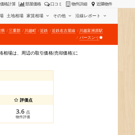
価格計算
部屋価格
口コミ
物件詳細
近隣物件
場
土地相場
家賃相場
その他
沿線レポート
重県
三重郡
川越町
近鉄
近鉄名古屋線
川越富洲原駅
パースン･J
。 価格相場は、周辺の取引価格(売却価格)に
評価点
3.6
点
物件評価