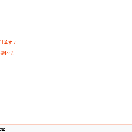
を計算する
を調べる
2級