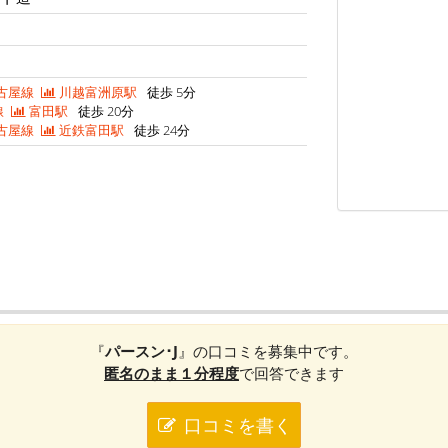
古屋線
川越富洲原駅
徒歩 5分
線
富田駅
徒歩 20分
古屋線
近鉄富田駅
徒歩 24分
『
パースン･J
』の口コミを募集中です。
匿名のまま１分程度
で回答できます
口コミを書く