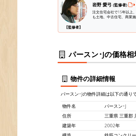
岩野 愛弓
(監修者)
注文住宅会社で15年以上
も土地、中古住宅、商業施
【監修者】
パースン･Jの価格相
物件の詳細情報
パースン･Jの物件詳細は以下の通り
物件名
パースン･J
住所
三重県 三重郡 
建築年
2002年
構造
鉄筋コンクリ