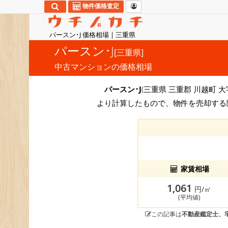
物件価格査定
パースン･J 価格相場 | 三重県
パースン･J
[三重県]
中古マンションの価格相場
パースン･J
(三重県 三重郡 川越町 
より計算したもので、物件を売却する
家賃相場
1,061
円/㎡
(平均値)
この記事は
不動産鑑定士、