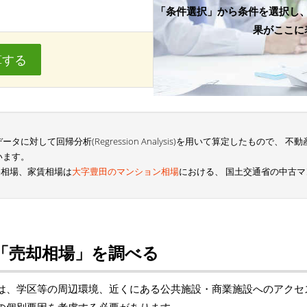
「条件選択」から条件を選択し
果がここに
算する
に対して回帰分析(Regression Analysis)を用いて算定したもので、
います。
格相場、家賃相場は
大字豊田のマンション相場
における、 国土交通省の中古
「売却相場」を調べる
は、学区等の周辺環境、近くにある公共施設・商業施設へのアクセ