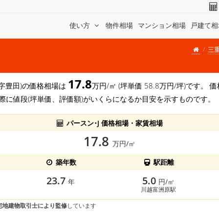
使い方
物件相場
マンション相場
戸建て相
三
17.8
大字豊田)の価格相場は
万円/㎡ (坪単価 58.8万円/坪)です
際に値段(坪単価、評価額)がいくらになるか目安を示すものです。
パースン･J 価格相場・家賃相場
17.8
万円/㎡
築年数
駅距離
23.7
5.0
年
円/㎡
川越富洲原駅
宅地建物取引士により監修
しています