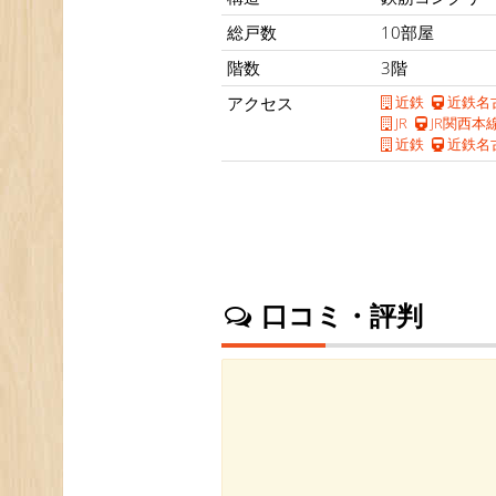
総戸数
10部屋
階数
3階
アクセス
近鉄
近鉄名
JR
JR関西本
近鉄
近鉄名
口コミ・評判