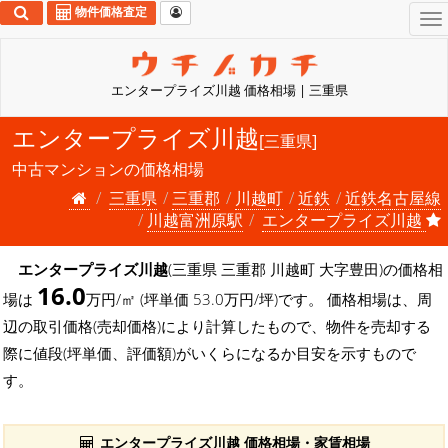
物件価格査定
To
na
エンタープライズ川越 価格相場 | 三重県
エンタープライズ川越
[三重県]
中古マンションの価格相場
三重県
三重郡
川越町
近鉄
近鉄名古屋線
川越富洲原駅
エンタープライズ川越
エンタープライズ川越
(三重県 三重郡 川越町 大字豊田)の価格相
16.0
場は
万円/㎡ (坪単価 53.0万円/坪)です。 価格相場は、周
辺の取引価格(売却価格)により計算したもので、物件を売却する
際に値段(坪単価、評価額)がいくらになるか目安を示すもので
す。
エンタープライズ川越 価格相場・家賃相場