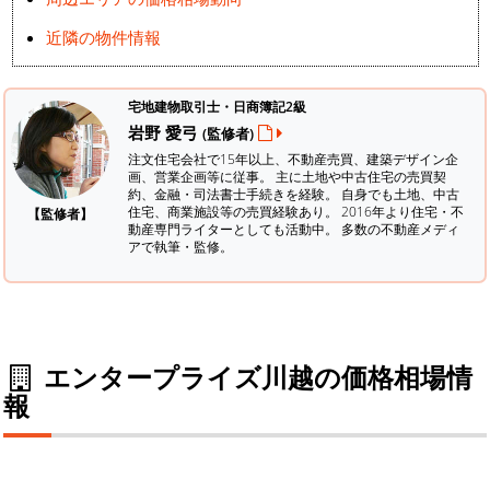
近隣の物件情報
宅地建物取引士・日商簿記2級
岩野 愛弓
(監修者)
注文住宅会社で15年以上、不動産売買、建築デザイン企
画、営業企画等に従事。 主に土地や中古住宅の売買契
約、金融・司法書士手続きを経験。
自身でも土地、中古
住宅、商業施設等の売買経験あり。 2016年より住宅・不
【監修者】
動産専門ライターとしても活動中。 多数の不動産メディ
アで執筆・監修。
エンタープライズ川越の価格相場情
報