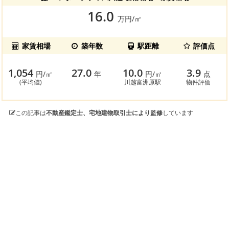
16.0
万円/㎡
家賃相場
築年数
駅距離
評価点
1,054
27.0
10.0
3.9
円/㎡
年
円/㎡
点
(平均値)
川越富洲原駅
物件評価
この記事は
不動産鑑定士、宅地建物取引士により監修
しています