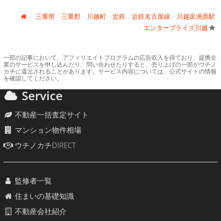
三重県
三重郡
川越町
近鉄
近鉄名古屋線
川越富洲原駅
エンタープライズ川越
一部の記事において、アフィリエイトプログラムの広告収入を得ており、提携企
業のサービスを申し込んだり、問い合わせたりすると、売り上げの一部がウチノ
カチに還元されることがあります。サービス内容については、公式サイトの情報
を確認してください。
Service
不動産一括査定サイト
マンション物件相場
ウチノカチDIRECT
監修者一覧
住まいの基礎知識
不動産会社紹介