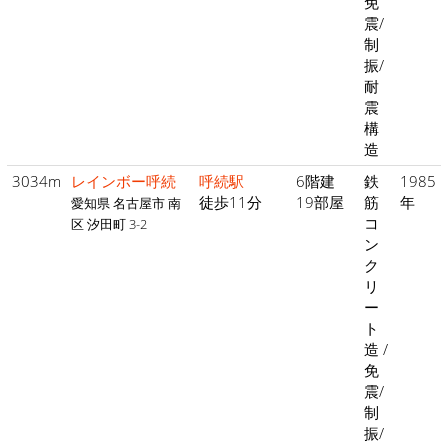
免
震/
制
振/
耐
震
構
造
3034m
レインボー呼続
呼続駅
6階建
鉄
1985
徒歩11分
19部屋
筋
年
愛知県 名古屋市 南
コ
区 汐田町 3-2
ン
ク
リ
ー
ト
造 /
免
震/
制
振/