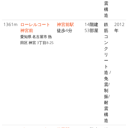
震
構
造
1361m
ローレルコート
神宮前駅
14階建
鉄
2012
神宮前
徒歩4分
53部屋
筋
年
コ
愛知県 名古屋市 熱
ン
田区 神宮 3丁目8-25
ク
リ
ー
ト
造 /
免
震/
制
振/
耐
震
構
造