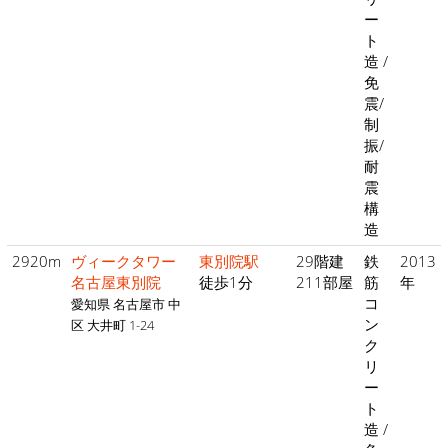
ー
ト
造 /
免
震/
制
振/
耐
震
構
造
2920m
ヴィークタワー
東別院駅
29階建
鉄
2013
名古屋東別院
徒歩1分
211部屋
筋
年
コ
愛知県 名古屋市 中
ン
区 大井町 1-24
ク
リ
ー
ト
造 /