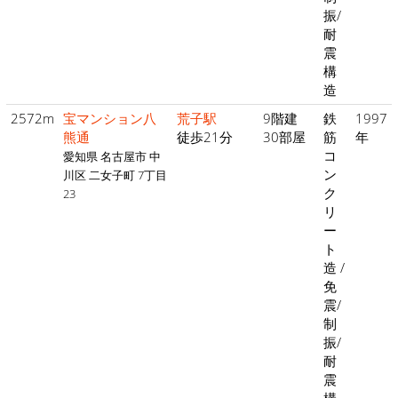
振/
耐
震
構
造
2572m
宝マンション八
荒子駅
9階建
鉄
1997
熊通
徒歩21分
30部屋
筋
年
コ
愛知県 名古屋市 中
ン
川区 二女子町 7丁目
ク
23
リ
ー
ト
造 /
免
震/
制
振/
耐
震