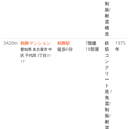
制
振/
耐
震
構
造
3420m
鶴舞マンション
鶴舞駅
7階建
鉄
1975
徒歩6分
18部屋
筋
年
愛知県 名古屋市 中
コ
区 千代田 3丁目31-
ン
17
ク
リ
ー
ト
造 /
免
震/
制
振/
耐
震