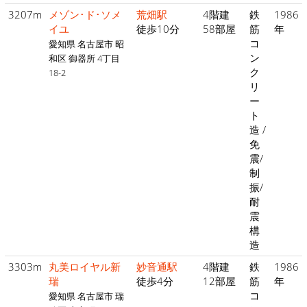
3207m
メゾン･ド･ソメ
荒畑駅
4階建
鉄
1986
イユ
徒歩10分
58部屋
筋
年
コ
愛知県 名古屋市 昭
ン
和区 御器所 4丁目
ク
18-2
リ
ー
ト
造 /
免
震/
制
振/
耐
震
構
造
3303m
丸美ロイヤル新
妙音通駅
4階建
鉄
1986
瑞
徒歩4分
12部屋
筋
年
コ
愛知県 名古屋市 瑞