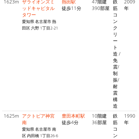
1623m
ザライオンズミ
熱田駅
47階建
鉄
2009
ッドキャピタル
徒歩11分
390部屋
筋
年
タワー
コ
ン
愛知県 名古屋市 熱
ク
田区 六野 1丁目2-21
リ
ー
ト
造 /
免
震/
制
振/
耐
震
構
造
1625m
アクトピア神宮
豊田本町駅
10階建
鉄
1990
南
徒歩4分
36部屋
筋
年
コ
愛知県 名古屋市 南
ン
区 内田橋 1丁目26-6