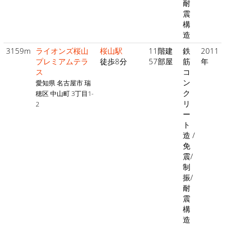
耐
震
構
造
3159m
ライオンズ桜山
桜山駅
11階建
鉄
2011
プレミアムテラ
徒歩8分
57部屋
筋
年
ス
コ
ン
愛知県 名古屋市 瑞
ク
穂区 中山町 3丁目1-
リ
2
ー
ト
造 /
免
震/
制
振/
耐
震
構
造