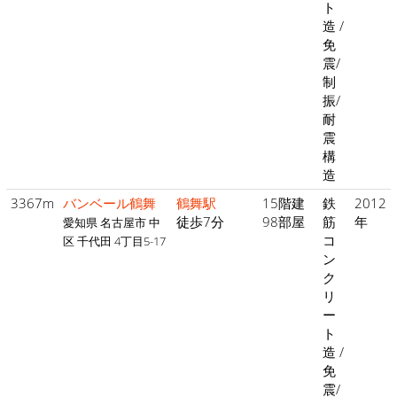
ト
造 /
免
震/
制
振/
耐
震
構
造
3367m
バンベール鶴舞
鶴舞駅
15階建
鉄
2012
徒歩7分
98部屋
筋
年
愛知県 名古屋市 中
コ
区 千代田 4丁目5-17
ン
ク
リ
ー
ト
造 /
免
震/