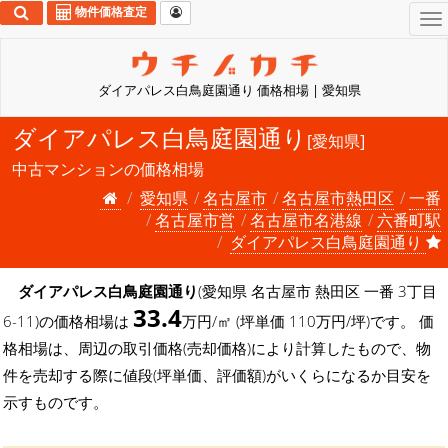
物件価格査定
To
na
ダイアパレス白鳥庭園通り 価格相場 | 愛知県
ダイアパレス白鳥庭園通り
[愛知県]
中古マンションの価格相場
愛知県
名古屋市
名古屋市熱田区
一番
名古屋市営
名古屋市名港線
六番町駅
ダイアパレス白鳥庭園通り
ダイアパレス白鳥庭園通り
(愛知県 名古屋市 熱田区 一番 3丁目
33.4
6-11)の価格相場は
万円/㎡ (坪単価 110万円/坪)です。 価
格相場は、周辺の取引価格(売却価格)により計算したもので、物
件を売却する際に値段(坪単価、評価額)がいくらになるか目安を
示すものです。