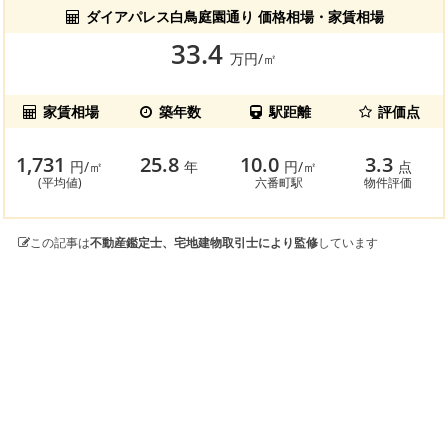
ダイアパレス白鳥庭園通り 価格相場・家賃相場
33.4
万円/㎡
家賃相場
築年数
駅距離
評価点
1,731
25.8
10.0
3.3
円/㎡
年
円/㎡
点
(平均値)
六番町駅
物件評価
この記事は
不動産鑑定士、宅地建物取引士により監修
しています