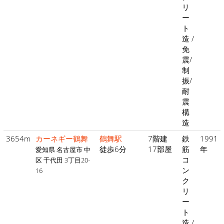
リ
ー
ト
造 /
免
震/
制
振/
耐
震
構
造
3654m
カーネギー鶴舞
鶴舞駅
7階建
鉄
1991
徒歩6分
17部屋
筋
年
愛知県 名古屋市 中
コ
区 千代田 3丁目20-
ン
16
ク
リ
ー
ト
造 /