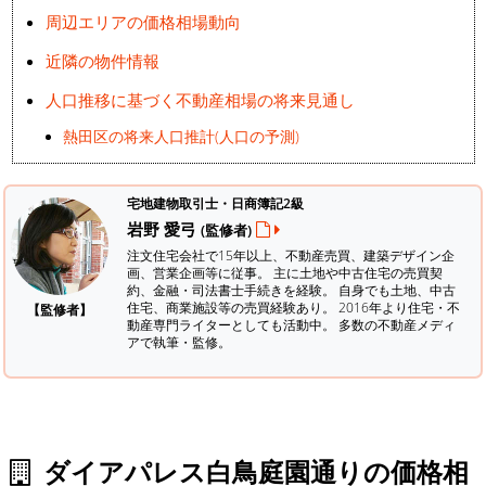
周辺エリアの価格相場動向
近隣の物件情報
人口推移に基づく不動産相場の将来見通し
熱田区の将来人口推計(人口の予測)
宅地建物取引士・日商簿記2級
岩野 愛弓
(監修者)
注文住宅会社で15年以上、不動産売買、建築デザイン企
画、営業企画等に従事。 主に土地や中古住宅の売買契
約、金融・司法書士手続きを経験。
自身でも土地、中古
住宅、商業施設等の売買経験あり。 2016年より住宅・不
【監修者】
動産専門ライターとしても活動中。 多数の不動産メディ
アで執筆・監修。
ダイアパレス白鳥庭園通りの価格相