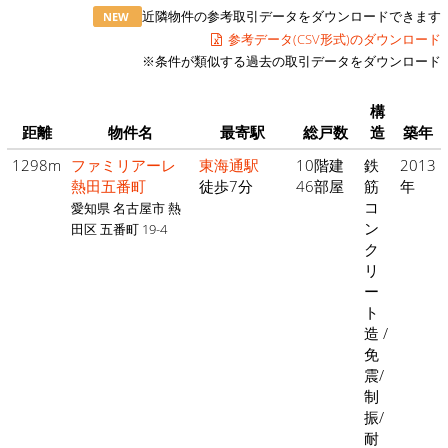
近隣物件の参考取引データをダウンロードできます
NEW
参考データ(CSV形式)のダウンロード
※条件が類似する過去の取引データをダウンロード
構
距離
物件名
最寄駅
総戸数
造
築年
1298m
ファミリアーレ
東海通駅
10階建
鉄
2013
熱田五番町
徒歩7分
46部屋
筋
年
コ
愛知県 名古屋市 熱
ン
田区 五番町 19-4
ク
リ
ー
ト
造 /
免
震/
制
振/
耐