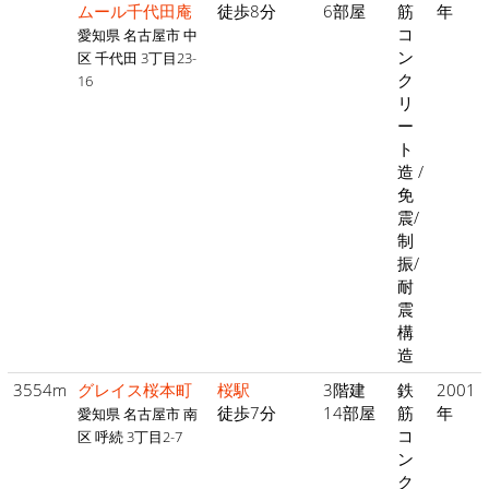
ムール千代田庵
徒歩8分
6部屋
筋
年
コ
愛知県 名古屋市 中
ン
区 千代田 3丁目23-
ク
16
リ
ー
ト
造 /
免
震/
制
振/
耐
震
構
造
3554m
グレイス桜本町
桜駅
3階建
鉄
2001
徒歩7分
14部屋
筋
年
愛知県 名古屋市 南
コ
区 呼続 3丁目2-7
ン
ク