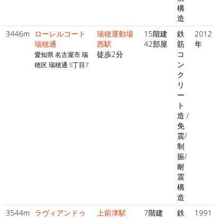
構
造
3446m
ローレルコート
瑞穂運動場
15階建
鉄
2012
瑞穂通
西駅
42部屋
筋
年
徒歩2分
コ
愛知県 名古屋市 瑞
ン
穂区 瑞穂通 5丁目7
ク
リ
ー
ト
造 /
免
震/
制
振/
耐
震
構
造
3544m
ラヴィアンドゥ
上前津駅
7階建
鉄
1991