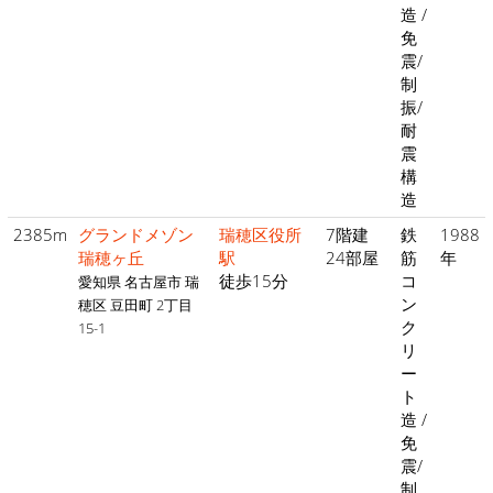
造 /
免
震/
制
振/
耐
震
構
造
2385m
グランドメゾン
瑞穂区役所
7階建
鉄
1988
瑞穂ヶ丘
駅
24部屋
筋
年
徒歩15分
コ
愛知県 名古屋市 瑞
ン
穂区 豆田町 2丁目
ク
15-1
リ
ー
ト
造 /
免
震/
制