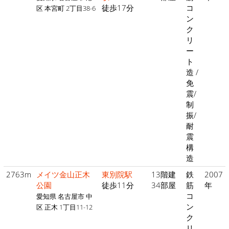
徒歩17分
コ
区 本宮町 2丁目38-6
ン
ク
リ
ー
ト
造 /
免
震/
制
振/
耐
震
構
造
2763m
メイツ金山正木
東別院駅
13階建
鉄
2007
公園
徒歩11分
34部屋
筋
年
コ
愛知県 名古屋市 中
ン
区 正木 1丁目11-12
ク
リ