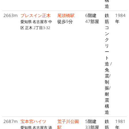
構
造
2663m
プレスイン正木
尾頭橋駅
6階建
鉄
1984
徒歩9分
47部屋
筋
年
愛知県 名古屋市 中
コ
区 正木 2丁目3-32
ン
ク
リ
ー
ト
造 /
免
震/
制
振/
耐
震
構
造
2687m
宝本宮ハイツ
荒子川公園
5階建
鉄
1981
駅
33部屋
筋
年
愛知県 名古屋市 港