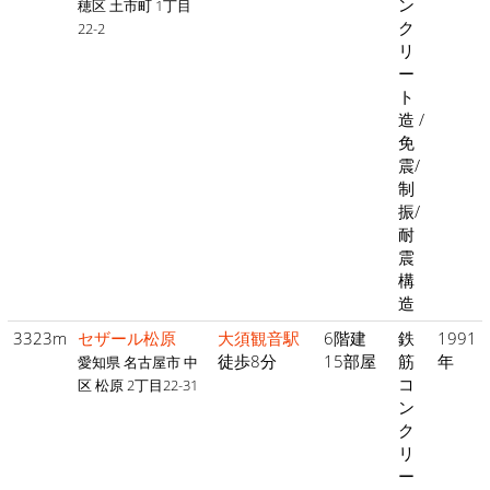
ン
穂区 土市町 1丁目
ク
22-2
リ
ー
ト
造 /
免
震/
制
振/
耐
震
構
造
3323m
セザール松原
大須観音駅
6階建
鉄
1991
徒歩8分
15部屋
筋
年
愛知県 名古屋市 中
コ
区 松原 2丁目22-31
ン
ク
リ
ー