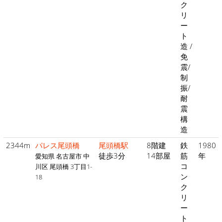
ク
リ
ー
ト
造 /
免
震/
制
振/
耐
震
構
造
2344m
パレス尾頭橋
尾頭橋駅
8階建
鉄
1980
徒歩3分
14部屋
筋
年
愛知県 名古屋市 中
コ
川区 尾頭橋 3丁目1-
ン
18
ク
リ
ー
ト