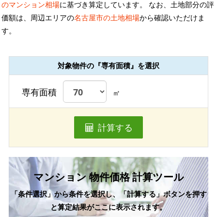
のマンション相場
に基づき算定しています。 なお、土地部分の評
価額は、周辺エリアの
名古屋市の土地相場
から確認いただけま
す。
対象物件の『専有面積』を選択
専有面積
㎡
計算する
マンション 物件価格 計算ツール
「条件選択」から条件を選択し、「計算する」ボタンを押す
と算定結果がここに表示されます。