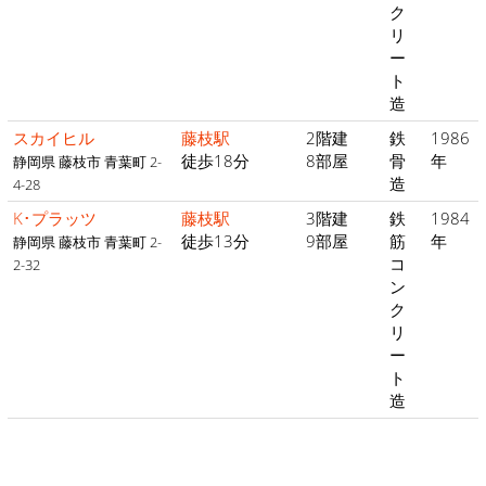
ク
リ
ー
ト
造
スカイヒル
藤枝駅
2階建
鉄
1986
徒歩18分
8部屋
骨
年
静岡県 藤枝市 青葉町 2-
造
4-28
K･プラッツ
藤枝駅
3階建
鉄
1984
徒歩13分
9部屋
筋
年
静岡県 藤枝市 青葉町 2-
コ
2-32
ン
ク
リ
ー
ト
造