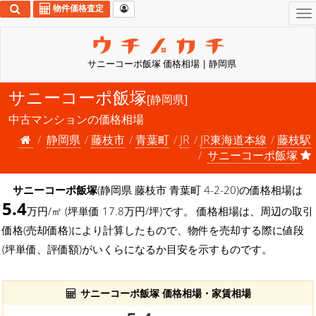
物件価格査定
To
na
サニーコーポ飯塚 価格相場 | 静岡県
サニーコーポ飯塚
[静岡県]
中古マンションの価格相場
静岡県
藤枝市
青葉町
JR
JR東海道本線
藤枝駅
サニーコーポ飯塚
サニーコーポ飯塚
(静岡県 藤枝市 青葉町 4-2-20)の価格相場は
5.4
万円/㎡ (坪単価 17.8万円/坪)です。 価格相場は、周辺の取引
価格(売却価格)により計算したもので、物件を売却する際に値段
(坪単価、評価額)がいくらになるか目安を示すものです。
サニーコーポ飯塚 価格相場・家賃相場