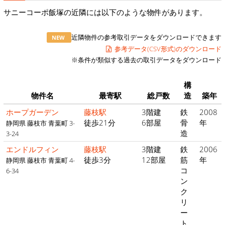
サニーコーポ飯塚の近隣には以下のような物件があります。
近隣物件の参考取引データをダウンロードできます
NEW
参考データ(CSV形式)のダウンロード
※条件が類似する過去の取引データをダウンロード
構
物件名
最寄駅
総戸数
造
築年
ホープガーデン
藤枝駅
3階建
鉄
2008
徒歩21分
6部屋
骨
年
静岡県 藤枝市 青葉町 3-
造
3-24
エンドルフィン
藤枝駅
3階建
鉄
2006
徒歩3分
12部屋
筋
年
静岡県 藤枝市 青葉町 4-
コ
6-34
ン
ク
リ
ー
ト