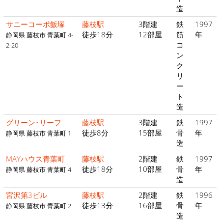
造
サニーコーポ飯塚
藤枝駅
3階建
鉄
1997
徒歩18分
12部屋
筋
年
静岡県 藤枝市 青葉町 4-
コ
2-20
ン
ク
リ
ー
ト
造
グリーン･リーフ
藤枝駅
3階建
鉄
1997
徒歩8分
15部屋
骨
年
静岡県 藤枝市 青葉町 1
造
MAYハウス青葉町
藤枝駅
2階建
鉄
1997
徒歩18分
10部屋
骨
年
静岡県 藤枝市 青葉町 4
造
宮沢第3ビル
藤枝駅
2階建
鉄
1996
徒歩13分
16部屋
骨
年
静岡県 藤枝市 青葉町 2
造