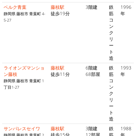
ベルク青葉
藤枝駅
3階建
鉄
1996
徒歩19分
筋
年
静岡県 藤枝市 青葉町 4-
コ
5-27
ン
ク
リ
ー
ト
造
ライオンズマンショ
藤枝駅
6階建
鉄
1993
ン藤枝
徒歩11分
68部屋
筋
年
コ
静岡県 藤枝市 青葉町 1
ン
丁目1-27
ク
リ
ー
ト
造
サンパレスセイワ
藤枝駅
3階建
鉄
1988
徒歩15分
12部屋
筋
年
静岡県 藤枝市 青葉町 2