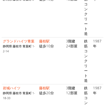
コ
ン
ク
リ
ー
ト
造
グランドハイツ青葉
藤枝駅
3階建
鉄
1987
徒歩10分
24部屋
筋
年
静岡県 藤枝市 青葉町 1-
コ
2-14
ン
ク
リ
ー
ト
造
岩城ハイツ
藤枝駅
3階建
鉄
1987
徒歩20分
12部屋
筋
年
静岡県 藤枝市 青葉町 1-
コ
18-33
ン