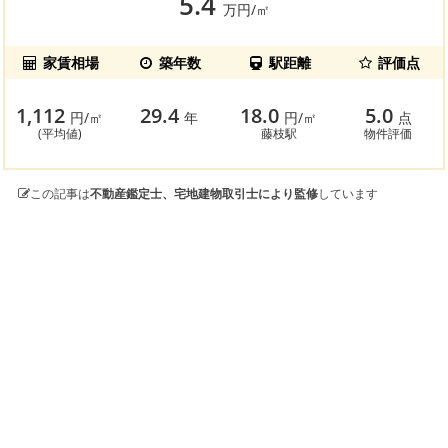
5.4
万円/㎡
家賃相場
築年数
駅距離
評価点
1,112
29.4
18.0
5.0
円/㎡
年
円/㎡
点
(平均値)
藤枝駅
物件評価
この記事は
不動産鑑定士、宅地建物取引士により監修
しています