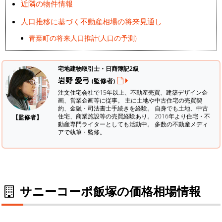
近隣の物件情報
人口推移に基づく不動産相場の将来見通し
青葉町の将来人口推計(人口の予測)
宅地建物取引士・日商簿記2級
岩野 愛弓
(監修者)
注文住宅会社で15年以上、不動産売買、建築デザイン企
画、営業企画等に従事。 主に土地や中古住宅の売買契
約、金融・司法書士手続きを経験。
自身でも土地、中古
住宅、商業施設等の売買経験あり。 2016年より住宅・不
【監修者】
動産専門ライターとしても活動中。 多数の不動産メディ
アで執筆・監修。
サニーコーポ飯塚の価格相場情報