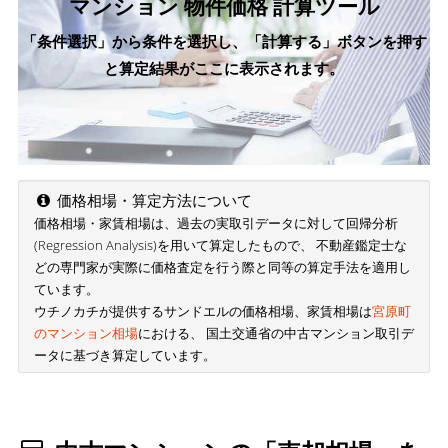
マンション 物件価格 計算ツール
「条件選択」から条件を選択し、「計算する」ボタンを押す
と算定結果がここに表示されます。
価格相場・算定方法について
価格相場・家賃相場は、過去の実取引データに対して回帰分析
(Regression Analysis)を用いて算定したもので、 不動産鑑定士な
どの専門家が実際に価格査定を行う際と同等の算定手法を適用し
ています。
ウチノカチが提供するサンドエルの価格相場、家賃相場は
宮原町
のマンション相場
における、 国土交通省の中古マンション取引デ
ータに基づき算定しています。