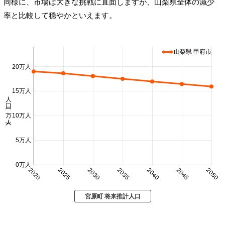
同様に、市場は大きな挑戦に直面しますが、山梨県全体の減少
率と比較して穏やかといえます。
山梨県 甲府市
20万人
15万人
人口 (万人)
10万人
5万人
0万人
2020
2025
2030
2035
2040
2045
2050
宮原町 将来推計人口