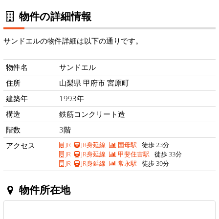
物件の詳細情報
サンドエルの物件詳細は以下の通りです。
物件名
サンドエル
住所
山梨県 甲府市 宮原町
建築年
1993年
構造
鉄筋コンクリート造
階数
3階
アクセス
JR
JR身延線
国母駅
徒歩 23分
JR
JR身延線
甲斐住吉駅
徒歩 33分
JR
JR身延線
常永駅
徒歩 39分
物件所在地