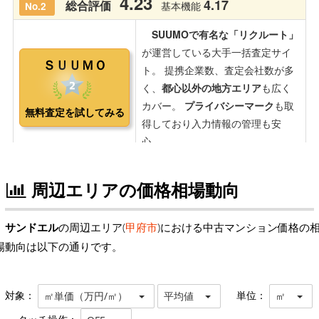
周辺エリアの価格相場動向
サンドエル
の周辺エリア(
甲府市
)における中古マンション価格の
場動向は以下の通りです。
対象：
単位：
㎡単価（万円/㎡）
平均値
㎡