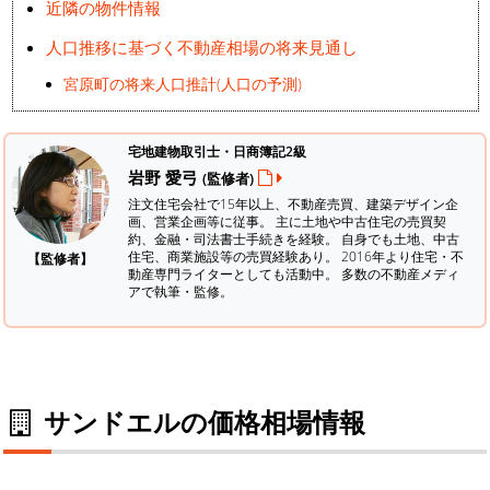
近隣の物件情報
人口推移に基づく不動産相場の将来見通し
宮原町の将来人口推計(人口の予測)
宅地建物取引士・日商簿記2級
岩野 愛弓
(監修者)
注文住宅会社で15年以上、不動産売買、建築デザイン企
画、営業企画等に従事。 主に土地や中古住宅の売買契
約、金融・司法書士手続きを経験。
自身でも土地、中古
住宅、商業施設等の売買経験あり。 2016年より住宅・不
【監修者】
動産専門ライターとしても活動中。 多数の不動産メディ
アで執筆・監修。
サンドエルの価格相場情報