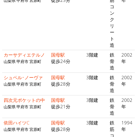
徒歩23分
筋
年
山梨県 甲府市 宮原町
コ
ン
ク
リ
ー
ト
造
カーサディエテルノ
国母駅
3階建
鉄
2002
徒歩24分
骨
年
山梨県 甲府市 宮原町
造
シュペル･ノーヴァ
国母駅
3階建
鉄
2002
徒歩28分
骨
年
山梨県 甲府市 宮原町
造
四次元ポケットの中
国母駅
3階建
鉄
2002
徒歩21分
骨
年
山梨県 甲府市 宮原町
造
依田ハイツC
国母駅
3階建
鉄
1994
徒歩28分
筋
年
山梨県 甲府市 宮原町
コ