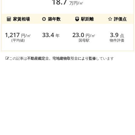
18.7
万円/㎡
家賃相場
築年数
駅距離
評価点
1,217
33.4
23.0
3.9
円/㎡
年
円/㎡
点
(平均値)
国母駅
物件評価
この記事は
不動産鑑定士、宅地建物取引士により監修
しています