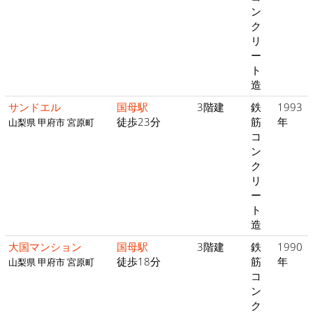
ン
ク
リ
ー
ト
造
サンドエル
国母駅
3階建
鉄
1993
徒歩23分
筋
年
山梨県 甲府市 宮原町
コ
ン
ク
リ
ー
ト
造
大国マンション
国母駅
3階建
鉄
1990
徒歩18分
筋
年
山梨県 甲府市 宮原町
コ
ン
ク