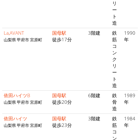
リ
ー
ト
造
La,AVANT
国母駅
3階建
鉄
1990
徒歩17分
筋
年
山梨県 甲府市 宮原町
コ
ン
ク
リ
ー
ト
造
依田ハイツB
国母駅
6階建
鉄
1989
徒歩20分
骨
年
山梨県 甲府市 宮原町
造
依田ハイツ
国母駅
3階建
鉄
1984
徒歩23分
筋
年
山梨県 甲府市 宮原町
コ
ン