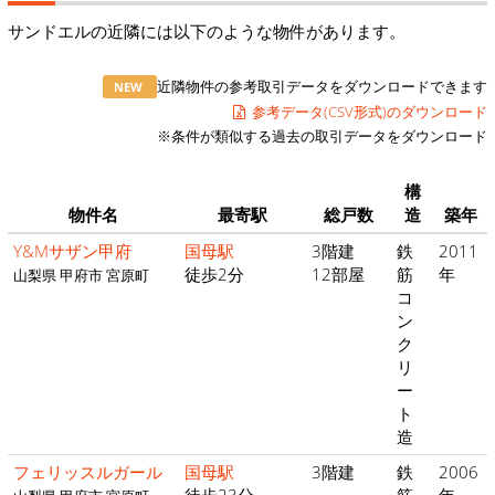
サンドエルの近隣には以下のような物件があります。
近隣物件の参考取引データをダウンロードできます
NEW
参考データ(CSV形式)のダウンロード
※条件が類似する過去の取引データをダウンロード
構
物件名
最寄駅
総戸数
造
築年
Y&Mサザン甲府
国母駅
3階建
鉄
2011
徒歩2分
12部屋
筋
年
山梨県 甲府市 宮原町
コ
ン
ク
リ
ー
ト
造
フェリッスルガール
国母駅
3階建
鉄
2006