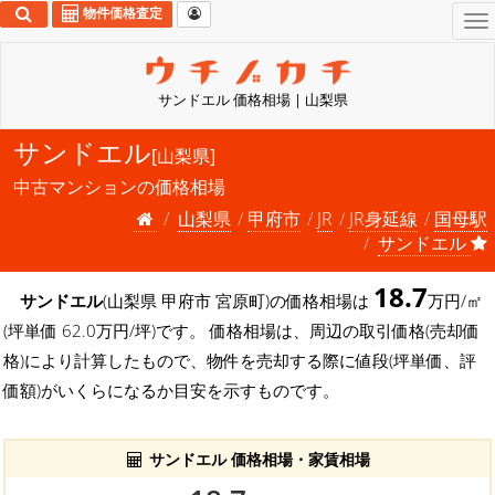
物件価格査定
To
na
サンドエル 価格相場 | 山梨県
サンドエル
[山梨県]
中古マンションの価格相場
山梨県
甲府市
JR
JR身延線
国母駅
サンドエル
18.7
サンドエル
(山梨県 甲府市 宮原町)の価格相場は
万円/㎡
(坪単価 62.0万円/坪)です。 価格相場は、周辺の取引価格(売却価
格)により計算したもので、物件を売却する際に値段(坪単価、評
価額)がいくらになるか目安を示すものです。
サンドエル 価格相場・家賃相場