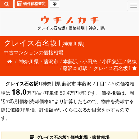
物件価格査定
To
na
グレイス石名坂1 価格相場 | 神奈川県
グレイス石名坂1
[神奈川県]
中古マンションの価格相場
神奈川県
藤沢市
本藤沢
小田急
小田急江ノ島線
藤沢本町駅
グレイス石名坂1
グレイス石名坂1
(神奈川県 藤沢市 本藤沢 2丁目17-5)の価格相
18.0
場は
万円/㎡ (坪単価 59.4万円/坪)です。 価格相場は、周
辺の取引価格(売却価格)により計算したもので、物件を売却する
際に値段(坪単価、評価額)がいくらになるか目安を示すもので
す。
グレイス石名坂1 価格相場・家賃相場