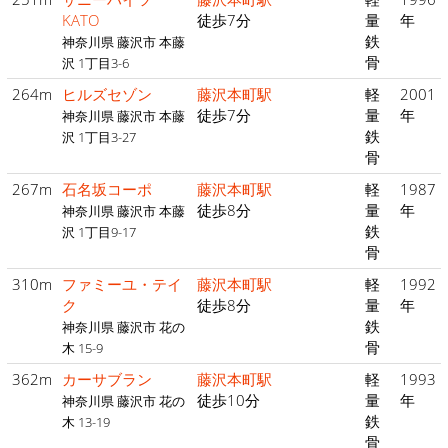
KATO
徒歩7分
量
年
鉄
神奈川県 藤沢市 本藤
骨
沢 1丁目3-6
264m
ヒルズセゾン
藤沢本町駅
軽
2001
徒歩7分
量
年
神奈川県 藤沢市 本藤
鉄
沢 1丁目3-27
骨
267m
石名坂コーポ
藤沢本町駅
軽
1987
徒歩8分
量
年
神奈川県 藤沢市 本藤
鉄
沢 1丁目9-17
骨
310m
ファミーユ・テイ
藤沢本町駅
軽
1992
ク
徒歩8分
量
年
鉄
神奈川県 藤沢市 花の
骨
木 15-9
362m
カーサブラン
藤沢本町駅
軽
1993
徒歩10分
量
年
神奈川県 藤沢市 花の
鉄
木 13-19
骨