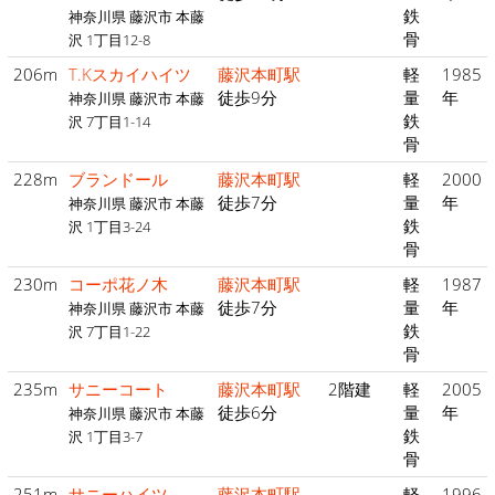
鉄
神奈川県 藤沢市 本藤
骨
沢 1丁目12-8
206m
T.Kスカイハイツ
藤沢本町駅
軽
1985
徒歩9分
量
年
神奈川県 藤沢市 本藤
鉄
沢 7丁目1-14
骨
228m
ブランドール
藤沢本町駅
軽
2000
徒歩7分
量
年
神奈川県 藤沢市 本藤
鉄
沢 1丁目3-24
骨
230m
コーポ花ノ木
藤沢本町駅
軽
1987
徒歩7分
量
年
神奈川県 藤沢市 本藤
鉄
沢 7丁目1-22
骨
235m
サニーコート
藤沢本町駅
2階建
軽
2005
徒歩6分
量
年
神奈川県 藤沢市 本藤
鉄
沢 1丁目3-7
骨
251m
サニーハイツ
藤沢本町駅
軽
1996