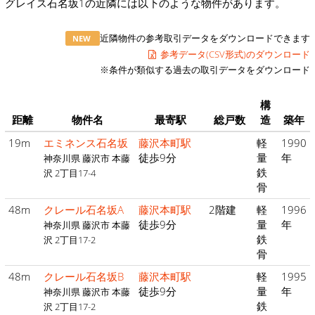
グレイス石名坂1の近隣には以下のような物件があります。
近隣物件の参考取引データをダウンロードできます
NEW
参考データ(CSV形式)のダウンロード
※条件が類似する過去の取引データをダウンロード
構
距離
物件名
最寄駅
総戸数
造
築年
19m
エミネンス石名坂
藤沢本町駅
軽
1990
徒歩9分
量
年
神奈川県 藤沢市 本藤
鉄
沢 2丁目17-4
骨
48m
クレール石名坂A
藤沢本町駅
2階建
軽
1996
徒歩9分
量
年
神奈川県 藤沢市 本藤
鉄
沢 2丁目17-2
骨
48m
クレール石名坂B
藤沢本町駅
軽
1995
徒歩9分
量
年
神奈川県 藤沢市 本藤
鉄
沢 2丁目17-2