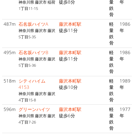
徒歩8分
量
年
神奈川県 藤沢市 稲荷
鉄
1丁目11-15
骨
487m
石名坂ハイツA
藤沢本町駅
軽
1986
徒歩11分
量
年
神奈川県 藤沢市 藤沢
鉄
5丁目5-35
骨
495m
石名坂ハイツB
藤沢本町駅
軽
1986
徒歩11分
量
年
神奈川県 藤沢市 藤沢
鉄
5丁目5-36
骨
518m
シティハイム
藤沢本町駅
軽
1989
4153
徒歩10分
量
年
鉄
神奈川県 藤沢市 藤沢
骨
4丁目15-8
596m
グリーンハイツ
藤沢本町駅
軽
1977
徒歩6分
量
年
神奈川県 藤沢市 藤沢
鉄
4丁目7-26
骨