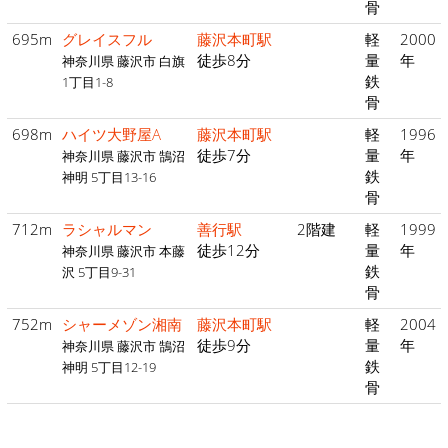
骨
695m
グレイスフル
藤沢本町駅
軽
2000
徒歩8分
量
年
神奈川県 藤沢市 白旗
鉄
1丁目1-8
骨
698m
ハイツ大野屋A
藤沢本町駅
軽
1996
徒歩7分
量
年
神奈川県 藤沢市 鵠沼
鉄
神明 5丁目13-16
骨
712m
ラシャルマン
善行駅
2階建
軽
1999
徒歩12分
量
年
神奈川県 藤沢市 本藤
鉄
沢 5丁目9-31
骨
752m
シャーメゾン湘南
藤沢本町駅
軽
2004
徒歩9分
量
年
神奈川県 藤沢市 鵠沼
鉄
神明 5丁目12-19
骨