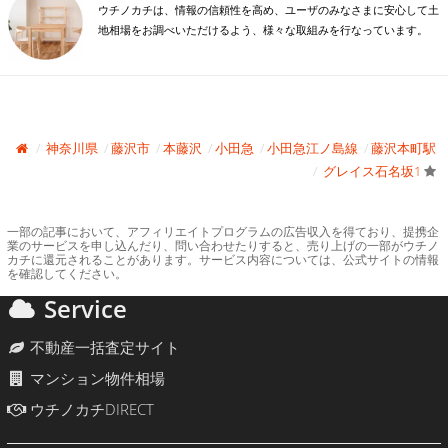
ウチノカチは、情報の信頼性を高め、ユーザのみなさまに安心して土
地相場をお調べいただけるよう、様々な取組みを行なっています。
神奈川県
藤沢市
本藤沢
小田急
小田急江ノ島線
藤沢本町駅
グレイス石名坂1
一部の記事において、アフィリエイトプログラムの広告収入を得ており、提携企
業のサービスを申し込んだり、問い合わせたりすると、売り上げの一部がウチノ
カチに還元されることがあります。サービス内容については、公式サイトの情報
を確認してください。
Service
不動産一括査定サイト
マンション物件相場
ウチノカチDIRECT