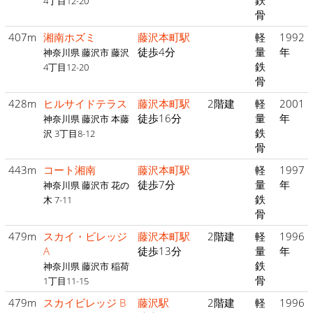
鉄
4丁目12-20
骨
407m
湘南ホズミ
藤沢本町駅
軽
1992
徒歩4分
量
年
神奈川県 藤沢市 藤沢
鉄
4丁目12-20
骨
428m
ヒルサイドテラス
藤沢本町駅
2階建
軽
2001
徒歩16分
量
年
神奈川県 藤沢市 本藤
鉄
沢 3丁目8-12
骨
443m
コート湘南
藤沢本町駅
軽
1997
徒歩7分
量
年
神奈川県 藤沢市 花の
鉄
木 7-11
骨
479m
スカイ・ビレッジ
藤沢本町駅
2階建
軽
1996
A
徒歩13分
量
年
鉄
神奈川県 藤沢市 稲荷
骨
1丁目11-15
479m
スカイビレッジ B
藤沢駅
2階建
軽
1996