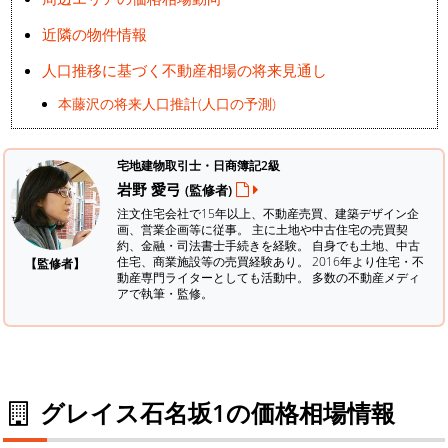
近隣の物件情報
人口推移に基づく不動産相場の将来見通し
本藤沢の将来人口推計(人口の予測)
宅地建物取引士・日商簿記2級
岩野 愛弓
(監修者)
注文住宅会社で15年以上、不動産売買、建築デザイン企
画、営業企画等に従事。 主に土地や中古住宅の売買契
約、金融・司法書士手続きを経験。
自身でも土地、中古
住宅、商業施設等の売買経験あり。 2016年より住宅・不
【監修者】
動産専門ライターとしても活動中。 多数の不動産メディ
アで執筆・監修。
グレイス石名坂1の価格相場情報