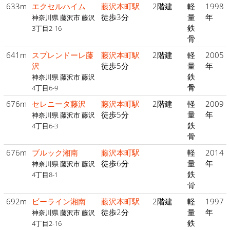
633m
エクセルハイム
藤沢本町駅
2階建
軽
1998
徒歩3分
量
年
神奈川県 藤沢市 藤沢
鉄
3丁目2-16
骨
641m
スプレンドーレ藤
藤沢本町駅
2階建
軽
2005
沢
徒歩5分
量
年
鉄
神奈川県 藤沢市 藤沢
骨
4丁目6-9
676m
セレニータ藤沢
藤沢本町駅
2階建
軽
2009
徒歩5分
量
年
神奈川県 藤沢市 藤沢
鉄
4丁目6-3
骨
676m
ブルック湘南
藤沢本町駅
軽
2014
徒歩6分
量
年
神奈川県 藤沢市 藤沢
鉄
4丁目8-1
骨
692m
ビーライン湘南
藤沢本町駅
2階建
軽
1997
徒歩2分
量
年
神奈川県 藤沢市 藤沢
鉄
4丁目2-16