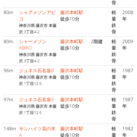
骨
80m
シャアメゾンアビ
藤沢本町駅
軽
2008
コ
徒歩10分
量
年
鉄
神奈川県 藤沢市 本藤
骨
沢 3丁目4-2
80m
シャーメゾン
藤沢本町駅
2階建
軽
2009
ABIKO
徒歩10分
量
年
鉄
神奈川県 藤沢市 本藤
骨
沢 3丁目4-2
96m
ジュネス石名坂B
藤沢本町駅
軽
1987
徒歩10分
量
年
神奈川県 藤沢市 本藤
鉄
沢 1丁目12-5
骨
97m
ジュネス石名坂A
藤沢本町駅
軽
1987
徒歩10分
量
年
神奈川県 藤沢市 本藤
鉄
沢 1丁目12-5
骨
148m
サンハイツ花の木
藤沢本町駅
軽
1982
A
徒歩10分
量
年