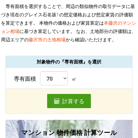
専有面積を選択することで、周辺の類似物件の取引データに基
づき現在のグレイス石名坂1の想定価格および想定家賃の評価額
を算定できます。 本物件の価格および家賃算定は
本藤沢のマンシ
ョン相場
に基づき算定しています。 なお、土地部分の評価額は、
周辺エリアの
藤沢市の土地相場
から確認いただけます。
対象物件の『専有面積』を選択
専有面積
㎡
計算する
マンション 物件価格 計算ツール