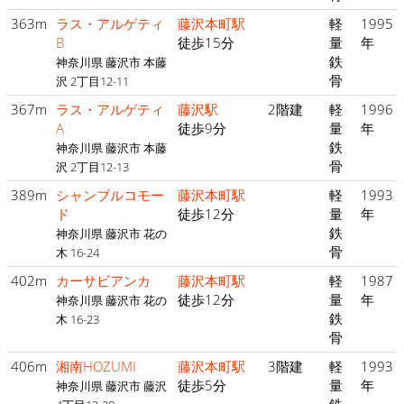
363m
ラス・アルゲティ
藤沢本町駅
軽
1995
B
徒歩15分
量
年
鉄
神奈川県 藤沢市 本藤
骨
沢 2丁目12-11
367m
ラス・アルゲティ
藤沢駅
2階建
軽
1996
A
徒歩9分
量
年
鉄
神奈川県 藤沢市 本藤
骨
沢 2丁目12-13
389m
シャンブルコモー
藤沢本町駅
軽
1993
ド
徒歩12分
量
年
鉄
神奈川県 藤沢市 花の
骨
木 16-24
402m
カーサビアンカ
藤沢本町駅
軽
1987
徒歩12分
量
年
神奈川県 藤沢市 花の
鉄
木 16-23
骨
406m
湘南HOZUMI
藤沢本町駅
3階建
軽
1993
徒歩5分
量
年
神奈川県 藤沢市 藤沢