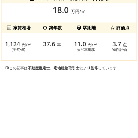
18.0
万円/㎡
家賃相場
築年数
駅距離
評価点
1,124
37.6
11.0
3.7
円/㎡
年
円/㎡
点
(平均値)
藤沢本町駅
物件評価
この記事は
不動産鑑定士、宅地建物取引士により監修
しています