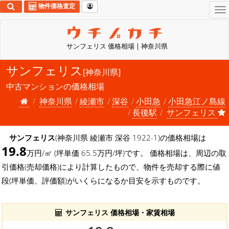
物件価格査定
To
na
サンフェリス 価格相場 | 神奈川県
サンフェリス
[神奈川県]
中古マンションの価格相場
神奈川県
綾瀬市
深谷
小田急
小田急江ノ島線
長後駅
サンフェリス
サンフェリス
(神奈川県 綾瀬市 深谷 1922-1)の価格相場は
19.8
万円/㎡ (坪単価 65.5万円/坪)です。 価格相場は、周辺の取
引価格(売却価格)により計算したもので、物件を売却する際に値
段(坪単価、評価額)がいくらになるか目安を示すものです。
サンフェリス 価格相場・家賃相場