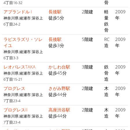
骨
4丁目16-32
アプランドル I
長後駅
2階建
軽
2009
徒歩5分
量
年
神奈川県 綾瀬市 深谷上
鉄
6丁目24-2
骨
ラピスラズリ・ソレ
長後駅
5階建
RC
2009
イユ
徒歩3分
造
年
神奈川県 綾瀬市 深谷上
6丁目3-3
レオパレスTAKA
かしわ台駅
3階建
鉄
2009
徒歩45分
骨
年
神奈川県 綾瀬市 深谷上
造
6丁目15-21
プログレス
さがみ野駅
2階建
木
2009
徒歩44分
造
年
神奈川県 綾瀬市 深谷上
7丁目23-4
プログレスII
高座渋谷駅
2階建
木
2009
徒歩44分
造
年
神奈川県 綾瀬市 深谷上
7丁目23-4