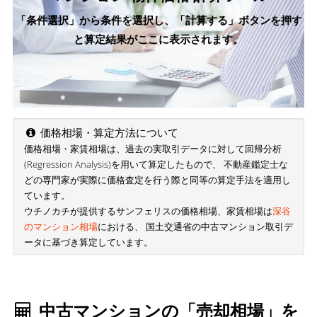
「条件選択」から条件を選択し、「計算する」ボタンを押す
と算定結果がここに表示されます。
価格相場・算定方法について
価格相場・家賃相場は、過去の実取引データに対して回帰分析
(Regression Analysis)を用いて算定したもので、 不動産鑑定士な
どの専門家が実際に価格査定を行う際と同等の算定手法を適用し
ています。
ウチノカチが提供するサンフェリスの価格相場、家賃相場は
深谷
のマンション相場
における、 国土交通省の中古マンション取引デ
ータに基づき算定しています。
中古マンションの「売却相場」を