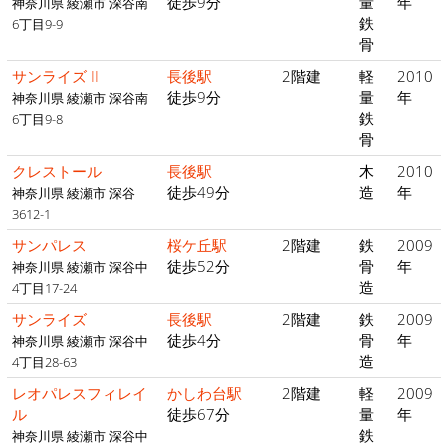
徒歩9分
量
年
神奈川県 綾瀬市 深谷南
鉄
6丁目9-9
骨
サンライズ II
長後駅
2階建
軽
2010
徒歩9分
量
年
神奈川県 綾瀬市 深谷南
鉄
6丁目9-8
骨
クレストール
長後駅
木
2010
徒歩49分
造
年
神奈川県 綾瀬市 深谷
3612-1
サンパレス
桜ケ丘駅
2階建
鉄
2009
徒歩52分
骨
年
神奈川県 綾瀬市 深谷中
造
4丁目17-24
サンライズ
長後駅
2階建
鉄
2009
徒歩4分
骨
年
神奈川県 綾瀬市 深谷中
造
4丁目28-63
レオパレスフィレイ
かしわ台駅
2階建
軽
2009
ル
徒歩67分
量
年
鉄
神奈川県 綾瀬市 深谷中