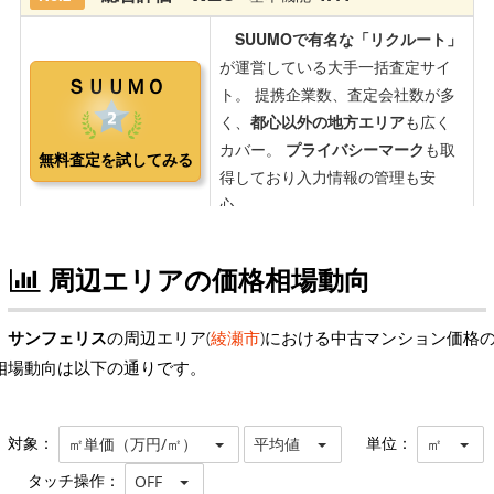
周辺エリアの価格相場動向
サンフェリス
の周辺エリア(
綾瀬市
)における中古マンション価格
相場動向は以下の通りです。
対象：
単位：
㎡単価（万円/㎡）
平均値
㎡
タッチ操作：
OFF