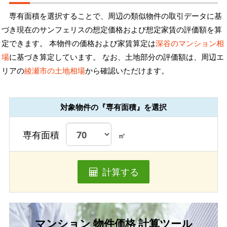
専有面積を選択することで、周辺の類似物件の取引データに基
づき現在のサンフェリスの想定価格および想定家賃の評価額を算
定できます。 本物件の価格および家賃算定は
深谷のマンション相
場
に基づき算定しています。 なお、土地部分の評価額は、周辺エ
リアの
綾瀬市の土地相場
から確認いただけます。
対象物件の『専有面積』を選択
専有面積
㎡
計算する
マンション 物件価格 計算ツール