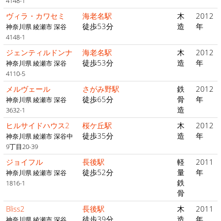
4148-1
ヴィラ・カワセミ
海老名駅
木
2012
徒歩53分
造
年
神奈川県 綾瀬市 深谷
4148-1
ジェンティルドンナ
海老名駅
木
2012
徒歩53分
造
年
神奈川県 綾瀬市 深谷
4110-5
メルヴェール
さがみ野駅
鉄
2012
徒歩65分
骨
年
神奈川県 綾瀬市 深谷
造
3632-1
ヒルサイドハウス2
桜ケ丘駅
木
2012
徒歩35分
造
年
神奈川県 綾瀬市 深谷中
9丁目20-39
ジョイフル
長後駅
軽
2011
徒歩52分
量
年
神奈川県 綾瀬市 深谷
鉄
1816-1
骨
Bliss2
長後駅
木
2011
徒歩39分
造
年
神奈川県 綾瀬市 深谷