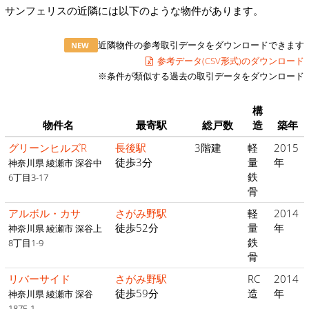
サンフェリスの近隣には以下のような物件があります。
近隣物件の参考取引データをダウンロードできます
NEW
参考データ(CSV形式)のダウンロード
※条件が類似する過去の取引データをダウンロード
構
物件名
最寄駅
総戸数
造
築年
グリーンヒルズR
長後駅
3階建
軽
2015
徒歩3分
量
年
神奈川県 綾瀬市 深谷中
鉄
6丁目3-17
骨
アルボル・カサ
さがみ野駅
軽
2014
徒歩52分
量
年
神奈川県 綾瀬市 深谷上
鉄
8丁目1-9
骨
リバーサイド
さがみ野駅
RC
2014
徒歩59分
造
年
神奈川県 綾瀬市 深谷
1875-1