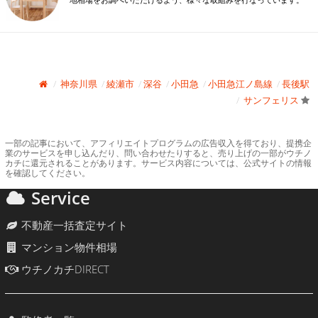
地相場をお調べいただけるよう、様々な取組みを行なっています。
神奈川県
綾瀬市
深谷
小田急
小田急江ノ島線
長後駅
サンフェリス
一部の記事において、アフィリエイトプログラムの広告収入を得ており、提携企
業のサービスを申し込んだり、問い合わせたりすると、売り上げの一部がウチノ
カチに還元されることがあります。サービス内容については、公式サイトの情報
を確認してください。
Service
不動産一括査定サイト
マンション物件相場
ウチノカチDIRECT