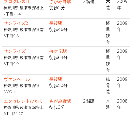
プログレスLL
さがみ野駅
2階建
木
2009
徒歩5分
造
年
神奈川県 綾瀬市 深谷上
7丁目23-4
サンライズ2
長後駅
軽
2009
徒歩46分
量
年
神奈川県 綾瀬市 深谷南
鉄
6丁目9-8
骨
サンライズ1
桜ケ丘駅
軽
2009
徒歩64分
量
年
神奈川県 綾瀬市 深谷南
鉄
6丁目9-9
骨
ヴァンベール
長後駅
鉄
2009
徒歩50分
骨
年
神奈川県 綾瀬市 深谷
造
3595-1
エクセレントひかり
さがみ野駅
2階建
木
2008
徒歩3分
造
年
神奈川県 綾瀬市 深谷上
6丁目24-27