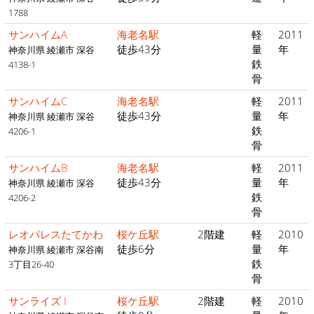
1788
サンハイムA
海老名駅
軽
2011
徒歩43分
量
年
神奈川県 綾瀬市 深谷
鉄
4138-1
骨
サンハイムC
海老名駅
軽
2011
徒歩43分
量
年
神奈川県 綾瀬市 深谷
鉄
4206-1
骨
サンハイムB
海老名駅
軽
2011
徒歩43分
量
年
神奈川県 綾瀬市 深谷
鉄
4206-2
骨
レオパレスたてかわ
桜ケ丘駅
2階建
軽
2010
徒歩6分
量
年
神奈川県 綾瀬市 深谷南
鉄
3丁目26-40
骨
サンライズ I
桜ケ丘駅
2階建
軽
2010