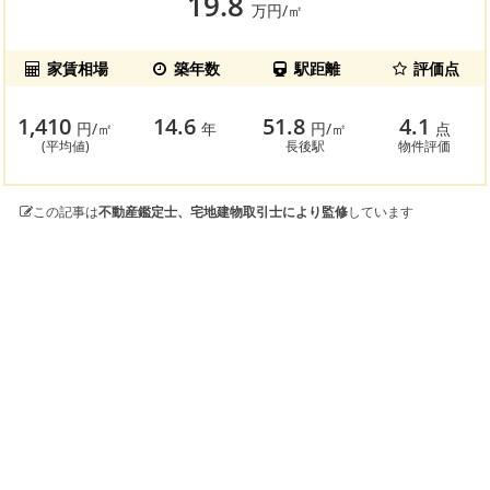
19.8
万円/㎡
家賃相場
築年数
駅距離
評価点
1,410
14.6
51.8
4.1
円/㎡
年
円/㎡
点
(平均値)
長後駅
物件評価
この記事は
不動産鑑定士、宅地建物取引士により監修
しています