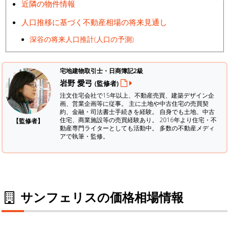
近隣の物件情報
人口推移に基づく不動産相場の将来見通し
深谷の将来人口推計(人口の予測)
宅地建物取引士・日商簿記2級
岩野 愛弓
(監修者)
注文住宅会社で15年以上、不動産売買、建築デザイン企
画、営業企画等に従事。 主に土地や中古住宅の売買契
約、金融・司法書士手続きを経験。
自身でも土地、中古
住宅、商業施設等の売買経験あり。 2016年より住宅・不
【監修者】
動産専門ライターとしても活動中。 多数の不動産メディ
アで執筆・監修。
サンフェリスの価格相場情報