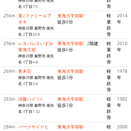
鉄
神奈川県 秦野市 南矢
骨
名 4丁目7-5
256m
第2ファミールア
東海大学前駅
軽
2014
オキ
徒歩8分
量
年
鉄
神奈川県 秦野市 南矢
骨
名 2丁目20-8
256m
レオパレスいずみ
東海大学前駅
2階建
軽
2010
東海大前
徒歩6分
量
年
鉄
神奈川県 秦野市 南矢
骨
名 4丁目4-8
269m
青木荘
東海大学前駅
軽
1978
徒歩3分
量
年
神奈川県 秦野市 南矢
鉄
名 4丁目3-8
骨
283m
須藤ハイツA
東海大学前駅
軽
1982
徒歩3分
量
年
神奈川県 秦野市 南矢
鉄
名 4丁目1-32
骨
284m
パークサイドヒ
東海大学前駅
軽
2000