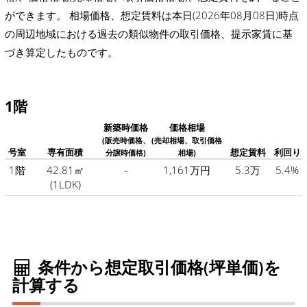
ができます。 相場価格、想定賃料は本日(2026年08月08日)時点
の周辺地域における過去の類似物件の取引価格、提示家賃に基
づき算定したものです。
1階
新築時価格
価格相場
(販売時価格、
(売却相場、取引価格
号室
専有面積
想定賃料
利回り
分譲時価格)
相場)
1階
42.81㎡
-
1,161万円
5.3万
5.4%
(1LDK)
条件から想定取引価格(坪単価)を
計算する