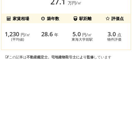
27.1
万円/㎡
家賃相場
築年数
駅距離
評価点
1,230
28.6
5.0
3.0
円/㎡
年
円/㎡
点
(平均値)
東海大学前駅
物件評価
この記事は
不動産鑑定士、宅地建物取引士により監修
しています