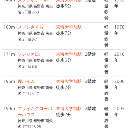
徒歩5分
量
年
神奈川県 秦野市 南矢
鉄
名 2丁目22-3
骨
163m
メゾンさくら
東海大学前駅
軽
1978
徒歩7分
量
年
神奈川県 秦野市 南矢
鉄
名 2丁目8-7
骨
171m
ソレジオBX
東海大学前駅
2階建
軽
2010
徒歩5分
量
年
神奈川県 秦野市 南矢
鉄
名 2丁目8-6
骨
195m
燦ハイム
東海大学前駅
2階建
軽
2000
徒歩2分
量
年
神奈川県 秦野市 南矢
鉄
名 4丁目4-17
骨
199m
プライムクローバ
東海大学前駅
2階建
軽
2003
ーハウス
徒歩2分
量
年
鉄
神奈川県 秦野市 南矢
骨
名 1丁目18-28