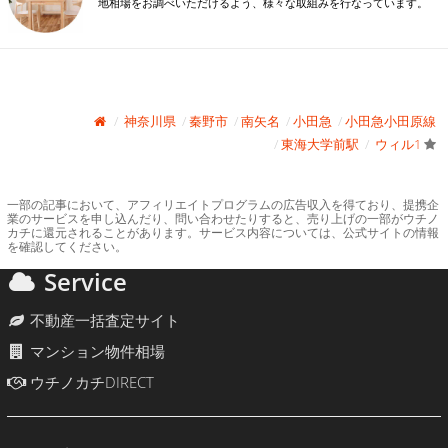
地相場をお調べいただけるよう、様々な取組みを行なっています。
神奈川県
秦野市
南矢名
小田急
小田急小田原線
東海大学前駅
ウィル1
一部の記事において、アフィリエイトプログラムの広告収入を得ており、提携企
業のサービスを申し込んだり、問い合わせたりすると、売り上げの一部がウチノ
カチに還元されることがあります。サービス内容については、公式サイトの情報
を確認してください。
Service
不動産一括査定サイト
マンション物件相場
ウチノカチDIRECT