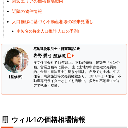
周辺エリアの価格相場動向
近隣の物件情報
人口推移に基づく不動産相場の将来見通し
南矢名の将来人口推計(人口の予測)
宅地建物取引士・日商簿記2級
岩野 愛弓
(監修者)
注文住宅会社で15年以上、不動産売買、建築デザイン企
画、営業企画等に従事。 主に土地や中古住宅の売買契
約、金融・司法書士手続きを経験。
自身でも土地、中古
住宅、商業施設等の売買経験あり。 2016年より住宅・不
【監修者】
動産専門ライターとしても活動中。 多数の不動産メディ
アで執筆・監修。
ウィル1の価格相場情報