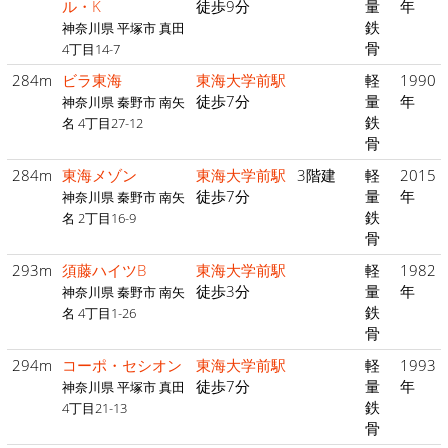
ル・K
徒歩9分
量
年
鉄
神奈川県 平塚市 真田
骨
4丁目14-7
284m
ビラ東海
東海大学前駅
軽
1990
徒歩7分
量
年
神奈川県 秦野市 南矢
鉄
名 4丁目27-12
骨
284m
東海メゾン
東海大学前駅
3階建
軽
2015
徒歩7分
量
年
神奈川県 秦野市 南矢
鉄
名 2丁目16-9
骨
293m
須藤ハイツB
東海大学前駅
軽
1982
徒歩3分
量
年
神奈川県 秦野市 南矢
鉄
名 4丁目1-26
骨
294m
コーポ・セシオン
東海大学前駅
軽
1993
徒歩7分
量
年
神奈川県 平塚市 真田
鉄
4丁目21-13
骨