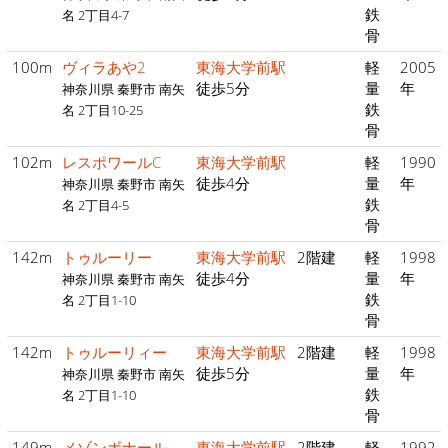
鉄
名 2丁目4-7
骨
100m
ヴィラあや2
東海大学前駅
軽
2005
徒歩5分
量
年
神奈川県 秦野市 南矢
鉄
名 2丁目10-25
骨
102m
レスポワールC
東海大学前駅
軽
1990
徒歩4分
量
年
神奈川県 秦野市 南矢
鉄
名 2丁目4-5
骨
142m
トゥルーリー
東海大学前駅
2階建
軽
1998
徒歩4分
量
年
神奈川県 秦野市 南矢
鉄
名 2丁目1-10
骨
142m
トゥルーリィー
東海大学前駅
2階建
軽
1998
徒歩5分
量
年
神奈川県 秦野市 南矢
鉄
名 2丁目1-10
骨
149m
メゾンボナール
東海大学前駅
2階建
軽
1992