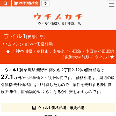
物件価格査定
To
na
ウィル1 価格相場 | 神奈川県
ウィル1
[神奈川県]
中古マンションの価格相場
神奈川県
秦野市
南矢名
小田急
小田急小田原線
東海大学前駅
ウィル1
ウィル1
(神奈川県 秦野市 南矢名 2丁目2-12)の価格相場は
27.1
万円/㎡ (坪単価 89.7万円/坪)です。 価格相場は、周辺の取
引価格(売却価格)により計算したもので、物件を売却する際に値
段(坪単価、評価額)がいくらになるか目安を示すものです。
ウィル1 価格相場・家賃相場