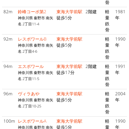
骨
82m
鈴峰コーポ第2
東海大学前駅
2階建
軽
1981
徒歩5分
量
年
神奈川県 秦野市 南矢
鉄
名 2丁目11-4
骨
92m
レスポワールB
東海大学前駅
軽
1990
徒歩5分
量
年
神奈川県 秦野市 南矢
鉄
名 2丁目4-6
骨
94m
エスポワール
東海大学前駅
2階建
軽
1991
徒歩17分
量
年
神奈川県 秦野市 南矢
鉄
名 2丁目11-5
骨
96m
ヴィラあや
東海大学前駅
軽
2004
徒歩5分
量
年
神奈川県 秦野市 南矢
鉄
名 2丁目10-25
骨
100m
レスポワールA
東海大学前駅
軽
1990
徒歩5分
量
年
神奈川県 秦野市 南矢