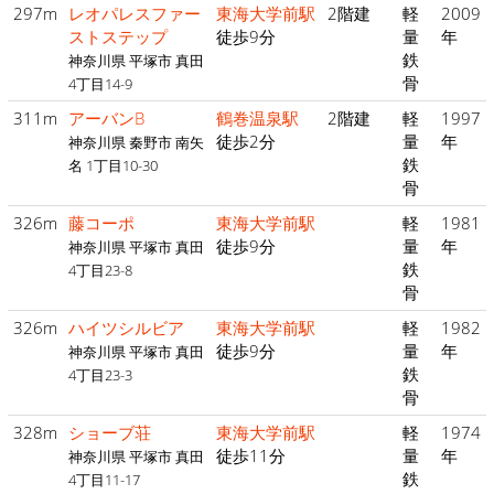
297m
レオパレスファー
東海大学前駅
2階建
軽
2009
ストステップ
徒歩9分
量
年
鉄
神奈川県 平塚市 真田
骨
4丁目14-9
311m
アーバンB
鶴巻温泉駅
2階建
軽
1997
徒歩2分
量
年
神奈川県 秦野市 南矢
鉄
名 1丁目10-30
骨
326m
藤コーポ
東海大学前駅
軽
1981
徒歩9分
量
年
神奈川県 平塚市 真田
鉄
4丁目23-8
骨
326m
ハイツシルビア
東海大学前駅
軽
1982
徒歩9分
量
年
神奈川県 平塚市 真田
鉄
4丁目23-3
骨
328m
ショーブ荘
東海大学前駅
軽
1974
徒歩11分
量
年
神奈川県 平塚市 真田
鉄
4丁目11-17