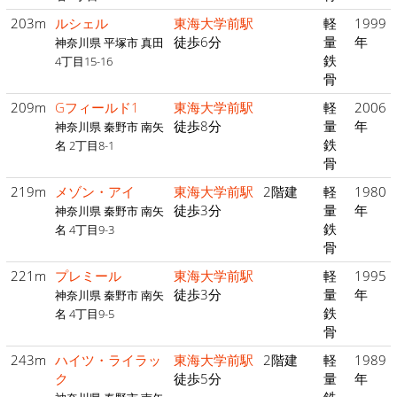
203m
ルシェル
東海大学前駅
軽
1999
徒歩6分
量
年
神奈川県 平塚市 真田
鉄
4丁目15-16
骨
209m
Gフィールド1
東海大学前駅
軽
2006
徒歩8分
量
年
神奈川県 秦野市 南矢
鉄
名 2丁目8-1
骨
219m
メゾン・アイ
東海大学前駅
2階建
軽
1980
徒歩3分
量
年
神奈川県 秦野市 南矢
鉄
名 4丁目9-3
骨
221m
プレミール
東海大学前駅
軽
1995
徒歩3分
量
年
神奈川県 秦野市 南矢
鉄
名 4丁目9-5
骨
243m
ハイツ・ライラッ
東海大学前駅
2階建
軽
1989
ク
徒歩5分
量
年