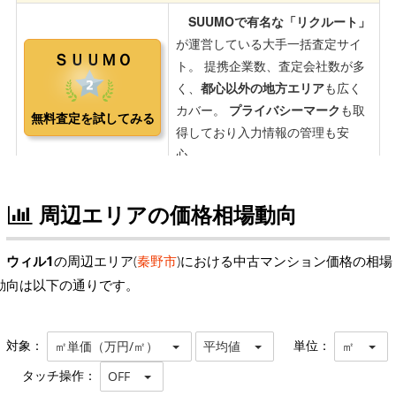
周辺エリアの価格相場動向
ウィル1
の周辺エリア(
秦野市
)における中古マンション価格の相場
動向は以下の通りです。
対象：
単位：
㎡単価（万円/㎡）
平均値
㎡
タッチ操作：
OFF