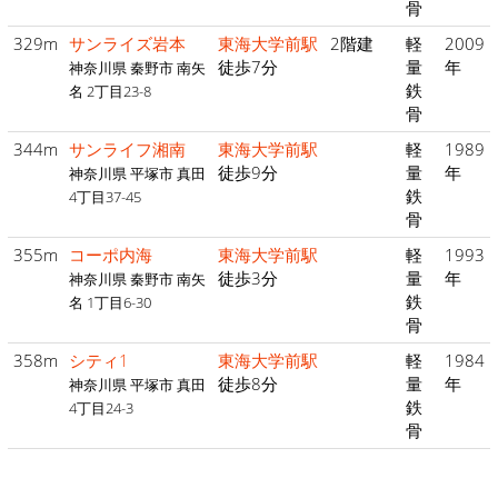
骨
329m
サンライズ岩本
東海大学前駅
2階建
軽
2009
徒歩7分
量
年
神奈川県 秦野市 南矢
鉄
名 2丁目23-8
骨
344m
サンライフ湘南
東海大学前駅
軽
1989
徒歩9分
量
年
神奈川県 平塚市 真田
鉄
4丁目37-45
骨
355m
コーポ内海
東海大学前駅
軽
1993
徒歩3分
量
年
神奈川県 秦野市 南矢
鉄
名 1丁目6-30
骨
358m
シティ1
東海大学前駅
軽
1984
徒歩8分
量
年
神奈川県 平塚市 真田
鉄
4丁目24-3
骨