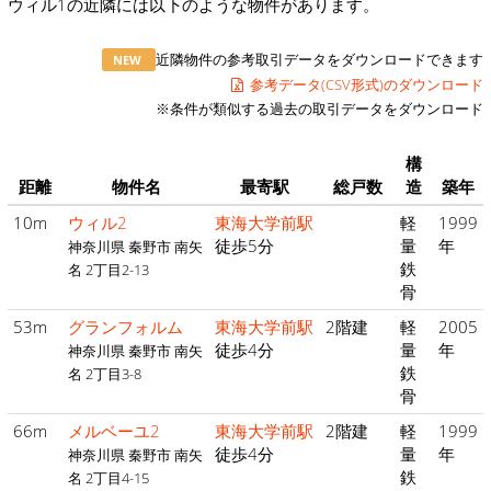
ウィル1の近隣には以下のような物件があります。
近隣物件の参考取引データをダウンロードできます
NEW
参考データ(CSV形式)のダウンロード
※条件が類似する過去の取引データをダウンロード
構
距離
物件名
最寄駅
総戸数
造
築年
10m
ウィル2
東海大学前駅
軽
1999
徒歩5分
量
年
神奈川県 秦野市 南矢
鉄
名 2丁目2-13
骨
53m
グランフォルム
東海大学前駅
2階建
軽
2005
徒歩4分
量
年
神奈川県 秦野市 南矢
鉄
名 2丁目3-8
骨
66m
メルベーユ2
東海大学前駅
2階建
軽
1999
徒歩4分
量
年
神奈川県 秦野市 南矢
鉄
名 2丁目4-15