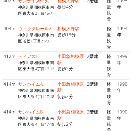
402m
サンライズ中央
相模大野駅
2階建
軽
1995
徒歩4分
量
年
神奈川県 相模原市 南
鉄
区 東大沼 3丁目15-7
骨
404m
ヴィラクレール2
相模大野駅
軽
1994
徒歩18分
量
年
神奈川県 相模原市 南
鉄
区 若松 6丁目21-50
骨
412m
ディアスB
小田急相模原
2階建
軽
1999
駅
量
年
神奈川県 相模原市 南
徒歩2分
鉄
区 東大沼 4丁目17-12
骨
414m
サンハイムA
小田急相模原
2階建
軽
1990
駅
量
年
神奈川県 相模原市 南
徒歩2分
鉄
区 東大沼 4丁目17-18
骨
414m
サンハイムB
小田急相模原
2階建
軽
1990
駅
量
年
神奈川県 相模原市 南
徒歩2分
鉄
区 東大沼 4丁目17-18
骨