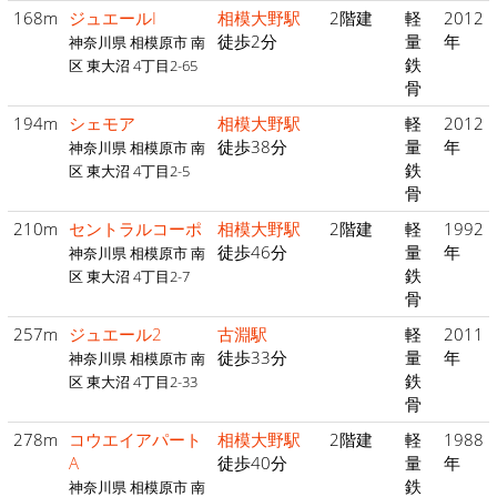
168m
ジュエールI
相模大野駅
2階建
軽
2012
徒歩2分
量
年
神奈川県 相模原市 南
鉄
区 東大沼 4丁目2-65
骨
194m
シェモア
相模大野駅
軽
2012
徒歩38分
量
年
神奈川県 相模原市 南
鉄
区 東大沼 4丁目2-5
骨
210m
セントラルコーポ
相模大野駅
2階建
軽
1992
徒歩46分
量
年
神奈川県 相模原市 南
鉄
区 東大沼 4丁目2-7
骨
257m
ジュエール2
古淵駅
軽
2011
徒歩33分
量
年
神奈川県 相模原市 南
鉄
区 東大沼 4丁目2-33
骨
278m
コウエイアパート
相模大野駅
2階建
軽
1988
A
徒歩40分
量
年
鉄
神奈川県 相模原市 南