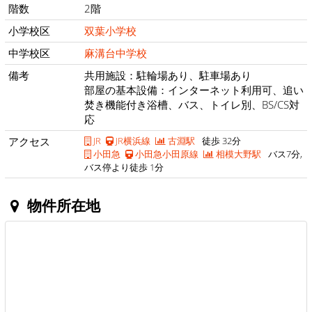
階数
2階
小学校区
双葉小学校
中学校区
麻溝台中学校
備考
共用施設：駐輪場あり、駐車場あり
部屋の基本設備：インターネット利用可、追い
焚き機能付き浴槽、バス、トイレ別、BS/CS対
応
アクセス
JR
JR横浜線
古淵駅
徒歩 32分
小田急
小田急小田原線
相模大野駅
バス7分,
バス停より徒歩 1分
物件所在地