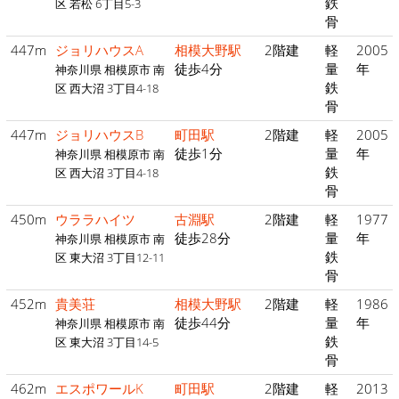
鉄
区 若松 6丁目5-3
骨
447m
ジョリハウスA
相模大野駅
2階建
軽
2005
徒歩4分
量
年
神奈川県 相模原市 南
鉄
区 西大沼 3丁目4-18
骨
447m
ジョリハウスB
町田駅
2階建
軽
2005
徒歩1分
量
年
神奈川県 相模原市 南
鉄
区 西大沼 3丁目4-18
骨
450m
ウララハイツ
古淵駅
2階建
軽
1977
徒歩28分
量
年
神奈川県 相模原市 南
鉄
区 東大沼 3丁目12-11
骨
452m
貴美荘
相模大野駅
2階建
軽
1986
徒歩44分
量
年
神奈川県 相模原市 南
鉄
区 東大沼 3丁目14-5
骨
462m
エスポワールK
町田駅
2階建
軽
2013