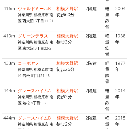
416m
ヴェルドミールB
相模大野駅
2階建
軽
2004
徒歩60分
量
年
神奈川県 相模原市 南
鉄
区 西大沼 5丁目11-21
骨
419m
グリーンテラス
相模大野駅
2階建
軽
1988
徒歩3分
量
年
神奈川県 相模原市 南
鉄
区 東大沼 3丁目22-2
骨
433m
コーポヤノ
相模大野駅
2階建
軽
1977
徒歩26分
量
年
神奈川県 相模原市 南
鉄
区 若松 6丁目21-45
骨
444m
グレースハイムA
相模大野駅
2階建
軽
2014
徒歩2分
量
年
神奈川県 相模原市 南
鉄
区 若松 6丁目5-3
骨
444m
グレースハイムB
相模大野駅
2階建
軽
2015
徒歩2分
量
年
神奈川県 相模原市 南