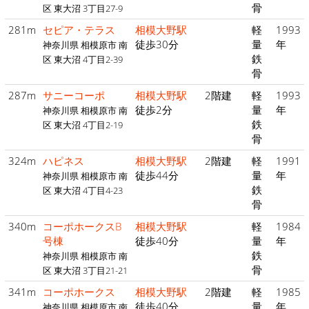
骨
区 東大沼 3丁目27-9
281m
セピア・テラス
相模大野駅
軽
1993
徒歩30分
量
年
神奈川県 相模原市 南
鉄
区 東大沼 4丁目2-39
骨
287m
サニーコーポ
相模大野駅
2階建
軽
1993
徒歩2分
量
年
神奈川県 相模原市 南
鉄
区 東大沼 4丁目2-19
骨
324m
ハピネス
相模大野駅
2階建
軽
1991
徒歩44分
量
年
神奈川県 相模原市 南
鉄
区 東大沼 4丁目4-23
骨
340m
コーポホークスB
相模大野駅
軽
1984
号棟
徒歩40分
量
年
鉄
神奈川県 相模原市 南
骨
区 東大沼 3丁目21-21
341m
コーポホークス
相模大野駅
2階建
軽
1985
徒歩40分
量
年
神奈川県 相模原市 南