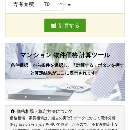
専有面積
㎡
計算する
マンション 物件価格 計算ツール
「条件選択」から条件を選択し、「計算する」ボタンを押す
と算定結果がここに表示されます。
価格相場・算定方法について
価格相場・家賃相場は、過去の実取引データに対して回帰分析
(Regression Analysis)を用いて算定したもので、 不動産鑑定士な