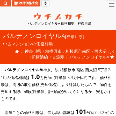
物件価格査定
To
na
パルテノンロイヤルA 価格相場 | 神奈川県
パルテノンロイヤルA
[神奈川県]
中古マンションの価格相場
神奈川県
相模原市
相模原市南区
西大沼
JR
JR横浜線
古淵駅
パルテノンロイヤルA
パルテノンロイヤルA
(神奈川県 相模原市 南区 西大沼 5丁目2-
1.0
10)の価格相場は
万円/㎡ (坪単価 3.3万円/坪)です。 価格相
場は、周辺の取引価格(売却価格)により計算したもので、物件を
売却する際に値段(坪単価、評価額)がいくらになるか目安を示す
ものです。
101
部屋ごとの価格相場は、最も高い部屋は
号室 (54.2㎡) の