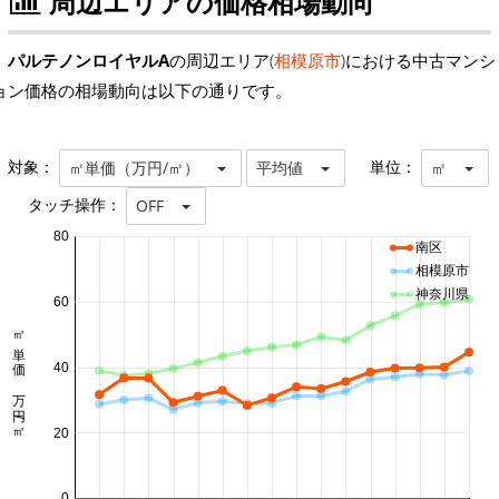
周辺エリアの価格相場動向
パルテノンロイヤルA
の周辺エリア(
相模原市
)における中古マンシ
ョン価格の相場動向は以下の通りです。
対象：
単位：
㎡単価（万円/㎡）
平均値
㎡
タッチ操作：
OFF
80
南区
相模原市
神奈川県
60
㎡単価 万円/㎡
40
20
0