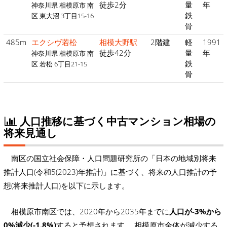
徒歩2分
量
年
神奈川県 相模原市 南
鉄
区 東大沼 3丁目15-16
骨
485m
エクシヴ若松
相模大野駅
2階建
軽
1991
徒歩42分
量
年
神奈川県 相模原市 南
鉄
区 若松 6丁目21-15
骨
人口推移に基づく中古マンション相場の
将来見通し
南区の国立社会保障・人口問題研究所の「日本の地域別将来
推計人口(令和5(2023)年推計)」に基づく、将来の人口推計の予
想(将来推計人口)を以下に示します。
相模原市南区では、2020年から2035年までに
人口が-3%から
0%減少(-1.8%)
すると予想されます。 相模原市全体が減少する