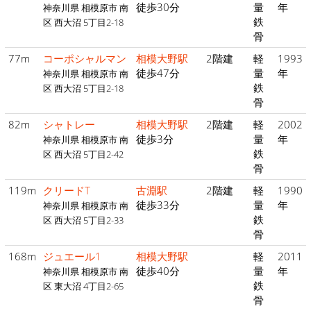
徒歩30分
量
年
神奈川県 相模原市 南
鉄
区 西大沼 5丁目2-18
骨
77m
コーポシャルマン
相模大野駅
2階建
軽
1993
徒歩47分
量
年
神奈川県 相模原市 南
鉄
区 西大沼 5丁目2-18
骨
82m
シャトレー
相模大野駅
2階建
軽
2002
徒歩3分
量
年
神奈川県 相模原市 南
鉄
区 西大沼 5丁目2-42
骨
119m
クリードT
古淵駅
2階建
軽
1990
徒歩33分
量
年
神奈川県 相模原市 南
鉄
区 西大沼 5丁目2-33
骨
168m
ジュエール1
相模大野駅
軽
2011
徒歩40分
量
年
神奈川県 相模原市 南
鉄
区 東大沼 4丁目2-65
骨