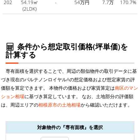
202
54.19㎡
-
54万円
7.7万
170.7%
(2LDK)
条件から想定取引価格(坪単価)を
計算する
専有面積を選択することで、周辺の類似物件の取引データに基
づき現在のパルテノンロイヤルAの想定価格および想定家賃の評
価額を算定できます。 本物件の価格および家賃算定は
南区のマン
ション相場
に基づき算定しています。 なお、土地部分の評価額
は、周辺エリアの
相模原市の土地相場
から確認いただけます。
対象物件の『専有面積』を選択