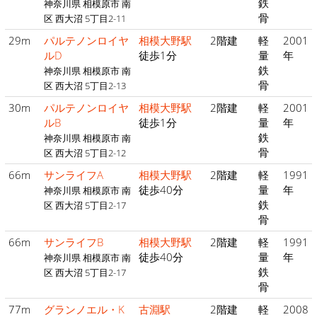
鉄
神奈川県 相模原市 南
骨
区 西大沼 5丁目2-11
29m
パルテノンロイヤ
相模大野駅
2階建
軽
2001
ルD
徒歩1分
量
年
鉄
神奈川県 相模原市 南
骨
区 西大沼 5丁目2-13
30m
パルテノンロイヤ
相模大野駅
2階建
軽
2001
ルB
徒歩1分
量
年
鉄
神奈川県 相模原市 南
骨
区 西大沼 5丁目2-12
66m
サンライフA
相模大野駅
2階建
軽
1991
徒歩40分
量
年
神奈川県 相模原市 南
鉄
区 西大沼 5丁目2-17
骨
66m
サンライフB
相模大野駅
2階建
軽
1991
徒歩40分
量
年
神奈川県 相模原市 南
鉄
区 西大沼 5丁目2-17
骨
77m
グランノエル・K
古淵駅
2階建
軽
2008