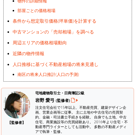
物件の詳細情報
部屋ごとの価格相場
条件から想定取引価格(坪単価)を計算する
中古マンションの「売却相場」を調べる
周辺エリアの価格相場動向
近隣の物件情報
人口推移に基づく不動産相場の将来見通し
南区の将来人口推計(人口の予測)
宅地建物取引士・日商簿記2級
岩野 愛弓
(監修者)
注文住宅会社で15年以上、不動産売買、建築デザイン企
画、営業企画等に従事。 主に土地や中古住宅の売買契
約、金融・司法書士手続きを経験。
自身でも土地、中古
住宅、商業施設等の売買経験あり。 2016年より住宅・不
【監修者】
動産専門ライターとしても活動中。 多数の不動産メディ
アで執筆・監修。