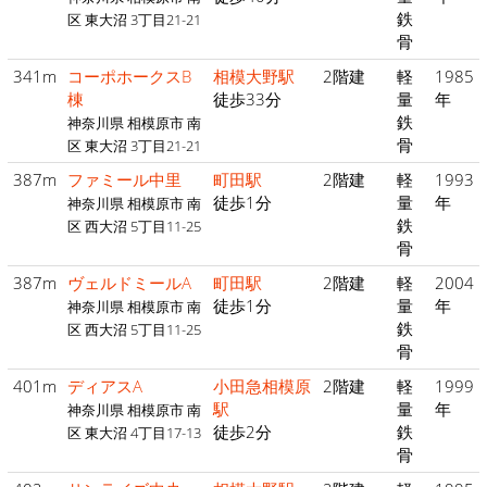
鉄
区 東大沼 3丁目21-21
骨
341m
コーポホークスB
相模大野駅
2階建
軽
1985
棟
徒歩33分
量
年
鉄
神奈川県 相模原市 南
骨
区 東大沼 3丁目21-21
387m
ファミール中里
町田駅
2階建
軽
1993
徒歩1分
量
年
神奈川県 相模原市 南
鉄
区 西大沼 5丁目11-25
骨
387m
ヴェルドミールA
町田駅
2階建
軽
2004
徒歩1分
量
年
神奈川県 相模原市 南
鉄
区 西大沼 5丁目11-25
骨
401m
ディアスA
小田急相模原
2階建
軽
1999
駅
量
年
神奈川県 相模原市 南
徒歩2分
鉄
区 東大沼 4丁目17-13
骨