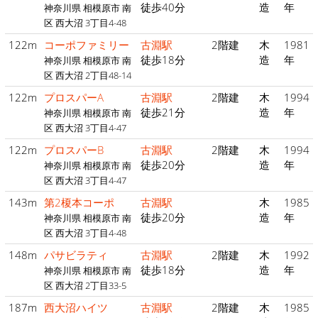
徒歩40分
造
年
神奈川県 相模原市 南
区 西大沼 3丁目4-48
122m
コーポファミリー
古淵駅
2階建
木
1981
徒歩18分
造
年
神奈川県 相模原市 南
区 西大沼 2丁目48-14
122m
プロスパーA
古淵駅
2階建
木
1994
徒歩21分
造
年
神奈川県 相模原市 南
区 西大沼 3丁目4-47
122m
プロスパーB
古淵駅
2階建
木
1994
徒歩20分
造
年
神奈川県 相模原市 南
区 西大沼 3丁目4-47
143m
第2榎本コーポ
古淵駅
木
1985
徒歩20分
造
年
神奈川県 相模原市 南
区 西大沼 3丁目4-48
148m
パサビラティ
古淵駅
2階建
木
1992
徒歩18分
造
年
神奈川県 相模原市 南
区 西大沼 2丁目33-5
187m
西大沼ハイツ
古淵駅
2階建
木
1985