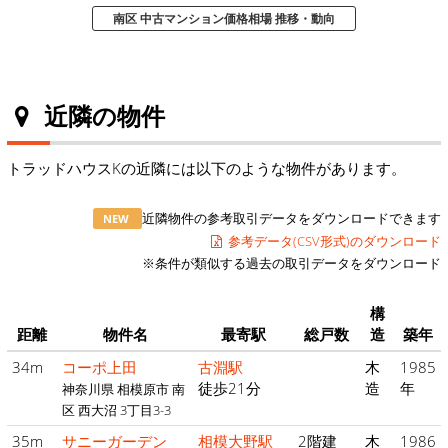
南区 中古マンション価格相場 推移・動向
近隣の物件
トラッドハウスKの近隣には以下のような物件があります。
近隣物件の参考取引データをダウンロードできます
NEW
参考データ(CSV形式)のダウンロード
※条件が類似する過去の取引データをダウンロード
構
距離
物件名
最寄駅
総戸数
造
築年
34m
コーポ上田
古淵駅
木
1985
徒歩21分
造
年
神奈川県 相模原市 南
区 西大沼 3丁目3-3
35m
サニーガーデン
相模大野駅
2階建
木
1986