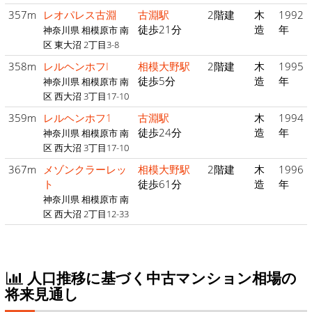
357m
レオパレス古淵
古淵駅
2階建
木
1992
徒歩21分
造
年
神奈川県 相模原市 南
区 東大沼 2丁目3-8
358m
レルヘンホフI
相模大野駅
2階建
木
1995
徒歩5分
造
年
神奈川県 相模原市 南
区 西大沼 3丁目17-10
359m
レルヘンホフ1
古淵駅
木
1994
徒歩24分
造
年
神奈川県 相模原市 南
区 西大沼 3丁目17-10
367m
メゾンクラーレッ
相模大野駅
2階建
木
1996
ト
徒歩61分
造
年
神奈川県 相模原市 南
区 西大沼 2丁目12-33
人口推移に基づく中古マンション相場の
将来見通し