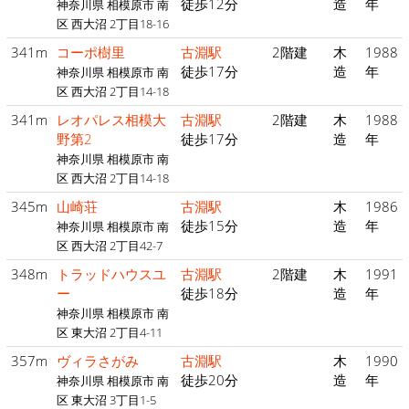
徒歩12分
造
年
神奈川県 相模原市 南
区 西大沼 2丁目18-16
341m
コーポ樹里
古淵駅
2階建
木
1988
徒歩17分
造
年
神奈川県 相模原市 南
区 西大沼 2丁目14-18
341m
レオパレス相模大
古淵駅
2階建
木
1988
野第2
徒歩17分
造
年
神奈川県 相模原市 南
区 西大沼 2丁目14-18
345m
山崎荘
古淵駅
木
1986
徒歩15分
造
年
神奈川県 相模原市 南
区 西大沼 2丁目42-7
348m
トラッドハウスユ
古淵駅
2階建
木
1991
ー
徒歩18分
造
年
神奈川県 相模原市 南
区 東大沼 2丁目4-11
357m
ヴィラさがみ
古淵駅
木
1990
徒歩20分
造
年
神奈川県 相模原市 南
区 東大沼 3丁目1-5