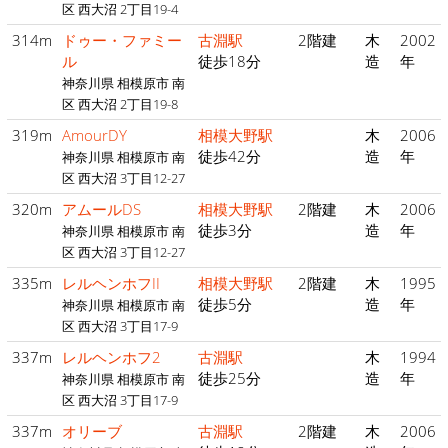
区 西大沼 2丁目19-4
314m
ドゥー・ファミー
古淵駅
2階建
木
2002
ル
徒歩18分
造
年
神奈川県 相模原市 南
区 西大沼 2丁目19-8
319m
AmourDY
相模大野駅
木
2006
徒歩42分
造
年
神奈川県 相模原市 南
区 西大沼 3丁目12-27
320m
アムールDS
相模大野駅
2階建
木
2006
徒歩3分
造
年
神奈川県 相模原市 南
区 西大沼 3丁目12-27
335m
レルヘンホフII
相模大野駅
2階建
木
1995
徒歩5分
造
年
神奈川県 相模原市 南
区 西大沼 3丁目17-9
337m
レルヘンホフ2
古淵駅
木
1994
徒歩25分
造
年
神奈川県 相模原市 南
区 西大沼 3丁目17-9
337m
オリーブ
古淵駅
2階建
木
2006