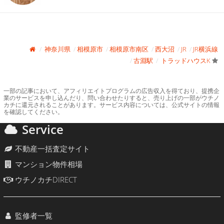
神奈川県
相模原市
相模原市南区
西大沼
JR
JR横浜線
古淵駅
トラッドハウスK
一部の記事において、アフィリエイトプログラムの広告収入を得ており、提携企
業のサービスを申し込んだり、問い合わせたりすると、売り上げの一部がウチノ
カチに還元されることがあります。サービス内容については、公式サイトの情報
を確認してください。
Service
不動産一括査定サイト
マンション物件相場
ウチノカチDIRECT
監修者一覧