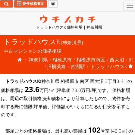
物件価格査定
To
na
トラッドハウスK 価格相場 | 神奈川県
トラッドハウスK
[神奈川県]
中古マンションの価格相場
神奈川県
相模原市
相模原市南区
西大沼
JR
JR横浜線
古淵駅
トラッドハウスK
トラッドハウスK
(神奈川県 相模原市 南区 西大沼 3丁目3-41)の
23.6
価格相場は
万円/㎡ (坪単価 78.0万円/坪)です。 価格相場
は、周辺の取引価格(売却価格)により計算したもので、物件を売
却する際に値段(坪単価、評価額)がいくらになるか目安を示すも
のです。
102
部屋ごとの価格相場は、最も高い部屋は
号室 (42.0㎡) の