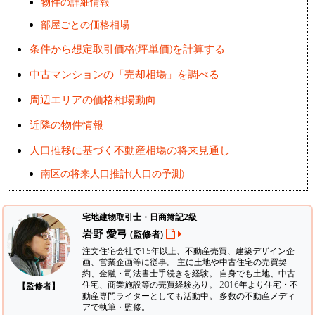
物件の詳細情報
部屋ごとの価格相場
条件から想定取引価格(坪単価)を計算する
中古マンションの「売却相場」を調べる
周辺エリアの価格相場動向
近隣の物件情報
人口推移に基づく不動産相場の将来見通し
南区の将来人口推計(人口の予測)
宅地建物取引士・日商簿記2級
岩野 愛弓
(監修者)
注文住宅会社で15年以上、不動産売買、建築デザイン企
画、営業企画等に従事。 主に土地や中古住宅の売買契
約、金融・司法書士手続きを経験。
自身でも土地、中古
住宅、商業施設等の売買経験あり。 2016年より住宅・不
【監修者】
動産専門ライターとしても活動中。 多数の不動産メディ
アで執筆・監修。