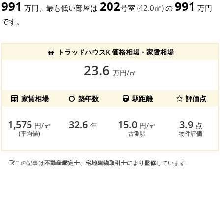
991
202
991
万円、最も低い部屋は
号室 (42.0㎡) の
万円
です。
トラッドハウスK 価格相場・家賃相場
23.6
万円/㎡
家賃相場
築年数
駅距離
評価点
1,575
32.6
15.0
3.9
円/㎡
年
円/㎡
点
(平均値)
古淵駅
物件評価
この記事は
不動産鑑定士、宅地建物取引士により監修
しています