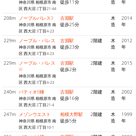
徒歩11分
造
年
神奈川県 相模原市 南
区 西大沼 2丁目21-44
208m
ノーブルパレス3
古淵駅
木
2014
徒歩25分
造
年
神奈川県 相模原市 南
区 西大沼 3丁目4-23
229m
ノーブル・パレス
古淵駅
2階建
木
2012
徒歩23分
造
年
神奈川県 相模原市 南
区 西大沼 3丁目4-23
229m
ノーブル・パレス
古淵駅
2階建
木
2015
III
徒歩2分
造
年
神奈川県 相模原市 南
区 西大沼 3丁目4-23
240m
パティオB棟
古淵駅
2階建
木
2002
徒歩16分
造
年
神奈川県 相模原市 南
区 西大沼 2丁目21-4
247m
メゾンウエスト
相模大野駅
2階建
木
1999
徒歩5分
造
年
神奈川県 相模原市 南
区 西大沼 3丁目10-1