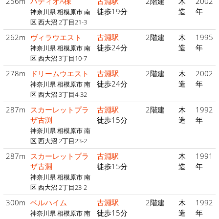
256m
パティオA棟
古淵駅
2階建
木
2002
徒歩19分
造
年
神奈川県 相模原市 南
区 西大沼 2丁目21-3
262m
ヴィラウエスト
古淵駅
2階建
木
1995
徒歩24分
造
年
神奈川県 相模原市 南
区 西大沼 3丁目10-7
278m
ドリームウエスト
古淵駅
2階建
木
2002
徒歩24分
造
年
神奈川県 相模原市 南
区 西大沼 3丁目4-32
287m
スカーレットプラ
古淵駅
2階建
木
1992
ザ古渕
徒歩15分
造
年
神奈川県 相模原市 南
区 西大沼 2丁目23-2
287m
スカーレットプラ
古淵駅
木
1991
ザ古淵
徒歩15分
造
年
神奈川県 相模原市 南
区 西大沼 2丁目23-2
300m
ベルハイム
古淵駅
2階建
木
1992
徒歩15分
造
年
神奈川県 相模原市 南