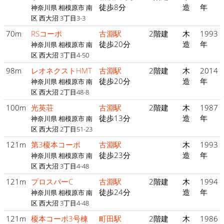
徒歩8分
造
年
神奈川県 相模原市 南
区 西大沼 3丁目3-3
70m
RSコーポ
古淵駅
2階建
木
1993
徒歩20分
造
年
神奈川県 相模原市 南
区 西大沼 3丁目4-50
98m
レオネクストHMT
古淵駅
2階建
木
2014
徒歩20分
造
年
神奈川県 相模原市 南
区 西大沼 2丁目48-8
100m
光英荘
古淵駅
2階建
木
1987
徒歩13分
造
年
神奈川県 相模原市 南
区 西大沼 2丁目51-23
121m
第3榎本コーポ
古淵駅
木
1993
徒歩23分
造
年
神奈川県 相模原市 南
区 西大沼 3丁目4-48
121m
プロスパーC
古淵駅
2階建
木
1994
徒歩24分
造
年
神奈川県 相模原市 南
区 西大沼 3丁目4-48
121m
榎本コーポ3号棟
町田駅
2階建
木
1986