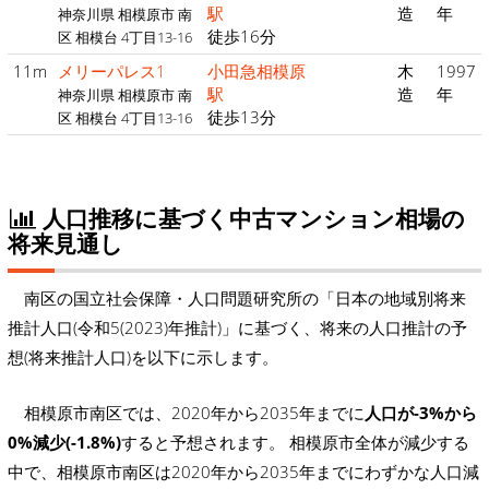
駅
造
年
神奈川県 相模原市 南
徒歩16分
区 相模台 4丁目13-16
11m
メリーパレス1
小田急相模原
木
1997
駅
造
年
神奈川県 相模原市 南
徒歩13分
区 相模台 4丁目13-16
人口推移に基づく中古マンション相場の
将来見通し
南区の国立社会保障・人口問題研究所の「日本の地域別将来
推計人口(令和5(2023)年推計)」に基づく、将来の人口推計の予
想(将来推計人口)を以下に示します。
相模原市南区では、2020年から2035年までに
人口が-3%から
0%減少(-1.8%)
すると予想されます。 相模原市全体が減少する
中で、相模原市南区は2020年から2035年までにわずかな人口減