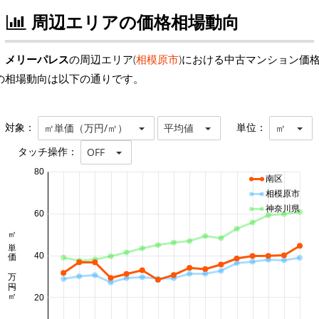
周辺エリアの価格相場動向
メリーパレス
の周辺エリア(
相模原市
)における中古マンション価
の相場動向は以下の通りです。
対象：
単位：
㎡単価（万円/㎡）
平均値
㎡
タッチ操作：
OFF
80
南区
相模原市
神奈川県
60
㎡単価 万円/㎡
40
20