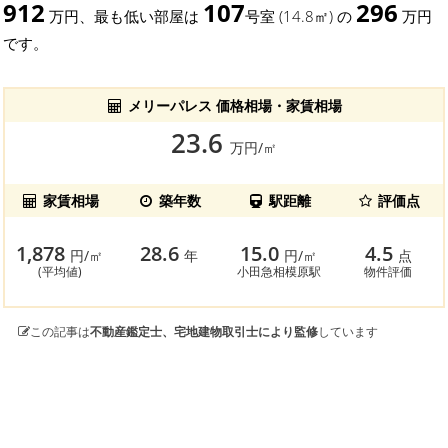
912
107
296
万円、最も低い部屋は
号室 (14.8㎡) の
万円
です。
メリーパレス 価格相場・家賃相場
23.6
万円/㎡
家賃相場
築年数
駅距離
評価点
1,878
28.6
15.0
4.5
円/㎡
年
円/㎡
点
(平均値)
小田急相模原駅
物件評価
この記事は
不動産鑑定士、宅地建物取引士により監修
しています