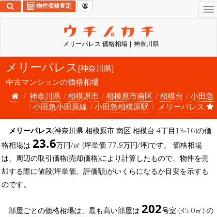
物件価格査定
To
na
メリーパレス 価格相場 | 神奈川県
メリーパレス
[神奈川県]
中古マンションの価格相場
神奈川県
相模原市
相模原市南区
相模台
小田急
小田急小田原線
小田急相模原駅
メリーパレス
メリーパレス
(神奈川県 相模原市 南区 相模台 4丁目13-16)の価
23.6
格相場は
万円/㎡ (坪単価 77.9万円/坪)です。 価格相場
は、周辺の取引価格(売却価格)により計算したもので、物件を売
却する際に値段(坪単価、評価額)がいくらになるか目安を示すも
のです。
202
部屋ごとの価格相場は、最も高い部屋は
号室 (35.0㎡) の