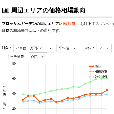
周辺エリアの価格相場動向
ブロッサムガーデン
の周辺エリア(
相模原市
)における中古マンシ
ン価格の相場動向は以下の通りです。
対象：
単位：
㎡単価（万円/㎡）
平均値
㎡
タッチ操作：
OFF
80
南区
相模原市
神奈川県
60
㎡単価 万円/㎡
40
20