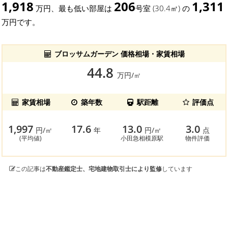
1,918
206
1,311
万円、最も低い部屋は
号室 (30.4㎡) の
万円です。
ブロッサムガーデン 価格相場・家賃相場
44.8
万円/㎡
家賃相場
築年数
駅距離
評価点
1,997
17.6
13.0
3.0
円/㎡
年
円/㎡
点
(平均値)
小田急相模原駅
物件評価
この記事は
不動産鑑定士、宅地建物取引士により監修
しています