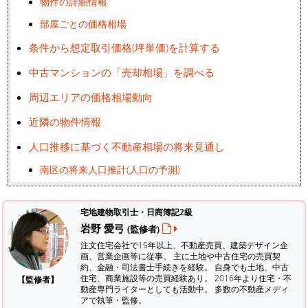
物件の詳細情報
部屋ごとの価格相場
条件から想定取引価格(坪単価)を計算する
中古マンションの「売却相場」を調べる
周辺エリアの価格相場動向
近隣の物件情報
人口推移に基づく不動産相場の将来見通し
南区の将来人口推計(人口の予測)
宅地建物取引士・日商簿記2級
岩野 愛弓
(監修者)
注文住宅会社で15年以上、不動産売買、建築デザイン企
画、営業企画等に従事。 主に土地や中古住宅の売買契
約、金融・司法書士手続きを経験。
自身でも土地、中古
住宅、商業施設等の売買経験あり。 2016年より住宅・不
【監修者】
動産専門ライターとしても活動中。 多数の不動産メディ
アで執筆・監修。