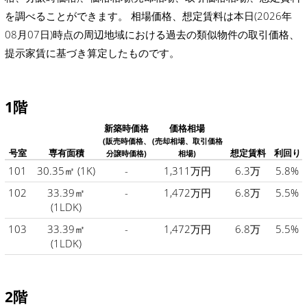
を調べることができます。 相場価格、想定賃料は本日(2026年
08月07日)時点の周辺地域における過去の類似物件の取引価格、
提示家賃に基づき算定したものです。
1階
新築時価格
価格相場
(販売時価格、
(売却相場、取引価格
号室
専有面積
想定賃料
利回り
分譲時価格)
相場)
101
30.35㎡
(1K)
-
1,311万円
6.3万
5.8%
102
33.39㎡
-
1,472万円
6.8万
5.5%
(1LDK)
103
33.39㎡
-
1,472万円
6.8万
5.5%
(1LDK)
2階