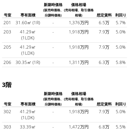
新築時価格
価格相場
(販売時価格、
(売却相場、取引価格
号室
専有面積
想定賃料
利回り
分譲時価格)
相場)
201
31.60㎡
(1R)
-
1,376万円
6.5万
5.7%
203
41.29㎡
-
1,918万円
7.9万
5.0%
(1LDK)
205
41.29㎡
-
1,918万円
7.9万
5.0%
(1LDK)
206
30.35㎡
(1R)
-
1,311万円
6.3万
5.8%
3階
新築時価格
価格相場
(販売時価格、
(売却相場、取引価格
号室
専有面積
想定賃料
利回り
分譲時価格)
相場)
302
41.29㎡
-
1,918万円
7.9万
5.0%
(1LDK)
303
33.39㎡
-
1,472万円
6.8万
5.5%