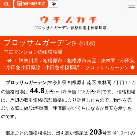
物件価格査定
To
na
ブロッサムガーデン 価格相場 | 神奈川県
ブロッサムガーデン
[神奈川県]
中古マンションの価格相場
神奈川県
相模原市
相模原市南区
東林間
小田急
小田急小田原線
小田急相模原駅
ブロッサムガーデン
ブロッサムガーデン
(神奈川県 相模原市 南区 東林間 2丁目4-12)
44.8
の価格相場は
万円/㎡ (坪単価 148万円/坪)です。 価格相場
は、周辺の取引価格(売却価格)により計算したもので、物件を売
却する際に値段(坪単価、評価額)がいくらになるか目安を示すも
のです。
203
部屋ごとの価格相場は、最も高い部屋は
号室 (41.3㎡) の