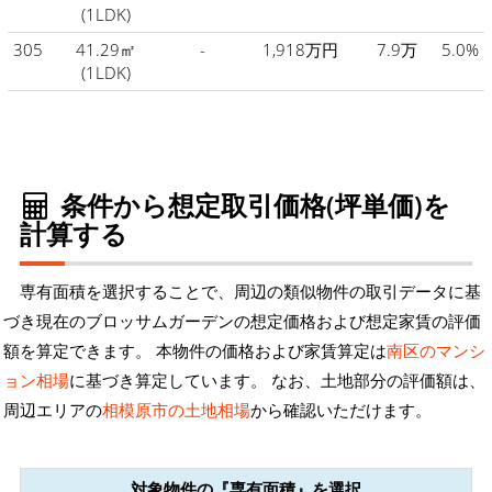
(1LDK)
305
41.29㎡
-
1,918万円
7.9万
5.0%
(1LDK)
条件から想定取引価格(坪単価)を
計算する
専有面積を選択することで、周辺の類似物件の取引データに基
づき現在のブロッサムガーデンの想定価格および想定家賃の評価
額を算定できます。 本物件の価格および家賃算定は
南区のマンシ
ョン相場
に基づき算定しています。 なお、土地部分の評価額は、
周辺エリアの
相模原市の土地相場
から確認いただけます。
対象物件の『専有面積』を選択