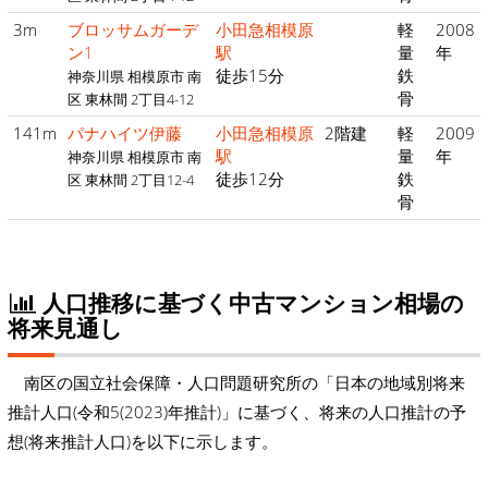
3m
ブロッサムガーデ
小田急相模原
軽
2008
ン1
駅
量
年
徒歩15分
鉄
神奈川県 相模原市 南
骨
区 東林間 2丁目4-12
141m
パナハイツ伊藤
小田急相模原
2階建
軽
2009
駅
量
年
神奈川県 相模原市 南
徒歩12分
鉄
区 東林間 2丁目12-4
骨
人口推移に基づく中古マンション相場の
将来見通し
南区の国立社会保障・人口問題研究所の「日本の地域別将来
推計人口(令和5(2023)年推計)」に基づく、将来の人口推計の予
想(将来推計人口)を以下に示します。