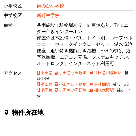
小学校区
鶴の台小学校
中学校区
新町中学校
備考
共用施設：駐輪場あり、駐車場あり、TVモニ
ター付きインターホン
部屋の基本設備：バス、トイレ別、ルーフバル
コニー、ウォークインクローゼット、温水洗浄
便座、追い焚き機能付き浴槽、BS/CS対応、浴
室乾燥機、エアコン完備、システムキッチン、
オートロック、インターネット利用可
アクセス
小田急
小田急小田原線
小田急相模原駅
徒
歩 13分
小田急
小田急江ノ島線
東林間駅
徒歩 15分
小田急
小田急小田原線
相模大野駅
徒歩 18
分
物件所在地