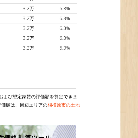
3.2万
6.3%
3.2万
6.3%
3.2万
6.3%
3.2万
6.3%
3.2万
6.3%
および想定家賃の評価額を算定できま
評価額は、周辺エリアの
相模原市の土地
件価格 計算ツール