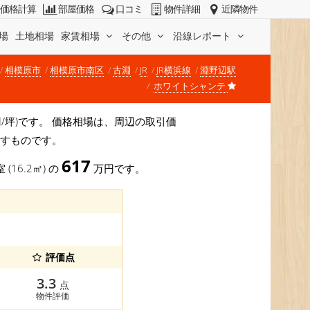
価格計算
部屋価格
口コミ
物件詳細
近隣物件
場
土地相場
家賃相場
その他
沿線レポート
相模原市
相模原市南区
古淵
JR
JR横浜線
淵野辺駅
ホワイトシャンテ
万円/坪)です。 価格相場は、周辺の取引価
示すものです。
617
 (16.2㎡) の
万円です。
評価点
3.3
点
物件評価