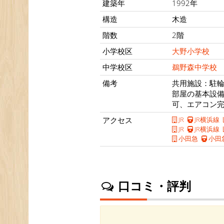
建築年
1992年
構造
木造
階数
2階
小学校区
大野小学校
中学校区
鵜野森中学校
備考
共用施設：駐輪
部屋の基本設
可、エアコン
アクセス
JR
JR横浜線
JR
JR横浜線
小田急
小田
口コミ・評判