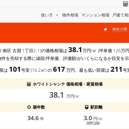
使い方
物件相場
マンション相場
戸建て相
神奈川県
38.1
 南区 古淵 1丁目2-1)の価格相場は
万円/㎡ (坪単価 126
物件を売却する際に値段(坪単価、評価額)がいくらになるか目安を
101
617
211
部屋は
号室 (16.2㎡) の
万円、最も低い部屋は
号室
ホワイトシャンテ 価格相場・家賃相場
38.1
万円/㎡
築年数
駅距離
34.6
3.0
年
円/㎡
淵野辺駅