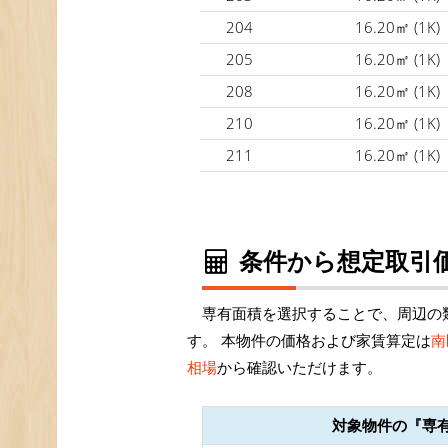
204
16.20㎡
(1K)
205
16.20㎡
(1K)
208
16.20㎡
(1K)
210
16.20㎡
(1K)
211
16.20㎡
(1K)
条件から想定取引価
専有面積を選択することで、周辺の
す。 本物件の価格および家賃算定は
南
相場
から確認いただけます。
対象物件の『専