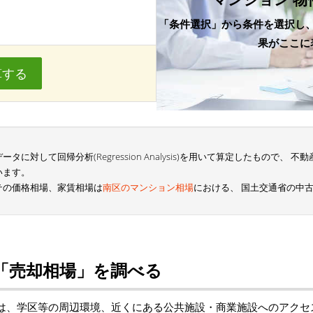
「条件選択」から条件を選択し
果がここに
算する
に対して回帰分析(Regression Analysis)を用いて算定したもので、
います。
テの価格相場、家賃相場は
南区のマンション相場
における、 国土交通省の中
「売却相場」を調べる
は、学区等の周辺環境、近くにある公共施設・商業施設へのアクセ