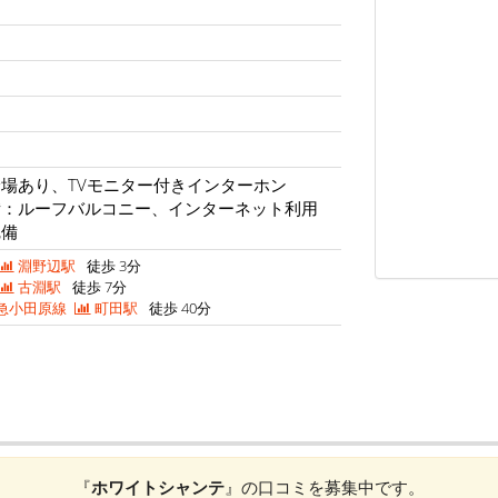
場あり、TVモニター付きインターホン
備：ルーフバルコニー、インターネット利用
完備
淵野辺駅
徒歩 3分
古淵駅
徒歩 7分
急小田原線
町田駅
徒歩 40分
『
ホワイトシャンテ
』の口コミを募集中です。