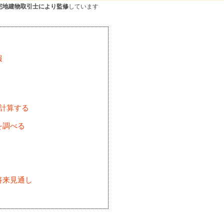
宅地建物取引士により監修
しています
報
を計算する
を調べる
将来見通し
)