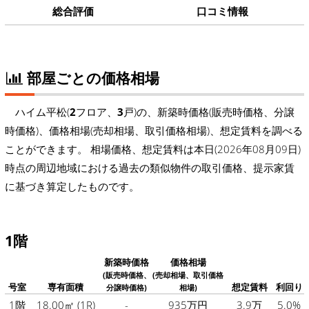
総合評価
口コミ情報
部屋ごとの価格相場
ハイム平松(
2
フロア、
3
戸)の、新築時価格(販売時価格、分譲
時価格)、価格相場(売却相場、取引価格相場)、想定賃料を調べる
ことができます。 相場価格、想定賃料は本日(2026年08月09日)
時点の周辺地域における過去の類似物件の取引価格、提示家賃
に基づき算定したものです。
1階
新築時価格
価格相場
(販売時価格、
(売却相場、取引価格
号室
専有面積
想定賃料
利回り
分譲時価格)
相場)
1階
18.00㎡
(1R)
-
935万円
3.9万
5.0%