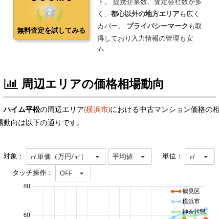
周辺エリアの価格相場動向
ハイム平松
の周辺エリア(
横浜市
)における中古マンション価格の
場動向は以下の通りです。
対象：
単位：
㎡単価（万円/㎡）
平均値
㎡
タッチ操作：
OFF
80
鶴見区
横浜市
神奈川県
60