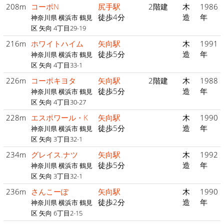
208m
コーポN
尻手駅
2階建
木
1986
徒歩4分
造
年
神奈川県 横浜市 鶴見
区 矢向 4丁目29-19
216m
ホワイトハイム
矢向駅
木
1991
徒歩5分
造
年
神奈川県 横浜市 鶴見
区 矢向 4丁目33-1
226m
コーポキヨタ
矢向駅
2階建
木
1988
徒歩5分
造
年
神奈川県 横浜市 鶴見
区 矢向 4丁目30-27
228m
エスポワール・K
矢向駅
木
1990
徒歩5分
造
年
神奈川県 横浜市 鶴見
区 矢向 3丁目32-1
234m
グレイス.ナツ
矢向駅
木
1992
徒歩5分
造
年
神奈川県 横浜市 鶴見
区 矢向 3丁目32-1
236m
さんこーぽ
矢向駅
木
1990
徒歩2分
造
年
神奈川県 横浜市 鶴見
区 矢向 6丁目2-15