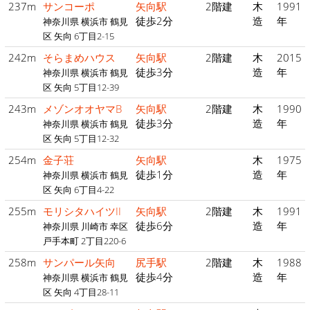
237m
サンコーポ
矢向駅
2階建
木
1991
徒歩2分
造
年
神奈川県 横浜市 鶴見
区 矢向 6丁目2-15
242m
そらまめハウス
矢向駅
2階建
木
2015
徒歩3分
造
年
神奈川県 横浜市 鶴見
区 矢向 5丁目12-39
243m
メゾンオオヤマB
矢向駅
2階建
木
1990
徒歩3分
造
年
神奈川県 横浜市 鶴見
区 矢向 5丁目12-32
254m
金子荘
矢向駅
木
1975
徒歩1分
造
年
神奈川県 横浜市 鶴見
区 矢向 6丁目4-22
255m
モリシタハイツII
矢向駅
2階建
木
1991
徒歩6分
造
年
神奈川県 川崎市 幸区
戸手本町 2丁目220-6
258m
サンパール矢向
尻手駅
2階建
木
1988
徒歩4分
造
年
神奈川県 横浜市 鶴見
区 矢向 4丁目28-11