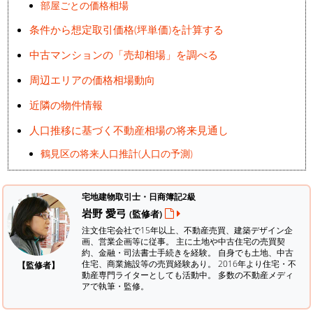
部屋ごとの価格相場
条件から想定取引価格(坪単価)を計算する
中古マンションの「売却相場」を調べる
周辺エリアの価格相場動向
近隣の物件情報
人口推移に基づく不動産相場の将来見通し
鶴見区の将来人口推計(人口の予測)
宅地建物取引士・日商簿記2級
岩野 愛弓
(監修者)
注文住宅会社で15年以上、不動産売買、建築デザイン企
画、営業企画等に従事。 主に土地や中古住宅の売買契
約、金融・司法書士手続きを経験。
自身でも土地、中古
住宅、商業施設等の売買経験あり。 2016年より住宅・不
【監修者】
動産専門ライターとしても活動中。 多数の不動産メディ
アで執筆・監修。