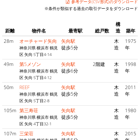
参考データ(CSV形式)のダウンロード
※条件が類似する過去の取引データをダウンロード
構
距離
物件名
最寄駅
総戸数
造
築年
28m
オーチャード矢向
矢向駅
木
1975
徒歩5分
造
年
神奈川県 横浜市 鶴見
区 矢向 5丁目4-14
49m
第5メゾン
矢向駅
2階建
木
1998
徒歩6分
造
年
神奈川県 横浜市 鶴見
区 矢向 5丁目4-12
50m
REEF
矢向駅
木
2011
徒歩5分
造
年
神奈川県 横浜市 鶴見
区 矢向 5丁目2-8
105m
第三寿荘
矢向駅
木
1980
徒歩5分
造
年
神奈川県 横浜市 鶴見
区 矢向 4丁目32-1
107m
三栄荘
矢向駅
木
2015