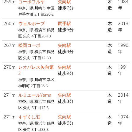
259m
コーポフルヤ
矢向駅
木
1984
徒歩7分
造
年
神奈川県 川崎市 幸区
戸手本町 2丁目220-2
260m
ウェルホープ
尻手駅
木
2013
徒歩5分
造
年
神奈川県 横浜市 鶴見
区 矢向 4丁目28-10
267m
松岡コーポ
矢向駅
木
1990
徒歩4分
造
年
神奈川県 横浜市 鶴見
区 矢向 5丁目12-30
270m
レオパレス矢向第
矢向駅
木
1991
2
徒歩9分
造
年
神奈川県 川崎市 幸区
神明町 2丁目56-5
271m
ルミエールYama
矢向駅
木
2014
徒歩3分
造
年
神奈川県 横浜市 鶴見
区 矢向 5丁目12-3
271m
すずくに荘
矢向駅
木
1974
徒歩6分
造
年
神奈川県 横浜市 鶴見
区 矢向 3丁目33-3