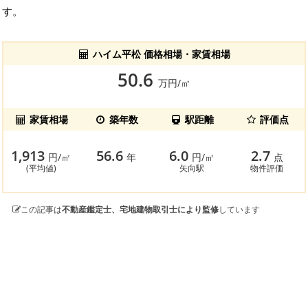
す。
ハイム平松 価格相場・家賃相場
50.6
万円/㎡
家賃相場
築年数
駅距離
評価点
1,913
56.6
6.0
2.7
円/㎡
年
円/㎡
点
(平均値)
矢向駅
物件評価
この記事は
不動産鑑定士、宅地建物取引士により監修
しています