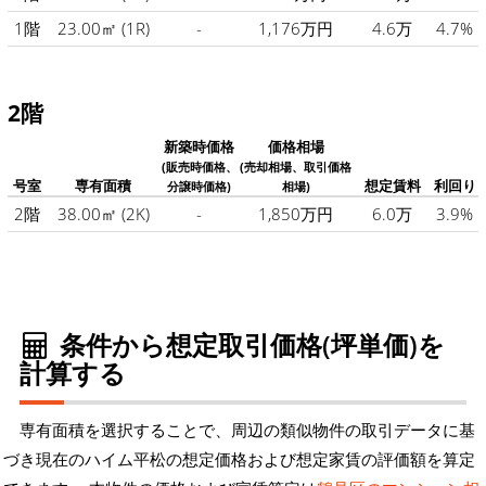
1階
23.00㎡
(1R)
-
1,176万円
4.6万
4.7%
2階
新築時価格
価格相場
(販売時価格、
(売却相場、取引価格
号室
専有面積
想定賃料
利回り
分譲時価格)
相場)
2階
38.00㎡
(2K)
-
1,850万円
6.0万
3.9%
条件から想定取引価格(坪単価)を
計算する
専有面積を選択することで、周辺の類似物件の取引データに基
づき現在のハイム平松の想定価格および想定家賃の評価額を算定