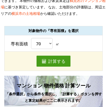
できます。 本物件の価格および家賃算定は
鶴見区のマンション相
場
に基づき算定しています。 なお、土地部分の評価額は、周辺エ
リアの
横浜市の土地相場
から確認いただけます。
対象物件の『専有面積』を選択
専有面積
㎡
計算する
マンション 物件価格 計算ツール
「条件選択」から条件を選択し、「計算する」ボタンを押す
と算定結果がここに表示されます。