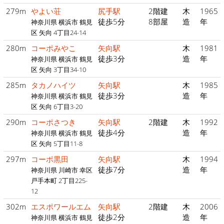
279m
やよい荘
尻手駅
2階建
木
1965
徒歩5分
8部屋
造
年
神奈川県 横浜市 鶴見
区 矢向 4丁目24-14
280m
コーポみやこ
矢向駅
木
1981
徒歩3分
造
年
神奈川県 横浜市 鶴見
区 矢向 3丁目34-10
285m
タカノハイツ
矢向駅
木
1985
徒歩3分
造
年
神奈川県 横浜市 鶴見
区 矢向 6丁目3-20
290m
コーポさつき
矢向駅
2階建
木
1992
徒歩4分
造
年
神奈川県 横浜市 鶴見
区 矢向 5丁目11-8
297m
コーポ黒田
矢向駅
木
1994
徒歩7分
造
年
神奈川県 川崎市 幸区
戸手本町 2丁目225-
12
302m
エスポワールエム
矢向駅
2階建
木
2006
徒歩2分
造
年
神奈川県 横浜市 鶴見