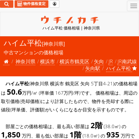
物件価格査定
To
na
ハイム平松 価格相場 | 神奈川県
ハイム平松
[神奈川県]
中古マンションの価格相場
神奈川県
横浜市
横浜市鶴見区
矢向
JR
JR南武線
矢向駅
ハイム平松
ハイム平松
(神奈川県 横浜市 鶴見区 矢向 5丁目4-21)の価格相場
50.6
は
万円/㎡ (坪単価 167万円/坪)です。 価格相場は、周辺の
取引価格(売却価格)により計算したもので、物件を売却する際に
値段(坪単価、評価額)がいくらになるか目安を示すものです。
2階
部屋ごとの価格相場は、最も高い部屋は
(38.0㎡) の
1,850
1階
935
万円、最も低い部屋は
(18.0㎡) の
万円で