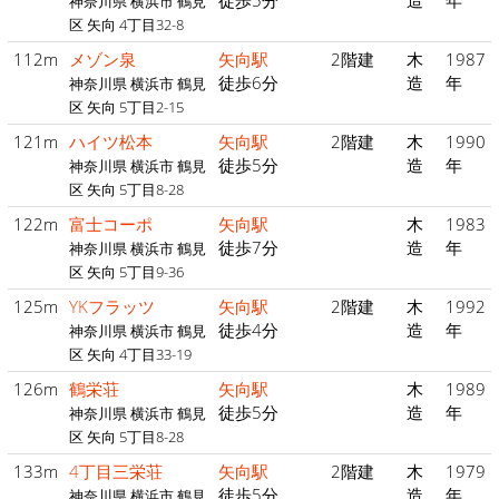
徒歩5分
造
年
神奈川県 横浜市 鶴見
区 矢向 4丁目32-8
112m
メゾン泉
矢向駅
2階建
木
1987
徒歩6分
造
年
神奈川県 横浜市 鶴見
区 矢向 5丁目2-15
121m
ハイツ松本
矢向駅
2階建
木
1990
徒歩5分
造
年
神奈川県 横浜市 鶴見
区 矢向 5丁目8-28
122m
富士コーポ
矢向駅
木
1983
徒歩7分
造
年
神奈川県 横浜市 鶴見
区 矢向 5丁目9-36
125m
YKフラッツ
矢向駅
2階建
木
1992
徒歩4分
造
年
神奈川県 横浜市 鶴見
区 矢向 4丁目33-19
126m
鶴栄荘
矢向駅
木
1989
徒歩5分
造
年
神奈川県 横浜市 鶴見
区 矢向 5丁目8-28
133m
4丁目三栄荘
矢向駅
2階建
木
1979
徒歩5分
造
年
神奈川県 横浜市 鶴見