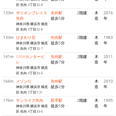
区 矢向 4丁目32-8
133m
ザイオンプレイス
矢向駅
2階建
木
2016
矢向
徒歩5分
造
年
神奈川県 横浜市 鶴見
区 矢向 4丁目32-8
133m
ひまわり荘
矢向駅
2階建
木
1983
徒歩5分
造
年
神奈川県 横浜市 鶴見
区 矢向 4丁目32-7
141m
CASAカンタービ
矢向駅
2階建
木
2011
レ
徒歩7分
造
年
神奈川県 横浜市 鶴見
区 矢向 4丁目33-9
166m
メゾンKJ
矢向駅
木
2010
徒歩2分
造
年
神奈川県 横浜市 鶴見
区 矢向 5丁目7-31
176m
サンライズ矢向
尻手駅
2階建
木
1995
徒歩5分
造
年
神奈川県 横浜市 鶴見
区 矢向 4丁目33-6