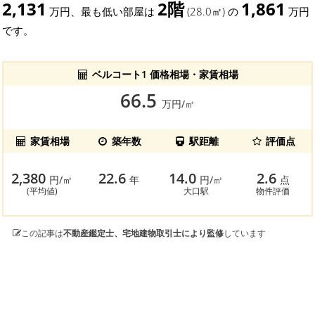
2,131
2階
1,861
万円、最も低い部屋は
(28.0㎡) の
万円
です。
ベルコート1 価格相場・家賃相場
66.5
万円/㎡
家賃相場
築年数
駅距離
評価点
2,380
22.6
14.0
2.6
円/㎡
年
円/㎡
点
(平均値)
大口駅
物件評価
この記事は
不動産鑑定士、宅地建物取引士により監修
しています