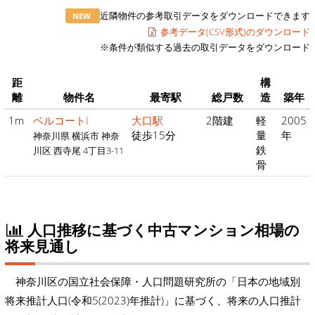
近隣物件の参考取引データをダウンロードできます
NEW
参考データ(CSV形式)のダウンロード
※条件が類似する過去の取引データをダウンロード
距
構
離
物件名
最寄駅
総戸数
造
築年
1m
ベルコートI
大口駅
2階建
軽
2005
徒歩15分
量
年
神奈川県 横浜市 神奈
鉄
川区 西寺尾 4丁目3-11
骨
人口推移に基づく中古マンション相場の
将来見通し
神奈川区の国立社会保障・人口問題研究所の「日本の地域別
将来推計人口(令和5(2023)年推計)」に基づく、将来の人口推計