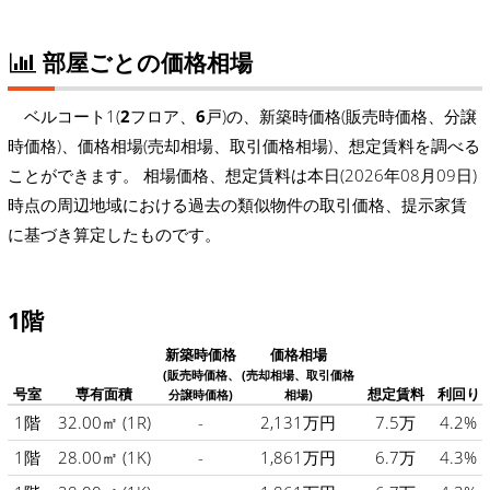
部屋ごとの価格相場
ベルコート1(
2
フロア、
6
戸)の、新築時価格(販売時価格、分譲
時価格)、価格相場(売却相場、取引価格相場)、想定賃料を調べる
ことができます。 相場価格、想定賃料は本日(2026年08月09日)
時点の周辺地域における過去の類似物件の取引価格、提示家賃
に基づき算定したものです。
1階
新築時価格
価格相場
(販売時価格、
(売却相場、取引価格
号室
専有面積
想定賃料
利回り
分譲時価格)
相場)
1階
32.00㎡
(1R)
-
2,131万円
7.5万
4.2%
1階
28.00㎡
(1K)
-
1,861万円
6.7万
4.3%