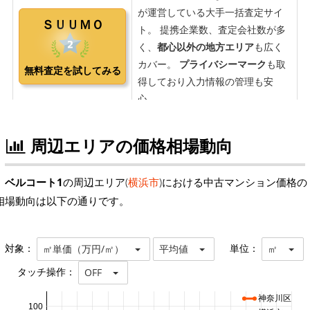
周辺エリアの価格相場動向
ベルコート1
の周辺エリア(
横浜市
)における中古マンション価格の
相場動向は以下の通りです。
対象：
単位：
㎡単価（万円/㎡）
平均値
㎡
タッチ操作：
OFF
神奈川区
100