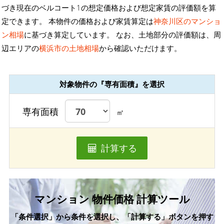
づき現在のベルコート1の想定価格および想定家賃の評価額を算
定できます。 本物件の価格および家賃算定は
神奈川区のマンショ
ン相場
に基づき算定しています。 なお、土地部分の評価額は、周
辺エリアの
横浜市の土地相場
から確認いただけます。
対象物件の『専有面積』を選択
専有面積
㎡
計算する
マンション 物件価格 計算ツール
「条件選択」から条件を選択し、「計算する」ボタンを押す