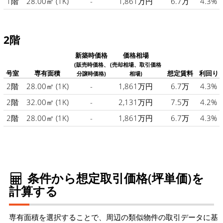
1階
28.00㎡
(1K)
-
1,861万円
6.7万
4.3%
2階
新築時価格
価格相場
(販売時価格、
(売却相場、取引価格
号室
専有面積
想定賃料
利回り
分譲時価格)
相場)
2階
28.00㎡
(1K)
-
1,861万円
6.7万
4.3%
2階
32.00㎡
(1K)
-
2,131万円
7.5万
4.2%
2階
28.00㎡
(1K)
-
1,861万円
6.7万
4.3%
条件から想定取引価格(坪単価)を
計算する
専有面積を選択することで、周辺の類似物件の取引データに基