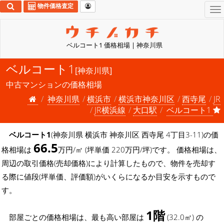
物件価格査定
To
na
ベルコート1 価格相場 | 神奈川県
ベルコート1
[神奈川県]
中古マンションの価格相場
神奈川県
横浜市
横浜市神奈川区
西寺尾
JR
JR横浜線
大口駅
ベルコート1
ベルコート1
(神奈川県 横浜市 神奈川区 西寺尾 4丁目3-11)の価
66.5
格相場は
万円/㎡ (坪単価 220万円/坪)です。 価格相場は、
周辺の取引価格(売却価格)により計算したもので、物件を売却す
る際に値段(坪単価、評価額)がいくらになるか目安を示すもので
す。
1階
部屋ごとの価格相場は、最も高い部屋は
(32.0㎡) の