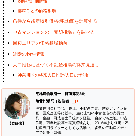
物件の詳細情報
部屋ごとの価格相場
条件から想定取引価格(坪単価)を計算する
中古マンションの「売却相場」を調べる
周辺エリアの価格相場動向
近隣の物件情報
人口推移に基づく不動産相場の将来見通し
神奈川区の将来人口推計(人口の予測)
宅地建物取引士・日商簿記2級
岩野 愛弓
(監修者)
注文住宅会社で15年以上、不動産売買、建築デザイン企
画、営業企画等に従事。 主に土地や中古住宅の売買契
約、金融・司法書士手続きを経験。
自身でも土地、中古
住宅、商業施設等の売買経験あり。 2016年より住宅・不
【監修者】
動産専門ライターとしても活動中。 多数の不動産メディ
アで執筆・監修。