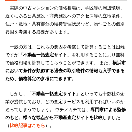
実際の中古マンションの価格相場は、学区等の周辺環境、
近くにある公共施設・商業施設へのアクセス等の立地条件、
住戸・敷地・共有部分の維持管理状況など、物件ごとの個別
要因を考慮する必要があります。
一般の方は、これらの要因を考慮して計算することは困難
ですが「
不動産一括査定サイト
」を利用することにより無料
で価格相場を計算してもらうことができます。 また、
横浜市
において条件が類似する過去の取引物件の情報も入手できる
ため、価格算定の参考にできます
。
しかし、「
不動産一括査定サイト
」といっても十数社の企
業が提供しており、どの査定サービスを利用すればいいのか
迷ってしまうでしょう。 ウチノカチでは、
専門家による監修
のもと、様々な観点から不動産査定サイトを比較
しました
（
比較記事はこちら
）。