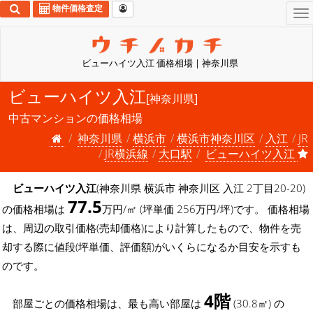
物件価格査定
To
na
ビューハイツ入江 価格相場 | 神奈川県
ビューハイツ入江
[神奈川県]
中古マンションの価格相場
神奈川県
横浜市
横浜市神奈川区
入江
JR
JR横浜線
大口駅
ビューハイツ入江
ビューハイツ入江
(神奈川県 横浜市 神奈川区 入江 2丁目20-20)
77.5
の価格相場は
万円/㎡ (坪単価 256万円/坪)です。 価格相場
は、周辺の取引価格(売却価格)により計算したもので、物件を売
却する際に値段(坪単価、評価額)がいくらになるか目安を示すも
のです。
4階
部屋ごとの価格相場は、最も高い部屋は
(30.8㎡) の