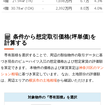
4階
21.94㎡
(1K)
-
1,698万円
6.1万
4.3%
4階
30.78㎡
(1DK)
-
2,392万円
8.0万
4.0%
条件から想定取引価格(坪単価)を
計算する
専有面積を選択することで、周辺の類似物件の取引データに基
づき現在のビューハイツ入江の想定価格および想定家賃の評価額
を算定できます。 本物件の価格および家賃算定は
神奈川区のマン
ション相場
に基づき算定しています。 なお、土地部分の評価額
は、周辺エリアの
横浜市の土地相場
から確認いただけます。
対象物件の『専有面積』を選択