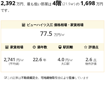
2,392
4階
1,698
万円、最も低い部屋は
(21.9㎡) の
万円
です。
ビューハイツ入江 価格相場・家賃相場
77.5
万円/㎡
家賃相場
築年数
駅距離
評価点
2,741
22.6
4.0
2.6
円/㎡
年
円/㎡
点
(平均値)
大口駅
物件評価
この記事は
不動産鑑定士、宅地建物取引士により監修
しています