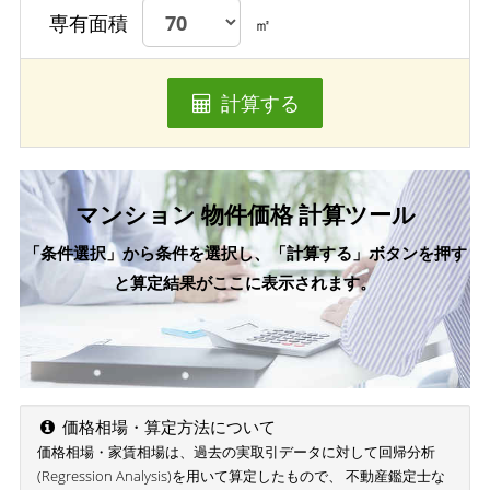
専有面積
㎡
計算する
マンション 物件価格 計算ツール
「条件選択」から条件を選択し、「計算する」ボタンを押す
と算定結果がここに表示されます。
価格相場・算定方法について
価格相場・家賃相場は、過去の実取引データに対して回帰分析
(Regression Analysis)を用いて算定したもので、 不動産鑑定士な