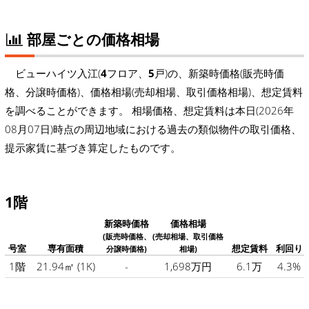
部屋ごとの価格相場
ビューハイツ入江(
4
フロア、
5
戸)の、新築時価格(販売時価
格、分譲時価格)、価格相場(売却相場、取引価格相場)、想定賃料
を調べることができます。 相場価格、想定賃料は本日(2026年
08月07日)時点の周辺地域における過去の類似物件の取引価格、
提示家賃に基づき算定したものです。
1階
新築時価格
価格相場
(販売時価格、
(売却相場、取引価格
号室
専有面積
想定賃料
利回り
分譲時価格)
相場)
1階
21.94㎡
(1K)
-
1,698万円
6.1万
4.3%