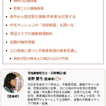
物件の詳細情報
部屋ごとの価格相場
条件から想定取引価格(坪単価)を計算する
中古マンションの「売却相場」を調べる
周辺エリアの価格相場動向
近隣の物件情報
人口推移に基づく不動産相場の将来見通し
神奈川区の将来人口推計(人口の予測)
宅地建物取引士・日商簿記2級
岩野 愛弓
(監修者)
注文住宅会社で15年以上、不動産売買、建築デザイン企
画、営業企画等に従事。 主に土地や中古住宅の売買契
約、金融・司法書士手続きを経験。
自身でも土地、中古
住宅、商業施設等の売買経験あり。 2016年より住宅・不
【監修者】
動産専門ライターとしても活動中。 多数の不動産メディ
アで執筆・監修。