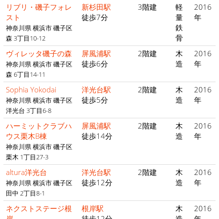
リブリ・磯子フォレ
新杉田駅
3階建
軽
2016
スト
徒歩7分
量
年
鉄
神奈川県 横浜市 磯子区
骨
森 3丁目10-12
ヴィレッタ磯子の森
屏風浦駅
2階建
木
2016
徒歩6分
造
年
神奈川県 横浜市 磯子区
森 6丁目14-11
Sophia Yokodai
洋光台駅
2階建
木
2016
徒歩5分
造
年
神奈川県 横浜市 磯子区
洋光台 3丁目6-8
ハーミットクラブハ
屏風浦駅
2階建
木
2016
ウス栗木B棟
徒歩14分
造
年
神奈川県 横浜市 磯子区
栗木 1丁目27-3
altura洋光台
洋光台駅
2階建
木
2016
徒歩12分
造
年
神奈川県 横浜市 磯子区
田中 2丁目8-1
ネクストステージ根
根岸駅
木
2016
岸
徒歩12分
造
年