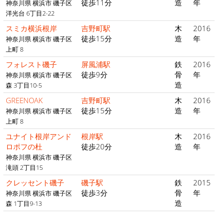
徒歩11分
造
年
神奈川県 横浜市 磯子区
洋光台 6丁目2-22
スミカ横浜根岸
吉野町駅
木
2016
徒歩15分
造
年
神奈川県 横浜市 磯子区
上町 8
フォレスト磯子
屏風浦駅
鉄
2016
徒歩9分
骨
年
神奈川県 横浜市 磯子区
造
森 3丁目10-5
GREENOAK
吉野町駅
木
2016
徒歩15分
造
年
神奈川県 横浜市 磯子区
上町 8
ユナイト根岸アンド
根岸駅
木
2016
ロポフの杜
徒歩20分
造
年
神奈川県 横浜市 磯子区
滝頭 2丁目15
クレッセント磯子
磯子駅
鉄
2015
徒歩3分
骨
年
神奈川県 横浜市 磯子区
造
森 1丁目9-13