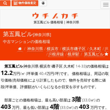
物件価格査定
To
na
第五鳳ビル 価格相場 | 神奈川県
第五鳳ビル
[神奈川県]
中古マンションの価格相場
神奈川県
横浜市
横浜市磯子区
久木町
JR
JR根岸線
根岸駅
第五鳳ビル
第五鳳ビル
(神奈川県 横浜市 磯子区 久木町 14-33)の価格相場は
12.2
万円/㎡ (坪単価 40.4万円/坪)です。 価格相場は、周辺の取
引価格(売却価格)により計算したもので、物件を売却する際に値
段(坪単価、評価額)がいくらになるか目安を示すものです。
3階
部屋ごとの価格相場は、最も高い部屋は
(33.0㎡) の
403
4階
403
万円、最も低い部屋は
(33.0㎡) の
万円です。