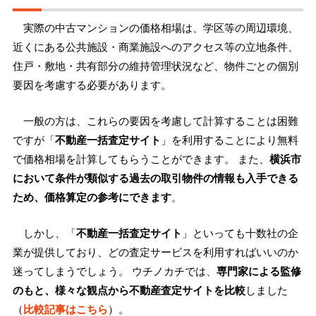
実際の中古マンションの価格相場は、学区等の周辺環境、
近くにある公共施設・商業施設へのアクセス等の立地条件、
住戸・敷地・共有部分の維持管理状況など、物件ごとの個別
要因を考慮する必要があります。
一般の方は、これらの要因を考慮して計算することは困難
ですが「
不動産一括査定サイト
」を利用することにより無料
で価格相場を計算してもらうことができます。 また、
横浜市
において条件が類似する過去の取引物件の情報も入手できる
ため、価格算定の参考にできます
。
しかし、「
不動産一括査定サイト
」といっても十数社の企
業が提供しており、どの査定サービスを利用すればいいのか
迷ってしまうでしょう。 ウチノカチでは、
専門家による監修
のもと、様々な観点から不動産査定サイトを比較
しました
（
比較記事はこちら
）。