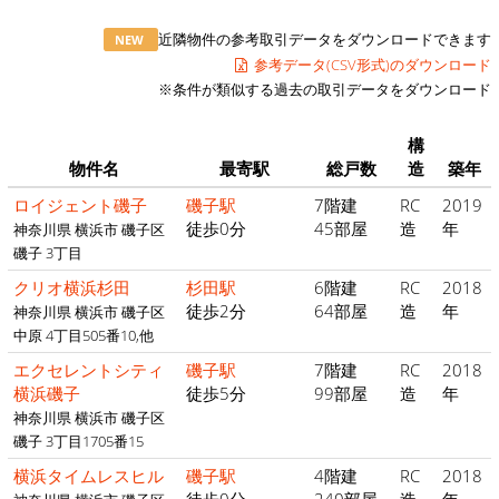
近隣物件の参考取引データをダウンロードできます
NEW
参考データ(CSV形式)のダウンロード
※条件が類似する過去の取引データをダウンロード
構
物件名
最寄駅
総戸数
造
築年
ロイジェント磯子
磯子駅
7階建
RC
2019
徒歩0分
45部屋
造
年
神奈川県 横浜市 磯子区
磯子 3丁目
クリオ横浜杉田
杉田駅
6階建
RC
2018
徒歩2分
64部屋
造
年
神奈川県 横浜市 磯子区
中原 4丁目505番10,他
エクセレントシティ
磯子駅
7階建
RC
2018
横浜磯子
徒歩5分
99部屋
造
年
神奈川県 横浜市 磯子区
磯子 3丁目1705番15
横浜タイムレスヒル
磯子駅
4階建
RC
2018