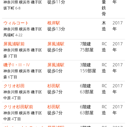
徒歩11分
量
年
神奈川県 横浜市 磯子区
鉄
坂下町 6-8
骨
ウィルコート
根岸駅
木
2017
徒歩13分
造
年
神奈川県 横浜市 磯子区
馬場町 4-22
屏風浦駅前
屏風浦駅
7階建
RC
2017
徒歩0分
75部屋
造
年
神奈川県 横浜市 磯子区
森 3丁目
磯子II・III・IV
屏風浦駅
3階建
RC
2017
徒歩0分
159部屋
造
年
神奈川県 横浜市 磯子区
森 6丁目
クリオ杉田
杉田駅
6階建
RC
2017
徒歩7分
63部屋
造
年
神奈川県 横浜市 磯子区
中原 4丁目
クリオ杉田駅前
杉田駅
6階建
RC
2017
徒歩7分
63部屋
造
年
神奈川県 横浜市 磯子区
中原 4丁目