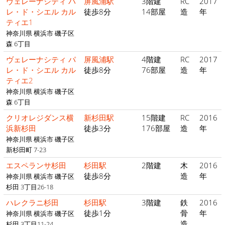
ヴェレーナシティ パ
屏風浦駅
3階建
RC
2017
レ・ド・シエル カル
徒歩8分
14部屋
造
年
ティエ1
神奈川県 横浜市 磯子区
森 6丁目
ヴェレーナシティ パ
屏風浦駅
4階建
RC
2017
レ・ド・シエル カル
徒歩8分
76部屋
造
年
ティエ2
神奈川県 横浜市 磯子区
森 6丁目
クリオレジダンス横
新杉田駅
15階建
RC
2016
浜新杉田
徒歩3分
176部屋
造
年
神奈川県 横浜市 磯子区
新杉田町 7-23
エスペランサ杉田
杉田駅
2階建
木
2016
徒歩8分
造
年
神奈川県 横浜市 磯子区
杉田 3丁目26-18
ハレクラニ杉田
杉田駅
3階建
鉄
2016
徒歩1分
骨
年
神奈川県 横浜市 磯子区
造
杉田 3丁目11-24