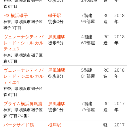
徒歩0分
240部屋
造
年
神奈川県 横浜市 磯子区
森 6丁目
EXC横浜磯子
磯子駅
7階建
RC
2018
徒歩0分
99部屋
造
年
神奈川県 横浜市 磯子区
磯子 3丁目
ヴェレーナシティ パ
屏風浦駅
4階建
RC
2018
レ・ド・シエル カル
徒歩8分
69部屋
造
年
ティエ3
神奈川県 横浜市 磯子区
森 6丁目
ヴェレーナシティ パ
屏風浦駅
5階建
RC
2018
レ・ド・シエル カル
徒歩8分
81部屋
造
年
ティエ4
神奈川県 横浜市 磯子区
森 6丁目
プライム横浜屏風浦
屏風浦駅
7階建
RC
2017
徒歩1分
75部屋
造
年
神奈川県 横浜市 磯子区
森 3丁目762番2
パークサイド鶴
根岸駅
軽
2017