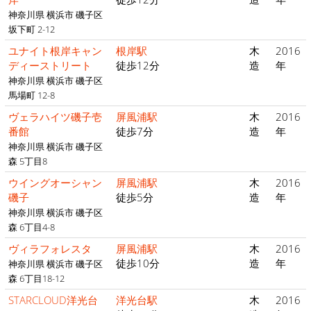
神奈川県 横浜市 磯子区
坂下町 2-12
ユナイト根岸キャン
根岸駅
木
2016
ディーストリート
徒歩12分
造
年
神奈川県 横浜市 磯子区
馬場町 12-8
ヴェラハイツ磯子壱
屏風浦駅
木
2016
番館
徒歩7分
造
年
神奈川県 横浜市 磯子区
森 5丁目8
ウイングオーシャン
屏風浦駅
木
2016
磯子
徒歩5分
造
年
神奈川県 横浜市 磯子区
森 6丁目4-8
ヴィラフォレスタ
屏風浦駅
木
2016
徒歩10分
造
年
神奈川県 横浜市 磯子区
森 6丁目18-12
STARCLOUD洋光台
洋光台駅
木
2016