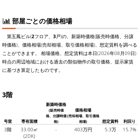
部屋ごとの価格相場
第五鳳ビル(
2
フロア、
3
戸)の、新築時価格(販売時価格、分譲
時価格)、価格相場(売却相場、取引価格相場)、想定賃料を調べる
ことができます。 相場価格、想定賃料は本日(2026年08月09日)
時点の周辺地域における過去の類似物件の取引価格、提示家賃
に基づき算定したものです。
3階
新築時価格
価格相場
(販売時価
格、分譲時価
(売却相場、取引価格
号室
専有面積
想定賃料
利回り
格)
相場)
3階
33.00㎡
-
403万円
5.3万
15.7%
(2DK)