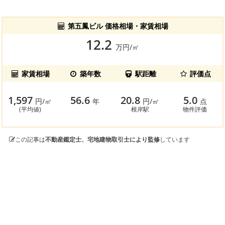
第五鳳ビル 価格相場・家賃相場
12.2
万円/㎡
家賃相場
築年数
駅距離
評価点
1,597
56.6
20.8
5.0
円/㎡
年
円/㎡
点
(平均値)
根岸駅
物件評価
この記事は
不動産鑑定士、宅地建物取引士により監修
しています