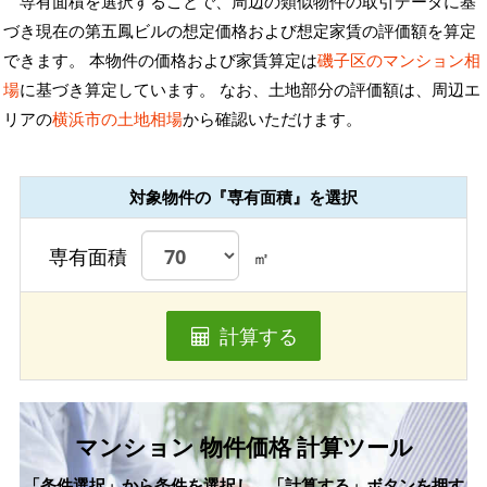
専有面積を選択することで、周辺の類似物件の取引データに基
づき現在の第五鳳ビルの想定価格および想定家賃の評価額を算定
できます。 本物件の価格および家賃算定は
磯子区のマンション相
場
に基づき算定しています。 なお、土地部分の評価額は、周辺エ
リアの
横浜市の土地相場
から確認いただけます。
対象物件の『専有面積』を選択
専有面積
㎡
計算する
マンション 物件価格 計算ツール
「条件選択」から条件を選択し、「計算する」ボタンを押す