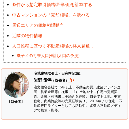
条件から想定取引価格(坪単価)を計算する
中古マンションの「売却相場」を調べる
周辺エリアの価格相場動向
近隣の物件情報
人口推移に基づく不動産相場の将来見通し
磯子区の将来人口推計(人口の予測)
宅地建物取引士・日商簿記2級
岩野 愛弓
(監修者)
注文住宅会社で15年以上、不動産売買、建築デザイン企
画、営業企画等に従事。 主に土地や中古住宅の売買契
約、金融・司法書士手続きを経験。
自身でも土地、中古
住宅、商業施設等の売買経験あり。 2016年より住宅・不
【監修者】
動産専門ライターとしても活動中。 多数の不動産メディ
アで執筆・監修。