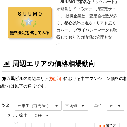
周辺エリアの価格相場動向
第五鳳ビル
の周辺エリア(
横浜市
)における中古マンション価格の
場動向は以下の通りです。
対象：
単位：
㎡単価（万円/㎡）
平均値
㎡
タッチ操作：
OFF
80
磯子区