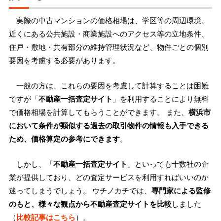
実際の中古マンションの価格相場は、学区等の周辺環境、
近くにある公共施設・商業施設へのアクセス等の立地条件、
住戸・敷地・共有部分の維持管理状況など、物件ごとの個別
要因を考慮する必要があります。
一般の方は、これらの要因を考慮して計算することは困難
ですが「
不動産一括査定サイト
」を利用することにより無料
で価格相場を計算してもらうことができます。 また、
横浜市
において条件が類似する過去の取引物件の情報も入手できる
ため、価格算定の参考にできます
。
しかし、「
不動産一括査定サイト
」といっても十数社の企
業が提供しており、どの査定サービスを利用すればいいのか
迷ってしまうでしょう。 ウチノカチでは、
専門家による監修
のもと、様々な観点から不動産査定サイトを比較
しました
（
比較記事はこちら
）。