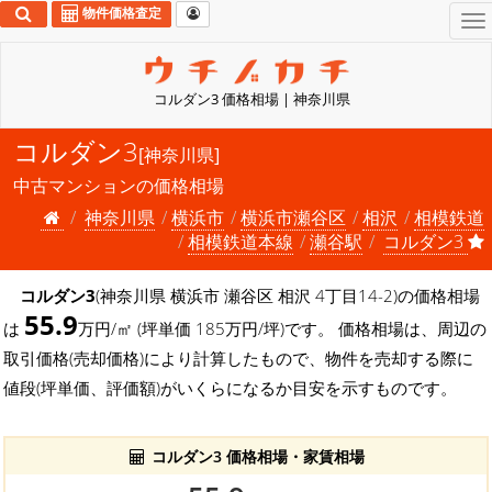
物件価格査定
To
na
コルダン3 価格相場 | 神奈川県
コルダン3
[神奈川県]
中古マンションの価格相場
神奈川県
横浜市
横浜市瀬谷区
相沢
相模鉄道
相模鉄道本線
瀬谷駅
コルダン3
コルダン3
(神奈川県 横浜市 瀬谷区 相沢 4丁目14-2)の価格相場
55.9
は
万円/㎡ (坪単価 185万円/坪)です。 価格相場は、周辺の
取引価格(売却価格)により計算したもので、物件を売却する際に
値段(坪単価、評価額)がいくらになるか目安を示すものです。
コルダン3 価格相場・家賃相場