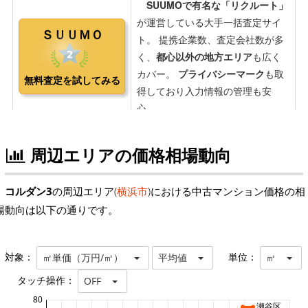
周辺エリアの価格相場動向
コルダン3
の周辺エリア(
横浜市
)における中古マンション価格の相
場動向は以下の通りです。
対象：
単位：
㎡単価（万円/㎡）
平均値
㎡
タッチ操作：
OFF
80
瀬谷区