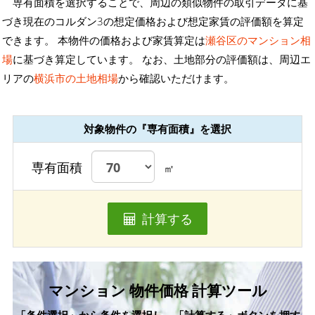
専有面積を選択することで、周辺の類似物件の取引データに基
づき現在のコルダン3の想定価格および想定家賃の評価額を算定
できます。 本物件の価格および家賃算定は
瀬谷区のマンション相
場
に基づき算定しています。 なお、土地部分の評価額は、周辺エ
リアの
横浜市の土地相場
から確認いただけます。
対象物件の『専有面積』を選択
専有面積
㎡
計算する
マンション 物件価格 計算ツール