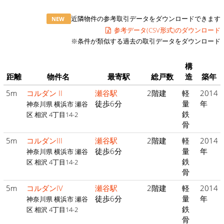
近隣物件の参考取引データをダウンロードできます
NEW
参考データ(CSV形式)のダウンロード
※条件が類似する過去の取引データをダウンロード
構
距離
物件名
最寄駅
総戸数
造
築年
5m
コルダン II
瀬谷駅
2階建
軽
2014
徒歩6分
量
年
神奈川県 横浜市 瀬谷
鉄
区 相沢 4丁目14-2
骨
5m
コルダンIII
瀬谷駅
2階建
軽
2014
徒歩6分
量
年
神奈川県 横浜市 瀬谷
鉄
区 相沢 4丁目14-2
骨
5m
コルダンIV
瀬谷駅
2階建
軽
2014
徒歩6分
量
年
神奈川県 横浜市 瀬谷
鉄
区 相沢 4丁目14-2
骨