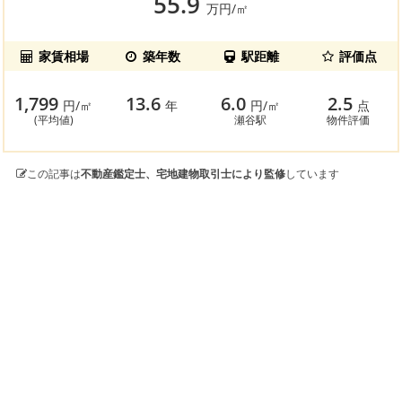
55.9
万円/㎡
家賃相場
築年数
駅距離
評価点
1,799
13.6
6.0
2.5
円/㎡
年
円/㎡
点
(平均値)
瀬谷駅
物件評価
この記事は
不動産鑑定士、宅地建物取引士により監修
しています