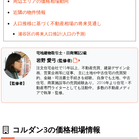
周辺エリアの価格相場動向
近隣の物件情報
人口推移に基づく不動産相場の将来見通し
瀬谷区の将来人口推計(人口の予測)
宅地建物取引士・日商簿記2級
岩野 愛弓
(監修者)
注文住宅会社で15年以上、不動産売買、建築デザイン企
画、営業企画等に従事。 主に土地や中古住宅の売買契
約、金融・司法書士手続きを経験。
自身でも土地、中古
住宅、商業施設等の売買経験あり。 2016年より住宅・不
【監修者】
動産専門ライターとしても活動中。 多数の不動産メディ
アで執筆・監修。
コルダン3の価格相場情報