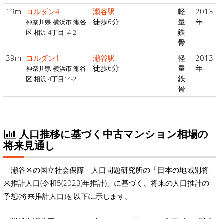
19m
コルダン4
瀬谷駅
軽
2013
徒歩6分
量
年
神奈川県 横浜市 瀬谷
鉄
区 相沢 4丁目14-2
骨
39m
コルダン1
瀬谷駅
軽
2013
徒歩6分
量
年
神奈川県 横浜市 瀬谷
鉄
区 相沢 4丁目14-2
骨
人口推移に基づく中古マンション相場の
将来見通し
瀬谷区の国立社会保障・人口問題研究所の「日本の地域別将
来推計人口(令和5(2023)年推計)」に基づく、将来の人口推計の
予想(将来推計人口)を以下に示します。