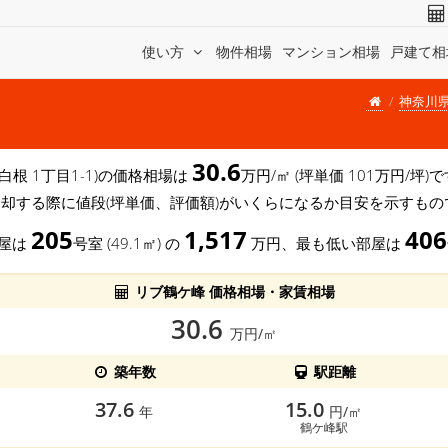
使い方
物件相場
マンション相場
戸建て相
神奈川
30.6
白根 1丁目1-1)の価格相場は
万円/㎡ (坪単価 101万円/
売却する際に値段(坪単価、評価額)がいくらになるか目安を示すもの
205
1,517
406
部屋は
号室 (49.1㎡) の
万円、最も低い部屋は
リブ鶴ケ峰 価格相場・家賃相場
30.6
万円/㎡
築年数
駅距離
37.6
15.0
年
円/㎡
鶴ケ峰駅