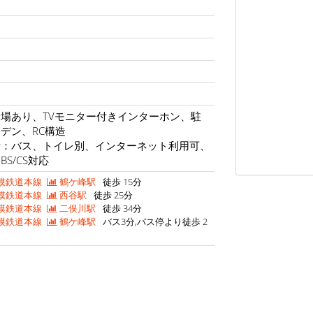
場あり、TVモニター付きインターホン、駐
デン、RC構造
備：バス、トイレ別、インターネット利用可、
S/CS対応
模鉄道本線
鶴ケ峰駅
徒歩 15分
模鉄道本線
西谷駅
徒歩 25分
模鉄道本線
二俣川駅
徒歩 34分
模鉄道本線
鶴ケ峰駅
バス3分,バス停より徒歩 2