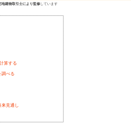
宅地建物取引士により監修
しています
を計算する
を調べる
将来見通し
)