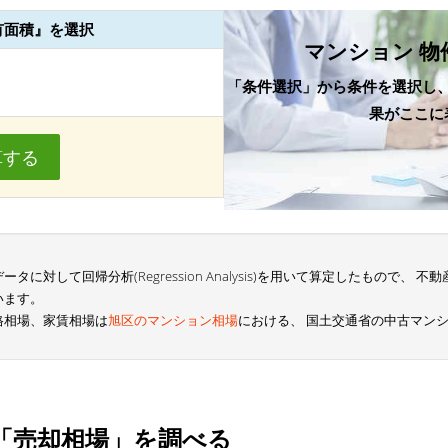
有面積』を選択
マンション 物
「条件選択」から条件を選択し
果がここに
算する
に対して回帰分析(Regression Analysis)を用いて算定したもので、
います。
格相場、家賃相場は
旭区のマンション相場
における、 国土交通省の中古マン
「売却相場」を調べる