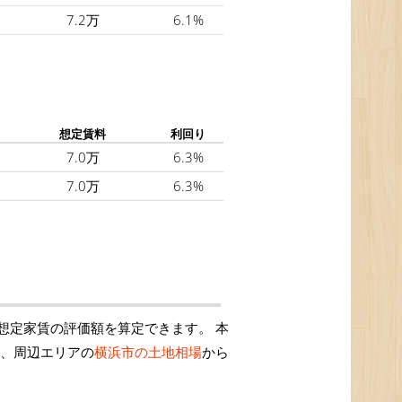
7.2万
6.1%
想定賃料
利回り
7.0万
6.3%
7.0万
6.3%
想定家賃の評価額を算定できます。 本
は、周辺エリアの
横浜市の土地相場
から