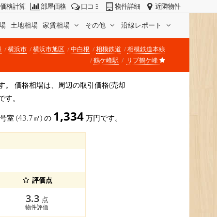
価格計算
部屋価格
口コミ
物件詳細
近隣物件
場
土地相場
家賃相場
その他
沿線レポート
県
横浜市
横浜市旭区
中白根
相模鉄道
相模鉄道本線
鶴ケ峰駅
リブ鶴ケ峰
坪)です。 価格相場は、周辺の取引価格(売却
です。
1,334
号室 (43.7㎡) の
万円です。
評価点
3.3
点
物件評価