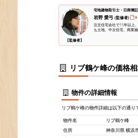
宅地建物取引士・日商簿記
岩野 愛弓
(監修者)
注文住宅会社で15年以上
も土地、中古住宅、商業施
【監修者】
リブ鶴ケ峰の価格相
物件の詳細情報
リブ鶴ケ峰の物件詳細は以下の通り
物件名
リブ鶴ケ峰
住所
神奈川県 横浜市