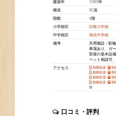
建築年
1989年
構造
RC造
階数
4階
小学校区
白根小学校
中学校区
旭北中学校
備考
共用施設：駐輪
車場あり、ガー
部屋の基本設
ペット相談可、B
アクセス
相模鉄道
相
相模鉄道
相
相模鉄道
相
相模鉄道
相
分
口コミ・評判