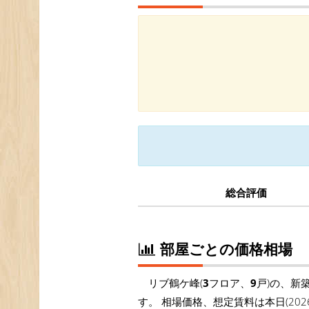
総合評価
部屋ごとの価格相場
リブ鶴ケ峰(
3
フロア、
9
戸)の、新
す。 相場価格、想定賃料は本日(20