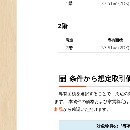
1階
37.51㎡
(2DK)
2階
号室
専有面積
2階
37.51㎡
(2DK)
条件から想定取引価
専有面積を選択することで、周辺の
ます。 本物件の価格および家賃算定は
相場
から確認いただけます。
対象物件の『専