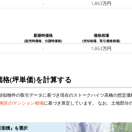
-
1,863万円
新築時価格
価格相場
(販売時価格、分譲時価格)
(売却相場、取引価格相場)
-
1,863万円
格(坪単価)を計算する
類似物件の取引データに基づき現在のストークハイツ高橋の想定価
南区のマンション相場
に基づき算定しています。 なお、土地部分
有面積』を選択