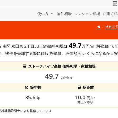
使い方
物件相場
マンション相場
戸建て相
神奈川
49.7
 南区 永田東 2丁目33-1)の価格相場は
万円/㎡ (坪単価 1
で、物件を売却する際に値段(坪単価、評価額)がいくらになるか目
ストークハイツ高橋 価格相場・家賃相場
49.7
万円/㎡
築年数
駅距離
35.6
10.0
年
円/㎡
井土ケ谷駅
宅地建物取引士により監修
しています