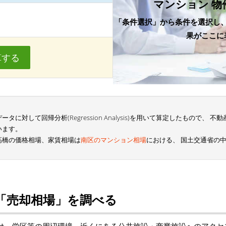
マンション 物
「条件選択」から条件を選択し
果がここに
算する
に対して回帰分析(Regression Analysis)を用いて算定したもので、
います。
高橋の価格相場、家賃相場は
南区のマンション相場
における、 国土交通省の
「売却相場」を調べる