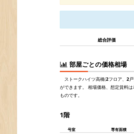
総合評価
部屋ごとの価格相場
ストークハイツ高橋(
2
フロア、
2
戸
ができます。 相場価格、想定賃料は
ものです。
1階
号室
専有面積