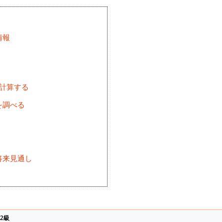
情報
を計算する
を調べる
将来見通し
)
2級