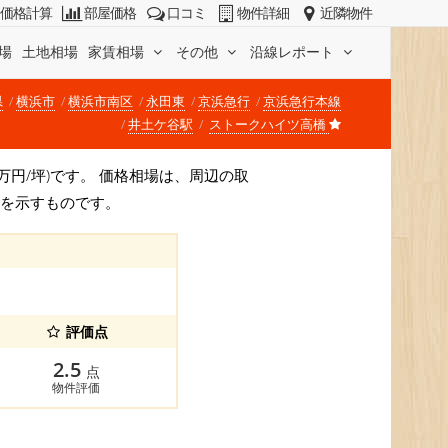
価格計算
部屋価格
口コミ
物件詳細
近隣物件
場
土地相場
家賃相場
その他
沿線レポート
県
横浜市
横浜市南区
永田東
京浜急行
京浜急行本線
井土ケ谷駅
ストークハイツ高橋
64万円/坪)です。 価格相場は、周辺の取
安を示すものです。
評価点
2.5
点
物件評価