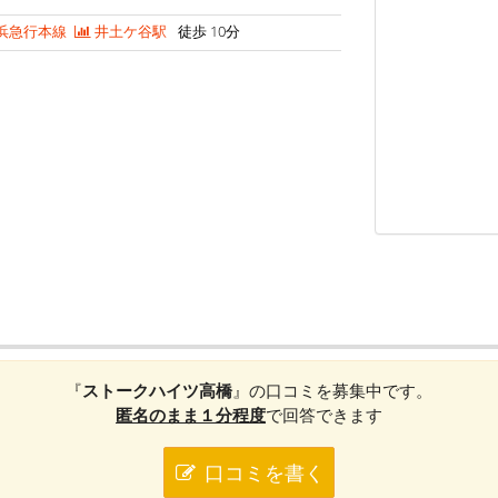
浜急行本線
井土ケ谷駅
徒歩 10分
『
ストークハイツ高橋
』の口コミを募集中です。
匿名のまま１分程度
で回答できます
口コミを書く