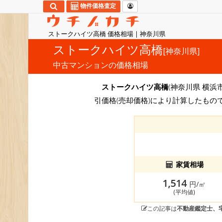
物件価格査定
ストークハイツ高橋 価格相場 | 神奈川県
ストークハイツ高橋
[神奈川県]
中古マンションの価格相場
ストークハイツ高橋
(神奈川県 横浜市
引価格(売却価格)により計算したもの
家賃相場
1,514
円/㎡
(平均値)
この記事は
不動産鑑定士、