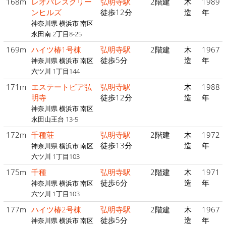
168m
レオパレスグリー
弘明寺駅
2階建
木
1989
ンヒルズ
徒歩12分
造
年
神奈川県 横浜市 南区
永田南 2丁目8-25
169m
ハイツ椿1号棟
弘明寺駅
2階建
木
1967
徒歩5分
造
年
神奈川県 横浜市 南区
六ツ川 1丁目144
171m
エステートピア弘
弘明寺駅
木
1988
明寺
徒歩12分
造
年
神奈川県 横浜市 南区
永田山王台 13-5
172m
千種荘
弘明寺駅
2階建
木
1972
徒歩13分
造
年
神奈川県 横浜市 南区
六ツ川 1丁目103
175m
千種
弘明寺駅
2階建
木
1971
徒歩6分
造
年
神奈川県 横浜市 南区
六ツ川 1丁目103
177m
ハイツ椿2号棟
弘明寺駅
2階建
木
1967
徒歩5分
造
年
神奈川県 横浜市 南区