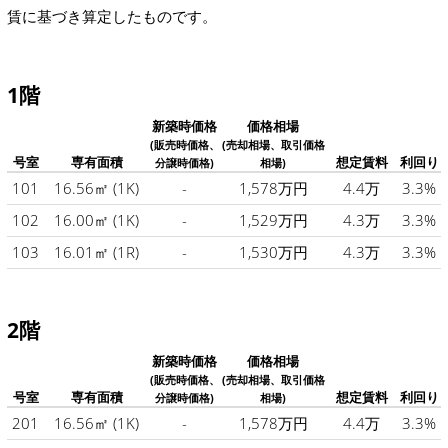
賃に基づき算定したものです。
1階
新築時価格
価格相場
(販売時価格、
(売却相場、取引価格
号室
専有面積
想定賃料
利回り
分譲時価格)
相場)
101
16.56㎡
(1K)
-
1,578万円
4.4万
3.3%
102
16.00㎡
(1K)
-
1,529万円
4.3万
3.3%
103
16.01㎡
(1R)
-
1,530万円
4.3万
3.3%
2階
新築時価格
価格相場
(販売時価格、
(売却相場、取引価格
号室
専有面積
想定賃料
利回り
分譲時価格)
相場)
201
16.56㎡
(1K)
-
1,578万円
4.4万
3.3%