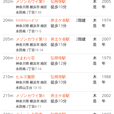
202m
メゾンカワイ第9
弘明寺駅
木
2005
徒歩10分
造
年
神奈川県 横浜市 南区
永田南 2丁目7-33
204m
KAWAIハイツ
井土ケ谷駅
2階建
木
1974
徒歩13分
造
年
神奈川県 横浜市 南区
永田南 1丁目11-5
205m
メゾンカワイ第10
井土ケ谷駅
2階建
木
2007
徒歩15分
造
年
神奈川県 横浜市 南区
永田南 2丁目15-14
206m
ひまわり荘
弘明寺駅
木
1979
徒歩12分
造
年
神奈川県 横浜市 南区
永田南 2丁目7-14
210m
ヒルズ服部
弘明寺駅
木
1988
徒歩10分
造
年
神奈川県 横浜市 南区
永田山王台 13-10
215m
メゾンカワイ第4
井土ケ谷駅
木
2002
徒歩10分
造
年
神奈川県 横浜市 南区
永田南 2丁目6-11