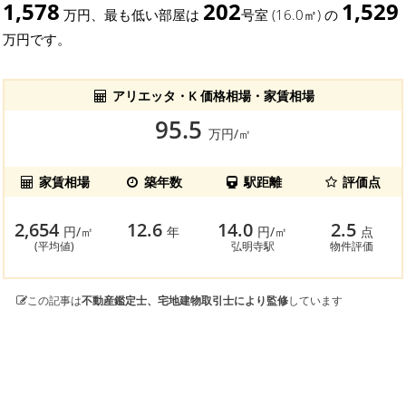
1,578
202
1,529
万円、最も低い部屋は
号室 (16.0㎡) の
万円です。
アリエッタ・K 価格相場・家賃相場
95.5
万円/㎡
家賃相場
築年数
駅距離
評価点
2,654
12.6
14.0
2.5
円/㎡
年
円/㎡
点
(平均値)
弘明寺駅
物件評価
この記事は
不動産鑑定士、宅地建物取引士により監修
しています