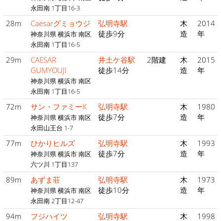
永田南 1丁目16-3
28m
Caesarグミョウジ
弘明寺駅
木
2014
徒歩9分
造
年
神奈川県 横浜市 南区
永田南 1丁目16-5
29m
CAESAR
井土ケ谷駅
2階建
木
2015
GUMYOUJI
徒歩14分
造
年
神奈川県 横浜市 南区
永田南 1丁目16-5
72m
サン・ファミーK
弘明寺駅
木
1980
徒歩7分
造
年
神奈川県 横浜市 南区
永田山王台 1-7
77m
ひかりヒルズ
弘明寺駅
木
1993
徒歩7分
造
年
神奈川県 横浜市 南区
六ツ川 1丁目137
89m
あずま荘
弘明寺駅
木
1973
徒歩10分
造
年
神奈川県 横浜市 南区
永田南 2丁目12-47
94m
フジハイツ
弘明寺駅
木
1998