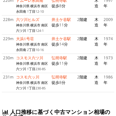
220m
ドムーレ永田南
弘明寺駅
木
1997
徒歩8分
造
年
神奈川県 横浜市 南区
永田南 1丁目12-10
228m
六ツ川ヒルズ
井土ケ谷駅
2階建
木
2009
徒歩11分
造
年
神奈川県 横浜市 南区
六ツ川 1丁目124-1
229m
大浜6号荘
井土ケ谷駅
2階建
木
1974
徒歩14分
造
年
神奈川県 横浜市 南区
永田南 2丁目10-16
230m
コスモス六ツ川
弘明寺駅
2階建
木
1973
徒歩11分
造
年
神奈川県 横浜市 南区
六ツ川 1丁目230-85
231m
コスモ六ッ川
弘明寺駅
2階建
木
1986
徒歩8分
造
年
神奈川県 横浜市 南区
六ツ川 1丁目230-85
人口推移に基づく中古マンション相場の