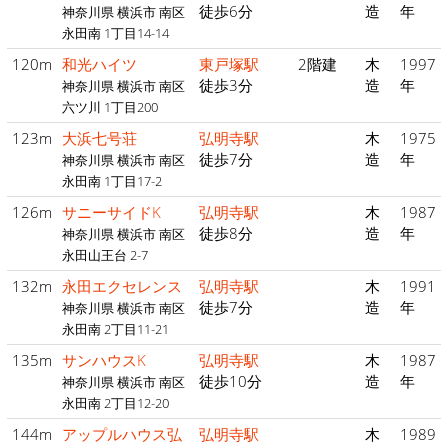
徒歩6分
造
年
神奈川県 横浜市 南区
永田南 1丁目14-14
120m
和光ハイツ
東戸塚駅
2階建
木
1997
徒歩3分
造
年
神奈川県 横浜市 南区
六ツ川 1丁目200
123m
大浜七号荘
弘明寺駅
木
1975
徒歩7分
造
年
神奈川県 横浜市 南区
永田南 1丁目17-2
126m
サニーサイドK
弘明寺駅
木
1987
徒歩8分
造
年
神奈川県 横浜市 南区
永田山王台 2-7
132m
永田エクセレンス
弘明寺駅
木
1991
徒歩7分
造
年
神奈川県 横浜市 南区
永田南 2丁目11-21
135m
サンハウスK
弘明寺駅
木
1987
徒歩10分
造
年
神奈川県 横浜市 南区
永田南 2丁目12-20
144m
アップルハウス弘
弘明寺駅
木
1989