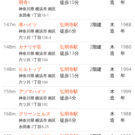
明寺1
徒歩10分
造
年
神奈川県 横浜市 南区
永田南 1丁目18-1
147m
幸ハイツ
弘明寺駅
2階建
木
1988
徒歩6分
造
年
神奈川県 横浜市 南区
六ツ川 1丁目128-4
148m
カナリヤ荘
弘明寺駅
2階建
木
1980
徒歩13分
造
年
神奈川県 横浜市 南区
六ツ川 1丁目104
148m
ヒルトップ
弘明寺駅
2階建
木
1994
徒歩15分
造
年
神奈川県 横浜市 南区
六ツ川 1丁目104
159m
アヅマハイツ
弘明寺駅
木
1999
徒歩4分
造
年
神奈川県 横浜市 南区
六ツ川 1丁目192
168m
グリーンヒルズ
弘明寺駅
木
1988
徒歩8分
造
年
神奈川県 横浜市 南区
永田南 2丁目8-25