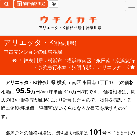
物件価格査定
To
na
アリエッタ・K 価格相場 | 神奈川県
アリエッタ・K
[神奈川県]
中古マンションの価格相場
神奈川県
横浜市
横浜市南区
永田南
京浜急行
京浜急行本線
弘明寺駅
アリエッタ・K
アリエッタ・K
(神奈川県 横浜市 南区 永田南 1丁目16-2)の価格
95.5
相場は
万円/㎡ (坪単価 316万円/坪)です。 価格相場は、周
辺の取引価格(売却価格)により計算したもので、物件を売却する
際に値段(坪単価、評価額)がいくらになるか目安を示すもので
す。
101
部屋ごとの価格相場は、最も高い部屋は
号室 (16.6㎡) の