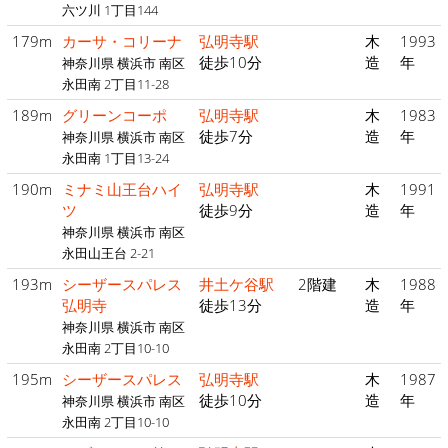
六ツ川 1丁目144
179m
カーサ・コリーナ
弘明寺駅
木
1993
徒歩10分
造
年
神奈川県 横浜市 南区
永田南 2丁目11-28
189m
グリーンコーポ
弘明寺駅
木
1983
徒歩7分
造
年
神奈川県 横浜市 南区
永田南 1丁目13-24
190m
ミナミ山王台ハイ
弘明寺駅
木
1991
ツ
徒歩9分
造
年
神奈川県 横浜市 南区
永田山王台 2-21
193m
シーザースパレス
井土ケ谷駅
2階建
木
1988
弘明寺
徒歩13分
造
年
神奈川県 横浜市 南区
永田南 2丁目10-10
195m
シーザースパレス
弘明寺駅
木
1987
徒歩10分
造
年
神奈川県 横浜市 南区
永田南 2丁目10-10