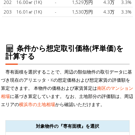
202
16.00㎡
(1K)
-
1,529万円
4.3万
3.3%
203
16.01㎡
(1K)
-
1,530万円
4.3万
3.3%
条件から想定取引価格(坪単価)を
計算する
専有面積を選択することで、周辺の類似物件の取引データに基
づき現在のアリエッタ・Kの想定価格および想定家賃の評価額を
算定できます。 本物件の価格および家賃算定は
南区のマンション
相場
に基づき算定しています。 なお、土地部分の評価額は、周辺
エリアの
横浜市の土地相場
から確認いただけます。
対象物件の『専有面積』を選択