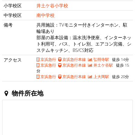
小学校区
井土ケ谷小学校
中学校区
南中学校
備考
共用施設：TVモニター付きインターホン、駐
輪場あり
部屋の基本設備：温水洗浄便座、インターネッ
ト利用可、バス、トイレ別、エアコン完備、シ
ステムキッチン、BS/CS対応
アクセス
京浜急行
京浜急行本線
弘明寺駅
徒歩 14分
京浜急行
京浜急行本線
井土ケ谷駅
徒歩 15
分
京浜急行
京浜急行本線
上大岡駅
徒歩 20分
物件所在地