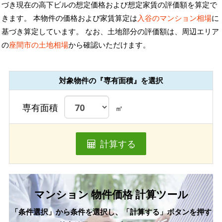
づき現在の高下ビルの想定価格および想定家賃の評価額を算定で
きます。 本物件の価格および家賃算定は
入谷のマンション相場
に
基づき算定しています。 なお、土地部分の評価額は、周辺エリア
の
座間市の土地相場
から確認いただけます。
対象物件の『専有面積』を選択
専有面積
㎡
計算する
マンション 物件価格 計算ツール
「条件選択」から条件を選択し、「計算する」ボタンを押す