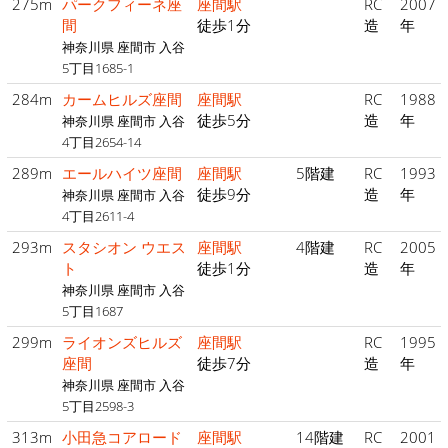
275m
パークフィーネ座
座間駅
RC
2007
間
徒歩1分
造
年
神奈川県 座間市 入谷
5丁目1685-1
284m
カームヒルズ座間
座間駅
RC
1988
徒歩5分
造
年
神奈川県 座間市 入谷
4丁目2654-14
289m
エールハイツ座間
座間駅
5階建
RC
1993
徒歩9分
造
年
神奈川県 座間市 入谷
4丁目2611-4
293m
スタシオン ウエス
座間駅
4階建
RC
2005
ト
徒歩1分
造
年
神奈川県 座間市 入谷
5丁目1687
299m
ライオンズヒルズ
座間駅
RC
1995
座間
徒歩7分
造
年
神奈川県 座間市 入谷
5丁目2598-3
313m
小田急コアロード
座間駅
14階建
RC
2001