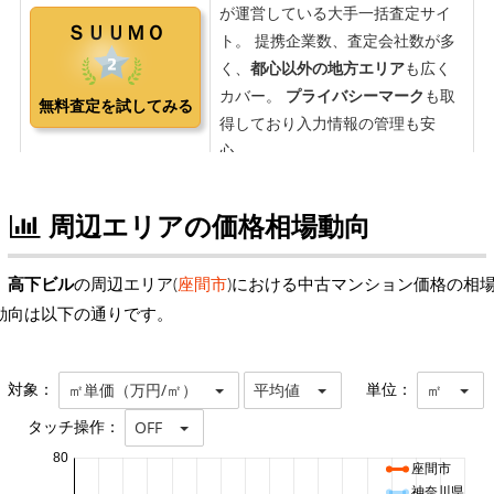
周辺エリアの価格相場動向
高下ビル
の周辺エリア(
座間市
)における中古マンション価格の相
動向は以下の通りです。
対象：
単位：
㎡単価（万円/㎡）
平均値
㎡
タッチ操作：
OFF
80
座間市
神奈川県