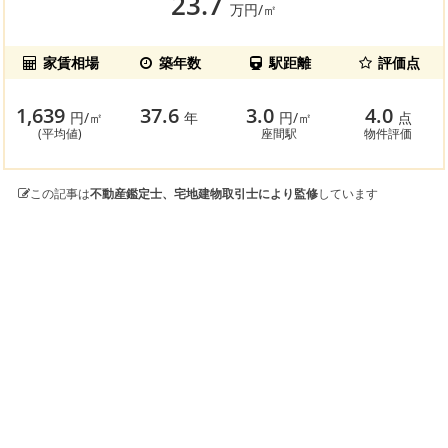
23.7
万円/㎡
家賃相場
築年数
駅距離
評価点
1,639
37.6
3.0
4.0
円/㎡
年
円/㎡
点
(平均値)
座間駅
物件評価
この記事は
不動産鑑定士、宅地建物取引士により監修
しています