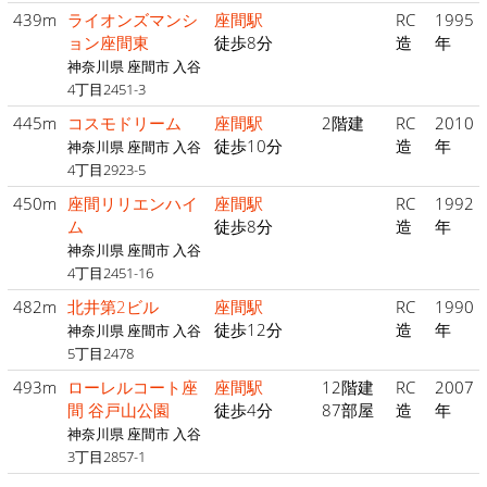
439m
ライオンズマンシ
座間駅
RC
1995
ョン座間東
徒歩8分
造
年
神奈川県 座間市 入谷
4丁目2451-3
445m
コスモドリーム
座間駅
2階建
RC
2010
徒歩10分
造
年
神奈川県 座間市 入谷
4丁目2923-5
450m
座間リリエンハイ
座間駅
RC
1992
ム
徒歩8分
造
年
神奈川県 座間市 入谷
4丁目2451-16
482m
北井第2ビル
座間駅
RC
1990
徒歩12分
造
年
神奈川県 座間市 入谷
5丁目2478
493m
ローレルコート座
座間駅
12階建
RC
2007
間 谷戸山公園
徒歩4分
87部屋
造
年
神奈川県 座間市 入谷
3丁目2857-1