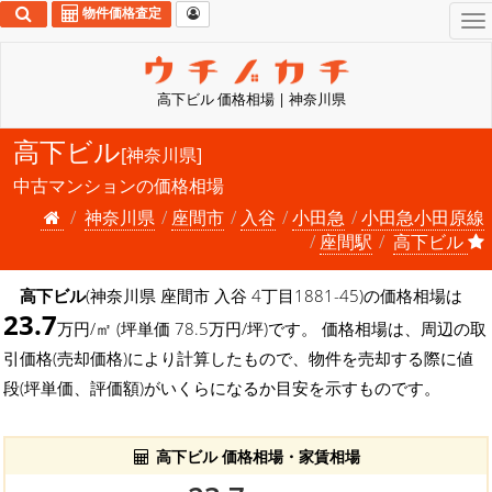
物件価格査定
To
na
高下ビル 価格相場 | 神奈川県
高下ビル
[神奈川県]
中古マンションの価格相場
神奈川県
座間市
入谷
小田急
小田急小田原線
座間駅
高下ビル
高下ビル
(神奈川県 座間市 入谷 4丁目1881-45)の価格相場は
23.7
万円/㎡ (坪単価 78.5万円/坪)です。 価格相場は、周辺の取
引価格(売却価格)により計算したもので、物件を売却する際に値
段(坪単価、評価額)がいくらになるか目安を示すものです。
高下ビル 価格相場・家賃相場