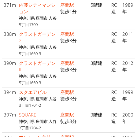
371m
内藤シティマンシ
座間駅
5階建
RC
1989
ョン
徒歩1分
造
年
神奈川県 座間市 入谷
5丁目1700
388m
クラストガーデン
座間駅
RC
2011
2
徒歩3分
造
年
神奈川県 座間市 入谷
5丁目1660-3
390m
クラストガーデン
座間駅
3階建
RC
2012
II
徒歩3分
造
年
神奈川県 座間市 入谷
5丁目1660-3
394m
スクエアビル
座間駅
RC
1999
徒歩3分
造
年
神奈川県 座間市 入谷
3丁目1704-2
397m
SQUARE
座間駅
3階建
RC
2000
徒歩3分
造
年
神奈川県 座間市 入谷
3丁目1704-2