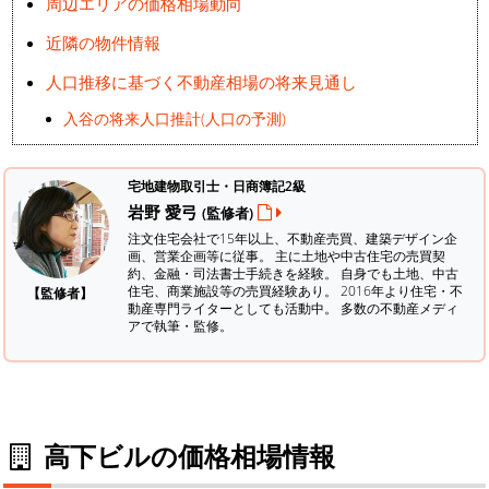
周辺エリアの価格相場動向
近隣の物件情報
人口推移に基づく不動産相場の将来見通し
入谷の将来人口推計(人口の予測)
宅地建物取引士・日商簿記2級
岩野 愛弓
(監修者)
注文住宅会社で15年以上、不動産売買、建築デザイン企
画、営業企画等に従事。 主に土地や中古住宅の売買契
約、金融・司法書士手続きを経験。
自身でも土地、中古
住宅、商業施設等の売買経験あり。 2016年より住宅・不
【監修者】
動産専門ライターとしても活動中。 多数の不動産メディ
アで執筆・監修。
高下ビルの価格相場情報