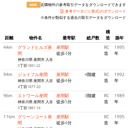
近隣物件の参考取引データをダウンロードできます
NEW
参考データ(CSV形式)のダウンロード
※条件が類似する過去の取引データをダウンロード
構
距離
物件名
最寄駅
総戸数
造
築年
44m
グランドヒルズ座
座間駅
RC
1995
間
徒歩3分
造
年
神奈川県 座間市 入谷
5丁目1891-22
94m
ジョイフル座間
座間駅
4階建
RC
1992
徒歩4分
造
年
神奈川県 座間市 入谷
4丁目1877-20
96m
エトワール座間
座間駅
3階建
RC
1989
徒歩5分
造
年
神奈川県 座間市 入谷
5丁目1881-14
116m
グリーンコート座
座間駅
RC
1995
間
徒歩4分
造
年