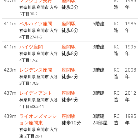
407m
マンション美鈴
座間駅
RC
1986
徒歩3分
造
年
神奈川県 座間市 入谷
5丁目30-2
411m
ベルハイツ座間
座間駅
5階建
RC
1986
徒歩6分
造
年
神奈川県 座間市 入谷
4丁目2741-5
411m
ハイツ座間
座間駅
3階建
RC
1995
徒歩8分
造
年
神奈川県 座間市 入谷
4丁目17-2
423m
レジデンス座間
座間駅
3階建
RC
2008
徒歩2分
造
年
神奈川県 座間市 入谷
3丁目1705
437m
レイディアント
座間駅
3階建
RC
2012
徒歩9分
造
年
神奈川県 座間市 入谷
4丁目5062-11
439m
ライオンズマンシ
座間駅
3階建
RC
1995
ョン座間東
徒歩10分
24部屋
造
年
神奈川県 座間市 入谷
東 2丁目20-1