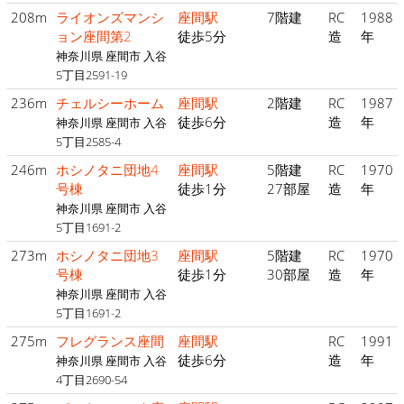
208m
ライオンズマンシ
座間駅
7階建
RC
1988
ョン座間第2
徒歩5分
造
年
神奈川県 座間市 入谷
5丁目2591-19
236m
チェルシーホーム
座間駅
2階建
RC
1987
徒歩6分
造
年
神奈川県 座間市 入谷
5丁目2585-4
246m
ホシノタニ団地4
座間駅
5階建
RC
1970
号棟
徒歩1分
27部屋
造
年
神奈川県 座間市 入谷
5丁目1691-2
273m
ホシノタニ団地3
座間駅
5階建
RC
1970
号棟
徒歩1分
30部屋
造
年
神奈川県 座間市 入谷
5丁目1691-2
275m
フレグランス座間
座間駅
RC
1991
徒歩6分
造
年
神奈川県 座間市 入谷
4丁目2690-54