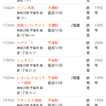
造
坂間 714-2
1642m
メゾン木島
大磯駅
鉄
1992
徒歩36分
骨
年
神奈川県 平塚市 高
造
根 72-1
1724m
湘南リバーサイド
大磯駅
2階建
鉄
1995
徒歩56分
骨
年
神奈川県 平塚市 南
造
原 4丁目6-44
1724m
ハウス・K
平塚駅
鉄
2004
徒歩54分
骨
年
神奈川県 平塚市 南
造
原 1丁目26-37
1787m
ジュネス2
平塚駅
鉄
2002
徒歩50分
骨
年
神奈川県 平塚市 南
造
原 1丁目20-28
1924m
レオパレスセリテ
平塚駅
2階建
鉄
1999
ィー湘南
徒歩44分
骨
年
造
神奈川県 平塚市 南
原 1丁目18-27
1976m
アネックス湘南
平塚駅
鉄
1994
徒歩52分
骨
年
神奈川県 平塚市 長