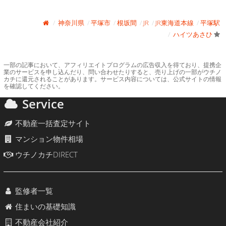
神奈川県
平塚市
根坂間
JR
JR東海道本線
平塚駅
ハイツあさひ
一部の記事において、アフィリエイトプログラムの広告収入を得ており、提携企
業のサービスを申し込んだり、問い合わせたりすると、売り上げの一部がウチノ
カチに還元されることがあります。サービス内容については、公式サイトの情報
を確認してください。
Service
不動産一括査定サイト
マンション物件相場
ウチノカチDIRECT
監修者一覧
住まいの基礎知識
不動産会社紹介