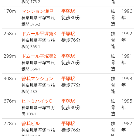
造
坂間 173-2
170m
マンション瀬戸
平塚駅
鉄
1996
徒歩80分
骨
年
神奈川県 平塚市 根
造
坂間 375-2
258m
ドムール平塚第3
平塚駅
鉄
1992
徒歩76分
骨
年
神奈川県 平塚市 根
造
坂間 363-1
299m
ドムール平塚第2
平塚駅
鉄
1991
徒歩76分
骨
年
神奈川県 平塚市 根
造
坂間 364-1
408m
曽我マンション
平塚駅
鉄
1993
徒歩77分
骨
年
神奈川県 平塚市 根
造
坂間 289
676m
ヒトミハイツC
平塚駅
鉄
1995
徒歩80分
骨
年
神奈川県 平塚市 万
造
田 108-1
728m
曽我ビル
平塚駅
鉄
1987
徒歩76分
骨
年
神奈川県 平塚市 根