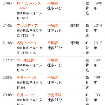
2086m
ロイヤルパレス
平塚駅
鉄
1990
EHARA
徒歩74分
骨
年
造
神奈川県 平塚市 入
野 304-3
2148m
アルカディア
平塚駅
3階建
鉄
2014
徒歩29分
骨
年
神奈川県 平塚市 南
造
原 1丁目14-7
2148m
内海アパート
平塚駅
3階建
鉄
2012
徒歩50分
骨
年
神奈川県 平塚市 南
造
原 1丁目14-16
2227m
コーポ江原
平塚駅
鉄
1991
徒歩70分
骨
年
神奈川県 平塚市 入
造
野 166-2
2334m
今井ハイツ2
平塚駅
鉄
1991
徒歩70分
骨
年
神奈川県 平塚市 入
造
野 363
2346m
今井ハイツ1
伊勢原駅
鉄
1991
徒歩71分
骨
年
神奈川県 平塚市 入
造
野 363