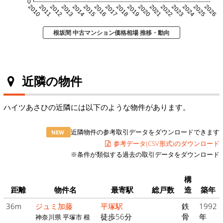
0
2010
2011
2012
2013
2014
2015
2016
2017
2018
2019
2020
2021
2022
2023
2024
2025
2026
根坂間 中古マンション価格相場 推移・動向
近隣の物件
ハイツあさひの近隣には以下のような物件があります。
近隣物件の参考取引データをダウンロードできます
NEW
参考データ(CSV形式)のダウンロード
※条件が類似する過去の取引データをダウンロード
構
距離
物件名
最寄駅
総戸数
造
築年
36m
ジュミ加藤
平塚駅
鉄
1992
徒歩56分
骨
年
神奈川県 平塚市 根