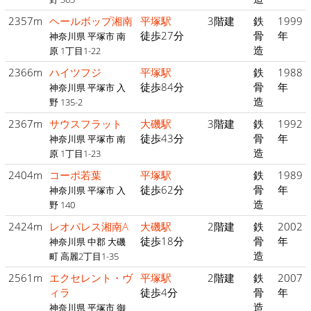
2357m
ヘールボップ湘南
平塚駅
3階建
鉄
1999
徒歩27分
骨
年
神奈川県 平塚市 南
造
原 1丁目1-22
2366m
ハイツフジ
平塚駅
鉄
1988
徒歩84分
骨
年
神奈川県 平塚市 入
造
野 135-2
2367m
サウスフラット
大磯駅
3階建
鉄
1992
徒歩43分
骨
年
神奈川県 平塚市 南
造
原 1丁目1-23
2404m
コーポ若葉
平塚駅
鉄
1989
徒歩62分
骨
年
神奈川県 平塚市 入
造
野 140
2424m
レオパレス湘南A
大磯駅
2階建
鉄
2002
徒歩18分
骨
年
神奈川県 中郡 大磯
造
町 高麗2丁目1-35
2561m
エクセレント・ヴ
平塚駅
2階建
鉄
2007
ィラ
徒歩4分
骨
年
造
神奈川県 平塚市 御