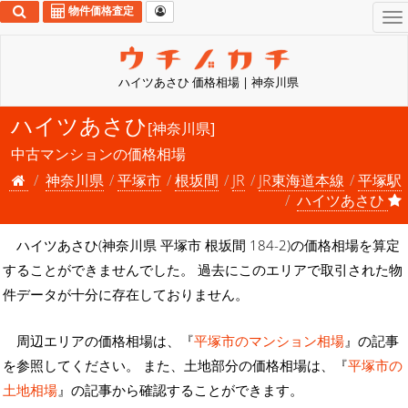
物件価格査定
To
na
ハイツあさひ 価格相場 | 神奈川県
ハイツあさひ
[神奈川県]
中古マンションの価格相場
神奈川県
平塚市
根坂間
JR
JR東海道本線
平塚駅
ハイツあさひ
ハイツあさひ(神奈川県 平塚市 根坂間 184-2)の価格相場を算定
することができませんでした。 過去にこのエリアで取引された物
件データが十分に存在しておりません。
周辺エリアの価格相場は、『
平塚市のマンション相場
』の記事
を参照してください。 また、土地部分の価格相場は、『
平塚市の
土地相場
』の記事から確認することができます。