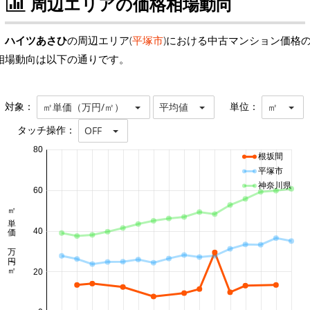
周辺エリアの価格相場動向
ハイツあさひ
の周辺エリア(
平塚市
)における中古マンション価格
相場動向は以下の通りです。
対象：
単位：
㎡単価（万円/㎡）
平均値
㎡
タッチ操作：
OFF
80
根坂間
平塚市
神奈川県
60
㎡単価 万円/㎡
40
20