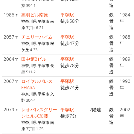
造
持 394-1
1986m
高明ビル南原
平塚駅
鉄
1984
徒歩58分
骨
年
神奈川県 平塚市 南
造
原 3丁目6-21
2057m
チェリーハイム
平塚駅
鉄
1988
徒歩47分
骨
年
神奈川県 平塚市 桜
造
ケ丘 4-33
2064m
田中第2ビル
平塚駅
鉄
1989
徒歩78分
骨
年
神奈川県 平塚市 長
造
持 511-2
2067m
ロイヤルパレス
平塚駅
鉄
1990
EHARA
徒歩74分
骨
年
造
神奈川県 平塚市 入
野 304-4
2079m
レオパレスグリー
平塚駅
2階建
鉄
2002
ンヒルズ加藤
徒歩7分
骨
年
造
神奈川県 平塚市 南
原 3丁目1-25