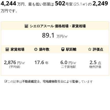
4,244
502
2,249
万円、最も低い部屋は
号室 (25.1㎡) の
万円です。
シエロアスール 価格相場・家賃相場
89.1
万円/㎡
家賃相場
築年数
駅距離
評価点
2,876
17.6
6.0
2.5
円/㎡
年
円/㎡
点
(平均値)
二子新地駅
物件評価
この記事は
不動産鑑定士、宅地建物取引士により監修
しています