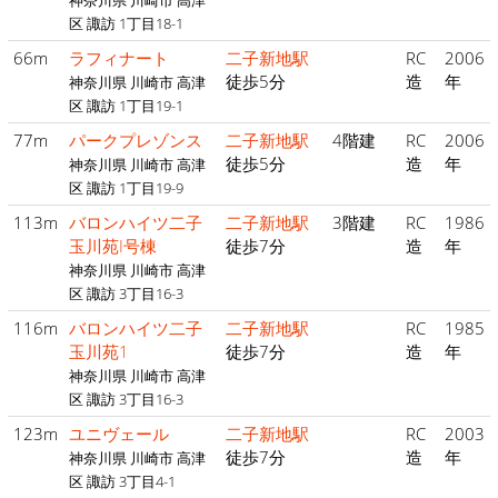
神奈川県 川崎市 高津
区 諏訪 1丁目18-1
66m
ラフィナート
二子新地駅
RC
2006
徒歩5分
造
年
神奈川県 川崎市 高津
区 諏訪 1丁目19-1
77m
パークプレゾンス
二子新地駅
4階建
RC
2006
徒歩5分
造
年
神奈川県 川崎市 高津
区 諏訪 1丁目19-9
113m
バロンハイツ二子
二子新地駅
3階建
RC
1986
玉川苑I号棟
徒歩7分
造
年
神奈川県 川崎市 高津
区 諏訪 3丁目16-3
116m
バロンハイツ二子
二子新地駅
RC
1985
玉川苑1
徒歩7分
造
年
神奈川県 川崎市 高津
区 諏訪 3丁目16-3
123m
ユニヴェール
二子新地駅
RC
2003
徒歩7分
造
年
神奈川県 川崎市 高津
区 諏訪 3丁目4-1