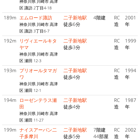
神奈川県 川崎市 高津
区 諏訪 2丁目4-18
189m
エムロード諏訪
二子新地駅
4階建
RC
2001
徒歩6分
造
年
神奈川県 川崎市 高津
区 諏訪 3丁目6-7
192m
リヴィエールキタ
二子新地駅
RC
1999
ヤマ
徒歩3分
造
年
神奈川県 川崎市 高津
区 瀬田 12-3
193m
プリオールタマガ
二子新地駅
RC
1994
ワ
徒歩4分
造
年
神奈川県 川崎市 高津
区 瀬田 12-1
194m
ローゼンテラス瀬
二子新地駅
RC
1987
田
徒歩4分
造
年
神奈川県 川崎市 高津
区 瀬田 11-27
199m
ナイスアーバン二
二子新地駅
7階建
RC
2002
子多摩川
徒歩5分
44部屋
造
年