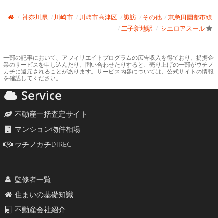
神奈川県
川崎市
川崎市高津区
諏訪
その他
東急田園都市線
二子新地駅
シエロアスール
一部の記事において、アフィリエイトプログラムの広告収入を得ており、提携企
業のサービスを申し込んだり、問い合わせたりすると、売り上げの一部がウチノ
カチに還元されることがあります。サービス内容については、公式サイトの情報
を確認してください。
Service
不動産一括査定サイト
マンション物件相場
ウチノカチDIRECT
監修者一覧
住まいの基礎知識
不動産会社紹介