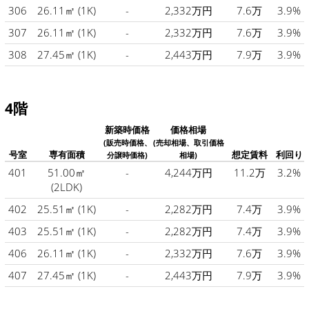
306
26.11㎡
(1K)
-
2,332万円
7.6万
3.9%
307
26.11㎡
(1K)
-
2,332万円
7.6万
3.9%
308
27.45㎡
(1K)
-
2,443万円
7.9万
3.9%
4階
新築時価格
価格相場
(販売時価格、
(売却相場、取引価格
号室
専有面積
想定賃料
利回り
分譲時価格)
相場)
401
51.00㎡
-
4,244万円
11.2万
3.2%
(2LDK)
402
25.51㎡
(1K)
-
2,282万円
7.4万
3.9%
403
25.51㎡
(1K)
-
2,282万円
7.4万
3.9%
406
26.11㎡
(1K)
-
2,332万円
7.6万
3.9%
407
27.45㎡
(1K)
-
2,443万円
7.9万
3.9%