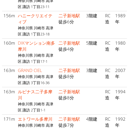
神奈川県 川崎市 高津
区 諏訪 1丁目23-11
156m
ハニークリエイテ
二子新地駅
3階建
RC
1989
ィブ
徒歩6分
造
年
神奈川県 川崎市 高津
区 諏訪 1丁目23-18
160m
DIKマンション南多
二子新地駅
5階建
RC
1980
摩川
徒歩4分
造
年
神奈川県 川崎市 高津
区 諏訪 1丁目17-1
163m
GRAND CIEL
二子新地駅
3階建
RC
2007
徒歩8分
造
年
神奈川県 川崎市 高津
区 諏訪 3丁目16-36
163m
ルピナス二子多摩
二子新地駅
RC
1994
川
徒歩8分
造
年
神奈川県 川崎市 高津
区 諏訪 2丁目1-1
171m
エトワール多摩川
二子新地駅
4階建
RC
1992
徒歩7分
造
年
神奈川県 川崎市 高津