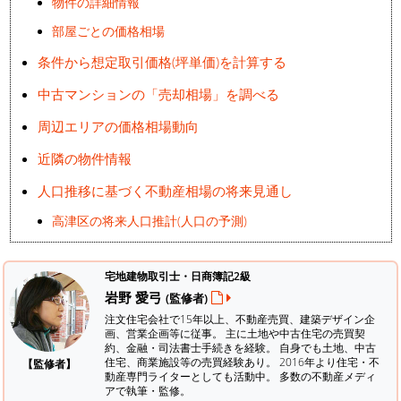
物件の詳細情報
部屋ごとの価格相場
条件から想定取引価格(坪単価)を計算する
中古マンションの「売却相場」を調べる
周辺エリアの価格相場動向
近隣の物件情報
人口推移に基づく不動産相場の将来見通し
高津区の将来人口推計(人口の予測)
宅地建物取引士・日商簿記2級
岩野 愛弓
(監修者)
注文住宅会社で15年以上、不動産売買、建築デザイン企
画、営業企画等に従事。 主に土地や中古住宅の売買契
約、金融・司法書士手続きを経験。
自身でも土地、中古
住宅、商業施設等の売買経験あり。 2016年より住宅・不
【監修者】
動産専門ライターとしても活動中。 多数の不動産メディ
アで執筆・監修。