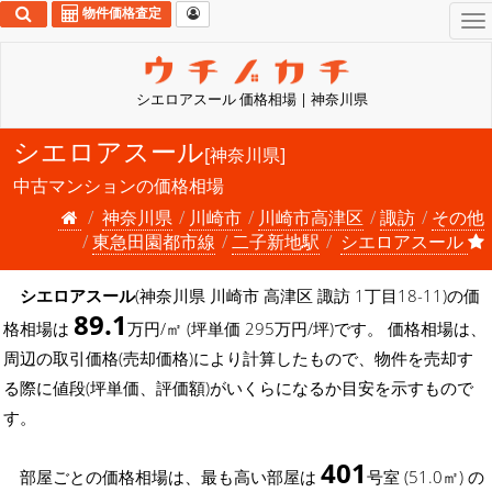
物件価格査定
To
na
シエロアスール 価格相場 | 神奈川県
シエロアスール
[神奈川県]
中古マンションの価格相場
神奈川県
川崎市
川崎市高津区
諏訪
その他
東急田園都市線
二子新地駅
シエロアスール
シエロアスール
(神奈川県 川崎市 高津区 諏訪 1丁目18-11)の価
89.1
格相場は
万円/㎡ (坪単価 295万円/坪)です。 価格相場は、
周辺の取引価格(売却価格)により計算したもので、物件を売却す
る際に値段(坪単価、評価額)がいくらになるか目安を示すもので
す。
401
部屋ごとの価格相場は、最も高い部屋は
号室 (51.0㎡) の