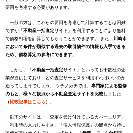
要因を考慮する必要があります。
一般の方は、これらの要因を考慮して計算することは困難
ですが「
不動産一括査定サイト
」を利用することにより無料
で価格相場を計算してもらうことができます。 また、
川崎市
において条件が類似する過去の取引物件の情報も入手できる
ため、価格算定の参考にできます
。
しかし、「
不動産一括査定サイト
」といっても十数社の企
業が提供しており、どの査定サービスを利用すればいいのか
迷ってしまうでしょう。 ウチノカチでは、
専門家による監修
のもと、様々な観点から不動産査定サイトを比較
しました
（
比較記事はこちら
）。
以下のサイトは、「査定を受け付けているカバーエリア」
「利用時の入力しやすさ」「個人情報保護」の観点から特に
評価が高いサイトです。 いずれも、「
無料
」で「
１分程度
」