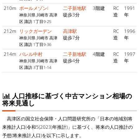
210m
ポールメゾンI
二子新地駅
3階建
RC
1991
徒歩3分
造
年
神奈川県 川崎市 高津
区 諏訪 1丁目9-25
212m
リックガーデン
高津駅
RC
1996
徒歩7分
造
年
神奈川県 川崎市 高津
区 諏訪 1丁目9-36
214m
バレル中村
二子新地駅
4階建
RC
1997
徒歩4分
造
年
神奈川県 川崎市 高津
区 諏訪 3丁目1-14
人口推移に基づく中古マンション相場の
将来見通し
高津区の国立社会保障・人口問題研究所の「日本の地域別将
来推計人口(令和5(2023)年推計)」に基づく、将来の人口推計の
予想(将来推計人口)を以下に示します。