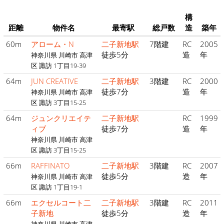
構
距離
物件名
最寄駅
総戸数
造
築年
60m
アローム・N
二子新地駅
7階建
RC
2005
徒歩5分
造
年
神奈川県 川崎市 高津
区 諏訪 1丁目19-39
64m
JUN CREATIVE
二子新地駅
3階建
RC
2000
徒歩7分
造
年
神奈川県 川崎市 高津
区 諏訪 3丁目15-25
64m
ジュンクリエイテ
二子新地駅
RC
1999
ィブ
徒歩7分
造
年
神奈川県 川崎市 高津
区 諏訪 3丁目15-25
66m
RAFFINATO
二子新地駅
3階建
RC
2007
徒歩5分
造
年
神奈川県 川崎市 高津
区 諏訪 1丁目19-1
66m
エクセルコート二
二子新地駅
3階建
RC
2011
子新地
徒歩5分
造
年