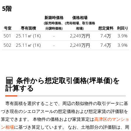
5階
新築時価格
価格相場
(販売時価格、
(売却相場、取引価格
号室
専有面積
想定賃料
利回り
分譲時価格)
相場)
501
25.11㎡
(1K)
-
2,249万円
7.4万
3.9%
502
25.11㎡
(1K)
-
2,249万円
7.4万
3.9%
条件から想定取引価格(坪単価)を
計算する
専有面積を選択することで、周辺の類似物件の取引データに基
づき現在のシエロアスールの想定価格および想定家賃の評価額を
算定できます。 本物件の価格および家賃算定は
高津区のマンショ
ン相場
に基づき算定しています。 なお、土地部分の評価額は、周