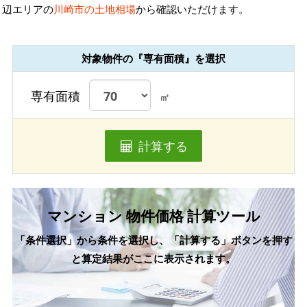
辺エリアの
川崎市の土地相場
から確認いただけます。
対象物件の『専有面積』を選択
専有面積
㎡
計算する
マンション 物件価格 計算ツール
「条件選択」から条件を選択し、「計算する」ボタンを押す
と算定結果がここに表示されます。