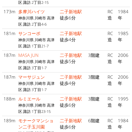
区 諏訪 2丁目2-15
173m
多摩川ハイツ
二子新地駅
RC
1984
徒歩6分
造
年
神奈川県 川崎市 高津
区 諏訪 2丁目4-6
181m
サンコーポ
二子新地駅
RC
1985
徒歩4分
造
年
神奈川県 川崎市 高津
区 諏訪 1丁目21-7
187m
MASA JUN
二子新地駅
3階建
RC
2006
徒歩5分
造
年
神奈川県 川崎市 高津
区 諏訪 3丁目1-7
187m
マーサジュン
二子新地駅
3階建
RC
2006
徒歩4分
造
年
神奈川県 川崎市 高津
区 諏訪 3丁目1-7
188m
ルミエール
二子新地駅
3階建
RC
1995
徒歩6分
造
年
神奈川県 川崎市 高津
区 諏訪 1丁目23-15
189m
モナークマンショ
二子新地駅
6階建
RC
1984
ン二子玉川園
徒歩6分
造
年