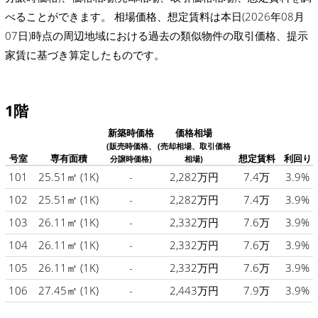
べることができます。 相場価格、想定賃料は本日(2026年08月
07日)時点の周辺地域における過去の類似物件の取引価格、提示
家賃に基づき算定したものです。
1階
新築時価格
価格相場
(販売時価格、
(売却相場、取引価格
号室
専有面積
想定賃料
利回り
分譲時価格)
相場)
101
25.51㎡
(1K)
-
2,282万円
7.4万
3.9%
102
25.51㎡
(1K)
-
2,282万円
7.4万
3.9%
103
26.11㎡
(1K)
-
2,332万円
7.6万
3.9%
104
26.11㎡
(1K)
-
2,332万円
7.6万
3.9%
105
26.11㎡
(1K)
-
2,332万円
7.6万
3.9%
106
27.45㎡
(1K)
-
2,443万円
7.9万
3.9%