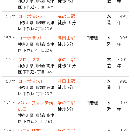
徒歩9分
造
年
神奈川県 川崎市 高津
区 下作延 4丁目18-25
153m
コーポ清水2
溝の口駅
木
1995
徒歩10分
造
年
神奈川県 川崎市 高津
区 下作延 4丁目20-6
153m
コーポ清水I
津田山駅
2階建
木
1996
徒歩6分
造
年
神奈川県 川崎市 高津
区 下作延 4丁目20-6
155m
フロッグス
溝の口駅
木
2001
徒歩10分
造
年
神奈川県 川崎市 高津
区 下作延 4丁目18-5
157m
コーポ清水1
津田山駅
木
1995
徒歩6分
造
年
神奈川県 川崎市 高津
区 下作延 4丁目20-7
171m
ベル・フォンテ溝
溝の口駅
2階建
木
1993
の口
徒歩5分
造
年
神奈川県 川崎市 高津
区 下作延 2丁目7-63
173m
ウスタリア2
溝の口駅
木
1995