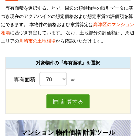
専有面積を選択することで、周辺の類似物件の取引データに基
づき現在のアクアハイツの想定価格および想定家賃の評価額を算
定できます。 本物件の価格および家賃算定は
高津区のマンション
相場
に基づき算定しています。 なお、土地部分の評価額は、周辺
エリアの
川崎市の土地相場
から確認いただけます。
対象物件の『専有面積』を選択
専有面積
㎡
計算する
マンション 物件価格 計算ツール