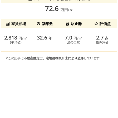
72.6
万円/㎡
家賃相場
築年数
駅距離
評価点
2,818
32.6
7.0
2.7
円/㎡
年
円/㎡
点
(平均値)
溝の口駅
物件評価
この記事は
不動産鑑定士、宅地建物取引士により監修
しています