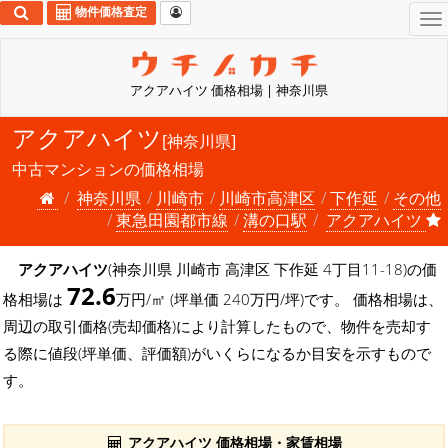
物件価格査定
To
na
アクアハイツ 価格相場 | 神奈川県
アクアハイツ
[神奈川県]
中古マンションの価格相場
神奈川県
川崎市
川崎市高津区
下作延
その他
東急田園都市線
溝の口駅
アクアハイツ
アクアハイツ
(神奈川県 川崎市 高津区 下作延 4丁目11-18)の価
72.6
格相場は
万円/㎡ (坪単価 240万円/坪)です。 価格相場は、
周辺の取引価格(売却価格)により計算したもので、物件を売却す
る際に値段(坪単価、評価額)がいくらになるか目安を示すもので
す。
アクアハイツ 価格相場・家賃相場