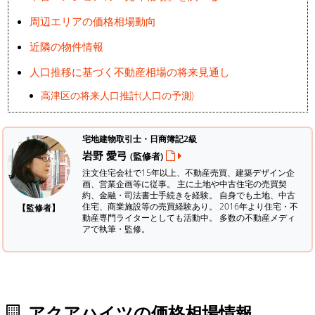
周辺エリアの価格相場動向
近隣の物件情報
人口推移に基づく不動産相場の将来見通し
高津区の将来人口推計(人口の予測)
宅地建物取引士・日商簿記2級
岩野 愛弓
(監修者)
注文住宅会社で15年以上、不動産売買、建築デザイン企
画、営業企画等に従事。 主に土地や中古住宅の売買契
約、金融・司法書士手続きを経験。
自身でも土地、中古
住宅、商業施設等の売買経験あり。 2016年より住宅・不
【監修者】
動産専門ライターとしても活動中。 多数の不動産メディ
アで執筆・監修。
アクアハイツの価格相場情報