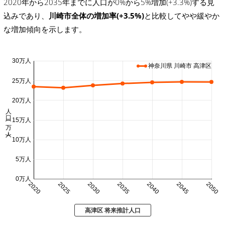
2020年から2035年までに人口が0%から5%増加(+3.3%)する見
込みであり、
川崎市全体の増加率(+3.5%)
と比較してやや緩やか
な増加傾向を示します。
30万人
神奈川県 川崎市 高津区
25万人
20万人
人口 (万人)
15万人
10万人
5万人
0万人
2020
2025
2030
2035
2040
2045
2050
高津区 将来推計人口