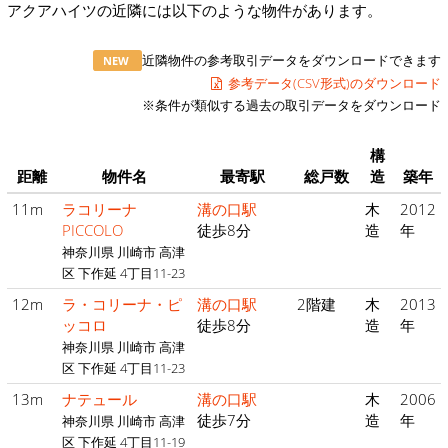
アクアハイツの近隣には以下のような物件があります。
近隣物件の参考取引データをダウンロードできます
NEW
参考データ(CSV形式)のダウンロード
※条件が類似する過去の取引データをダウンロード
構
距離
物件名
最寄駅
総戸数
造
築年
11m
ラコリーナ
溝の口駅
木
2012
PICCOLO
徒歩8分
造
年
神奈川県 川崎市 高津
区 下作延 4丁目11-23
12m
ラ・コリーナ・ピ
溝の口駅
2階建
木
2013
ッコロ
徒歩8分
造
年
神奈川県 川崎市 高津
区 下作延 4丁目11-23
13m
ナテュール
溝の口駅
木
2006
徒歩7分
造
年
神奈川県 川崎市 高津
区 下作延 4丁目11-19