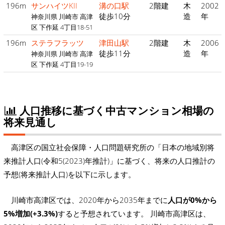
196m
サンハイツKII
溝の口駅
2階建
木
2002
徒歩10分
造
年
神奈川県 川崎市 高津
区 下作延 4丁目18-51
196m
ステラフラッツ
津田山駅
2階建
木
2006
徒歩11分
造
年
神奈川県 川崎市 高津
区 下作延 4丁目19-19
人口推移に基づく中古マンション相場の
将来見通し
高津区の国立社会保障・人口問題研究所の「日本の地域別将
来推計人口(令和5(2023)年推計)」に基づく、将来の人口推計の
予想(将来推計人口)を以下に示します。
川崎市高津区では、2020年から2035年までに
人口が0%から
5%増加(+3.3%)
すると予想されています。 川崎市高津区は、