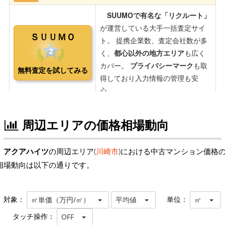
周辺エリアの価格相場動向
アクアハイツ
の周辺エリア(
川崎市
)における中古マンション価格
相場動向は以下の通りです。
対象：
単位：
㎡単価（万円/㎡）
平均値
㎡
タッチ操作：
OFF