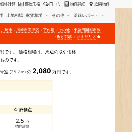
価格計算
部屋価格
口コミ
物件詳細
近隣物件
場
土地相場
家賃相場
その他
沿線レポート
川崎市
川崎市高津区
下作延
その他
東急田園都市線
梶が谷駅
オキザリス
円/坪)です。 価格相場は、周辺の取引価格
すものです。
2,080
号室 (25.2㎡) の
万円です。
評価点
2.5
点
物件評価