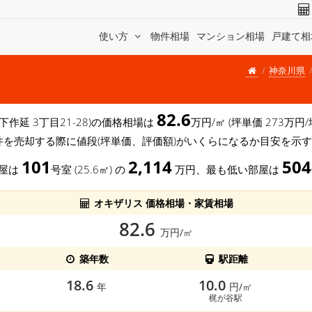
使い方
物件相場
マンション相場
戸建て相
神奈川県
82.6
下作延 3丁目21-28)の価格相場は
万円/㎡ (坪単価 273万
件を売却する際に値段(坪単価、評価額)がいくらになるか目安を示
101
2,114
504
部屋は
号室 (25.6㎡) の
万円、最も低い部屋は
オキザリス 価格相場・家賃相場
82.6
万円/㎡
築年数
駅距離
18.6
10.0
年
円/㎡
梶が谷駅