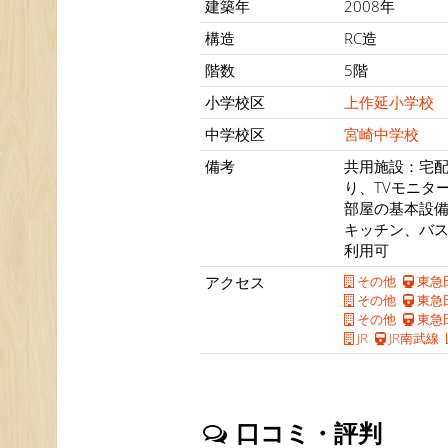
建築年
2008年
構造
RC造
階数
5階
小学校区
上作延小学校
中学校区
宮崎中学校
備考
共用施設：宅配
り、TVモニタ
部屋の基本設備
キッチン、バ
利用可
アクセス
その他
東急
その他
東急
その他
東急
JR
JR南武線
口コミ・評判