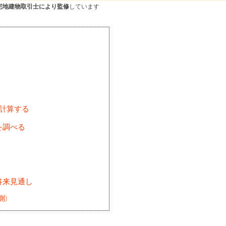
宅地建物取引士により監修
しています
を計算する
を調べる
将来見通し
測)