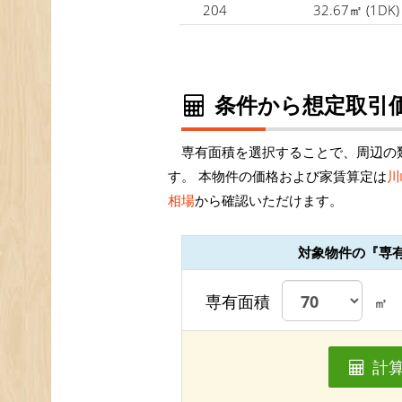
204
32.67㎡
(1DK)
条件から想定取引価
専有面積を選択することで、周辺の
す。 本物件の価格および家賃算定は
川
相場
から確認いただけます。
対象物件の『専
専有面積
㎡
計