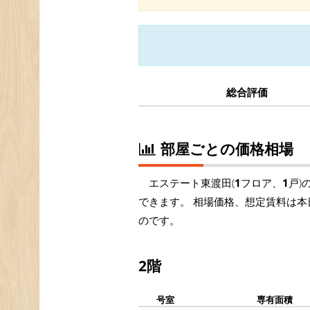
総合評価
部屋ごとの価格相場
エステート東渡田(
1
フロア、
1
戸)
できます。 相場価格、想定賃料は本
のです。
2階
号室
専有面積