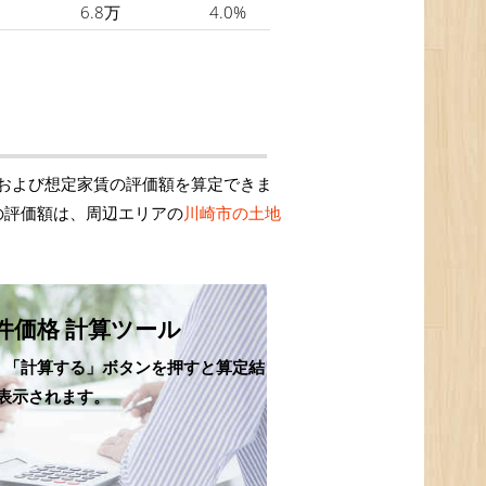
6.8万
4.0%
および想定家賃の評価額を算定できま
の評価額は、周辺エリアの
川崎市の土地
件価格 計算ツール
、「計算する」ボタンを押すと算定結
表示されます。