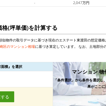
-
2,047万円
格(坪単価)を計算する
類似物件の取引データに基づき現在のエステート東渡田の想定価格
崎区のマンション相場
に基づき算定しています。 なお、土地部分
有面積』を選択
マンション 物
「条件選択」から条件を選択し
果がここに
算する