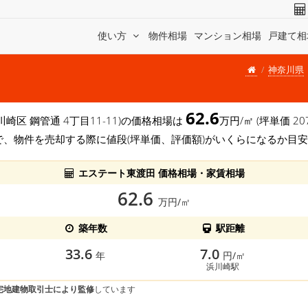
使い方
物件相場
マンション相場
戸建て相
神奈川県
62.6
川崎区 鋼管通 4丁目11-11)の価格相場は
万円/㎡ (坪単価 
で、物件を売却する際に値段(坪単価、評価額)がいくらになるか目
エステート東渡田 価格相場・家賃相場
62.6
万円/㎡
築年数
駅距離
33.6
7.0
年
円/㎡
浜川崎駅
宅地建物取引士により監修
しています