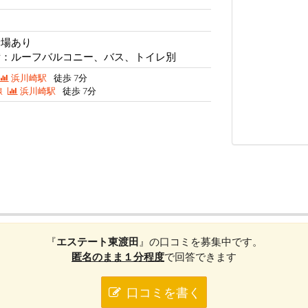
輪場あり
備：ルーフバルコニー、バス、トイレ別
浜川崎駅
徒歩 7分
線
浜川崎駅
徒歩 7分
『
エステート東渡田
』の口コミを募集中です。
匿名のまま１分程度
で回答できます
口コミを書く