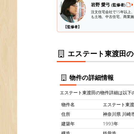
岩野 愛弓
(監修者)
注文住宅会社で15年以上
も土地、中古住宅、商業施
【監修者】
エステート東渡田の
物件の詳細情報
エステート東渡田の物件詳細は以下
物件名
エステート東
住所
神奈川県 川崎市
建築年
1993年
構造
鉄骨造