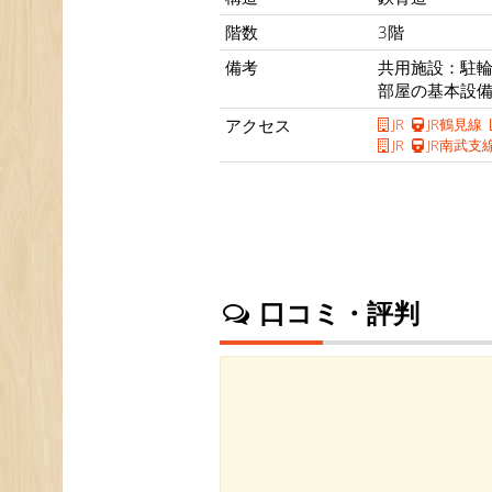
階数
3階
備考
共用施設：駐
部屋の基本設
アクセス
JR
JR鶴見線
JR
JR南武支
口コミ・評判