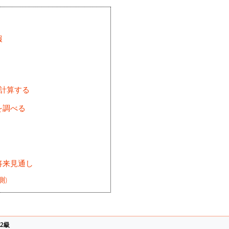
報
を計算する
を調べる
将来見通し
測)
2級