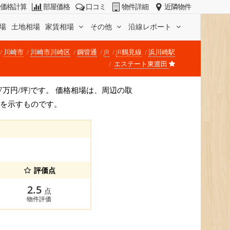
価格計算
部屋価格
口コミ
物件詳細
近隣物件
場
土地相場
家賃相場
その他
沿線レポート
川崎市
川崎市川崎区
鋼管通
JR
JR鶴見線
浜川崎駅
エステート東渡田
207万円/坪)です。 価格相場は、周辺の取
安を示すものです。
評価点
2.5
点
物件評価