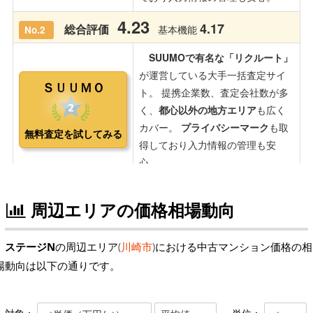
周辺エリアの価格相場動向
ステージN
の周辺エリア(
川崎市
)における中古マンション価格の相
場動向は以下の通りです。