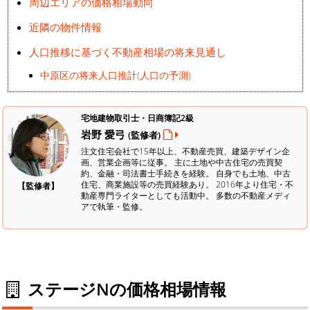
周辺エリアの価格相場動向
近隣の物件情報
人口推移に基づく不動産相場の将来見通し
中原区の将来人口推計(人口の予測)
宅地建物取引士・日商簿記2級
岩野 愛弓
(監修者)
注文住宅会社で15年以上、不動産売買、建築デザイン企
画、営業企画等に従事。 主に土地や中古住宅の売買契
約、金融・司法書士手続きを経験。
自身でも土地、中古
住宅、商業施設等の売買経験あり。 2016年より住宅・不
【監修者】
動産専門ライターとしても活動中。 多数の不動産メディ
アで執筆・監修。
ステージNの価格相場情報