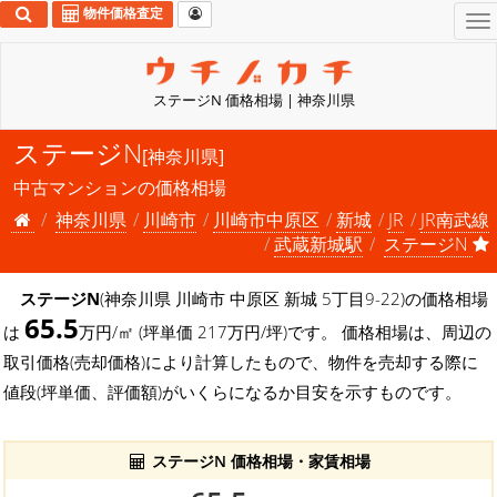
物件価格査定
To
na
ステージN 価格相場 | 神奈川県
ステージN
[神奈川県]
中古マンションの価格相場
神奈川県
川崎市
川崎市中原区
新城
JR
JR南武線
武蔵新城駅
ステージN
ステージN
(神奈川県 川崎市 中原区 新城 5丁目9-22)の価格相場
65.5
は
万円/㎡ (坪単価 217万円/坪)です。 価格相場は、周辺の
取引価格(売却価格)により計算したもので、物件を売却する際に
値段(坪単価、評価額)がいくらになるか目安を示すものです。
ステージN 価格相場・家賃相場