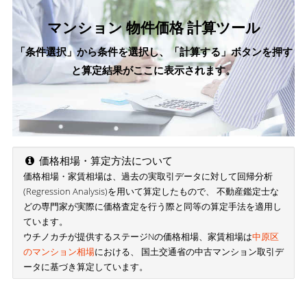
マンション 物件価格 計算ツール
「条件選択」から条件を選択し、「計算する」ボタンを押す
と算定結果がここに表示されます。
価格相場・算定方法について
価格相場・家賃相場は、過去の実取引データに対して回帰分析
(Regression Analysis)を用いて算定したもので、 不動産鑑定士な
どの専門家が実際に価格査定を行う際と同等の算定手法を適用し
ています。
ウチノカチが提供するステージNの価格相場、家賃相場は
中原区
のマンション相場
における、 国土交通省の中古マンション取引デ
ータに基づき算定しています。