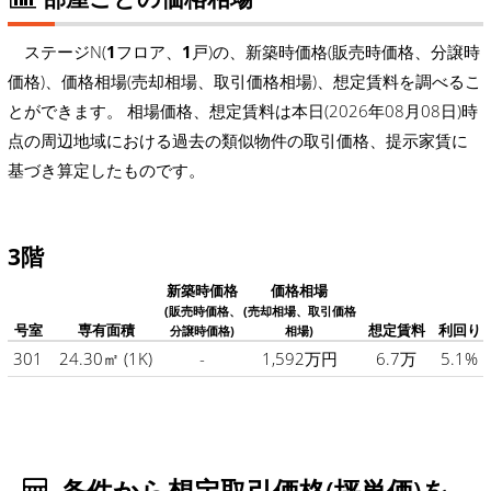
ステージN(
1
フロア、
1
戸)の、新築時価格(販売時価格、分譲時
価格)、価格相場(売却相場、取引価格相場)、想定賃料を調べるこ
とができます。 相場価格、想定賃料は本日(2026年08月08日)時
点の周辺地域における過去の類似物件の取引価格、提示家賃に
基づき算定したものです。
3階
新築時価格
価格相場
(販売時価格、
(売却相場、取引価格
号室
専有面積
想定賃料
利回り
分譲時価格)
相場)
301
24.30㎡
(1K)
-
1,592万円
6.7万
5.1%
条件から想定取引価格(坪単価)を