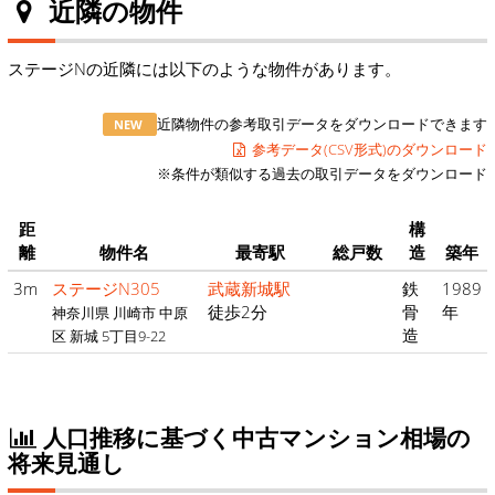
近隣の物件
ステージNの近隣には以下のような物件があります。
近隣物件の参考取引データをダウンロードできます
NEW
参考データ(CSV形式)のダウンロード
※条件が類似する過去の取引データをダウンロード
距
構
離
物件名
最寄駅
総戸数
造
築年
3m
ステージN305
武蔵新城駅
鉄
1989
徒歩2分
骨
年
神奈川県 川崎市 中原
造
区 新城 5丁目9-22
人口推移に基づく中古マンション相場の
将来見通し