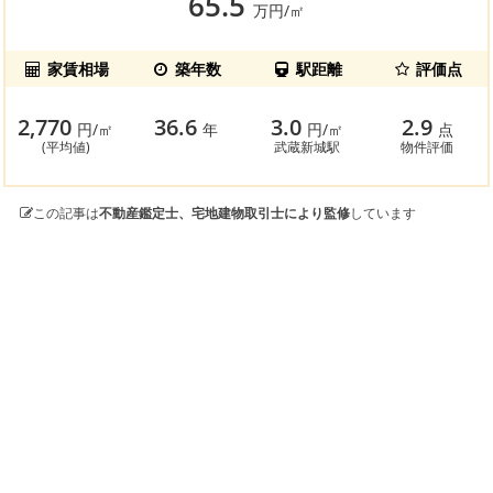
65.5
万円/㎡
家賃相場
築年数
駅距離
評価点
2,770
36.6
3.0
2.9
円/㎡
年
円/㎡
点
(平均値)
武蔵新城駅
物件評価
この記事は
不動産鑑定士、宅地建物取引士により監修
しています