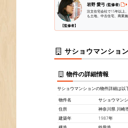
岩野 愛弓
(監修者)
注文住宅会社で15年以上
も土地、中古住宅、商業施
【監修者】
サショウマンション
物件の詳細情報
サショウマンションの物件詳細は以
物件名
サショウマン
住所
神奈川県 川崎市 
建築年
1987年
構造
鉄骨造