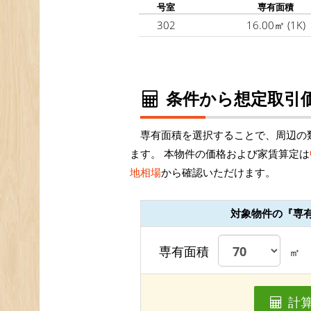
号室
専有面積
302
16.00㎡
(1K)
条件から想定取引価
専有面積を選択することで、周辺の
ます。 本物件の価格および家賃算定は
地相場
から確認いただけます。
対象物件の『専
専有面積
㎡
計