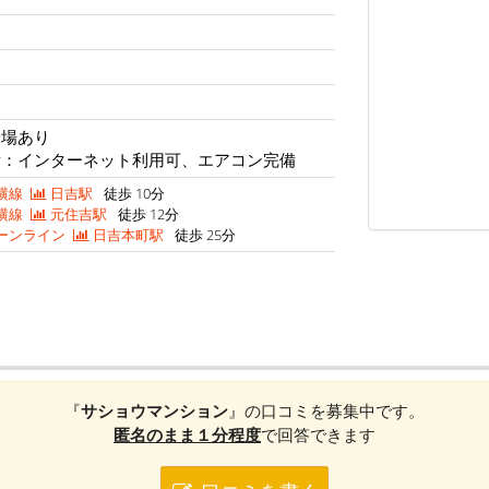
輪場あり
備：インターネット利用可、エアコン完備
横線
日吉駅
徒歩 10分
横線
元住吉駅
徒歩 12分
ーンライン
日吉本町駅
徒歩 25分
『
サショウマンション
』の口コミを募集中です。
匿名のまま１分程度
で回答できます