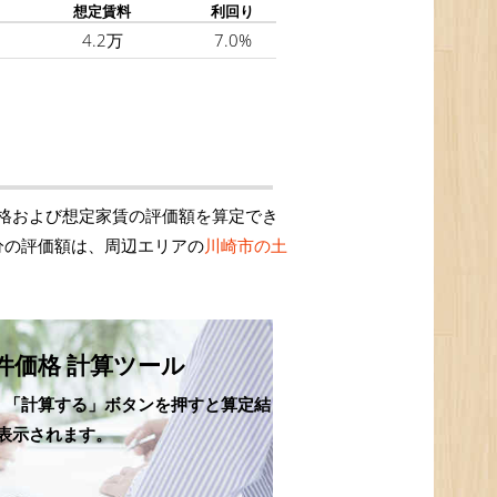
想定賃料
利回り
4.2万
7.0%
格および想定家賃の評価額を算定でき
分の評価額は、周辺エリアの
川崎市の土
件価格 計算ツール
、「計算する」ボタンを押すと算定結
表示されます。