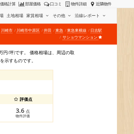
価格計算
部屋価格
口コミ
物件詳細
近隣物件
場
土地相場
家賃相場
その他
沿線レポート
川崎市
川崎市中原区
井田
東急
東急東横線
日吉駅
サショウマンション
48万円/坪)です。 価格相場は、周辺の取
安を示すものです。
評価点
3.6
点
物件評価