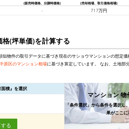
(販売時価格、分譲時価格)
(売却相場、取引価格相場)
-
717万円
格(坪単価)を計算する
類似物件の取引データに基づき現在のサショウマンションの想定価
中原区のマンション相場
に基づき算定しています。 なお、土地部
有面積』を選択
マンション 物
「条件選択」から条件を選択し
果がここに
算する