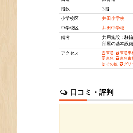
階数
3階
小学校区
井田小学校
中学校区
井田中学校
備考
共用施設：駐
部屋の基本設
アクセス
東急
東急東
東急
東急東
その他
グリ
口コミ・評判