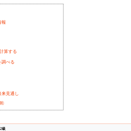
情報
を計算する
を調べる
将来見通し
測)
2級