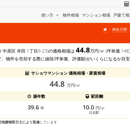
使い方
物件相場
マンション相場
戸建て相
神奈川県
44.8
 中原区 井田 1丁目9-23)の価格相場は
万円/㎡ (坪単価 1
で、物件を売却する際に値段(坪単価、評価額)がいくらになるか目
サショウマンション 価格相場・家賃相場
44.8
万円/㎡
築年数
駅距離
39.6
10.0
年
円/㎡
日吉駅
宅地建物取引士により監修
しています