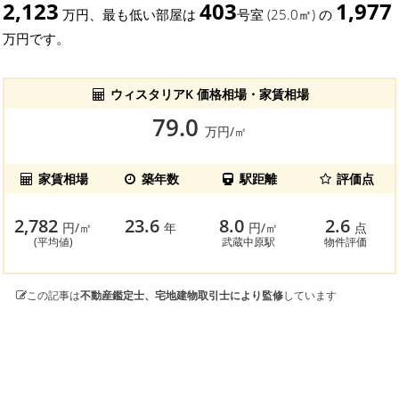
2,123
403
1,977
万円、最も低い部屋は
号室 (25.0㎡) の
万円です。
ウィスタリアK 価格相場・家賃相場
79.0
万円/㎡
家賃相場
築年数
駅距離
評価点
2,782
23.6
8.0
2.6
円/㎡
年
円/㎡
点
(平均値)
武蔵中原駅
物件評価
この記事は
不動産鑑定士、宅地建物取引士により監修
しています