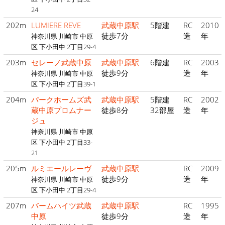
24
202m
LUMIERE REVE
武蔵中原駅
5階建
RC
2010
徒歩7分
造
年
神奈川県 川崎市 中原
区 下小田中 2丁目29-4
203m
セレーノ武蔵中原
武蔵中原駅
6階建
RC
2003
徒歩9分
造
年
神奈川県 川崎市 中原
区 下小田中 2丁目39-1
204m
パークホームズ武
武蔵中原駅
5階建
RC
2002
蔵中原プロムナー
徒歩8分
32部屋
造
年
ジュ
神奈川県 川崎市 中原
区 下小田中 2丁目33-
21
205m
ルミエールレーヴ
武蔵中原駅
RC
2009
徒歩9分
造
年
神奈川県 川崎市 中原
区 下小田中 2丁目29-4
207m
バームハイツ武蔵
武蔵中原駅
RC
1995
中原
徒歩9分
造
年