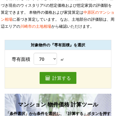
づき現在のウィスタリアKの想定価格および想定家賃の評価額を
算定できます。 本物件の価格および家賃算定は
中原区のマンショ
ン相場
に基づき算定しています。 なお、土地部分の評価額は、周
辺エリアの
川崎市の土地相場
から確認いただけます。
対象物件の『専有面積』を選択
専有面積
㎡
計算する
マンション 物件価格 計算ツール
「条件選択」から条件を選択し、「計算する」ボタンを押す