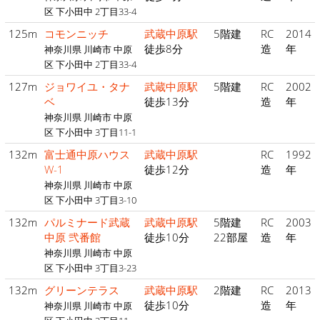
区 下小田中 2丁目33-4
125m
コモンニッチ
武蔵中原駅
5階建
RC
2014
徒歩8分
造
年
神奈川県 川崎市 中原
区 下小田中 2丁目33-4
127m
ジョワイユ・タナ
武蔵中原駅
5階建
RC
2002
ベ
徒歩13分
造
年
神奈川県 川崎市 中原
区 下小田中 3丁目11-1
132m
富士通中原ハウス
武蔵中原駅
RC
1992
W-1
徒歩12分
造
年
神奈川県 川崎市 中原
区 下小田中 3丁目3-10
132m
パルミナード武蔵
武蔵中原駅
5階建
RC
2003
中原 弐番館
徒歩10分
22部屋
造
年
神奈川県 川崎市 中原
区 下小田中 3丁目3-23
132m
グリーンテラス
武蔵中原駅
2階建
RC
2013
徒歩10分
造
年
神奈川県 川崎市 中原