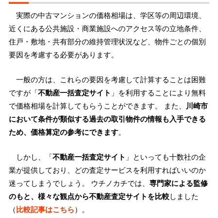
実際の中古マンションの価格相場は、学区等の周辺環境、
近くにある公共施設・商業施設へのアクセス等の立地条件、
住戸・敷地・共有部分の維持管理状況など、物件ごとの個別
要因を考慮する必要があります。
一般の方は、これらの要因を考慮して計算することは困難
ですが「
不動産一括査定サイト
」を利用することにより無料
で価格相場を計算してもらうことができます。 また、
川崎市
において条件が類似する過去の取引物件の情報も入手できる
ため、価格算定の参考にできます
。
しかし、「
不動産一括査定サイト
」といっても十数社の企
業が提供しており、どの査定サービスを利用すればいいのか
迷ってしまうでしょう。 ウチノカチでは、
専門家による監修
のもと、様々な観点から不動産査定サイトを比較
しました
（
比較記事はこちら
）。