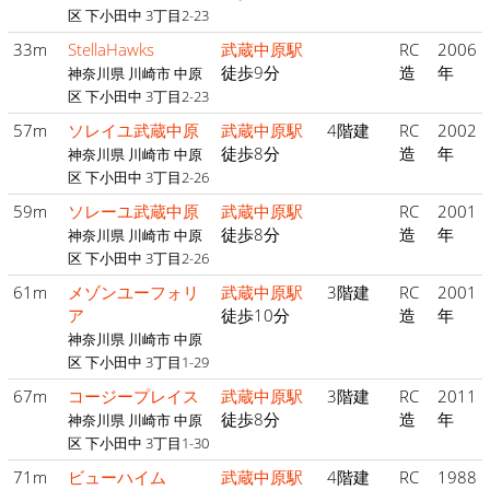
区 下小田中 3丁目2-23
33m
StellaHawks
武蔵中原駅
RC
2006
徒歩9分
造
年
神奈川県 川崎市 中原
区 下小田中 3丁目2-23
57m
ソレイユ武蔵中原
武蔵中原駅
4階建
RC
2002
徒歩8分
造
年
神奈川県 川崎市 中原
区 下小田中 3丁目2-26
59m
ソレーユ武蔵中原
武蔵中原駅
RC
2001
徒歩8分
造
年
神奈川県 川崎市 中原
区 下小田中 3丁目2-26
61m
メゾンユーフォリ
武蔵中原駅
3階建
RC
2001
ア
徒歩10分
造
年
神奈川県 川崎市 中原
区 下小田中 3丁目1-29
67m
コージープレイス
武蔵中原駅
3階建
RC
2011
徒歩8分
造
年
神奈川県 川崎市 中原
区 下小田中 3丁目1-30
71m
ビューハイム
武蔵中原駅
4階建
RC
1988