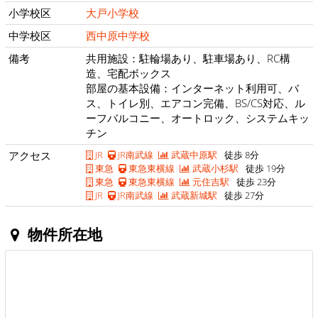
小学校区
大戸小学校
中学校区
西中原中学校
備考
共用施設：駐輪場あり、駐車場あり、RC構
造、宅配ボックス
部屋の基本設備：インターネット利用可、バ
ス、トイレ別、エアコン完備、BS/CS対応、ル
ーフバルコニー、オートロック、システムキッ
チン
アクセス
JR
JR南武線
武蔵中原駅
徒歩 8分
東急
東急東横線
武蔵小杉駅
徒歩 19分
東急
東急東横線
元住吉駅
徒歩 23分
JR
JR南武線
武蔵新城駅
徒歩 27分
物件所在地