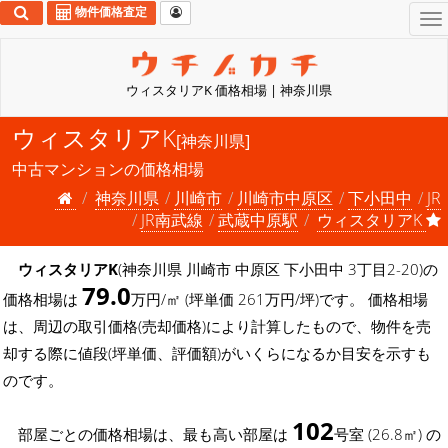
物件価格査定
To
na
ウィスタリアK 価格相場 | 神奈川県
ウィスタリアK
[神奈川県]
中古マンションの価格相場
神奈川県
川崎市
川崎市中原区
下小田中
JR
JR南武線
武蔵中原駅
ウィスタリアK
ウィスタリアK
(神奈川県 川崎市 中原区 下小田中 3丁目2-20)の
79.0
価格相場は
万円/㎡ (坪単価 261万円/坪)です。 価格相場
は、周辺の取引価格(売却価格)により計算したもので、物件を売
却する際に値段(坪単価、評価額)がいくらになるか目安を示すも
のです。
102
部屋ごとの価格相場は、最も高い部屋は
号室 (26.8㎡) の