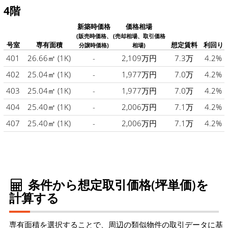
4階
新築時価格
価格相場
(販売時価格、
(売却相場、取引価格
号室
専有面積
想定賃料
利回り
分譲時価格)
相場)
401
26.66㎡
(1K)
-
2,109万円
7.3万
4.2%
402
25.04㎡
(1K)
-
1,977万円
7.0万
4.2%
403
25.04㎡
(1K)
-
1,977万円
7.0万
4.2%
404
25.40㎡
(1K)
-
2,006万円
7.1万
4.2%
407
25.40㎡
(1K)
-
2,006万円
7.1万
4.2%
条件から想定取引価格(坪単価)を
計算する
専有面積を選択することで、周辺の類似物件の取引データに基