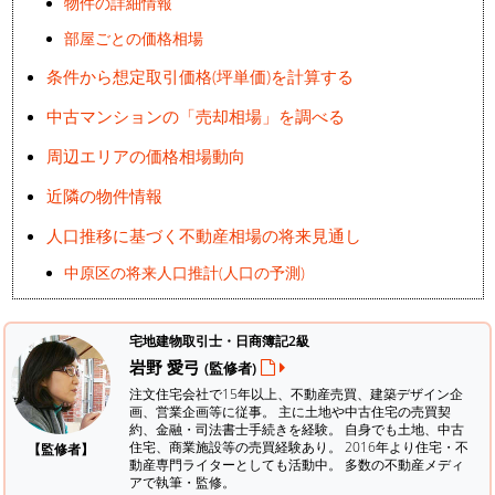
物件の詳細情報
部屋ごとの価格相場
条件から想定取引価格(坪単価)を計算する
中古マンションの「売却相場」を調べる
周辺エリアの価格相場動向
近隣の物件情報
人口推移に基づく不動産相場の将来見通し
中原区の将来人口推計(人口の予測)
宅地建物取引士・日商簿記2級
岩野 愛弓
(監修者)
注文住宅会社で15年以上、不動産売買、建築デザイン企
画、営業企画等に従事。 主に土地や中古住宅の売買契
約、金融・司法書士手続きを経験。
自身でも土地、中古
住宅、商業施設等の売買経験あり。 2016年より住宅・不
【監修者】
動産専門ライターとしても活動中。 多数の不動産メディ
アで執筆・監修。