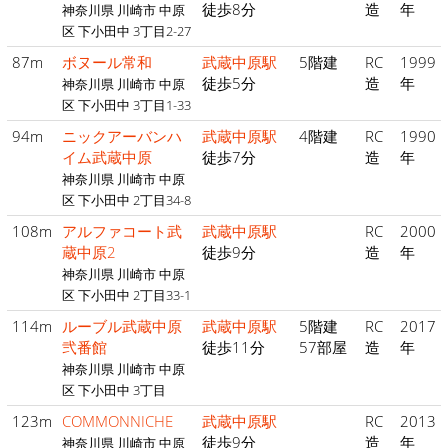
徒歩8分
造
年
神奈川県 川崎市 中原
区 下小田中 3丁目2-27
87m
ボヌール常和
武蔵中原駅
5階建
RC
1999
徒歩5分
造
年
神奈川県 川崎市 中原
区 下小田中 3丁目1-33
94m
ニックアーバンハ
武蔵中原駅
4階建
RC
1990
イム武蔵中原
徒歩7分
造
年
神奈川県 川崎市 中原
区 下小田中 2丁目34-8
108m
アルファコート武
武蔵中原駅
RC
2000
蔵中原2
徒歩9分
造
年
神奈川県 川崎市 中原
区 下小田中 2丁目33-1
114m
ルーブル武蔵中原
武蔵中原駅
5階建
RC
2017
弐番館
徒歩11分
57部屋
造
年
神奈川県 川崎市 中原
区 下小田中 3丁目
123m
COMMONNICHE
武蔵中原駅
RC
2013
徒歩9分
造
年
神奈川県 川崎市 中原