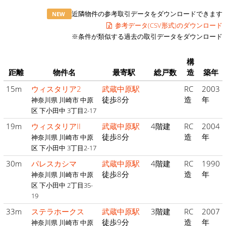
近隣物件の参考取引データをダウンロードできます
NEW
参考データ(CSV形式)のダウンロード
※条件が類似する過去の取引データをダウンロード
構
距離
物件名
最寄駅
総戸数
造
築年
15m
ウィスタリア2
武蔵中原駅
RC
2003
徒歩8分
造
年
神奈川県 川崎市 中原
区 下小田中 3丁目2-17
19m
ウィスタリアII
武蔵中原駅
4階建
RC
2004
徒歩8分
造
年
神奈川県 川崎市 中原
区 下小田中 3丁目2-17
30m
パレスカシマ
武蔵中原駅
4階建
RC
1990
徒歩8分
造
年
神奈川県 川崎市 中原
区 下小田中 2丁目35-
19
33m
ステラホークス
武蔵中原駅
3階建
RC
2007
徒歩9分
造
年
神奈川県 川崎市 中原