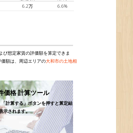
6.2万
6.6%
よび想定家賃の評価額を算定できま
評価額は、周辺エリアの
大和市の土地相
件価格 計算ツール
、「計算する」ボタンを押すと算定結
表示されます。