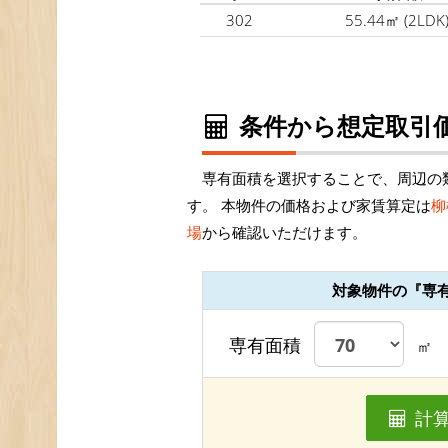
302
55.44㎡
(2LDK
条件から想定取引価
専有面積を選択することで、周辺の
す。 本物件の価格および家賃算定は
柳
場
から確認いただけます。
対象物件の『専
専有面積
㎡
計