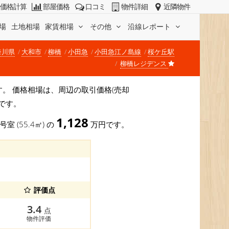
価格計算
部屋価格
口コミ
物件詳細
近隣物件
場
土地相場
家賃相場
その他
沿線レポート
奈川県
大和市
柳橋
小田急
小田急江ノ島線
桜ケ丘駅
柳橋レジデンス
)です。 価格相場は、周辺の取引価格(売却
です。
1,128
号室 (55.4㎡) の
万円です。
評価点
3.4
点
物件評価