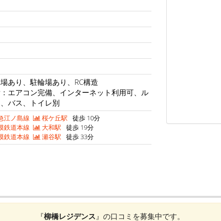
場あり、駐輪場あり、RC構造
備：エアコン完備、インターネット利用可、ル
ー、バス、トイレ別
急江ノ島線
桜ケ丘駅
徒歩 10分
模鉄道本線
大和駅
徒歩 19分
模鉄道本線
瀬谷駅
徒歩 33分
『
柳橋レジデンス
』の口コミを募集中です。