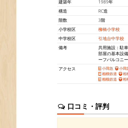
建築年
1989年
構造
RC造
階数
3階
小学校区
柳橋小学校
中学校区
引地台中学校
備考
共用施設：駐車
部屋の基本設
ーフバルコニ
アクセス
小田急
小田
相模鉄道
相
相模鉄道
相
口コミ・評判