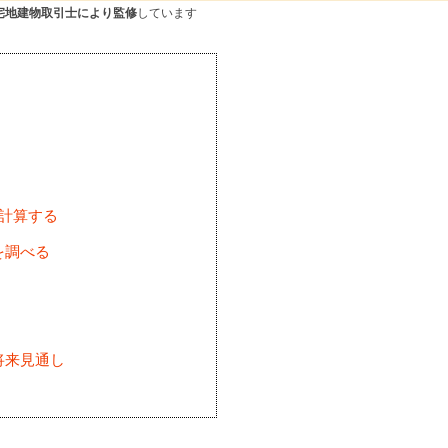
宅地建物取引士により監修
しています
を計算する
を調べる
将来見通し
)