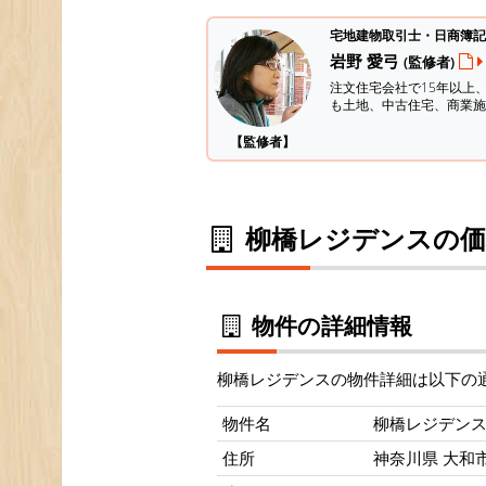
宅地建物取引士・日商簿記
岩野 愛弓
(監修者)
注文住宅会社で15年以上
も土地、中古住宅、商業施
【監修者】
柳橋レジデンスの価
物件の詳細情報
柳橋レジデンスの物件詳細は以下の
物件名
柳橋レジデン
住所
神奈川県 大和市 