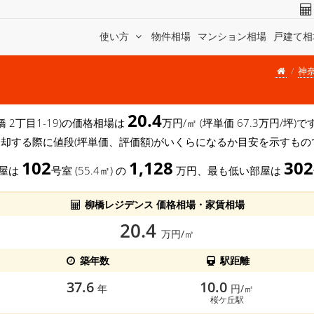
使い方
物件相場
マンション相場
戸建て相
神
20.4
橋 2丁目1-19)の価格相場は
万円/㎡ (坪単価 67.3万円/坪
売却する際に値段(坪単価、評価額)がいくらになるか目安を示すもの
102
1,128
302
部屋は
号室 (55.4㎡) の
万円、最も低い部屋は
柳橋レジデンス 価格相場・家賃相場
20.4
万円/㎡
築年数
駅距離
37.6
10.0
年
円/㎡
桜ケ丘駅