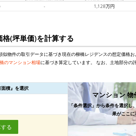
)
-
1,128万円
格(坪単価)を計算する
類似物件の取引データに基づき現在の柳橋レジデンスの想定価格お
橋のマンション相場
に基づき算定しています。 なお、土地部分の
有面積』を選択
マンション 物
「条件選択」から条件を選択し
果がここに
算する