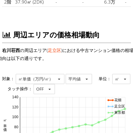
2階
37.90㎡
(2DK)
-
-
6.3万
-
周辺エリアの価格相場動向
右川荘西
の周辺エリア(
足立区
)における中古マンション価格の相
動向は以下の通りです。
対象：
単位：
㎡単価（万円/㎡）
平均値
㎡
タッチ操作：
OFF
140
花畑
足立区
120
東京都
100
㎡単価 万円/㎡
80