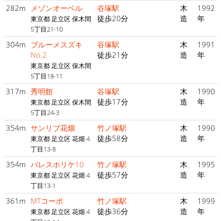
282m
メゾンオーベル
谷塚駅
木
1992
徒歩20分
造
年
東京都 足立区 保木間
5丁目21-10
304m
ブルーメスズキ
谷塚駅
木
1991
No.2
徒歩21分
造
年
東京都 足立区 保木間
5丁目18-11
317m
秀明館
谷塚駅
木
1990
徒歩17分
造
年
東京都 足立区 保木間
5丁目24-3
354m
サンリブ花畑
竹ノ塚駅
木
1990
徒歩58分
造
年
東京都 足立区 花畑 4
丁目13-8
354m
パレスホリケ10
竹ノ塚駅
木
1995
徒歩57分
造
年
東京都 足立区 花畑 4
丁目13-1
361m
MTコーポ
竹ノ塚駅
木
1999
徒歩36分
造
年
東京都 足立区 花畑 4