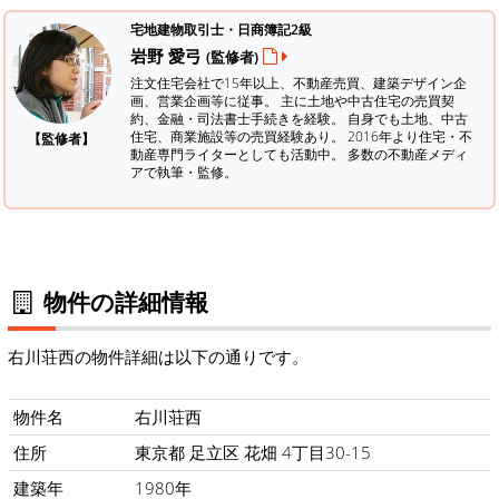
宅地建物取引士・日商簿記2級
岩野 愛弓
(監修者)
注文住宅会社で15年以上、不動産売買、建築デザイン企
画、営業企画等に従事。 主に土地や中古住宅の売買契
約、金融・司法書士手続きを経験。
自身でも土地、中古
住宅、商業施設等の売買経験あり。 2016年より住宅・不
【監修者】
動産専門ライターとしても活動中。 多数の不動産メディ
アで執筆・監修。
物件の詳細情報
右川荘西の物件詳細は以下の通りです。
物件名
右川荘西
住所
東京都 足立区 花畑 4丁目30-15
建築年
1980年