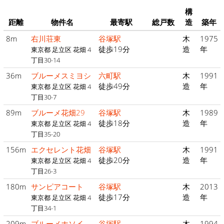
構
距離
物件名
最寄駅
総戸数
造
築年
8m
右川荘東
谷塚駅
木
1975
徒歩19分
造
年
東京都 足立区 花畑 4
丁目30-14
36m
ブルーメスミヨシ
六町駅
木
1991
徒歩49分
造
年
東京都 足立区 花畑 4
丁目30-7
89m
ブルーメ花畑29
谷塚駅
木
1989
徒歩18分
造
年
東京都 足立区 花畑 4
丁目35-20
156m
エクセレント花畑
谷塚駅
木
1991
徒歩20分
造
年
東京都 足立区 花畑 4
丁目26-3
180m
サンピアコート
谷塚駅
木
2013
徒歩17分
造
年
東京都 足立区 花畑 4
丁目34-1
209m
ブルーメホソイ
谷塚駅
木
1994