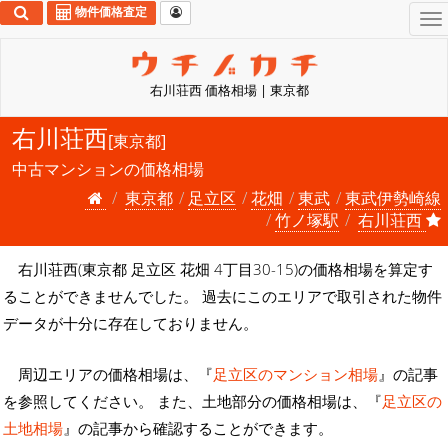
物件価格査定
To
na
右川荘西 価格相場 | 東京都
右川荘西
[東京都]
中古マンションの価格相場
東京都
足立区
花畑
東武
東武伊勢崎線
竹ノ塚駅
右川荘西
右川荘西(東京都 足立区 花畑 4丁目30-15)の価格相場を算定す
ることができませんでした。 過去にこのエリアで取引された物件
データが十分に存在しておりません。
周辺エリアの価格相場は、『
足立区のマンション相場
』の記事
を参照してください。 また、土地部分の価格相場は、『
足立区の
土地相場
』の記事から確認することができます。