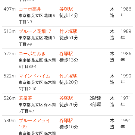
497m
コーポ高井
谷塚駅
木
1986
徒歩14分
造
年
東京都 足立区 花畑 5
丁目5-3
513m
ブルーメ花畑17
竹ノ塚駅
木
1989
徒歩61分
造
年
東京都 足立区 花畑 3
丁目9-9
522m
コーポなみき
谷塚駅
木
1986
徒歩13分
造
年
東京都 足立区 保木間
5丁目39-4
522m
マインドハイム
竹ノ塚駅
木
1990
徒歩20分
造
年
東京都 足立区 保木間
5丁目2-10
526m
若泉荘
谷塚駅
2階建
木
1971
徒歩20分
8部屋
造
年
東京都 足立区 保木間
5丁目4-7
530m
ブルーメアライ
谷塚駅
木
1991
109
徒歩10分
造
年
東京都 足立区 保木間