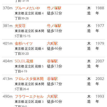
丁目13-14
370m
ブルーメだいや
竹ノ塚駅
木
1988
徒歩32分
造
年
東京都 足立区 花畑 4
丁目39-26
381m
光安荘
竹ノ塚駅
木
1977
徒歩18分
造
年
東京都 足立区 保木間
5丁目15-15
401m
金杉ハイツ
六町駅
木
1979
徒歩46分
造
年
東京都 足立区 花畑 4
丁目39-20
404m
SOLEIL花畑
谷塚駅
木
2007
徒歩13分
造
年
東京都 足立区 花畑 5
丁目4-19
413m
フロレスタ保木間
谷塚駅
木
2002
徒歩17分
造
年
東京都 足立区 保木間
5丁目26-4
490m
フラワーエクセル
六町駅
木
1993
徒歩40分
造
年
東京都 足立区 花畑 3
丁目29-5