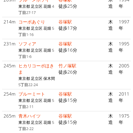
徒歩25分
造
年
東京都 足立区 花畑 4
丁目27-17
214m
コーポあぐり
谷塚駅
木
1997
徒歩17分
造
年
東京都 足立区 花畑 5
丁目1-16
231m
ソフィア
谷塚駅
木
1995
徒歩16分
造
年
東京都 足立区 花畑 5
丁目1-6
245m
ヒカリコーポほき
竹ノ塚駅
木
2005
ま
徒歩26分
造
年
東京都 足立区 保木間
5丁目22-24
254m
ブルーミート
谷塚駅
木
2011
徒歩15分
造
年
東京都 足立区 花畑 5
丁目2-11
265m
青木ハイツ
谷塚駅
木
1975
徒歩15分
造
年
東京都 足立区 花畑 5
丁目2-22