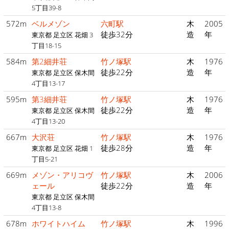
5丁目39-8
572m
ベルメゾン
六町駅
木
2005
徒歩32分
造
年
東京都 足立区 花畑 3
丁目18-15
584m
第2細井荘
竹ノ塚駅
木
1976
徒歩22分
造
年
東京都 足立区 保木間
4丁目13-17
595m
第3細井荘
竹ノ塚駅
木
1976
徒歩22分
造
年
東京都 足立区 保木間
4丁目13-20
667m
大沢荘
竹ノ塚駅
木
1976
徒歩28分
造
年
東京都 足立区 花畑 1
丁目5-21
669m
メゾン・アリコヴ
竹ノ塚駅
木
2006
ェール
徒歩22分
造
年
東京都 足立区 保木間
4丁目13-8
678m
ホワイトハイム
竹ノ塚駅
木
1996