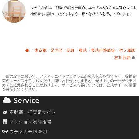
ウチノカチは、情報の信頼性を高め、ユーザのみなさまに安心して土
地相場をお調べいただけるよう、様々な取組みを行なっています。
東京都
足立区
花畑
東武
東武伊勢崎線
竹ノ塚駅
右川荘西
一部の記事において、アフィリエイトプログラムの広告収入を得ており、提携企
業のサービスを申し込んだり、問い合わせたりすると、売り上げの一部がウチノ
カチに還元されることがあります。サービス内容については、公式サイトの情報
を確認してください。
Service
不動産一括査定サイト
マンション物件相場
ウチノカチDIRECT