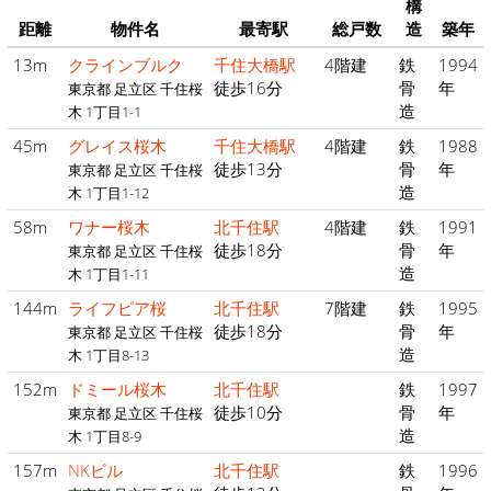
構
距離
物件名
最寄駅
総戸数
造
築年
13m
クラインブルク
千住大橋駅
4階建
鉄
1994
徒歩16分
骨
年
東京都 足立区 千住桜
造
木 1丁目1-1
45m
グレイス桜木
千住大橋駅
4階建
鉄
1988
徒歩13分
骨
年
東京都 足立区 千住桜
造
木 1丁目1-12
58m
ワナー桜木
北千住駅
4階建
鉄
1991
徒歩18分
骨
年
東京都 足立区 千住桜
造
木 1丁目1-11
144m
ライフピア桜
北千住駅
7階建
鉄
1995
徒歩18分
骨
年
東京都 足立区 千住桜
造
木 1丁目8-13
152m
ドミール桜木
北千住駅
鉄
1997
徒歩10分
骨
年
東京都 足立区 千住桜
造
木 1丁目8-9
157m
NKビル
北千住駅
鉄
1996