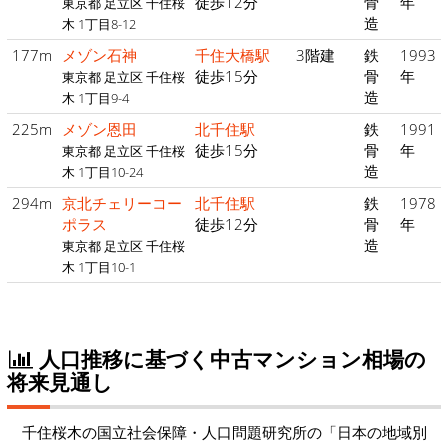
徒歩12分
骨
年
東京都 足立区 千住桜
造
木 1丁目8-12
177m
メゾン石神
千住大橋駅
3階建
鉄
1993
徒歩15分
骨
年
東京都 足立区 千住桜
造
木 1丁目9-4
225m
メゾン恩田
北千住駅
鉄
1991
徒歩15分
骨
年
東京都 足立区 千住桜
造
木 1丁目10-24
294m
京北チェリーコー
北千住駅
鉄
1978
ポラス
徒歩12分
骨
年
造
東京都 足立区 千住桜
木 1丁目10-1
人口推移に基づく中古マンション相場の
将来見通し
千住桜木の国立社会保障・人口問題研究所の「日本の地域別