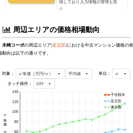
周辺エリアの価格相場動向
木崎コーポ
の周辺エリア(
足立区
)における中古マンション価格の
場動向は以下の通りです。
対象：
単位：
㎡単価（万円/㎡）
平均値
㎡
タッチ操作：
OFF
140
千住桜木
足立区
120
東京都
100
㎡単価 万円/㎡
80
60