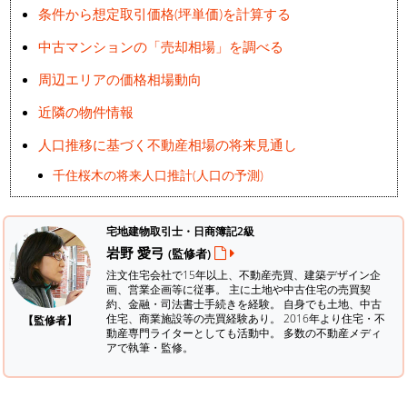
条件から想定取引価格(坪単価)を計算する
中古マンションの「売却相場」を調べる
周辺エリアの価格相場動向
近隣の物件情報
人口推移に基づく不動産相場の将来見通し
千住桜木の将来人口推計(人口の予測)
宅地建物取引士・日商簿記2級
岩野 愛弓
(監修者)
注文住宅会社で15年以上、不動産売買、建築デザイン企
画、営業企画等に従事。 主に土地や中古住宅の売買契
約、金融・司法書士手続きを経験。
自身でも土地、中古
住宅、商業施設等の売買経験あり。 2016年より住宅・不
【監修者】
動産専門ライターとしても活動中。 多数の不動産メディ
アで執筆・監修。