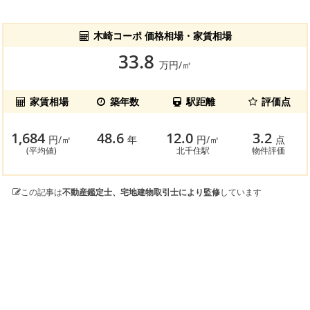
木崎コーポ 価格相場・家賃相場
33.8
万円/㎡
家賃相場
築年数
駅距離
評価点
1,684
48.6
12.0
3.2
円/㎡
年
円/㎡
点
(平均値)
北千住駅
物件評価
この記事は
不動産鑑定士、宅地建物取引士により監修
しています