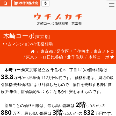
物件価格査定
To
na
木崎コーポ 価格相場 | 東京都
木崎コーポ
[東京都]
中古マンションの価格相場
東京都
足立区
千住桜木
東京メトロ
東京メトロ日比谷線
北千住駅
木崎コーポ
木崎コーポ
(東京都 足立区 千住桜木 1丁目1-1)の価格相場は
33.8
万円/㎡ (坪単価 112万円/坪)です。 価格相場は、周辺の取
引価格(売却価格)により計算したもので、物件を売却する際に値
段(坪単価、評価額)がいくらになるか目安を示すものです。
2階
部屋ごとの価格相場は、最も高い部屋は
(25.9㎡) の
880
3階
832
万円、最も低い部屋は
(25.0㎡) の
万円です。