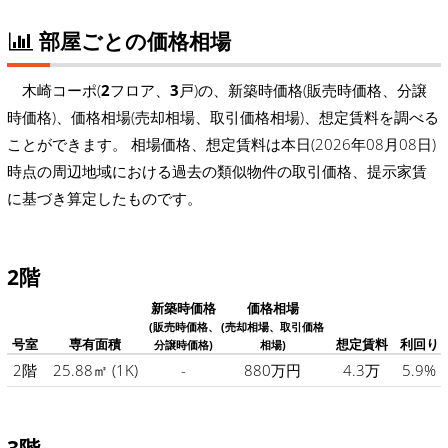
部屋ごとの価格相場
木崎コーポ(
2
フロア、
3
戸)の、新築時価格(販売時価格、分譲
時価格)、価格相場(売却相場、取引価格相場)、想定賃料を調べる
ことができます。 相場価格、想定賃料は本日(2026年08月08日)
時点の周辺地域における過去の類似物件の取引価格、提示家賃
に基づき算定したものです。
2階
新築時価格
価格相場
(販売時価格、
(売却相場、取引価格
号室
専有面積
想定賃料
利回り
分譲時価格)
相場)
2階
25.88㎡
(1K)
-
880万円
4.3万
5.9%