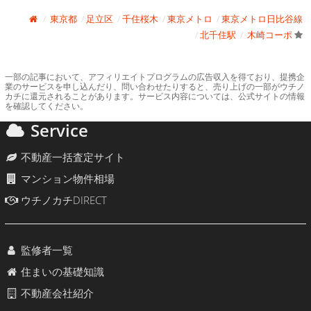
東京都
足立区
千住桜木
東京メトロ
東京メトロ日比谷線
北千住駅
木崎コーポ
一部の記事において、アフィリエイトプログラムの広告収入を得ており、提携企
業のサービスを申し込んだり、問い合わせたりすると、売り上げの一部がウチノ
カチに還元されることがあります。サービス内容については、公式サイトの情報
を確認してください。
Service
不動産一括査定サイト
マンション物件相場
ウチノカチDIRECT
監修者一覧
住まいの基礎知識
不動産会社紹介