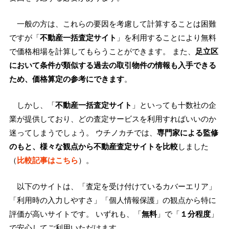
一般の方は、これらの要因を考慮して計算することは困難
ですが「
不動産一括査定サイト
」を利用することにより無料
で価格相場を計算してもらうことができます。 また、
足立区
において条件が類似する過去の取引物件の情報も入手できる
ため、価格算定の参考にできます
。
しかし、「
不動産一括査定サイト
」といっても十数社の企
業が提供しており、どの査定サービスを利用すればいいのか
迷ってしまうでしょう。 ウチノカチでは、
専門家による監修
のもと、様々な観点から不動産査定サイトを比較
しました
（
比較記事はこちら
）。
以下のサイトは、「査定を受け付けているカバーエリア」
「利用時の入力しやすさ」「個人情報保護」の観点から特に
評価が高いサイトです。 いずれも、「
無料
」で「
１分程度
」
で安心してご利用いただけます。