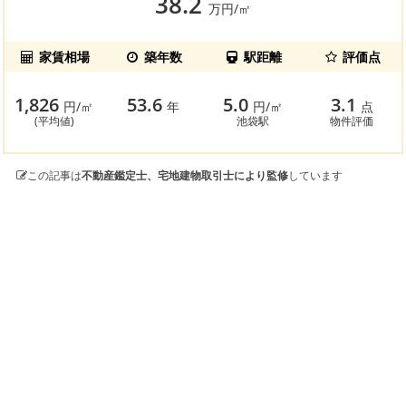
38.2
万円/㎡
家賃相場
築年数
駅距離
評価点
1,826
53.6
5.0
3.1
円/㎡
年
円/㎡
点
(平均値)
池袋駅
物件評価
この記事は
不動産鑑定士、宅地建物取引士により監修
しています