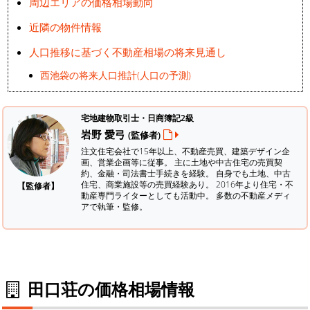
周辺エリアの価格相場動向
近隣の物件情報
人口推移に基づく不動産相場の将来見通し
西池袋の将来人口推計(人口の予測)
宅地建物取引士・日商簿記2級
岩野 愛弓
(監修者)
注文住宅会社で15年以上、不動産売買、建築デザイン企
画、営業企画等に従事。 主に土地や中古住宅の売買契
約、金融・司法書士手続きを経験。
自身でも土地、中古
住宅、商業施設等の売買経験あり。 2016年より住宅・不
【監修者】
動産専門ライターとしても活動中。 多数の不動産メディ
アで執筆・監修。
田口荘の価格相場情報