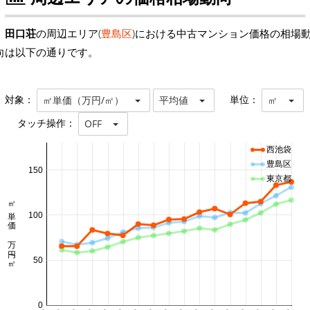
田口荘
の周辺エリア(
豊島区
)における中古マンション価格の相場
向は以下の通りです。
対象：
単位：
㎡単価（万円/㎡）
平均値
㎡
タッチ操作：
OFF
西池袋
豊島区
150
東京都
㎡単価 万円/㎡
100
50
0