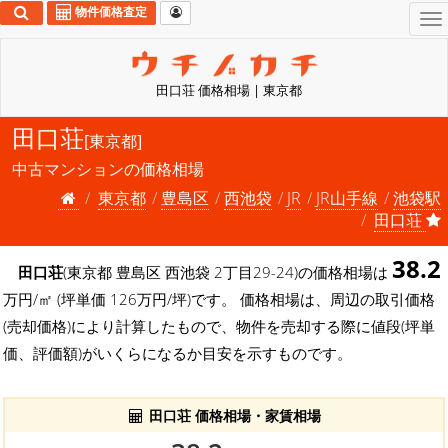
物件価格査定
To
na
田口荘 価格相場 | 東京都
田口荘
[東京都]
中古マンションの価格相場
東京都
豊島区
西池袋
JR
JR山手線
池袋駅
田口荘
38.2
田口荘
(東京都 豊島区 西池袋 2丁目29-24)の価格相場は
万円/㎡ (坪単価 126万円/坪)です。 価格相場は、周辺の取引価格
(売却価格)により計算したもので、物件を売却する際に値段(坪単
価、評価額)がいくらになるか目安を示すものです。
田口荘 価格相場・家賃相場