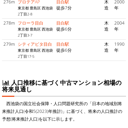
276m
プロテアAP
目白駅
木
2000
徒歩7分
造
年
東京都 豊島区 西池袋
2丁目2-8
278m
フローラ目白
目白駅
木
2004
徒歩6分
造
年
東京都 豊島区 西池袋
2丁目3-7
279m
シティアビタ目白
目白駅
木
1990
徒歩6分
造
年
東京都 豊島区 西池袋
2丁目17-5
人口推移に基づく中古マンション相場の
将来見通し
西池袋の国立社会保障・人口問題研究所の「日本の地域別将
来推計人口(令和5(2023)年推計)」に基づく、将来の人口推計の
予想(将来推計人口)を以下に示します。