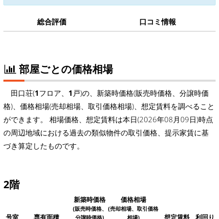
総合評価
口コミ情報
部屋ごとの価格相場
田口荘(
1
フロア、
1
戸)の、新築時価格(販売時価格、分譲時価
格)、価格相場(売却相場、取引価格相場)、想定賃料を調べること
ができます。 相場価格、想定賃料は本日(2026年08月09日)時点
の周辺地域における過去の類似物件の取引価格、提示家賃に基
づき算定したものです。
2階
新築時価格
価格相場
(販売時価格、
(売却相場、取引価格
号室
専有面積
想定賃料
利回り
分譲時価格)
相場)