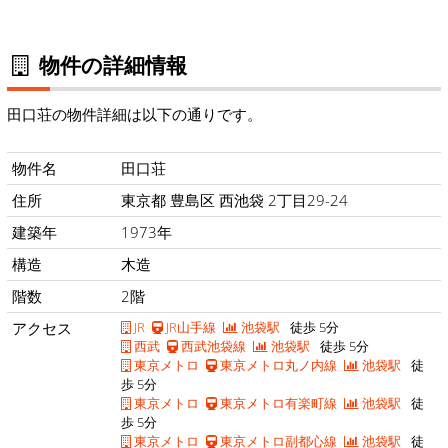
物件の詳細情報
田口荘の物件詳細は以下の通りです。
物件名
田口荘
住所
東京都 豊島区 西池袋 2丁目29-24
建築年
1973年
構造
木造
階数
2階
アクセス
JR
JR山手線
池袋駅
徒歩 5分
西武
西武池袋線
池袋駅
徒歩 5分
東京メトロ
東京メトロ丸ノ内線
池袋駅
徒
歩 5分
東京メトロ
東京メトロ有楽町線
池袋駅
徒
歩 5分
東京メトロ
東京メトロ副都心線
池袋駅
徒