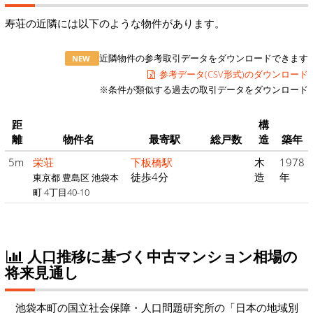
寿荘の近隣には以下のような物件があります。
近隣物件の参考取引データをダウンロードできます
NEW
参考データ(CSV形式)のダウンロード
※条件が類似する過去の取引データをダウンロード
距
構
離
物件名
最寄駅
総戸数
造
築年
5m
栄荘
下板橋駅
木
1978
徒歩4分
造
年
東京都 豊島区 池袋本
町 4丁目40-10
人口推移に基づく中古マンション相場の
将来見通し
池袋本町の国立社会保障・人口問題研究所の「日本の地域別