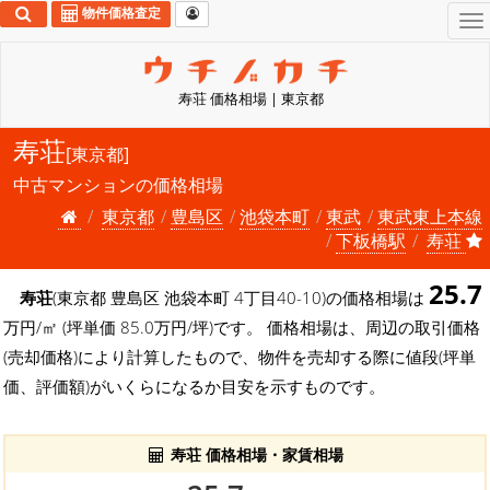
物件価格査定
To
na
寿荘 価格相場 | 東京都
寿荘
[東京都]
中古マンションの価格相場
東京都
豊島区
池袋本町
東武
東武東上本線
下板橋駅
寿荘
25.7
寿荘
(東京都 豊島区 池袋本町 4丁目40-10)の価格相場は
万円/㎡ (坪単価 85.0万円/坪)です。 価格相場は、周辺の取引価格
(売却価格)により計算したもので、物件を売却する際に値段(坪単
価、評価額)がいくらになるか目安を示すものです。
寿荘 価格相場・家賃相場