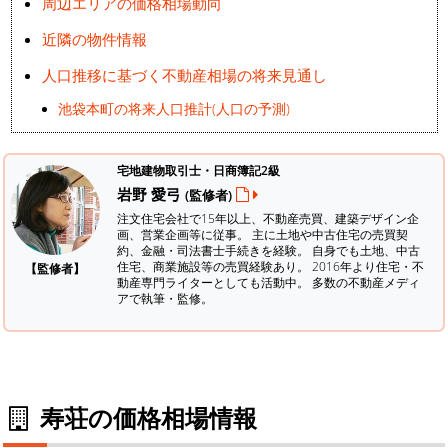
周辺エリアの価格相場動向
近隣の物件情報
人口推移に基づく不動産相場の将来見通し
池袋本町の将来人口推計(人口の予測)
宅地建物取引士・日商簿記2級
岩野 愛弓
(監修者)
注文住宅会社で15年以上、不動産売買、建築デザイン企
画、営業企画等に従事。 主に土地や中古住宅の売買契
約、金融・司法書士手続きを経験。
自身でも土地、中古
住宅、商業施設等の売買経験あり。 2016年より住宅・不
【監修者】
動産専門ライターとしても活動中。 多数の不動産メディ
アで執筆・監修。
寿荘の価格相場情報