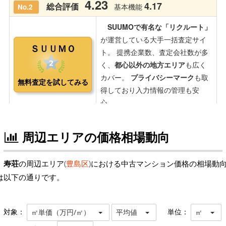
周辺エリアの価格相場動向
寿荘
の周辺エリア(
豊島区
)における中古マンション価格の相場動
は以下の通りです。
対象：
単位：
㎡単価（万円/㎡）
平均値
㎡