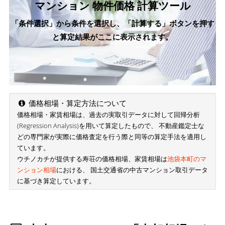
マンション 物件価格 計算ツール
「条件選択」から条件を選択し、「計算する」ボタンを押す
と算定結果がここに表示されます。
価格相場・算定方法について
価格相場・家賃相場は、過去の実取引データに対して回帰分析
(Regression Analysis)を用いて算定したもので、 不動産鑑定士な
どの専門家が実際に価格査定を行う際と同等の算定手法を適用し
ています。
ウチノカチが提供する寿荘の価格相場、家賃相場は
池袋本町のマ
ンション相場
における、 国土交通省の中古マンション取引データ
に基づき算定しています。