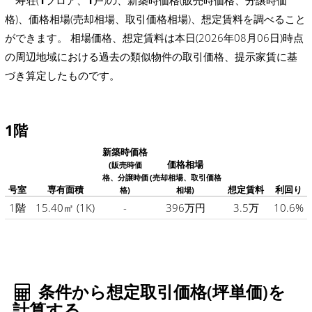
寿荘(
1
フロア、
1
戸)の、新築時価格(販売時価格、分譲時価
格)、価格相場(売却相場、取引価格相場)、想定賃料を調べること
ができます。 相場価格、想定賃料は本日(2026年08月06日)時点
の周辺地域における過去の類似物件の取引価格、提示家賃に基
づき算定したものです。
1階
新築時価格
価格相場
(販売時価
格、分譲時価
(売却相場、取引価格
号室
専有面積
想定賃料
利回り
格)
相場)
1階
15.40㎡
(1K)
-
396万円
3.5万
10.6%
条件から想定取引価格(坪単価)を
計算する