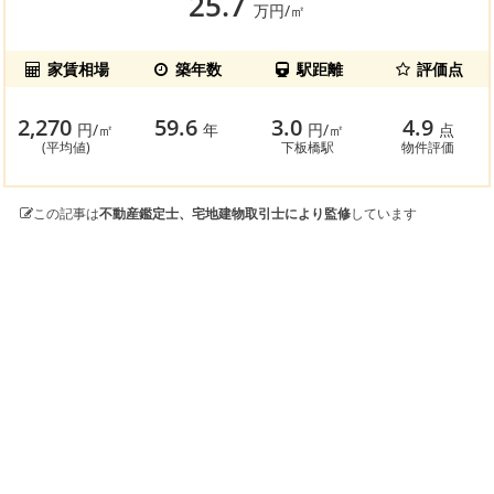
25.7
万円/㎡
家賃相場
築年数
駅距離
評価点
2,270
59.6
3.0
4.9
円/㎡
年
円/㎡
点
(平均値)
下板橋駅
物件評価
この記事は
不動産鑑定士、宅地建物取引士により監修
しています