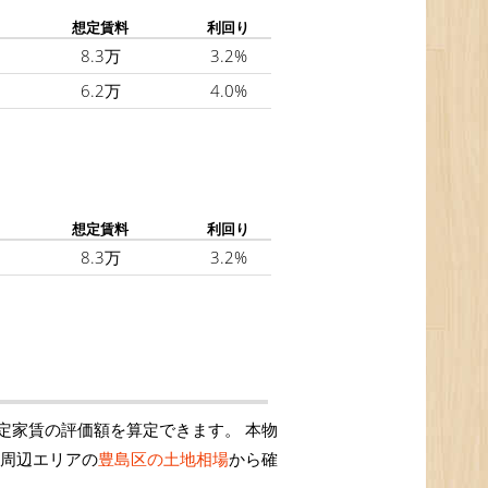
想定賃料
利回り
8.3万
3.2%
6.2万
4.0%
想定賃料
利回り
8.3万
3.2%
定家賃の評価額を算定できます。 本物
、周辺エリアの
豊島区の土地相場
から確