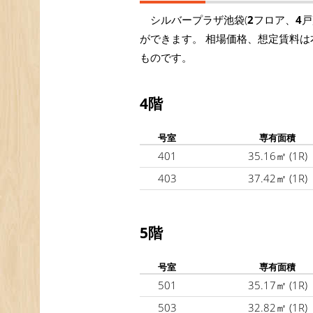
シルバープラザ池袋(
2
フロア、
4
戸
ができます。 相場価格、想定賃料は
ものです。
4階
号室
専有面積
401
35.16㎡
(1R)
403
37.42㎡
(1R)
5階
号室
専有面積
501
35.17㎡
(1R)
503
32.82㎡
(1R)