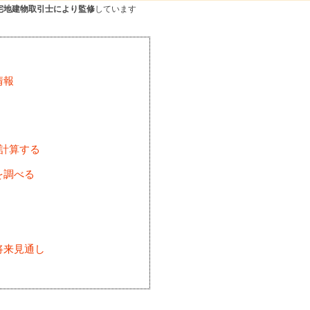
宅地建物取引士により監修
しています
情報
を計算する
を調べる
将来見通し
)