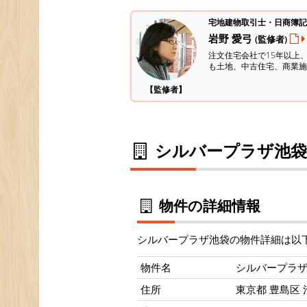
宅地建物取引士・日商簿記
岩野 愛弓
(監修者)
注文住宅会社で15年以上
も土地、中古住宅、商業施
【監修者】
シルバープラザ池袋
物件の詳細情報
シルバープラザ池袋の物件詳細は以
物件名
シルバープラ
住所
東京都 豊島区 池