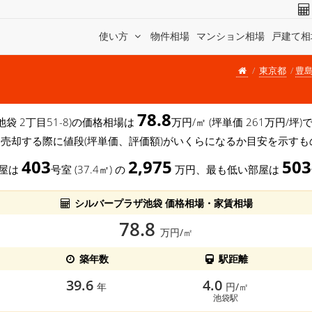
使い方
物件相場
マンション相場
戸建て相
東京都
豊
78.8
池袋 2丁目51-8)の価格相場は
万円/㎡ (坪単価 261万円/
を売却する際に値段(坪単価、評価額)がいくらになるか目安を示すも
403
2,975
503
部屋は
号室 (37.4㎡) の
万円、最も低い部屋は
シルバープラザ池袋 価格相場・家賃相場
78.8
万円/㎡
築年数
駅距離
39.6
4.0
年
円/㎡
池袋駅