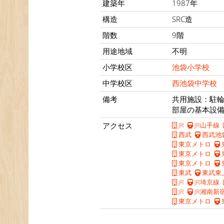
建築年
1987年
構造
SRC造
階数
9階
用途地域
不明
小学校区
池袋小学校
中学校区
西池袋中学校
備考
共用施設：駐
部屋の基本設
アクセス
JR
JR山手線
西武
西武池
東京メトロ
東京メトロ
東京メトロ
東武
東武東
JR
JR埼京線
JR
JR湘南新
東京メトロ