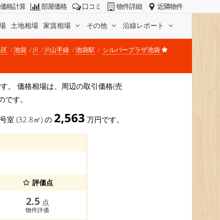
価格計算
部屋価格
口コミ
物件詳細
近隣物件
場
土地相場
家賃相場
その他
沿線レポート
島区
池袋
JR
JR山手線
池袋駅
シルバープラザ池袋
坪)です。 価格相場は、周辺の取引価格(売
のです。
2,563
号室 (32.8㎡) の
万円です。
評価点
2.5
点
物件評価