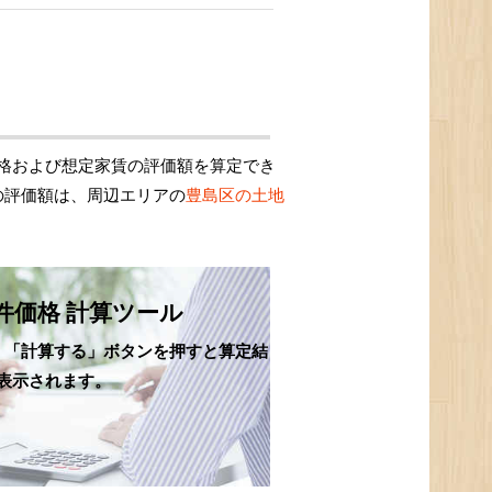
格および想定家賃の評価額を算定でき
の評価額は、周辺エリアの
豊島区の土地
件価格 計算ツール
、「計算する」ボタンを押すと算定結
表示されます。