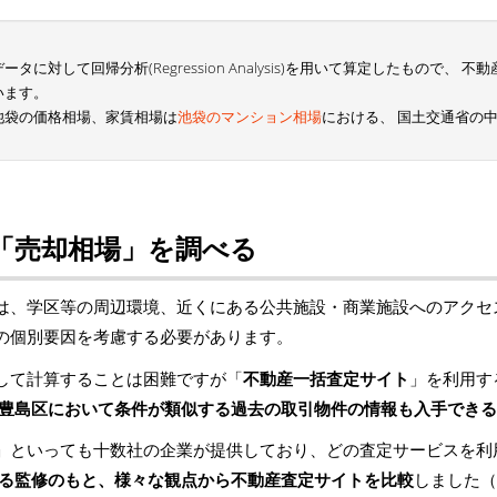
に対して回帰分析(Regression Analysis)を用いて算定したもので、
います。
池袋の価格相場、家賃相場は
池袋のマンション相場
における、 国土交通省の
「売却相場」を調べる
は、学区等の周辺環境、近くにある公共施設・商業施設へのアクセ
の個別要因を考慮する必要があります。
して計算することは困難ですが「
不動産一括査定サイト
」を利用す
豊島区において条件が類似する過去の取引物件の情報も入手できる
」といっても十数社の企業が提供しており、どの査定サービスを利
る監修のもと、様々な観点から不動産査定サイトを比較
しました（