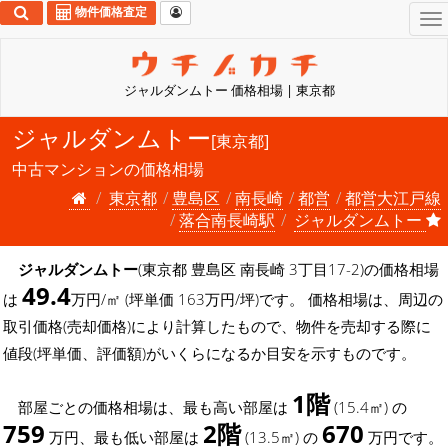
物件価格査定
To
na
ジャルダンムトー 価格相場 | 東京都
ジャルダンムトー
[東京都]
中古マンションの価格相場
東京都
豊島区
南長崎
都営
都営大江戸線
落合南長崎駅
ジャルダンムトー
ジャルダンムトー
(東京都 豊島区 南長崎 3丁目17-2)の価格相場
49.4
は
万円/㎡ (坪単価 163万円/坪)です。 価格相場は、周辺の
取引価格(売却価格)により計算したもので、物件を売却する際に
値段(坪単価、評価額)がいくらになるか目安を示すものです。
1階
部屋ごとの価格相場は、最も高い部屋は
(15.4㎡) の
759
2階
670
万円、最も低い部屋は
(13.5㎡) の
万円です。