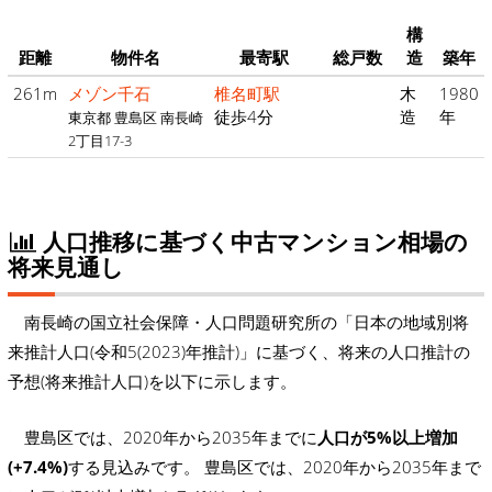
構
距離
物件名
最寄駅
総戸数
造
築年
261m
メゾン千石
椎名町駅
木
1980
徒歩4分
造
年
東京都 豊島区 南長崎
2丁目17-3
人口推移に基づく中古マンション相場の
将来見通し
南長崎の国立社会保障・人口問題研究所の「日本の地域別将
来推計人口(令和5(2023)年推計)」に基づく、将来の人口推計の
予想(将来推計人口)を以下に示します。
豊島区では、2020年から2035年までに
人口が5%以上増加
(+7.4%)
する見込みです。 豊島区では、2020年から2035年まで