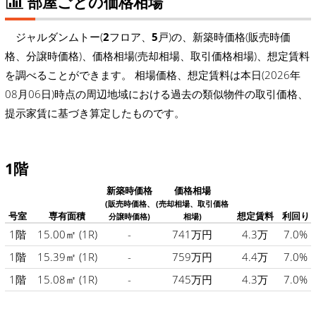
部屋ごとの価格相場
ジャルダンムトー(
2
フロア、
5
戸)の、新築時価格(販売時価
格、分譲時価格)、価格相場(売却相場、取引価格相場)、想定賃料
を調べることができます。 相場価格、想定賃料は本日(2026年
08月06日)時点の周辺地域における過去の類似物件の取引価格、
提示家賃に基づき算定したものです。
1階
新築時価格
価格相場
(販売時価格、
(売却相場、取引価格
号室
専有面積
想定賃料
利回り
分譲時価格)
相場)
1階
15.00㎡
(1R)
-
741万円
4.3万
7.0%
1階
15.39㎡
(1R)
-
759万円
4.4万
7.0%
1階
15.08㎡
(1R)
-
745万円
4.3万
7.0%