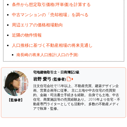
条件から想定取引価格(坪単価)を計算する
中古マンションの「売却相場」を調べる
周辺エリアの価格相場動向
近隣の物件情報
人口推移に基づく不動産相場の将来見通し
南長崎の将来人口推計(人口の予測)
宅地建物取引士・日商簿記2級
岩野 愛弓
(監修者)
注文住宅会社で15年以上、不動産売買、建築デザイン企
画、営業企画等に従事。 主に土地や中古住宅の売買契
約、金融・司法書士手続きを経験。
自身でも土地、中古
住宅、商業施設等の売買経験あり。 2016年より住宅・不
【監修者】
動産専門ライターとしても活動中。 多数の不動産メディ
アで執筆・監修。