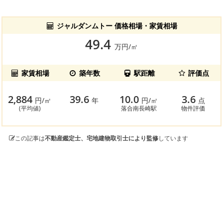
ジャルダンムトー 価格相場・家賃相場
49.4
万円/㎡
家賃相場
築年数
駅距離
評価点
2,884
39.6
10.0
3.6
円/㎡
年
円/㎡
点
(平均値)
落合南長崎駅
物件評価
この記事は
不動産鑑定士、宅地建物取引士により監修
しています