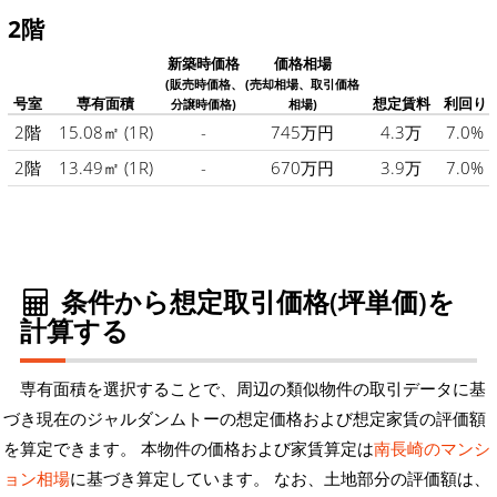
2階
新築時価格
価格相場
(販売時価格、
(売却相場、取引価格
号室
専有面積
想定賃料
利回り
分譲時価格)
相場)
2階
15.08㎡
(1R)
-
745万円
4.3万
7.0%
2階
13.49㎡
(1R)
-
670万円
3.9万
7.0%
条件から想定取引価格(坪単価)を
計算する
専有面積を選択することで、周辺の類似物件の取引データに基
づき現在のジャルダンムトーの想定価格および想定家賃の評価額
を算定できます。 本物件の価格および家賃算定は
南長崎のマンシ
ョン相場
に基づき算定しています。 なお、土地部分の評価額は、