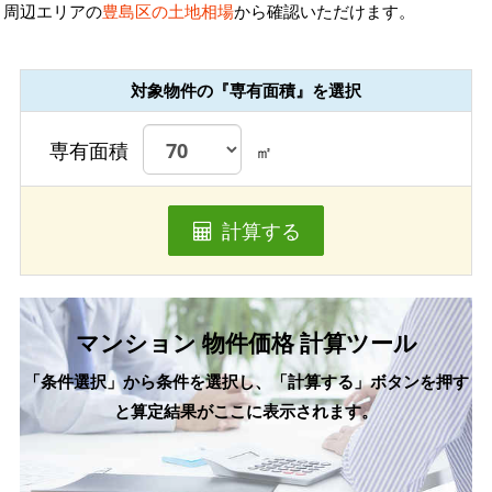
周辺エリアの
豊島区の土地相場
から確認いただけます。
対象物件の『専有面積』を選択
専有面積
㎡
計算する
マンション 物件価格 計算ツール
「条件選択」から条件を選択し、「計算する」ボタンを押す
と算定結果がここに表示されます。