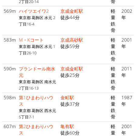
骨
2丁目20-14
569m
ハイツエイワ2
京成金町駅
軽
2002
徒歩44分
量
年
東京都 葛飾区 水元 2
鉄
丁目16-4
骨
583m
M・Kコート
京成高砂駅
軽
2001
徒歩59分
量
年
東京都 葛飾区 水元 1
鉄
丁目26-10
骨
590m
プランドール南水
京成金町駅
軽
2011
元
徒歩25分
量
年
鉄
東京都 葛飾区 南水元
骨
2丁目16-13
598m
第1ひまわりハウ
金町駅
軽
1987
ス
徒歩37分
量
年
鉄
東京都 葛飾区 西水元
骨
5丁目7-1
607m
第2ひまわりハウ
亀有駅
軽
2001
ス
徒歩60分
量
年