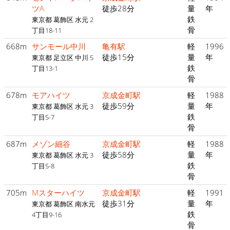
ツA
徒歩28分
量
年
鉄
東京都 葛飾区 水元 2
骨
丁目18-11
668m
サンモール中川
亀有駅
軽
1996
徒歩15分
量
年
東京都 足立区 中川 5
鉄
丁目13-1
骨
678m
モアハイツ
京成金町駅
軽
1988
徒歩59分
量
年
東京都 葛飾区 水元 3
鉄
丁目5-7
骨
687m
メゾン細谷
京成金町駅
軽
1988
徒歩58分
量
年
東京都 葛飾区 水元 3
鉄
丁目5-8
骨
705m
Mスターハイツ
京成金町駅
軽
1991
徒歩31分
量
年
東京都 葛飾区 南水元
鉄
4丁目9-16
骨