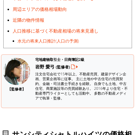
周辺エリアの価格相場動向
近隣の物件情報
人口推移に基づく不動産相場の将来見通し
水元の将来人口推計(人口の予測)
宅地建物取引士・日商簿記2級
岩野 愛弓
(監修者)
注文住宅会社で15年以上、不動産売買、建築デザイン企
画、営業企画等に従事。 主に土地や中古住宅の売買契
約、金融・司法書士手続きを経験。
自身でも土地、中古
住宅、商業施設等の売買経験あり。 2016年より住宅・不
【監修者】
動産専門ライターとしても活動中。 多数の不動産メディ
アで執筆・監修。
サンシティシャトルハイツの価格相