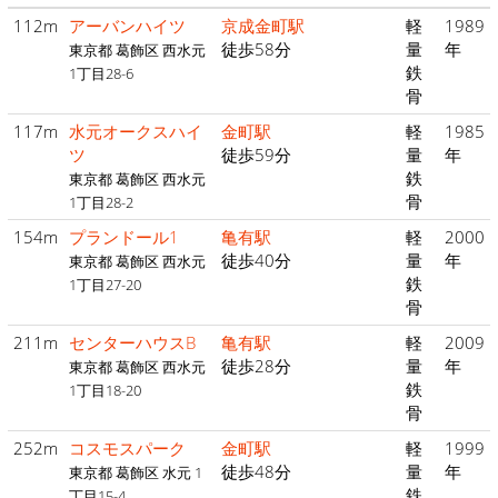
112m
アーバンハイツ
京成金町駅
軽
1989
徒歩58分
量
年
東京都 葛飾区 西水元
鉄
1丁目28-6
骨
117m
水元オークスハイ
金町駅
軽
1985
ツ
徒歩59分
量
年
鉄
東京都 葛飾区 西水元
骨
1丁目28-2
154m
プランドール1
亀有駅
軽
2000
徒歩40分
量
年
東京都 葛飾区 西水元
鉄
1丁目27-20
骨
211m
センターハウスB
亀有駅
軽
2009
徒歩28分
量
年
東京都 葛飾区 西水元
鉄
1丁目18-20
骨
252m
コスモスパーク
金町駅
軽
1999
徒歩48分
量
年
東京都 葛飾区 水元 1
鉄
丁目15-4