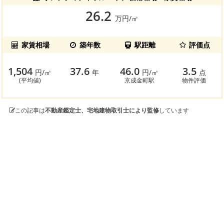
26.2
万円/㎡
家賃相場
築年数
駅距離
評価点
1,504
37.6
46.0
3.5
円/㎡
年
円/㎡
点
(平均値)
京成金町駅
物件評価
この記事は
不動産鑑定士、宅地建物取引士により監修
しています