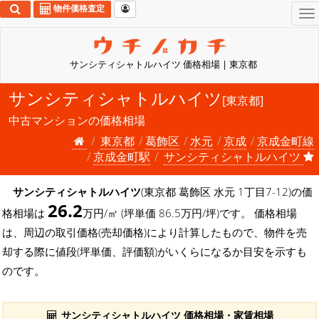
物件価格査定
To
na
サンシティシャトルハイツ 価格相場 | 東京都
サンシティシャトルハイツ
[東京都]
中古マンションの価格相場
東京都
葛飾区
水元
京成
京成金町線
京成金町駅
サンシティシャトルハイツ
サンシティシャトルハイツ
(東京都 葛飾区 水元 1丁目7-12)の価
26.2
格相場は
万円/㎡ (坪単価 86.5万円/坪)です。 価格相場
は、周辺の取引価格(売却価格)により計算したもので、物件を売
却する際に値段(坪単価、評価額)がいくらになるか目安を示すも
のです。
サンシティシャトルハイツ 価格相場・家賃相場