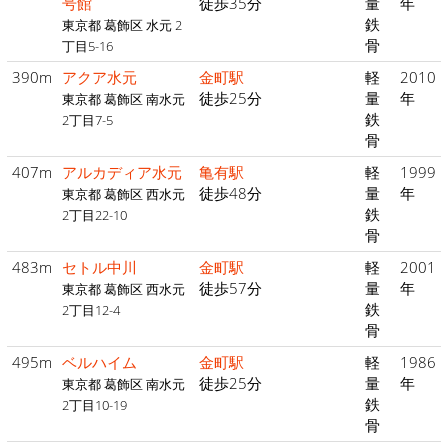
号館
徒歩35分
量
年
鉄
東京都 葛飾区 水元 2
骨
丁目5-16
390m
アクア水元
金町駅
軽
2010
徒歩25分
量
年
東京都 葛飾区 南水元
鉄
2丁目7-5
骨
407m
アルカディア水元
亀有駅
軽
1999
徒歩48分
量
年
東京都 葛飾区 西水元
鉄
2丁目22-10
骨
483m
セトル中川
金町駅
軽
2001
徒歩57分
量
年
東京都 葛飾区 西水元
鉄
2丁目12-4
骨
495m
ベルハイム
金町駅
軽
1986
徒歩25分
量
年
東京都 葛飾区 南水元
鉄
2丁目10-19
骨