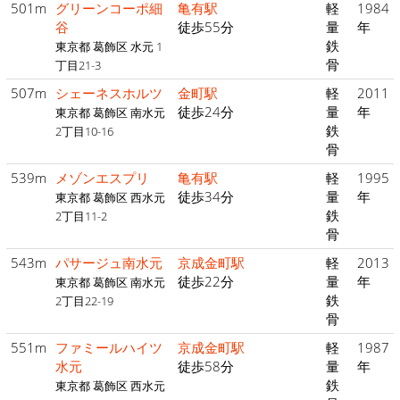
501m
グリーンコーポ細
亀有駅
軽
1984
谷
徒歩55分
量
年
鉄
東京都 葛飾区 水元 1
骨
丁目21-3
507m
シェーネスホルツ
金町駅
軽
2011
徒歩24分
量
年
東京都 葛飾区 南水元
鉄
2丁目10-16
骨
539m
メゾンエスプリ
亀有駅
軽
1995
徒歩34分
量
年
東京都 葛飾区 西水元
鉄
2丁目11-2
骨
543m
パサージュ南水元
京成金町駅
軽
2013
徒歩22分
量
年
東京都 葛飾区 南水元
鉄
2丁目22-19
骨
551m
ファミールハイツ
京成金町駅
軽
1987
水元
徒歩58分
量
年
鉄
東京都 葛飾区 西水元