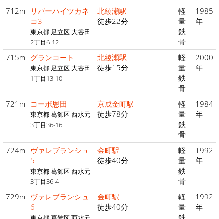
712m
リバーハイツカネ
北綾瀬駅
軽
1985
コ3
徒歩22分
量
年
鉄
東京都 足立区 大谷田
骨
2丁目6-12
715m
グランコート
北綾瀬駅
軽
2000
徒歩15分
量
年
東京都 足立区 大谷田
鉄
1丁目13-10
骨
721m
コーポ恩田
京成金町駅
軽
1984
徒歩78分
量
年
東京都 葛飾区 西水元
鉄
3丁目36-16
骨
724m
ヴァレブランシュ
金町駅
軽
1992
5
徒歩40分
量
年
鉄
東京都 葛飾区 西水元
骨
3丁目36-4
729m
ヴァレブランシュ
金町駅
軽
1992
6
徒歩40分
量
年
鉄
東京都 葛飾区 西水元