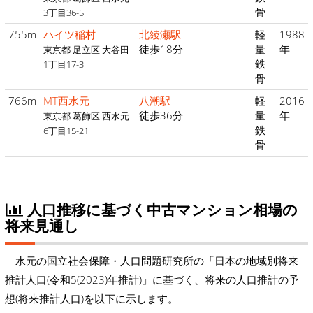
骨
3丁目36-5
755m
ハイツ稲村
北綾瀬駅
軽
1988
徒歩18分
量
年
東京都 足立区 大谷田
鉄
1丁目17-3
骨
766m
MT西水元
八潮駅
軽
2016
徒歩36分
量
年
東京都 葛飾区 西水元
鉄
6丁目15-21
骨
人口推移に基づく中古マンション相場の
将来見通し
水元の国立社会保障・人口問題研究所の「日本の地域別将来
推計人口(令和5(2023)年推計)」に基づく、将来の人口推計の予
想(将来推計人口)を以下に示します。