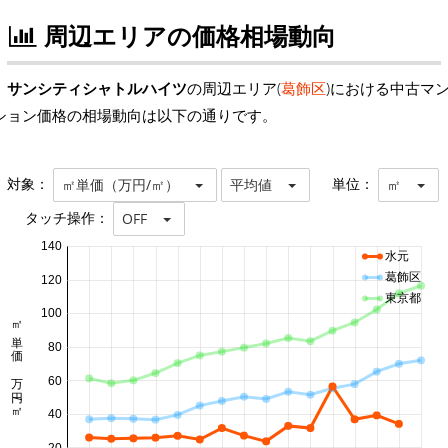
周辺エリアの価格相場動向
サンシティシャトルハイツ
の周辺エリア(
葛飾区
)における中古マ
ション価格の相場動向は以下の通りです。
対象：
単位：
㎡単価（万円/㎡）
平均値
㎡
タッチ操作：
OFF
140
水元
葛飾区
120
東京都
100
㎡単価 万円/㎡
80
60
40