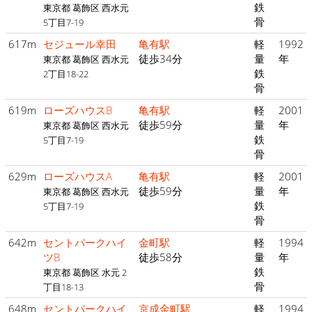
鉄
東京都 葛飾区 西水元
骨
5丁目7-19
617m
セジュール幸田
亀有駅
軽
1992
徒歩34分
量
年
東京都 葛飾区 西水元
鉄
2丁目18-22
骨
619m
ローズハウスB
亀有駅
軽
2001
徒歩59分
量
年
東京都 葛飾区 西水元
鉄
5丁目7-19
骨
629m
ローズハウスA
亀有駅
軽
2001
徒歩59分
量
年
東京都 葛飾区 西水元
鉄
5丁目7-19
骨
642m
セントパークハイ
金町駅
軽
1994
ツB
徒歩58分
量
年
鉄
東京都 葛飾区 水元 2
骨
丁目18-13
648m
セントパークハイ
京成金町駅
軽
1994