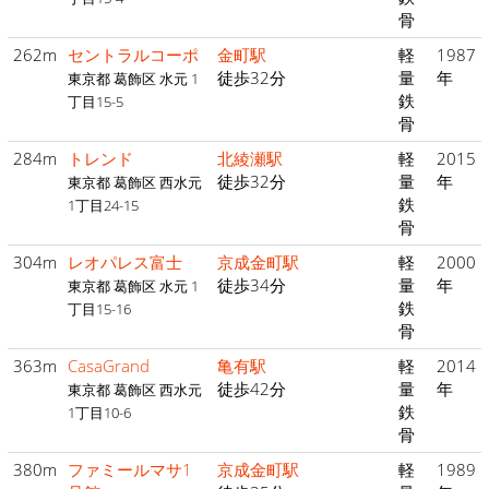
骨
262m
セントラルコーポ
金町駅
軽
1987
徒歩32分
量
年
東京都 葛飾区 水元 1
鉄
丁目15-5
骨
284m
トレンド
北綾瀬駅
軽
2015
徒歩32分
量
年
東京都 葛飾区 西水元
鉄
1丁目24-15
骨
304m
レオパレス富士
京成金町駅
軽
2000
徒歩34分
量
年
東京都 葛飾区 水元 1
鉄
丁目15-16
骨
363m
CasaGrand
亀有駅
軽
2014
徒歩42分
量
年
東京都 葛飾区 西水元
鉄
1丁目10-6
骨
380m
ファミールマサ1
京成金町駅
軽
1989