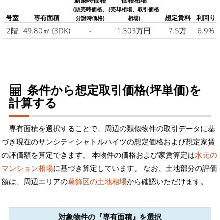
新築時価格
価格相場
(販売時価格、
(売却相場、取引価格
号室
専有面積
想定賃料
利回り
分譲時価格)
相場)
2階
49.80㎡
(3DK)
-
1,303万円
7.5万
6.9%
条件から想定取引価格(坪単価)を
計算する
専有面積を選択することで、周辺の類似物件の取引データに基
づき現在のサンシティシャトルハイツの想定価格および想定家賃
の評価額を算定できます。 本物件の価格および家賃算定は
水元の
マンション相場
に基づき算定しています。 なお、土地部分の評価
額は、周辺エリアの
葛飾区の土地相場
から確認いただけます。
対象物件の『専有面積』を選択