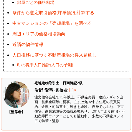
部屋ごとの価格相場
条件から想定取引価格(坪単価)を計算する
中古マンションの「売却相場」を調べる
周辺エリアの価格相場動向
近隣の物件情報
人口推移に基づく不動産相場の将来見通し
町の将来人口推計(人口の予測)
宅地建物取引士・日商簿記2級
岩野 愛弓
(監修者)
注文住宅会社で15年以上、不動産売買、建築デザイン企
画、営業企画等に従事。 主に土地や中古住宅の売買契
約、金融・司法書士手続きを経験。
自身でも土地、中古
住宅、商業施設等の売買経験あり。 2016年より住宅・不
【監修者】
動産専門ライターとしても活動中。 多数の不動産メディ
アで執筆・監修。