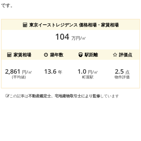
です。
東京イーストレジデンス 価格相場・家賃相場
104
万円/㎡
家賃相場
築年数
駅距離
評価点
2,861
13.6
1.0
2.5
円/㎡
年
円/㎡
点
(平均値)
町屋駅
物件評価
この記事は
不動産鑑定士、宅地建物取引士により監修
しています