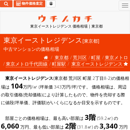
物件価格査定
To
na
東京イーストレジデンス 価格相場 | 東京都
東京イーストレジデンス
[東京都]
中古マンションの価格相場
東京都
荒川区
町屋
東京メトロ
東京メトロ千代田線
町屋駅
東京イーストレジデンス
東京イーストレジデンス
(東京都 荒川区 町屋 2丁目8-2)の価格相
104
場は
万円/㎡ (坪単価 343万円/坪)です。 価格相場は、周辺
の取引価格(売却価格)により計算したもので、物件を売却する際
に値段(坪単価、評価額)がいくらになるか目安を示すものです。
3階
部屋ごとの価格相場は、最も高い部屋は
(59.2㎡) の
6,060
2階
3,340
万円、最も低い部屋は
(31.8㎡) の
万円