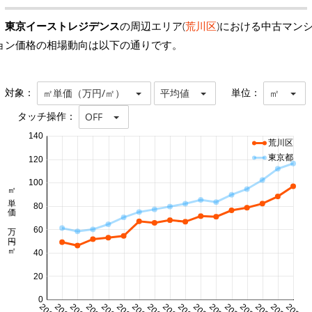
東京イーストレジデンス
の周辺エリア(
荒川区
)における中古マン
ョン価格の相場動向は以下の通りです。
対象：
単位：
㎡単価（万円/㎡）
平均値
㎡
タッチ操作：
OFF
140
荒川区
東京都
120
100
㎡単価 万円/㎡
80
60
40
20
0