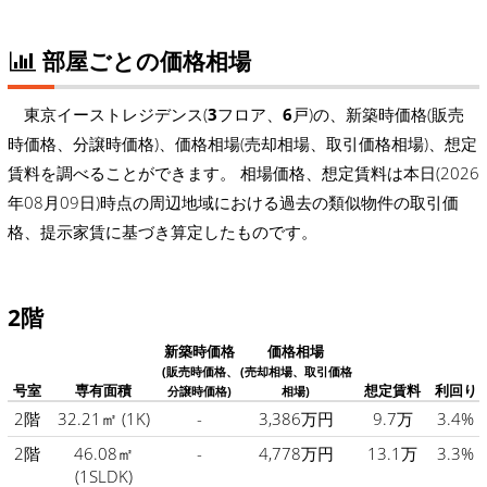
部屋ごとの価格相場
東京イーストレジデンス(
3
フロア、
6
戸)の、新築時価格(販売
時価格、分譲時価格)、価格相場(売却相場、取引価格相場)、想定
賃料を調べることができます。 相場価格、想定賃料は本日(2026
年08月09日)時点の周辺地域における過去の類似物件の取引価
格、提示家賃に基づき算定したものです。
2階
新築時価格
価格相場
(販売時価格、
(売却相場、取引価格
号室
専有面積
想定賃料
利回り
分譲時価格)
相場)
2階
32.21㎡
(1K)
-
3,386万円
9.7万
3.4%
2階
46.08㎡
-
4,778万円
13.1万
3.3%
(1SLDK)