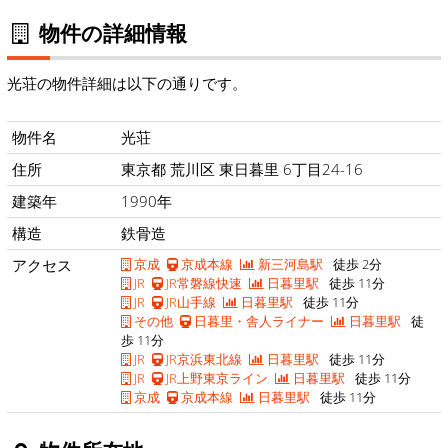
物件の詳細情報
光荘の物件詳細は以下の通りです。
物件名
光荘
住所
東京都 荒川区 東日暮里 6丁目24-16
建築年
1990年
構造
鉄骨造
アクセス
京成
京成本線
新三河島駅
徒歩 2分
JR
JR常磐線快速
日暮里駅
徒歩 11分
JR
JR山手線
日暮里駅
徒歩 11分
その他
日暮里・舎人ライナー
日暮里駅
徒
歩 11分
JR
JR京浜東北線
日暮里駅
徒歩 11分
JR
JR上野東京ライン
日暮里駅
徒歩 11分
京成
京成本線
日暮里駅
徒歩 11分