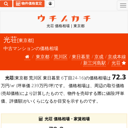
物件価格査定
To
na
光荘 価格相場 | 東京都
光荘
[東京都]
中古マンションの価格相場
東京都
荒川区
東日暮里
京成
京成本線
新三河島駅
光荘
72.3
光荘
(東京都 荒川区 東日暮里 6丁目24-16)の価格相場は
万円/㎡ (坪単価 239万円/坪)です。 価格相場は、周辺の取引価格
(売却価格)により計算したもので、物件を売却する際に値段(坪単
価、評価額)がいくらになるか目安を示すものです。
光荘 価格相場・家賃相場