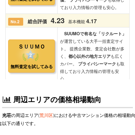
周辺エリアの価格相場動向
光荘
の周辺エリア(
荒川区
)における中古マンション価格の相場動
は以下の通りです。