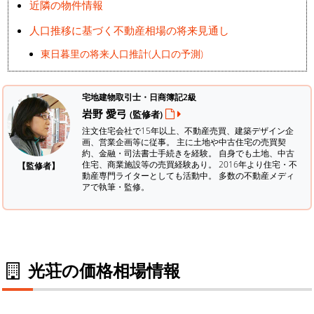
近隣の物件情報
人口推移に基づく不動産相場の将来見通し
東日暮里の将来人口推計(人口の予測)
宅地建物取引士・日商簿記2級
岩野 愛弓
(監修者)
注文住宅会社で15年以上、不動産売買、建築デザイン企
画、営業企画等に従事。 主に土地や中古住宅の売買契
約、金融・司法書士手続きを経験。
自身でも土地、中古
住宅、商業施設等の売買経験あり。 2016年より住宅・不
【監修者】
動産専門ライターとしても活動中。 多数の不動産メディ
アで執筆・監修。
光荘の価格相場情報