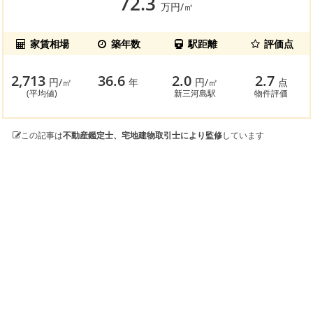
72.3
万円/㎡
家賃相場
築年数
駅距離
評価点
2,713
36.6
2.0
2.7
円/㎡
年
円/㎡
点
(平均値)
新三河島駅
物件評価
この記事は
不動産鑑定士、宅地建物取引士により監修
しています