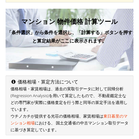
マンション 物件価格 計算ツール
「条件選択」から条件を選択し、「計算する」ボタンを押す
と算定結果がここに表示されます。
価格相場・算定方法について
価格相場・家賃相場は、過去の実取引データに対して回帰分析
(Regression Analysis)を用いて算定したもので、 不動産鑑定士な
どの専門家が実際に価格査定を行う際と同等の算定手法を適用し
ています。
ウチノカチが提供する光荘の価格相場、家賃相場は
東日暮里のマ
ンション相場
における、 国土交通省の中古マンション取引データ
に基づき算定しています。