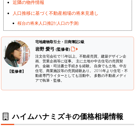
近隣の物件情報
人口推移に基づく不動産相場の将来見通し
桜台の将来人口推計(人口の予測)
宅地建物取引士・日商簿記2級
岩野 愛弓
(監修者)
注文住宅会社で15年以上、不動産売買、建築デザイン企
画、営業企画等に従事。 主に土地や中古住宅の売買契
約、金融・司法書士手続きを経験。
自身でも土地、中古
住宅、商業施設等の売買経験あり。 2016年より住宅・不
【監修者】
動産専門ライターとしても活動中。 多数の不動産メディ
アで執筆・監修。
ハイムハナミズキの価格相場情報