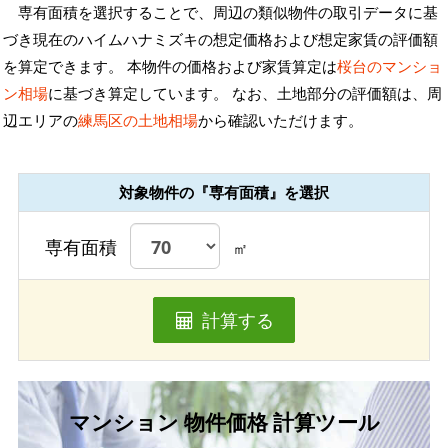
専有面積を選択することで、周辺の類似物件の取引データに基
づき現在のハイムハナミズキの想定価格および想定家賃の評価額
を算定できます。 本物件の価格および家賃算定は
桜台のマンショ
ン相場
に基づき算定しています。 なお、土地部分の評価額は、周
辺エリアの
練馬区の土地相場
から確認いただけます。
対象物件の『専有面積』を選択
専有面積
㎡
計算する
マンション 物件価格 計算ツール