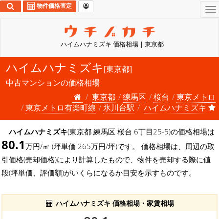
物件価格査定
To
na
ハイムハナミズキ 価格相場 | 東京都
ハイムハナミズキ
[東京都]
中古マンションの価格相場
東京都
練馬区
桜台
東京メトロ
東京メトロ有楽町線
氷川台駅
ハイムハナミズキ
ハイムハナミズキ
(東京都 練馬区 桜台 6丁目25-5)の価格相場は
80.1
万円/㎡ (坪単価 265万円/坪)です。 価格相場は、周辺の取
引価格(売却価格)により計算したもので、物件を売却する際に値
段(坪単価、評価額)がいくらになるか目安を示すものです。
ハイムハナミズキ 価格相場・家賃相場