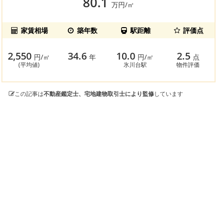
80.1
万円/㎡
家賃相場
築年数
駅距離
評価点
2,550
34.6
10.0
2.5
円/㎡
年
円/㎡
点
(平均値)
氷川台駅
物件評価
この記事は
不動産鑑定士、宅地建物取引士により監修
しています