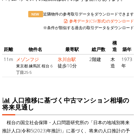
近隣物件の参考取引データをダウンロードできます
NEW
参考データ(CSV形式)のダウンロード
※条件が類似する過去の取引データをダウンロード
構
距離
物件名
最寄駅
総戸数
造
築年
11m
メゾンフジ
氷川台駅
2階建
木
1973
徒歩10分
造
年
東京都 練馬区 桜台 6
丁目25-5
人口推移に基づく中古マンション相場の
将来見通し
桜台の国立社会保障・人口問題研究所の「日本の地域別将来
推計人口(令和5(2023)年推計)」に基づく、将来の人口推計の予