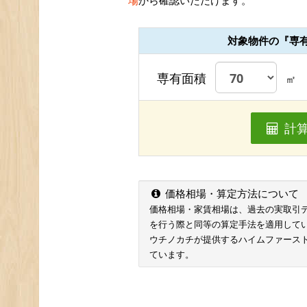
場
から確認いただけます。
対象物件の『専
専有面積
㎡
計
価格相場・算定方法について
価格相場・家賃相場は、過去の実取引データ
を行う際と同等の算定手法を適用して
ウチノカチが提供するハイムファース
ています。