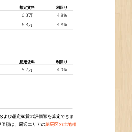
想定賃料
利回り
6.3万
4.8%
6.3万
4.8%
想定賃料
利回り
5.7万
4.9%
および想定家賃の評価額を算定できま
評価額は、周辺エリアの
練馬区の土地相