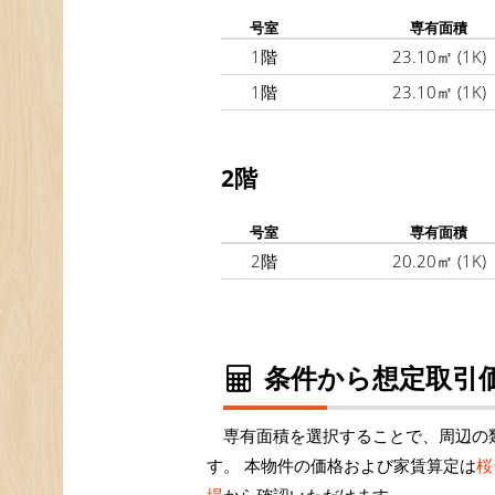
号室
専有面積
1階
23.10㎡
(1K)
1階
23.10㎡
(1K)
2階
号室
専有面積
2階
20.20㎡
(1K)
条件から想定取引価
専有面積を選択することで、周辺の
す。 本物件の価格および家賃算定は
桜