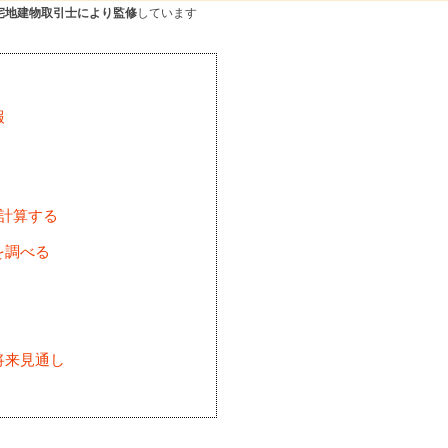
宅地建物取引士により監修
しています
報
を計算する
を調べる
将来見通し
)