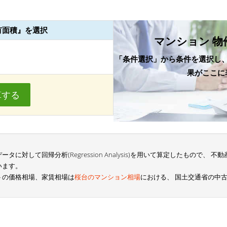
有面積』を選択
マンション 物
「条件選択」から条件を選択し
果がここに
算する
に対して回帰分析(Regression Analysis)を用いて算定したもので、
います。
トの価格相場、家賃相場は
桜台のマンション相場
における、 国土交通省の中