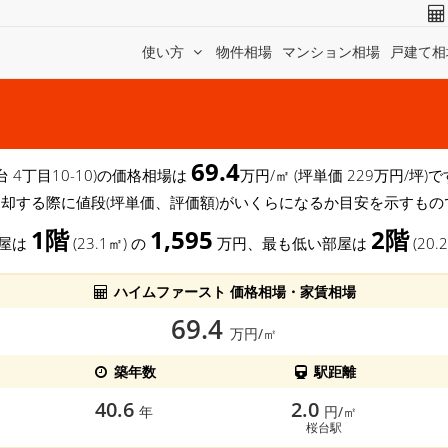
使い方
物件相場
マンション相場
戸建て相
69.4
台 4丁目10-10)の価格相場は
万円/㎡ (坪単価 229万円/坪
売却する際に値段(坪単価、評価額)がいくらになるか目安を示すもの
1階
1,595
2階
部屋は
(23.1㎡) の
万円、最も低い部屋は
(20.
ハイムファースト 価格相場・家賃相場
69.4
万円/㎡
築年数
駅距離
40.6
2.0
年
円/㎡
桜台駅