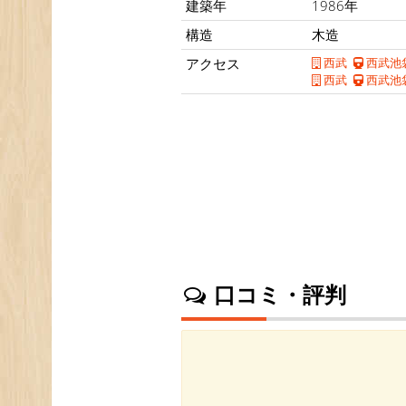
建築年
1986年
構造
木造
アクセス
西武
西武池
西武
西武池
口コミ・評判