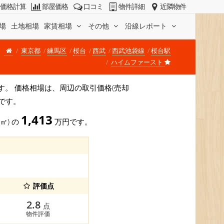
価格計算
部屋価格
口コミ
物件詳細
近隣物件
場
土地相場
家賃相場
その他
沿線レポート
東京都
練馬区
桜台
西武
西武池袋線
桜台駅
ハイムファースト
)です。 価格相場は、周辺の取引価格(売却
です。
1,413
2㎡) の
万円です。
評価点
2.8
点
物件評価