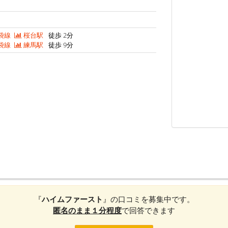
袋線
桜台駅
徒歩 2分
袋線
練馬駅
徒歩 9分
『
ハイムファースト
』の口コミを募集中です。
匿名のまま１分程度
で回答できます