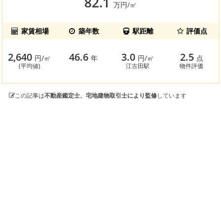
82.1
万円/㎡
家賃相場
築年数
駅距離
評価点
2,640
46.6
3.0
2.5
円/㎡
年
円/㎡
点
(平均値)
江古田駅
物件評価
この記事は
不動産鑑定士、宅地建物取引士により監修
しています