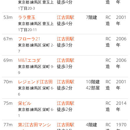
徒歩4分
造
年
東京都 練馬区 豊玉上
1丁目20-3
53m
ララ豊玉
江古田駅
7階建
RC
2001
徒歩4分
造
年
東京都 練馬区 豊玉上
1丁目20-11
67m
フローラ21
江古田駅
RC
2006
徒歩3分
造
年
東京都 練馬区 栄町 2-
7
69m
M&Tエコダ
江古田駅
RC
2006
徒歩3分
造
年
東京都 練馬区 栄町 9-
9
70m
レジェンド江古田
江古田駅
10階建
RC
2001
徒歩2分
42部屋
造
年
東京都 練馬区 栄町 6-
6
75m
栄ビル
江古田駅
RC
2014
徒歩2分
造
年
東京都 練馬区 栄町 6-
1
77m
第2江古田マンシ
江古田駅
4階建
RC
1970