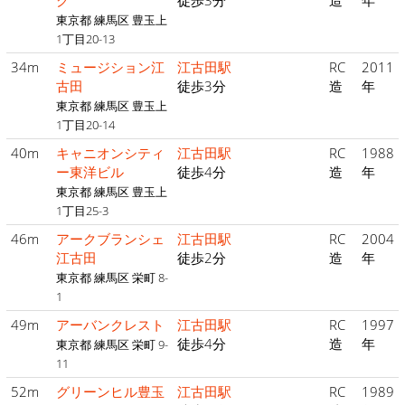
グ
徒歩3分
造
年
東京都 練馬区 豊玉上
1丁目20-13
34m
ミュージション江
江古田駅
RC
2011
古田
徒歩3分
造
年
東京都 練馬区 豊玉上
1丁目20-14
40m
キャニオンシティ
江古田駅
RC
1988
ー東洋ビル
徒歩4分
造
年
東京都 練馬区 豊玉上
1丁目25-3
46m
アークブランシェ
江古田駅
RC
2004
江古田
徒歩2分
造
年
東京都 練馬区 栄町 8-
1
49m
アーバンクレスト
江古田駅
RC
1997
徒歩4分
造
年
東京都 練馬区 栄町 9-
11
52m
グリーンヒル豊玉
江古田駅
RC
1989