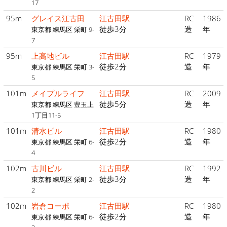
17
95m
グレイス江古田
江古田駅
RC
1986
徒歩3分
造
年
東京都 練馬区 栄町 9-
7
95m
上高地ビル
江古田駅
RC
1979
徒歩2分
造
年
東京都 練馬区 栄町 3-
5
101m
メイプルライフ
江古田駅
RC
2009
徒歩5分
造
年
東京都 練馬区 豊玉上
1丁目11-5
101m
清水ビル
江古田駅
RC
1980
徒歩2分
造
年
東京都 練馬区 栄町 6-
4
102m
古川ビル
江古田駅
RC
1992
徒歩3分
造
年
東京都 練馬区 栄町 2-
2
102m
岩倉コーポ
江古田駅
RC
1980
徒歩2分
造
年
東京都 練馬区 栄町 6-