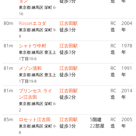
ョン
徒歩3分
造
年
東京都 練馬区 栄町 6-
16
80m
Rossetエコダ
江古田駅
RC
2004
徒歩3分
造
年
東京都 練馬区 栄町 9-
9
81m
シャトウ中村
江古田駅
RC
1978
徒歩3分
造
年
東京都 練馬区 豊玉上
1丁目10-6
81m
メゾン清和
江古田駅
RC
1991
徒歩3分
造
年
東京都 練馬区 豊玉上
1丁目19-8
81m
プリンセス-ライ
江古田駅
RC
2014
ン江古田
徒歩2分
造
年
東京都 練馬区 栄町 6-
2
85m
ロセット江古田
江古田駅
5階建
RC
2005
徒歩3分
22部屋
造
年
東京都 練馬区 栄町 9-
8