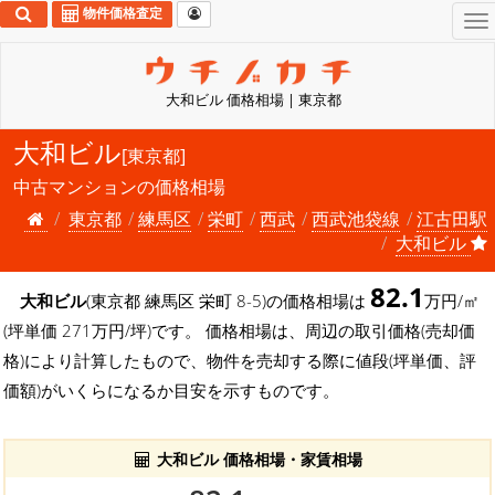
物件価格査定
To
na
大和ビル 価格相場 | 東京都
大和ビル
[東京都]
中古マンションの価格相場
東京都
練馬区
栄町
西武
西武池袋線
江古田駅
大和ビル
82.1
大和ビル
(東京都 練馬区 栄町 8-5)の価格相場は
万円/㎡
(坪単価 271万円/坪)です。 価格相場は、周辺の取引価格(売却価
格)により計算したもので、物件を売却する際に値段(坪単価、評
価額)がいくらになるか目安を示すものです。
大和ビル 価格相場・家賃相場