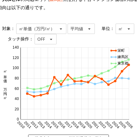
動向は以下の通りです。
対象：
単位：
㎡単価（万円/㎡）
平均値
㎡
タッチ操作：
OFF
140
栄町
練馬区
120
東京都
100
㎡単価 万円/㎡
80
60
40
20
0
2010
2011
2012
2013
2014
2015
2016
2017
2018
2019
2020
2021
2022
2023
2024
2025
2026