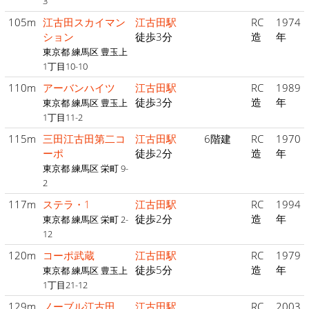
3
105m
江古田スカイマン
江古田駅
RC
1974
ション
徒歩3分
造
年
東京都 練馬区 豊玉上
1丁目10-10
110m
アーバンハイツ
江古田駅
RC
1989
徒歩3分
造
年
東京都 練馬区 豊玉上
1丁目11-2
115m
三田江古田第二コ
江古田駅
6階建
RC
1970
ーポ
徒歩2分
造
年
東京都 練馬区 栄町 9-
2
117m
ステラ・1
江古田駅
RC
1994
徒歩2分
造
年
東京都 練馬区 栄町 2-
12
120m
コーポ武蔵
江古田駅
RC
1979
徒歩5分
造
年
東京都 練馬区 豊玉上
1丁目21-12
129m
ノーブル江古田
江古田駅
RC
2003