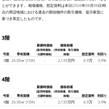
とができます。 相場価格、想定賃料は本日(2026年08月08日)時
点の周辺地域における過去の類似物件の取引価格、提示家賃に
基づき算定したものです。
3階
新築時価格
価格相場
(販売時価格、
(売却相場、取引価格
号室
専有面積
想定賃料
利回り
分譲時価格)
相場)
3階
26.00㎡
(1DK)
-
2,135万円
6.9万
3.9%
4階
新築時価格
価格相場
(販売時価格、
(売却相場、取引価格
号室
専有面積
想定賃料
利回り
分譲時価格)
相場)
4階
26.00㎡
(1DK)
-
2,135万円
6.9万
3.9%