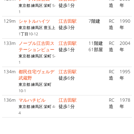
徒歩1分
造
年
東京都 練馬区 栄町 5-
1
129m
シャトルハイツ
江古田駅
7階建
RC
1990
徒歩3分
造
年
東京都 練馬区 豊玉上
1丁目10-12
133m
ノーブル江古田ス
江古田駅
11階建
RC
2004
テーションビュー
徒歩1分
61部屋
造
年
東京都 練馬区 栄町 5-
1
134m
都民住宅ヴェルデ
江古田駅
RC
1995
武蔵野
徒歩6分
造
年
東京都 練馬区 栄町
10-1
136m
マルハチビル
江古田駅
RC
1978
徒歩1分
造
年
東京都 練馬区 栄町 4-
4