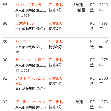
85m
ガリシア江古田
江古田駅
5階建
RC
2010
徒歩3分
39部屋
造
年
東京都 練馬区 豊玉上
1丁目10-5
88m
三木家ビル
江古田駅
RC
1995
徒歩2分
造
年
東京都 練馬区 栄町 3-
5
89m
セレス21
江古田駅
RC
1992
徒歩2分
造
年
東京都 練馬区 栄町 2-
10
90m
サン・ハイム豊玉
江古田駅
RC
1978
徒歩4分
造
年
東京都 練馬区 豊玉上
1丁目20-8
92m
アクトフォルム江
江古田駅
RC
2003
古田
徒歩1分
造
年
東京都 練馬区 栄町 6-
5
92m
江古田マンション
江古田駅
4階建
RC
1970
徒歩3分
造
年
東京都 練馬区 栄町 6-