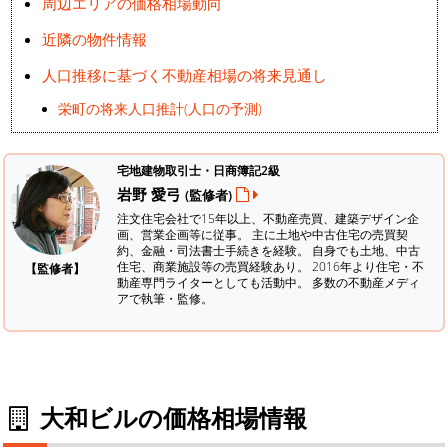
周辺エリアの価格相場動向
近隣の物件情報
人口推移に基づく不動産相場の将来見通し
栄町の将来人口推計(人口の予測)
宅地建物取引士・日商簿記2級
岩野 愛弓
(監修者)
注文住宅会社で15年以上、不動産売買、建築デザイン企
画、営業企画等に従事。 主に土地や中古住宅の売買契
約、金融・司法書士手続きを経験。
自身でも土地、中古
住宅、商業施設等の売買経験あり。 2016年より住宅・不
【監修者】
動産専門ライターとしても活動中。 多数の不動産メディ
アで執筆・監修。
大和ビルの価格相場情報