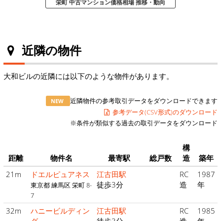
栄町 中古マンション価格相場 推移・動向
近隣の物件
大和ビルの近隣には以下のような物件があります。
近隣物件の参考取引データをダウンロードできます
NEW
参考データ(CSV形式)のダウンロード
※条件が類似する過去の取引データをダウンロード
構
距離
物件名
最寄駅
総戸数
造
築年
21m
ドエルピュアネス
江古田駅
RC
1987
徒歩3分
造
年
東京都 練馬区 栄町 8-
7
32m
ハニービルディン
江古田駅
RC
1985