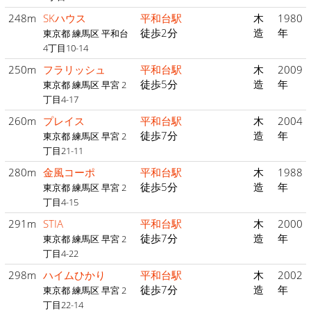
248m
SKハウス
平和台駅
木
1980
徒歩2分
造
年
東京都 練馬区 平和台
4丁目10-14
250m
フラリッシュ
平和台駅
木
2009
徒歩5分
造
年
東京都 練馬区 早宮 2
丁目4-17
260m
プレイス
平和台駅
木
2004
徒歩7分
造
年
東京都 練馬区 早宮 2
丁目21-11
280m
金風コーポ
平和台駅
木
1988
徒歩5分
造
年
東京都 練馬区 早宮 2
丁目4-15
291m
STIA
平和台駅
木
2000
徒歩7分
造
年
東京都 練馬区 早宮 2
丁目4-22
298m
ハイムひかり
平和台駅
木
2002
徒歩7分
造
年
東京都 練馬区 早宮 2
丁目22-14