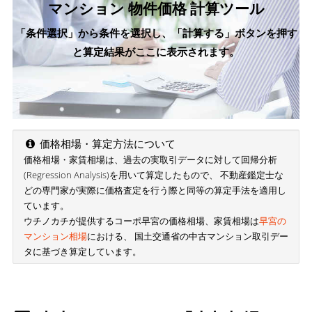
マンション 物件価格 計算ツール
「条件選択」から条件を選択し、「計算する」ボタンを押す
と算定結果がここに表示されます。
価格相場・算定方法について
価格相場・家賃相場は、過去の実取引データに対して回帰分析
(Regression Analysis)を用いて算定したもので、 不動産鑑定士な
どの専門家が実際に価格査定を行う際と同等の算定手法を適用し
ています。
ウチノカチが提供するコーポ早宮の価格相場、家賃相場は
早宮の
マンション相場
における、 国土交通省の中古マンション取引デー
タに基づき算定しています。