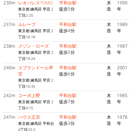
230m
レオパレスTOMO
平和台駅
木
1990
徒歩5分
造
年
東京都 練馬区 早宮 2
丁目2-25
237m
ルレーブ
平和台駅
木
1989
徒歩4分
造
年
東京都 練馬区 早宮 2
丁目18-18
238m
メゾン・ローズ
平和台駅
木
1987
徒歩5分
造
年
東京都 練馬区 早宮 2
丁目19-24
240m
スブランドール早
平和台駅
木
2001
宮
徒歩6分
造
年
東京都 練馬区 早宮 2
丁目10-33
242m
コーポ上野
平和台駅
木
1985
徒歩7分
造
年
東京都 練馬区 早宮 2
丁目4-15
247m
ハウス正宗
平和台駅
木
1978
徒歩3分
造
年
東京都 練馬区 平和台
4丁目23-3