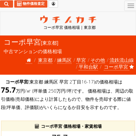
物件価格査定
To
na
コーポ早宮 価格相場 | 東京都
コーポ早宮
[東京都]
中古マンションの価格相場
東京都
練馬区
早宮
その他
流鉄流山線
平和台駅
コーポ早宮
コーポ早宮
(東京都 練馬区 早宮 2丁目16-17)の価格相場は
75.7
万円/㎡ (坪単価 250万円/坪)です。 価格相場は、周辺の取
引価格(売却価格)により計算したもので、物件を売却する際に値
段(坪単価、評価額)がいくらになるか目安を示すものです。
コーポ早宮 価格相場・家賃相場