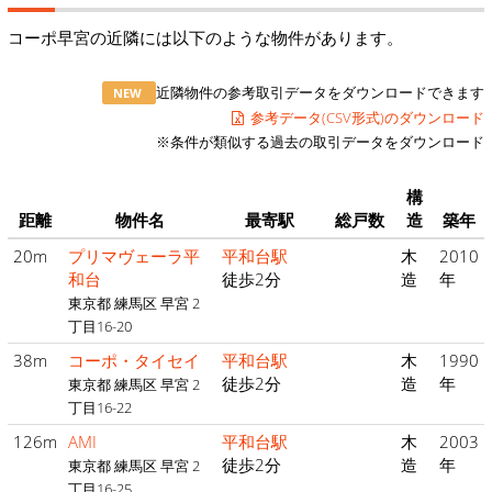
コーポ早宮の近隣には以下のような物件があります。
近隣物件の参考取引データをダウンロードできます
NEW
参考データ(CSV形式)のダウンロード
※条件が類似する過去の取引データをダウンロード
構
距離
物件名
最寄駅
総戸数
造
築年
20m
プリマヴェーラ平
平和台駅
木
2010
和台
徒歩2分
造
年
東京都 練馬区 早宮 2
丁目16-20
38m
コーポ・タイセイ
平和台駅
木
1990
徒歩2分
造
年
東京都 練馬区 早宮 2
丁目16-22
126m
AMI
平和台駅
木
2003
徒歩2分
造
年
東京都 練馬区 早宮 2
丁目16-25