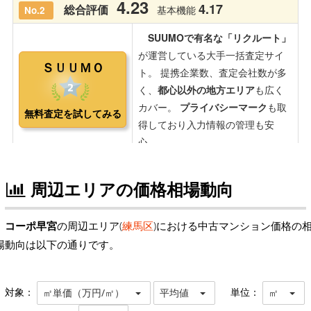
周辺エリアの価格相場動向
コーポ早宮
の周辺エリア(
練馬区
)における中古マンション価格の
場動向は以下の通りです。
対象：
単位：
㎡単価（万円/㎡）
平均値
㎡