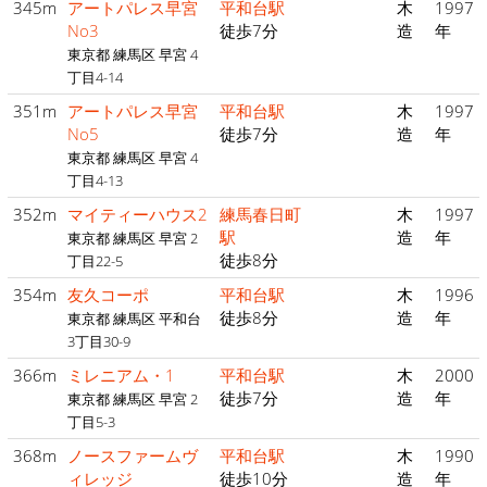
345m
アートパレス早宮
平和台駅
木
1997
No3
徒歩7分
造
年
東京都 練馬区 早宮 4
丁目4-14
351m
アートパレス早宮
平和台駅
木
1997
No5
徒歩7分
造
年
東京都 練馬区 早宮 4
丁目4-13
352m
マイティーハウス2
練馬春日町
木
1997
駅
造
年
東京都 練馬区 早宮 2
徒歩8分
丁目22-5
354m
友久コーポ
平和台駅
木
1996
徒歩8分
造
年
東京都 練馬区 平和台
3丁目30-9
366m
ミレニアム・1
平和台駅
木
2000
徒歩7分
造
年
東京都 練馬区 早宮 2
丁目5-3
368m
ノースファームヴ
平和台駅
木
1990
ィレッジ
徒歩10分
造
年