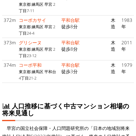
東京都 練馬区 早宮 2
丁目7-11
372m
コーポカサイ
平和台駅
木
1983
徒歩8分
造
年
東京都 練馬区 早宮 2
丁目24-4
373m
グリシーヌ
平和台駅
木
2011
徒歩8分
造
年
東京都 練馬区 早宮 2
丁目23-12
374m
コーポ平和
平和台駅
木
1979
徒歩3分
造
年
東京都 練馬区 平和台
4丁目21-2
人口推移に基づく中古マンション相場の
将来見通し
早宮の国立社会保障・人口問題研究所の「日本の地域別将来