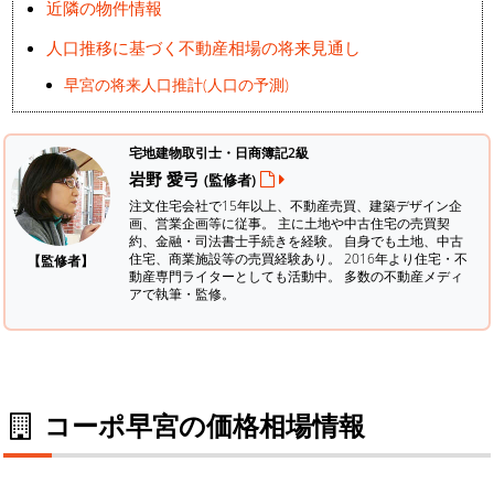
近隣の物件情報
人口推移に基づく不動産相場の将来見通し
早宮の将来人口推計(人口の予測)
宅地建物取引士・日商簿記2級
岩野 愛弓
(監修者)
注文住宅会社で15年以上、不動産売買、建築デザイン企
画、営業企画等に従事。 主に土地や中古住宅の売買契
約、金融・司法書士手続きを経験。
自身でも土地、中古
住宅、商業施設等の売買経験あり。 2016年より住宅・不
【監修者】
動産専門ライターとしても活動中。 多数の不動産メディ
アで執筆・監修。
コーポ早宮の価格相場情報