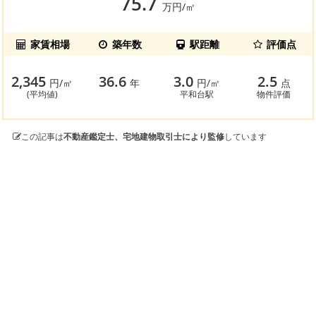
75.7
万円/㎡
家賃相場
築年数
駅距離
評価点
2,345
36.6
3.0
2.5
円/㎡
年
円/㎡
点
(平均値)
平和台駅
物件評価
この記事は
不動産鑑定士、宅地建物取引士により監修
しています