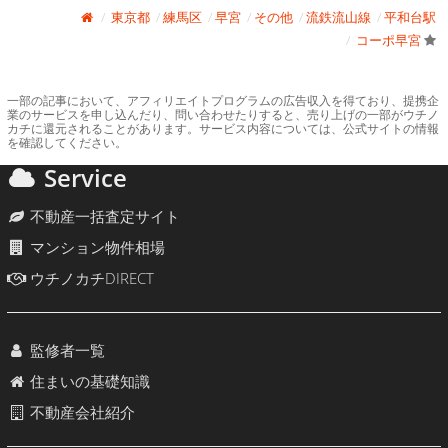
東京都
練馬区
早宮
その他
流鉄流山線
平和台駅
コーポ早宮
一部の記事において、アフィリエイトプログラムの広告収入を得ており、提携企
業のサービスを申し込んだり、問い合わせたりすると、売り上げの一部がウチノ
カチに還元されることがあります。サービス内容については、公式サイトの情報
を確認してください。
Service
不動産一括査定サイト
マンション物件相場
ウチノカチDIRECT
監修者一覧
住まいの基礎知識
不動産会社紹介