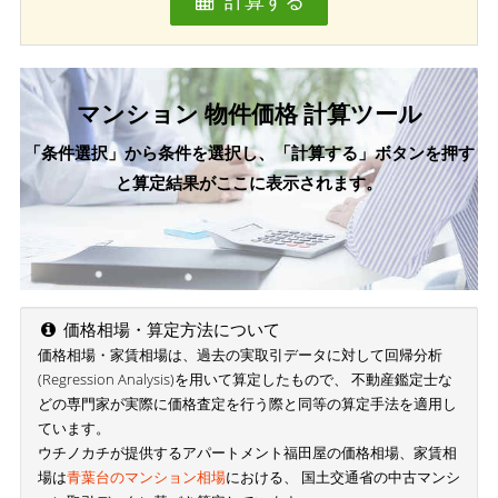
計算する
マンション 物件価格 計算ツール
「条件選択」から条件を選択し、「計算する」ボタンを押す
と算定結果がここに表示されます。
価格相場・算定方法について
価格相場・家賃相場は、過去の実取引データに対して回帰分析
(Regression Analysis)を用いて算定したもので、 不動産鑑定士な
どの専門家が実際に価格査定を行う際と同等の算定手法を適用し
ています。
ウチノカチが提供するアパートメント福田屋の価格相場、家賃相
場は
青葉台のマンション相場
における、 国土交通省の中古マンシ