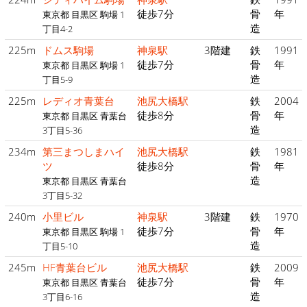
徒歩7分
骨
年
東京都 目黒区 駒場 1
造
丁目4-2
225m
ドムス駒場
神泉駅
3階建
鉄
1991
徒歩7分
骨
年
東京都 目黒区 駒場 1
造
丁目5-9
225m
レディオ青葉台
池尻大橋駅
鉄
2004
徒歩8分
骨
年
東京都 目黒区 青葉台
造
3丁目5-36
234m
第三まつしまハイ
池尻大橋駅
鉄
1981
ツ
徒歩8分
骨
年
造
東京都 目黒区 青葉台
3丁目5-32
240m
小里ビル
神泉駅
3階建
鉄
1970
徒歩7分
骨
年
東京都 目黒区 駒場 1
造
丁目5-10
245m
HF青葉台ビル
池尻大橋駅
鉄
2009
徒歩7分
骨
年
東京都 目黒区 青葉台
造
3丁目6-16