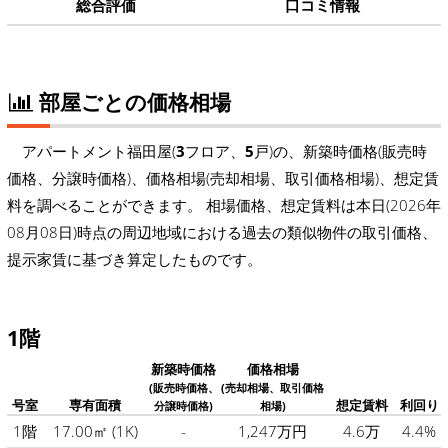
総合評価
口コミ情報
部屋ごとの価格相場
アパートメント福田屋(
3
フロア、
5
戸)の、新築時価格(販売時
価格、分譲時価格)、価格相場(売却相場、取引価格相場)、想定賃
料を調べることができます。 相場価格、想定賃料は本日(2026年
08月08日)時点の周辺地域における過去の類似物件の取引価格、
提示家賃に基づき算定したものです。
1階
新築時価格
価格相場
(販売時価格、
(売却相場、取引価格
号室
専有面積
想定賃料
利回り
分譲時価格)
相場)
1階
17.00㎡
(1K)
-
1,247万円
4.6万
4.4%