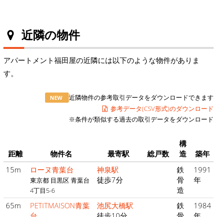
近隣の物件
アパートメント福田屋の近隣には以下のような物件がありま
す。
近隣物件の参考取引データをダウンロードできます
NEW
参考データ(CSV形式)のダウンロード
※条件が類似する過去の取引データをダウンロード
構
距離
物件名
最寄駅
総戸数
造
築年
15m
ローヌ青葉台
神泉駅
鉄
1991
徒歩7分
骨
年
東京都 目黒区 青葉台
造
4丁目5-6
65m
PETITMAISON青葉
池尻大橋駅
鉄
1984
台
徒歩10分
骨
年