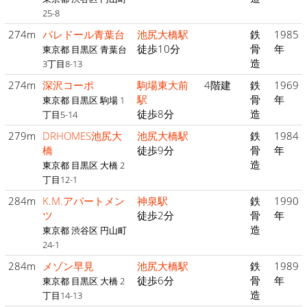
25-8
274m
パレドール青葉台
池尻大橋駅
鉄
1985
徒歩10分
骨
年
東京都 目黒区 青葉台
造
3丁目8-13
274m
深沢コーポ
駒場東大前
4階建
鉄
1969
駅
骨
年
東京都 目黒区 駒場 1
徒歩8分
造
丁目5-14
279m
DRHOMES池尻大
池尻大橋駅
鉄
1984
橋
徒歩9分
骨
年
造
東京都 目黒区 大橋 2
丁目12-1
284m
K.M.アパートメン
神泉駅
鉄
1990
ツ
徒歩2分
骨
年
造
東京都 渋谷区 円山町
24-1
284m
メゾン早見
池尻大橋駅
鉄
1989
徒歩6分
骨
年
東京都 目黒区 大橋 2
造
丁目14-13