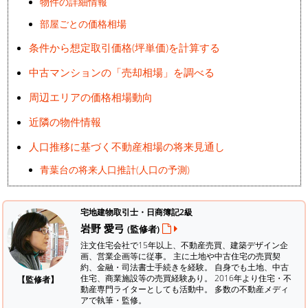
物件の詳細情報
部屋ごとの価格相場
条件から想定取引価格(坪単価)を計算する
中古マンションの「売却相場」を調べる
周辺エリアの価格相場動向
近隣の物件情報
人口推移に基づく不動産相場の将来見通し
青葉台の将来人口推計(人口の予測)
宅地建物取引士・日商簿記2級
岩野 愛弓
(監修者)
注文住宅会社で15年以上、不動産売買、建築デザイン企
画、営業企画等に従事。 主に土地や中古住宅の売買契
約、金融・司法書士手続きを経験。
自身でも土地、中古
住宅、商業施設等の売買経験あり。 2016年より住宅・不
【監修者】
動産専門ライターとしても活動中。 多数の不動産メディ
アで執筆・監修。