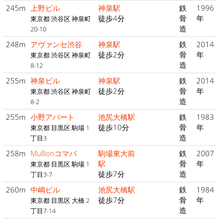
245m
上野ビル
神泉駅
鉄
1996
徒歩4分
骨
年
東京都 渋谷区 神泉町
造
20-10
248m
アヴァンセ渋谷
神泉駅
鉄
2014
徒歩2分
骨
年
東京都 渋谷区 神泉町
造
8-12
255m
神泉ビル
神泉駅
鉄
2014
徒歩2分
骨
年
東京都 渋谷区 神泉町
造
8-2
255m
小野アパート
池尻大橋駅
鉄
1983
徒歩10分
骨
年
東京都 目黒区 駒場 1
造
丁目3
258m
Mullionコマバ
駒場東大前
鉄
2007
駅
骨
年
東京都 目黒区 駒場 1
徒歩7分
造
丁目3-7
260m
中嶋ビル
池尻大橋駅
鉄
1984
徒歩7分
骨
年
東京都 目黒区 大橋 2
造
丁目7-14