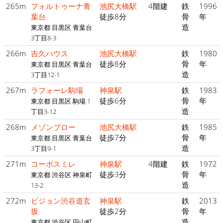
265m
フォルトゥーナ青
池尻大橋駅
4階建
鉄
1996
葉台
徒歩8分
骨
年
造
東京都 目黒区 青葉台
3丁目8-3
266m
吉久ハウス
池尻大橋駅
鉄
1980
徒歩8分
骨
年
東京都 目黒区 青葉台
造
3丁目12-1
267m
ラフォーレ駒場
神泉駅
鉄
1983
徒歩6分
骨
年
東京都 目黒区 駒場 1
造
丁目3-12
268m
メゾンブロー
池尻大橋駅
鉄
1985
徒歩7分
骨
年
東京都 目黒区 青葉台
造
3丁目9-1
271m
コーポスミレ
神泉駅
4階建
鉄
1972
徒歩3分
骨
年
東京都 渋谷区 神泉町
造
13-2
272m
ビジョン渋谷道玄
神泉駅
鉄
2013
坂
徒歩2分
骨
年
造
東京都 渋谷区 円山町