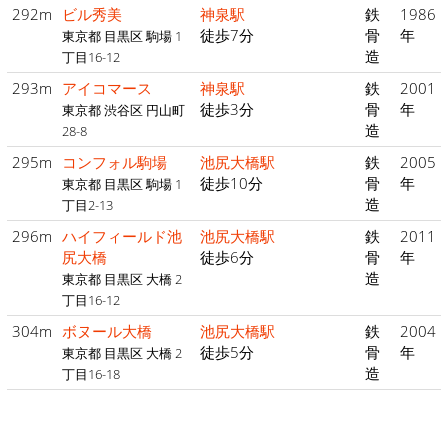
292m
ビル秀美
神泉駅
鉄
1986
徒歩7分
骨
年
東京都 目黒区 駒場 1
造
丁目16-12
293m
アイコマース
神泉駅
鉄
2001
徒歩3分
骨
年
東京都 渋谷区 円山町
造
28-8
295m
コンフォル駒場
池尻大橋駅
鉄
2005
徒歩10分
骨
年
東京都 目黒区 駒場 1
造
丁目2-13
296m
ハイフィールド池
池尻大橋駅
鉄
2011
尻大橋
徒歩6分
骨
年
造
東京都 目黒区 大橋 2
丁目16-12
304m
ボヌール大橋
池尻大橋駅
鉄
2004
徒歩5分
骨
年
東京都 目黒区 大橋 2
造
丁目16-18