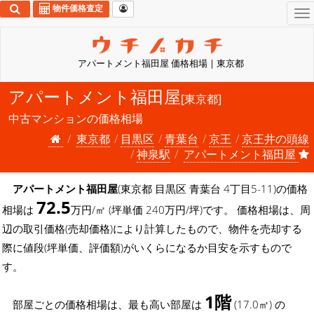
物件価格査定
To
na
アパートメント福田屋 価格相場 | 東京都
アパートメント福田屋
[東京都]
中古マンションの価格相場
東京都
目黒区
青葉台
京王
京王井の頭線
神泉駅
アパートメント福田屋
アパートメント福田屋
(東京都 目黒区 青葉台 4丁目5-11)の価格
72.5
相場は
万円/㎡ (坪単価 240万円/坪)です。 価格相場は、周
辺の取引価格(売却価格)により計算したもので、物件を売却する
際に値段(坪単価、評価額)がいくらになるか目安を示すもので
す。
1階
部屋ごとの価格相場は、最も高い部屋は
(17.0㎡) の