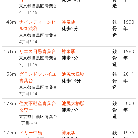
造
東京都 目黒区 青葉台
4丁目4-16
148m
ナインティーンヒ
神泉駅
鉄
1990
ルズ渋谷
徒歩5分
骨
年
造
東京都 目黒区 青葉台
4丁目3-14
151m
リエス目黒青葉台
神泉駅
鉄
1980
徒歩7分
骨
年
東京都 目黒区 青葉台
造
3丁目1-15
156m
グランドソレイユ
池尻大橋駅
鉄
2011
青葉台
徒歩13分
骨
年
造
東京都 目黒区 青葉台
3丁目1-14
178m
住友不動産青葉台
池尻大橋駅
鉄
2009
タワー
徒歩7分
骨
年
造
東京都 目黒区 青葉台
3丁目6-28
179m
ドミー中島
神泉駅
鉄
1976