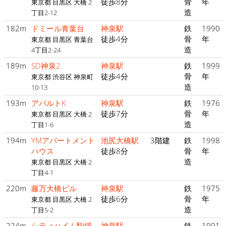
徒歩8分
骨
年
東京都 目黒区 大橋 2
造
丁目2-12
182m
ドミール青葉台
神泉駅
鉄
1990
徒歩4分
骨
年
東京都 目黒区 青葉台
造
4丁目2-24
189m
SD神泉2
神泉駅
鉄
1999
徒歩4分
骨
年
東京都 渋谷区 神泉町
造
10-13
193m
アパルトK
神泉駅
鉄
1976
徒歩7分
骨
年
東京都 目黒区 大橋 2
造
丁目1-6
194m
YMアパートメント
池尻大橋駅
3階建
鉄
1998
ハウス
徒歩8分
骨
年
造
東京都 目黒区 大橋 2
丁目4-1
220m
藤万大橋ビル
神泉駅
鉄
1975
徒歩6分
骨
年
東京都 目黒区 大橋 2
造
丁目5-2
224m
シティハイム駒場
神泉駅
鉄
1991