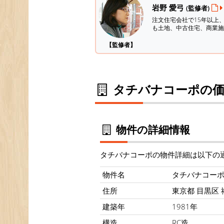
岩野 愛弓
(監修者)
注文住宅会社で15年以上
も土地、中古住宅、商業施
【監修者】
タチバナコーポの価
物件の詳細情報
タチバナコーポの物件詳細は以下の
物件名
タチバナコー
住所
東京都 目黒区 祐
建築年
1981年
構造
RC造