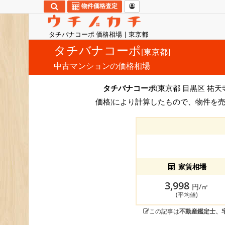
物件価格査定
タチバナコーポ 価格相場 | 東京都
タチバナコーポ
[東京都]
中古マンションの価格相場
タチバナコーポ
(東京都 目黒区 祐天
価格)により計算したもので、物件を
家賃相場
3,998
円/㎡
(平均値)
この記事は
不動産鑑定士、