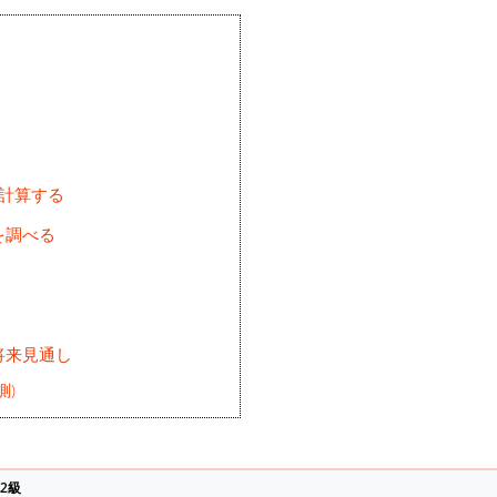
を計算する
を調べる
将来見通し
測)
2級