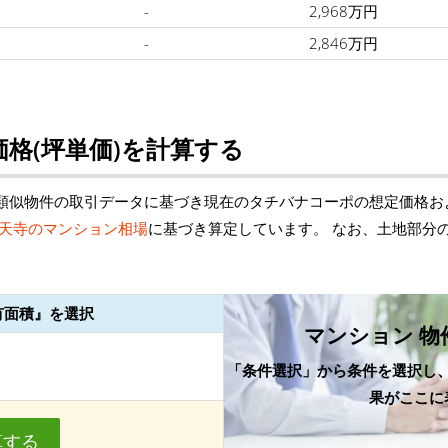
-
2,968万円
-
2,846万円
格(坪単価)を計算する
類似物件の取引データに基づき現在のタチバナコーポの想定価格お
天寺のマンション相場
に基づき算定しています。 なお、土地部分
有面積』を選択
マンション 物
「条件選択」から条件を選択し
果がここに
算する