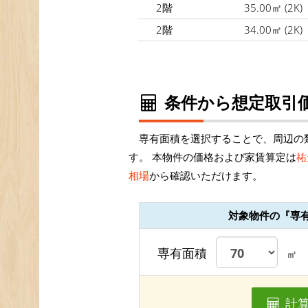
2階
35.00㎡
(2K)
2階
34.00㎡
(2K)
条件から想定取引価
専有面積を選択することで、周辺の
す。 本物件の価格および家賃算定は
祐
相場
から確認いただけます。
対象物件の『専
専有面積
㎡
計