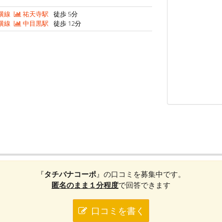
横線
祐天寺駅
徒歩 5分
横線
中目黒駅
徒歩 12分
『
タチバナコーポ
』の口コミを募集中です。
匿名のまま１分程度
で回答できます
口コミを書く