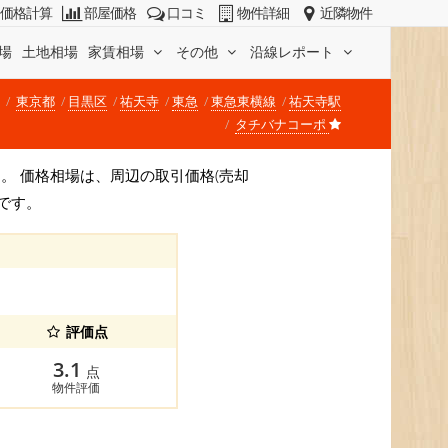
価格計算
部屋価格
口コミ
物件詳細
近隣物件
場
土地相場
家賃相場
その他
沿線レポート
東京都
目黒区
祐天寺
東急
東急東横線
祐天寺駅
タチバナコーポ
)です。 価格相場は、周辺の取引価格(売却
です。
評価点
3.1
点
物件評価