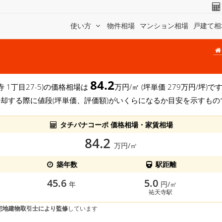
使い方
物件相場
マンション相場
戸建て相
84.2
寺 1丁目27-5)の価格相場は
万円/㎡ (坪単価 279万円/坪
売却する際に値段(坪単価、評価額)がいくらになるか目安を示すもの
タチバナコーポ 価格相場・家賃相場
84.2
万円/㎡
築年数
駅距離
45.6
5.0
年
円/㎡
祐天寺駅
宅地建物取引士により監修
しています