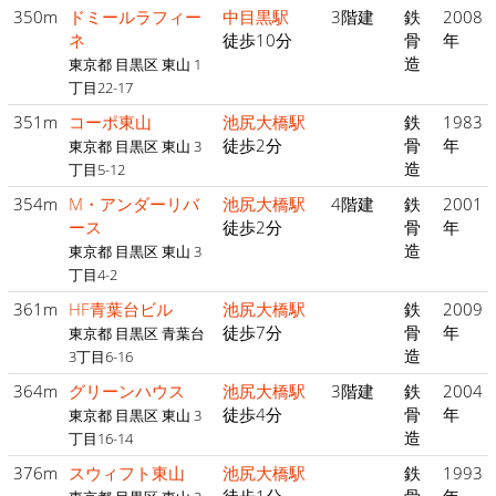
350m
ドミールラフィー
中目黒駅
3階建
鉄
2008
ネ
徒歩10分
骨
年
造
東京都 目黒区 東山 1
丁目22-17
351m
コーポ東山
池尻大橋駅
鉄
1983
徒歩2分
骨
年
東京都 目黒区 東山 3
造
丁目5-12
354m
M・アンダーリバ
池尻大橋駅
4階建
鉄
2001
ース
徒歩2分
骨
年
造
東京都 目黒区 東山 3
丁目4-2
361m
HF青葉台ビル
池尻大橋駅
鉄
2009
徒歩7分
骨
年
東京都 目黒区 青葉台
造
3丁目6-16
364m
グリーンハウス
池尻大橋駅
3階建
鉄
2004
徒歩4分
骨
年
東京都 目黒区 東山 3
造
丁目16-14
376m
スウィフト東山
池尻大橋駅
鉄
1993