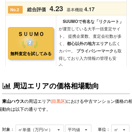
周辺エリアの価格相場動向
東山ハウス
の周辺エリア(
目黒区
)における中古マンション価格の
場動向は以下の通りです。
対象：
単位：
㎡単価（万円/㎡）
平均値
㎡