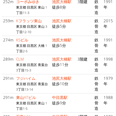
252m
コーポみゆき
池尻大橋駅
3階建
鉄
1991
徒歩8分
骨
年
東京都 目黒区 東山 1
造
丁目11-3
259m
Kフラッツ東山
池尻大橋駅
鉄
2015
徒歩5分
骨
年
東京都 目黒区 東山 3
造
丁目12-10
274m
KSビル
池尻大橋駅
鉄
1991
徒歩5分
骨
年
東京都 目黒区 大橋 1
造
丁目2-5
289m
CLM
池尻大橋駅
3階建
鉄
1998
徒歩11分
骨
年
東京都 目黒区 青葉台
造
3丁目15-3
291m
フジハイム
池尻大橋駅
鉄
1979
徒歩10分
骨
年
東京都 目黒区 青葉台
造
3丁目13-14
291m
東山ATビル
中目黒駅
鉄
1988
徒歩9分
骨
年
東京都 目黒区 東山 1
造
丁目1-5