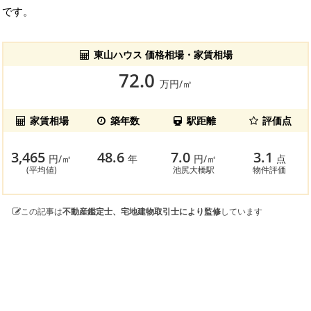
です。
東山ハウス 価格相場・家賃相場
72.0
万円/㎡
家賃相場
築年数
駅距離
評価点
3,465
48.6
7.0
3.1
円/㎡
年
円/㎡
点
(平均値)
池尻大橋駅
物件評価
この記事は
不動産鑑定士、宅地建物取引士により監修
しています