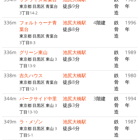
徒歩9分
骨
年
東京都 目黒区 青葉台
造
3丁目14-2
336m
フォルトゥーナ青
池尻大橋駅
4階建
鉄
1996
葉台
徒歩8分
骨
年
造
東京都 目黒区 青葉台
3丁目8-3
336m
グリーン東山
池尻大橋駅
鉄
1989
徒歩3分
骨
年
東京都 目黒区 東山 3
造
丁目13-9
338m
吉久ハウス
池尻大橋駅
鉄
1980
徒歩8分
骨
年
東京都 目黒区 青葉台
造
3丁目12-1
344m
パークサイド中里
池尻大橋駅
3階建
鉄
1994
徒歩3分
骨
年
東京都 目黒区 東山 3
造
丁目13-10
349m
ラ・メゾン
池尻大橋駅
鉄
1987
徒歩4分
骨
年
東京都 目黒区 東山 3
造
丁目5-1