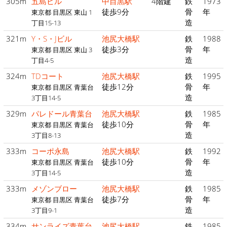
305m
五島ビル
中目黒駅
4階建
鉄
1973
徒歩9分
骨
年
東京都 目黒区 東山 1
造
丁目15-13
321m
Y・S・Jビル
池尻大橋駅
鉄
1988
徒歩3分
骨
年
東京都 目黒区 東山 3
造
丁目4-5
324m
TDコート
池尻大橋駅
鉄
1995
徒歩12分
骨
年
東京都 目黒区 青葉台
造
3丁目14-5
329m
パレドール青葉台
池尻大橋駅
鉄
1985
徒歩10分
骨
年
東京都 目黒区 青葉台
造
3丁目8-13
333m
コーポ永島
池尻大橋駅
鉄
1992
徒歩10分
骨
年
東京都 目黒区 青葉台
造
3丁目14-5
333m
メゾンブロー
池尻大橋駅
鉄
1985
徒歩7分
骨
年
東京都 目黒区 青葉台
造
3丁目9-1
334m
サンライズ青葉台
池尻大橋駅
鉄
1985