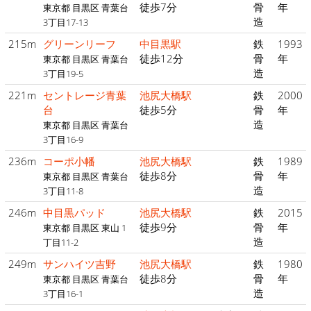
徒歩7分
骨
年
東京都 目黒区 青葉台
造
3丁目17-13
215m
グリーンリーフ
中目黒駅
鉄
1993
徒歩12分
骨
年
東京都 目黒区 青葉台
造
3丁目19-5
221m
セントレージ青葉
池尻大橋駅
鉄
2000
台
徒歩5分
骨
年
造
東京都 目黒区 青葉台
3丁目16-9
236m
コーポ小幡
池尻大橋駅
鉄
1989
徒歩8分
骨
年
東京都 目黒区 青葉台
造
3丁目11-8
246m
中目黒パッド
池尻大橋駅
鉄
2015
徒歩9分
骨
年
東京都 目黒区 東山 1
造
丁目11-2
249m
サンハイツ吉野
池尻大橋駅
鉄
1980
徒歩8分
骨
年
東京都 目黒区 青葉台
造
3丁目16-1