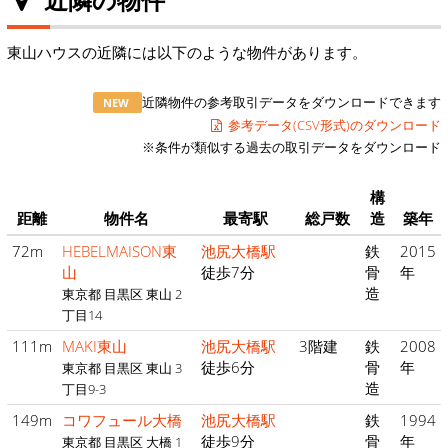
東山ハウスの近隣には以下のような物件があります。
近隣物件の参考取引データをダウンロードできます
NEW
参考データ(CSV形式)のダウンロード
※条件が類似する過去の取引データをダウンロード
構
距離
物件名
最寄駅
総戸数
造
築年
72m
HEBELMAISON東
池尻大橋駅
鉄
2015
山
徒歩7分
骨
年
造
東京都 目黒区 東山 2
丁目14
111m
MAKI東山
池尻大橋駅
3階建
鉄
2008
徒歩6分
骨
年
東京都 目黒区 東山 3
造
丁目9-3
149m
コワフュール大橋
池尻大橋駅
鉄
1994
徒歩9分
骨
年
東京都 目黒区 大橋 1