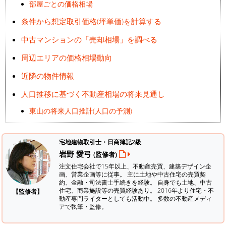
部屋ごとの価格相場
条件から想定取引価格(坪単価)を計算する
中古マンションの「売却相場」を調べる
周辺エリアの価格相場動向
近隣の物件情報
人口推移に基づく不動産相場の将来見通し
東山の将来人口推計(人口の予測)
宅地建物取引士・日商簿記2級
岩野 愛弓
(監修者)
注文住宅会社で15年以上、不動産売買、建築デザイン企
画、営業企画等に従事。 主に土地や中古住宅の売買契
約、金融・司法書士手続きを経験。
自身でも土地、中古
住宅、商業施設等の売買経験あり。 2016年より住宅・不
【監修者】
動産専門ライターとしても活動中。 多数の不動産メディ
アで執筆・監修。