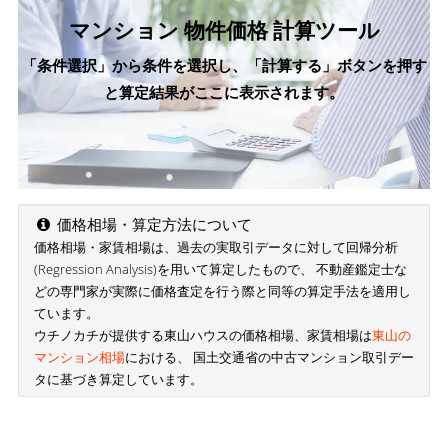
マンション 物件価格 計算ツール
「条件選択」から条件を選択し、「計算する」ボタンを押す
と算定結果がここに表示されます。
価格相場・算定方法について
価格相場・家賃相場は、過去の実取引データに対して回帰分析
(Regression Analysis)を用いて算定したもので、 不動産鑑定士な
どの専門家が実際に価格査定を行う際と同等の算定手法を適用し
ています。
ウチノカチが提供する東山ハウスの価格相場、家賃相場は
東山の
マンション相場
における、 国土交通省の中古マンション取引デー
タに基づき算定しています。