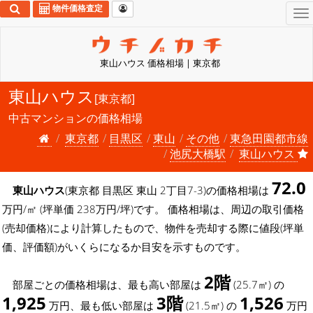
物件価格査定
To
na
東山ハウス 価格相場 | 東京都
東山ハウス
[東京都]
中古マンションの価格相場
東京都
目黒区
東山
その他
東急田園都市線
池尻大橋駅
東山ハウス
72.0
東山ハウス
(東京都 目黒区 東山 2丁目7-3)の価格相場は
万円/㎡ (坪単価 238万円/坪)です。 価格相場は、周辺の取引価格
(売却価格)により計算したもので、物件を売却する際に値段(坪単
価、評価額)がいくらになるか目安を示すものです。
2階
部屋ごとの価格相場は、最も高い部屋は
(25.7㎡) の
1,925
3階
1,526
万円、最も低い部屋は
(21.5㎡) の
万円