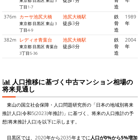
徒歩1分
骨
年
東京都 目黒区 東山 3
造
丁目1-7
376m
カーサ池尻大橋
池尻大橋駅
鉄
1989
徒歩3分
骨
年
東京都 目黒区 東山 3
造
丁目4-9
382m
レディオ青葉台
池尻大橋駅
鉄
2004
徒歩8分
骨
年
東京都 目黒区 青葉台
造
3丁目5-36
人口推移に基づく中古マンション相場の
将来見通し
東山の国立社会保障・人口問題研究所の「日本の地域別将来
推計人口(令和5(2023)年推計)」に基づく、将来の人口推計の予
想(将来推計人口)を以下に示します。
目黒区では、2020年から2035年までに
人口が0%から5%増加