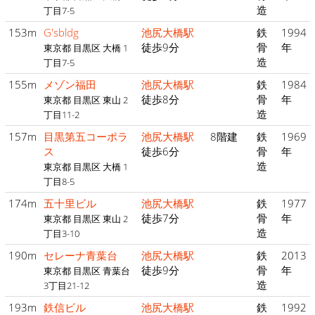
造
丁目7-5
153m
G'sbldg
池尻大橋駅
鉄
1994
徒歩9分
骨
年
東京都 目黒区 大橋 1
造
丁目7-5
155m
メゾン福田
池尻大橋駅
鉄
1984
徒歩8分
骨
年
東京都 目黒区 東山 2
造
丁目11-2
157m
目黒第五コーポラ
池尻大橋駅
8階建
鉄
1969
ス
徒歩6分
骨
年
造
東京都 目黒区 大橋 1
丁目8-5
174m
五十里ビル
池尻大橋駅
鉄
1977
徒歩7分
骨
年
東京都 目黒区 東山 2
造
丁目3-10
190m
セレーナ青葉台
池尻大橋駅
鉄
2013
徒歩9分
骨
年
東京都 目黒区 青葉台
造
3丁目21-12
193m
鉄信ビル
池尻大橋駅
鉄
1992