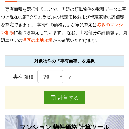
専有面積を選択することで、周辺の類似物件の取引データに基
づき現在の第2クワムラビルの想定価格および想定家賃の評価額
を算定できます。 本物件の価格および家賃算定は
赤坂のマンショ
ン相場
に基づき算定しています。 なお、土地部分の評価額は、周
辺エリアの
港区の土地相場
から確認いただけます。
対象物件の『専有面積』を選択
専有面積
㎡
計算する
マンション 物件価格 計算ツール