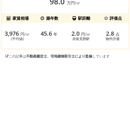
98.0
万円/㎡
家賃相場
築年数
駅距離
評価点
3,976
45.6
2.0
2.8
円/㎡
年
円/㎡
点
(平均値)
赤坂見附駅
物件評価
この記事は
不動産鑑定士、宅地建物取引士により監修
しています