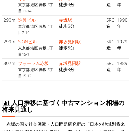
徒歩4分
造
年
東京都 港区 赤坂 3丁
目11-14
290m
進興ビル
赤坂駅
SRC
1990
徒歩5分
造
年
東京都 港区 赤坂 4丁
目7-14
299m
SIONビル
赤坂見附駅
SRC
1979
徒歩5分
造
年
東京都 港区 赤坂 3丁
目15-1
307m
フォーラム赤坂
赤坂見附駅
SRC
1989
徒歩3分
造
年
東京都 港区 赤坂 3丁
目15-12
人口推移に基づく中古マンション相場の
将来見通し
赤坂の国立社会保障・人口問題研究所の「日本の地域別将来