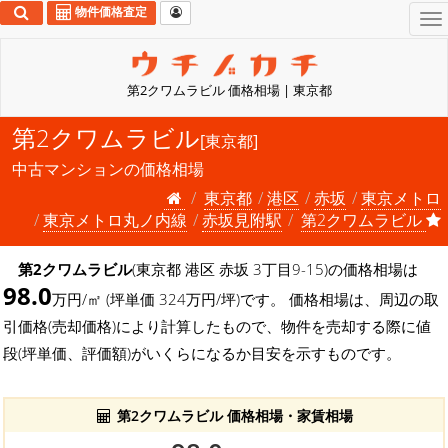
物件価格査定
To
na
第2クワムラビル 価格相場 | 東京都
第2クワムラビル
[東京都]
中古マンションの価格相場
東京都
港区
赤坂
東京メトロ
東京メトロ丸ノ内線
赤坂見附駅
第2クワムラビル
第2クワムラビル
(東京都 港区 赤坂 3丁目9-15)の価格相場は
98.0
万円/㎡ (坪単価 324万円/坪)です。 価格相場は、周辺の取
引価格(売却価格)により計算したもので、物件を売却する際に値
段(坪単価、評価額)がいくらになるか目安を示すものです。
第2クワムラビル 価格相場・家賃相場