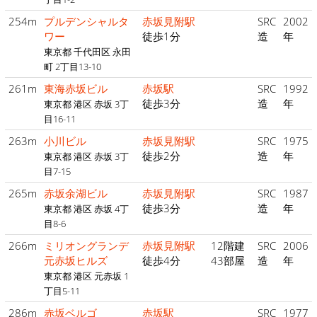
254m
プルデンシャルタ
赤坂見附駅
SRC
2002
ワー
徒歩1分
造
年
東京都 千代田区 永田
町 2丁目13-10
261m
東海赤坂ビル
赤坂駅
SRC
1992
徒歩3分
造
年
東京都 港区 赤坂 3丁
目16-11
263m
小川ビル
赤坂見附駅
SRC
1975
徒歩2分
造
年
東京都 港区 赤坂 3丁
目7-15
265m
赤坂余湖ビル
赤坂見附駅
SRC
1987
徒歩3分
造
年
東京都 港区 赤坂 4丁
目8-6
266m
ミリオングランデ
赤坂見附駅
12階建
SRC
2006
元赤坂ヒルズ
徒歩4分
43部屋
造
年
東京都 港区 元赤坂 1
丁目5-11
286m
赤坂ベルゴ
赤坂駅
SRC
1977