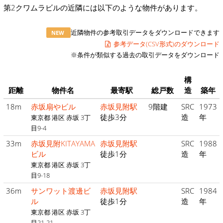
第2クワムラビルの近隣には以下のような物件があります。
近隣物件の参考取引データをダウンロードできます
NEW
参考データ(CSV形式)のダウンロード
※条件が類似する過去の取引データをダウンロード
構
距離
物件名
最寄駅
総戸数
造
築年
18m
赤坂扇やビル
赤坂見附駅
9階建
SRC
1973
徒歩3分
造
年
東京都 港区 赤坂 3丁
目9-4
33m
赤坂見附KITAYAMA
赤坂見附駅
SRC
1988
ビル
徒歩1分
造
年
東京都 港区 赤坂 3丁
目9-18
36m
サンワット渡邊ビ
赤坂見附駅
SRC
1984
ル
徒歩1分
造
年
東京都 港区 赤坂 3丁
目21-21