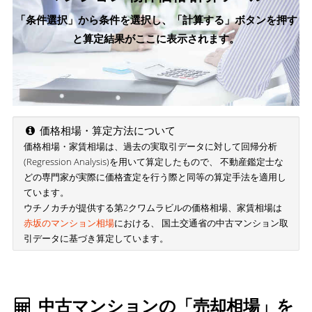
「条件選択」から条件を選択し、「計算する」ボタンを押す
と算定結果がここに表示されます。
価格相場・算定方法について
価格相場・家賃相場は、過去の実取引データに対して回帰分析
(Regression Analysis)を用いて算定したもので、 不動産鑑定士な
どの専門家が実際に価格査定を行う際と同等の算定手法を適用し
ています。
ウチノカチが提供する第2クワムラビルの価格相場、家賃相場は
赤坂のマンション相場
における、 国土交通省の中古マンション取
引データに基づき算定しています。
中古マンションの「売却相場」を