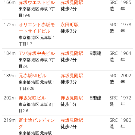
166m
赤坂ウエストビル
赤坂見附駅
SRC
1985
徒歩2分
造
年
東京都 港区 赤坂 3丁
目19-8
172m
オリエント赤坂モ
永田町駅
SRC
1978
ートサイドビル
徒歩3分
造
年
東京都 港区 元赤坂 1
丁目1-7
184m
アパ赤坂中央ビル
赤坂見附駅
9階建
SRC
1964
徒歩2分
造
年
東京都 港区 赤坂 3丁
目2-6
189m
元赤坂MIビル
赤坂見附駅
SRC
2002
徒歩3分
造
年
東京都 港区 元赤坂 1
丁目3-26
202m
赤坂光映ビル
赤坂見附駅
8階建
SRC
1972
徒歩1分
造
年
東京都 港区 赤坂 3丁
目2-6
219m
富士陰ビルディン
赤坂見附駅
SRC
1980
グ
徒歩2分
造
年
東京都 港区 元赤坂 1