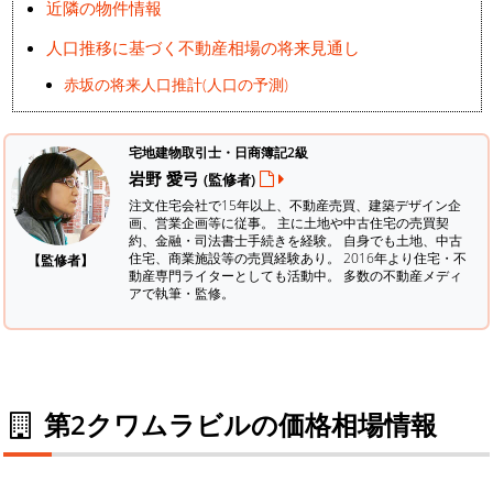
近隣の物件情報
人口推移に基づく不動産相場の将来見通し
赤坂の将来人口推計(人口の予測)
宅地建物取引士・日商簿記2級
岩野 愛弓
(監修者)
注文住宅会社で15年以上、不動産売買、建築デザイン企
画、営業企画等に従事。 主に土地や中古住宅の売買契
約、金融・司法書士手続きを経験。
自身でも土地、中古
住宅、商業施設等の売買経験あり。 2016年より住宅・不
【監修者】
動産専門ライターとしても活動中。 多数の不動産メディ
アで執筆・監修。
第2クワムラビルの価格相場情報