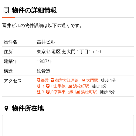
物件の詳細情報
冨井ビルの物件詳細は以下の通りです。
物件名
冨井ビル
住所
東京都 港区 芝大門 1丁目15-10
建築年
1987年
構造
鉄骨造
アクセス
都営
都営大江戸線
大門駅
徒歩 1分
JR
JR山手線
浜松町駅
徒歩 6分
JR
JR京浜東北線
浜松町駅
徒歩 6分
物件所在地