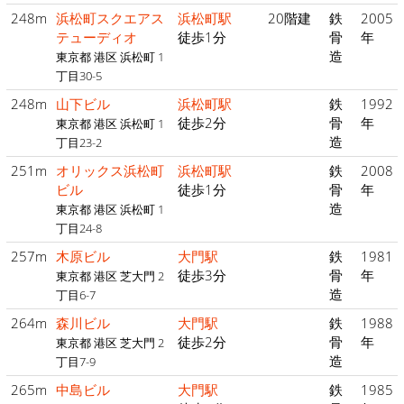
248m
浜松町スクエアス
浜松町駅
20階建
鉄
2005
テューディオ
徒歩1分
骨
年
造
東京都 港区 浜松町 1
丁目30-5
248m
山下ビル
浜松町駅
鉄
1992
徒歩2分
骨
年
東京都 港区 浜松町 1
造
丁目23-2
251m
オリックス浜松町
浜松町駅
鉄
2008
ビル
徒歩1分
骨
年
造
東京都 港区 浜松町 1
丁目24-8
257m
木原ビル
大門駅
鉄
1981
徒歩3分
骨
年
東京都 港区 芝大門 2
造
丁目6-7
264m
森川ビル
大門駅
鉄
1988
徒歩2分
骨
年
東京都 港区 芝大門 2
造
丁目7-9
265m
中島ビル
大門駅
鉄
1985