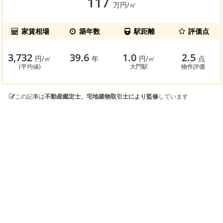
117
万円/㎡
家賃相場
築年数
駅距離
評価点
3,732
39.6
1.0
2.5
円/㎡
年
円/㎡
点
(平均値)
大門駅
物件評価
この記事は
不動産鑑定士、宅地建物取引士により監修
しています