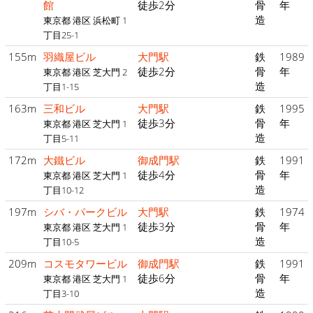
館
徒歩2分
骨
年
造
東京都 港区 浜松町 1
丁目25-1
155m
羽織屋ビル
大門駅
鉄
1989
徒歩2分
骨
年
東京都 港区 芝大門 2
造
丁目1-15
163m
三和ビル
大門駅
鉄
1995
徒歩3分
骨
年
東京都 港区 芝大門 1
造
丁目5-11
172m
大鐵ビル
御成門駅
鉄
1991
徒歩4分
骨
年
東京都 港区 芝大門 1
造
丁目10-12
197m
シバ・パークビル
大門駅
鉄
1974
徒歩3分
骨
年
東京都 港区 芝大門 1
造
丁目10-5
209m
コスモタワービル
御成門駅
鉄
1991
徒歩6分
骨
年
東京都 港区 芝大門 1
造
丁目3-10