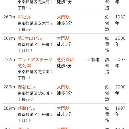
徒歩4分
骨
年
東京都 港区 芝大門 2
造
丁目6-8
267m
KSビル
大門駅
鉄
1982
徒歩3分
骨
年
東京都 港区 芝大門 2
造
丁目8-9
269m
第3大出ビル
大門駅
鉄
2000
徒歩3分
骨
年
東京都 港区 浜松町 1
造
丁目16-1
272m
プレミアステージ
芝公園駅
12階建
鉄
2007
芝公園
徒歩3分
骨
年
造
東京都 港区 芝公園 2
丁目2-1
283m
深谷ビル
大門駅
鉄
2000
徒歩3分
骨
年
東京都 港区 浜松町 1
造
丁目22-8
289m
佐藤ビル
大門駅
鉄
1997
徒歩3分
骨
年
東京都 港区 浜松町 2
造
丁目2-9