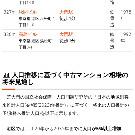
造
丁目14-8
327m
秋間ビル
大門駅
鉄
1978
徒歩4分
骨
年
東京都 港区 浜松町 1
造
丁目1-10
328m
高島ビル
大門駅
鉄
1992
徒歩4分
骨
年
東京都 港区 浜松町 1
造
丁目8-4
人口推移に基づく中古マンション相場の
将来見通し
芝大門の国立社会保障・人口問題研究所の「日本の地域別将
来推計人口(令和5(2023)年推計)」に基づく、将来の人口推計の
予想(将来推計人口)を以下に示します。
港区では、2020年から2035年までに
人口が5%以上増加