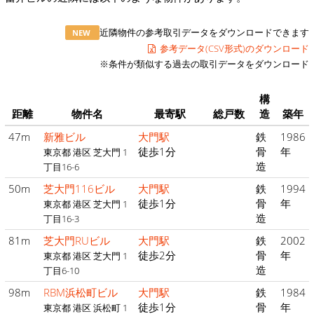
近隣物件の参考取引データをダウンロードできます
NEW
参考データ(CSV形式)のダウンロード
※条件が類似する過去の取引データをダウンロード
構
距離
物件名
最寄駅
総戸数
造
築年
47m
新雅ビル
大門駅
鉄
1986
徒歩1分
骨
年
東京都 港区 芝大門 1
造
丁目16-6
50m
芝大門116ビル
大門駅
鉄
1994
徒歩1分
骨
年
東京都 港区 芝大門 1
造
丁目16-3
81m
芝大門RUビル
大門駅
鉄
2002
徒歩2分
骨
年
東京都 港区 芝大門 1
造
丁目6-10
98m
RBM浜松町ビル
大門駅
鉄
1984
徒歩1分
骨
年
東京都 港区 浜松町 1