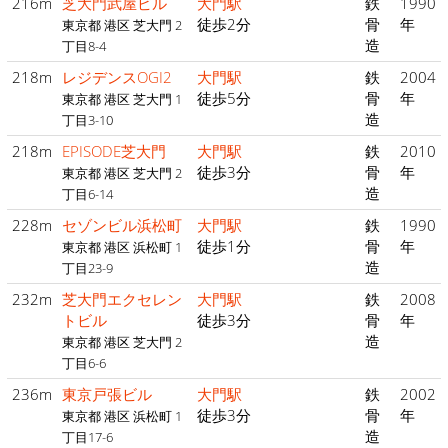
216m
芝大門武屋ビル
大門駅
鉄
1990
徒歩2分
骨
年
東京都 港区 芝大門 2
造
丁目8-4
218m
レジデンスOGI2
大門駅
鉄
2004
徒歩5分
骨
年
東京都 港区 芝大門 1
造
丁目3-10
218m
EPISODE芝大門
大門駅
鉄
2010
徒歩3分
骨
年
東京都 港区 芝大門 2
造
丁目6-14
228m
セゾンビル浜松町
大門駅
鉄
1990
徒歩1分
骨
年
東京都 港区 浜松町 1
造
丁目23-9
232m
芝大門エクセレン
大門駅
鉄
2008
トビル
徒歩3分
骨
年
造
東京都 港区 芝大門 2
丁目6-6
236m
東京戸張ビル
大門駅
鉄
2002
徒歩3分
骨
年
東京都 港区 浜松町 1
造
丁目17-6