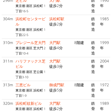
296m
芝ビル
大門駅
鉄
1990
徒歩2分
骨
年
東京都 港区 浜松町 1
造
丁目16-5
304m
浜松町センタービ
浜松町駅
鉄
1985
ル
徒歩2分
骨
年
造
東京都 港区 浜松町 1
丁目22-5
310m
プレジール芝大門
大門駅
8階建
鉄
1999
徒歩4分
骨
年
東京都 港区 芝大門 2
造
丁目10-4
311m
ハリファックス芝
大門駅
鉄
2004
ビル
徒歩3分
骨
年
造
東京都 港区 芝公園 1
丁目3-10
313m
三恵ビル
御成門駅
8階建
鉄
1972
徒歩5分
骨
年
東京都 港区 浜松町 1
造
丁目1-9
320m
浜松町紋新ビル
大門駅
鉄
1989
徒歩2分
骨
年
東京都 港区 浜松町 1