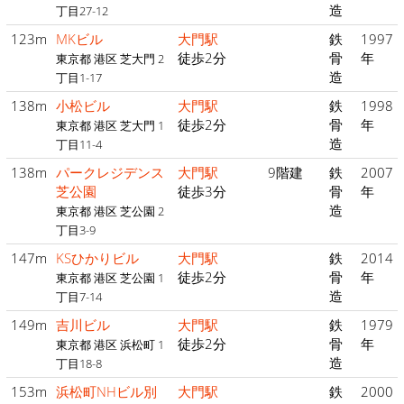
造
丁目27-12
123m
MKビル
大門駅
鉄
1997
徒歩2分
骨
年
東京都 港区 芝大門 2
造
丁目1-17
138m
小松ビル
大門駅
鉄
1998
徒歩2分
骨
年
東京都 港区 芝大門 1
造
丁目11-4
138m
パークレジデンス
大門駅
9階建
鉄
2007
芝公園
徒歩3分
骨
年
造
東京都 港区 芝公園 2
丁目3-9
147m
KSひかりビル
大門駅
鉄
2014
徒歩2分
骨
年
東京都 港区 芝公園 1
造
丁目7-14
149m
吉川ビル
大門駅
鉄
1979
徒歩2分
骨
年
東京都 港区 浜松町 1
造
丁目18-8
153m
浜松町NHビル別
大門駅
鉄
2000