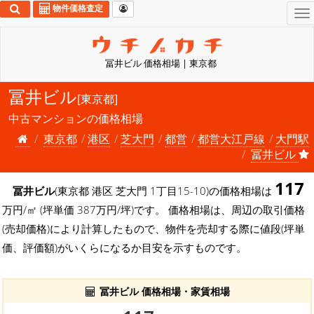
物件価格査定
To
na
冨井ビル 価格相場 | 東京都
冨井ビル
[東京都]
中古マンションの価格相場
東京都
港区
芝大門
都営
都営大江戸線
大門駅
冨井ビル
117
冨井ビル
(東京都 港区 芝大門 1丁目15-10)の価格相場は
万円/㎡ (坪単価 387万円/坪)です。 価格相場は、周辺の取引価格
(売却価格)により計算したもので、物件を売却する際に値段(坪単
価、評価額)がいくらになるか目安を示すものです。
冨井ビル 価格相場・家賃相場