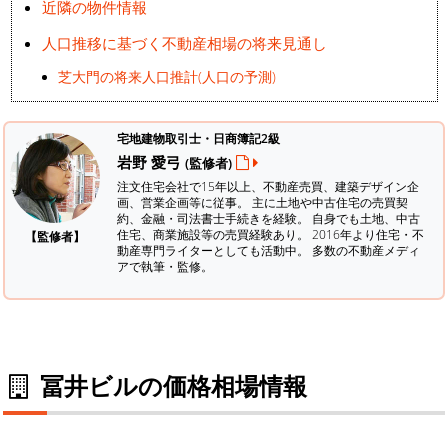
近隣の物件情報
人口推移に基づく不動産相場の将来見通し
芝大門の将来人口推計(人口の予測)
宅地建物取引士・日商簿記2級
岩野 愛弓
(監修者)
注文住宅会社で15年以上、不動産売買、建築デザイン企
画、営業企画等に従事。 主に土地や中古住宅の売買契
約、金融・司法書士手続きを経験。
自身でも土地、中古
住宅、商業施設等の売買経験あり。 2016年より住宅・不
【監修者】
動産専門ライターとしても活動中。 多数の不動産メディ
アで執筆・監修。
冨井ビルの価格相場情報