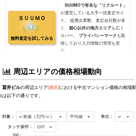
周辺エリアの価格相場動向
冨井ビル
の周辺エリア(
港区
)における中古マンション価格の相場
向は以下の通りです。
対象：
単位：
㎡単価（万円/㎡）
平均値
㎡
タッチ操作：
OFF
300